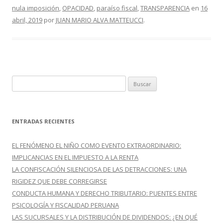
b
er
p
nula imposición
,
OPACIDAD
,
paraíso fiscal
,
TRANSPARENCIA
en
16
o
ar
abril, 2019
por
JUAN MARIO ALVA MATTEUCCI
.
o
ti
k
r
B
u
s
c
ENTRADAS RECIENTES
a
r
EL FENÓMENO EL NIÑO COMO EVENTO EXTRAORDINARIO:
:
IMPLICANCIAS EN EL IMPUESTO A LA RENTA
LA CONFISCACIÓN SILENCIOSA DE LAS DETRACCIONES: UNA
RIGIDEZ QUE DEBE CORREGIRSE
CONDUCTA HUMANA Y DERECHO TRIBUTARIO: PUENTES ENTRE
PSICOLOGÍA Y FISCALIDAD PERUANA
LAS SUCURSALES Y LA DISTRIBUCIÓN DE DIVIDENDOS: ¿EN QUÉ