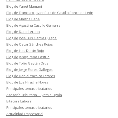
PASCUAL AYALA ZAVALA
Blog de Yanet Mamani
Blog de Francisco Javier Ruiz de Castilla Ponce de León
Blog de Martha Pebe
Blog de Agustina Castillo Gamarra
Blog de Daniel Arana
Blog de José Luis García Quispe
Blog de Oscar Sánchez Rojas
Blog de Luis Durán Rojo
Blog de Jenny Peña Castillo
Blog de Toño Gaytán Ortiz
Blog de Jorge Flores Gallegos
Blog de Daniel Yacolca Estares
Blog de Luz Hirache Flores
Principales temas tributarios
Asesoría Tributaria - Cynthia Oyola
Bitácora Laboral
Principales temas tributarios
Actualidad Empresarial