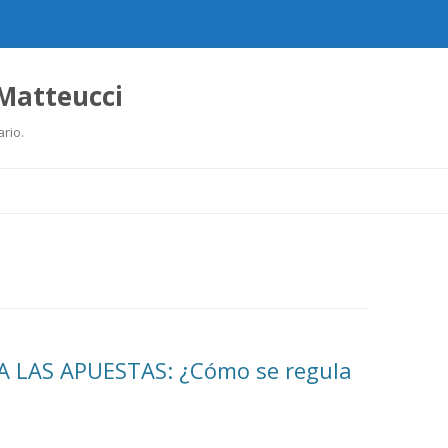
 Matteucci
ario.
Ir
al
contenido
A LAS APUESTAS: ¿Cómo se regula