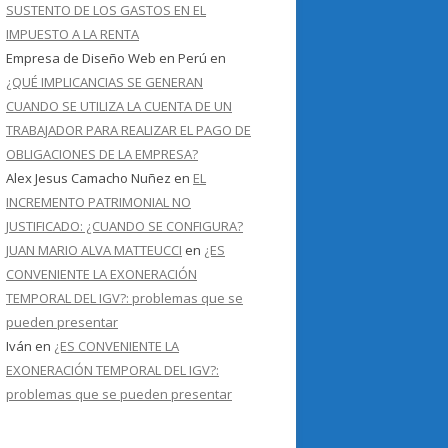
SUSTENTO DE LOS GASTOS EN EL
IMPUESTO A LA RENTA
Empresa de Diseño Web en Perú
en
¿QUÉ IMPLICANCIAS SE GENERAN
CUANDO SE UTILIZA LA CUENTA DE UN
TRABAJADOR PARA REALIZAR EL PAGO DE
OBLIGACIONES DE LA EMPRESA?
Alex Jesus Camacho Nuñez
en
EL
INCREMENTO PATRIMONIAL NO
JUSTIFICADO: ¿CUANDO SE CONFIGURA?
JUAN MARIO ALVA MATTEUCCI
en
¿ES
CONVENIENTE LA EXONERACIÓN
TEMPORAL DEL IGV?: problemas que se
pueden presentar
Iván
en
¿ES CONVENIENTE LA
EXONERACIÓN TEMPORAL DEL IGV?:
problemas que se pueden presentar