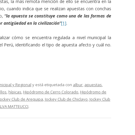
stas, la más remota mención de ello se encuentra en la
io, cuando indica que se realizan apuestas con conchas
do,
“la apuesta se constituye como una de las formas de
 antigüedad en la civilización”
[1]
.
alizar cómo se encuentra regulada a nivel municipal la
el Perú, identificando el tipo de apuesta afecto y cuál no.
nicipal y Regional
y está etiquetada con
albur
,
apuestas
,
llos
,
hípicas
,
Hipódromo de Cerro Colorado
,
Hipódromo de
Jockey Club de Arequipa
,
Jockey Club de Chiclayo
,
Jockey Club
ALVA MATTEUCCI
.