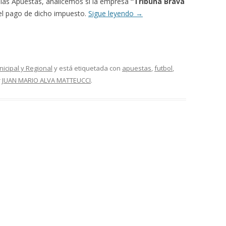
 las Apuestas, analicemos si la empresa
“Tribuna Brava
 el pago de dicho impuesto.
Sigue leyendo
→
nicipal y Regional
y está etiquetada con
apuestas
,
futbol
,
r
JUAN MARIO ALVA MATTEUCCI
.