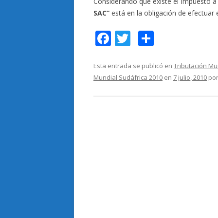
Considerando que existe el Impuesto a
SAC”
está en la obligación de efectuar
F
T
C
ac
w
o
e
itt
m
Esta entrada se publicó en
Tributación Mu
Mundial Sudáfrica 2010
en
7 julio, 2010
po
b
er
p
o
ar
o
ti
k
r