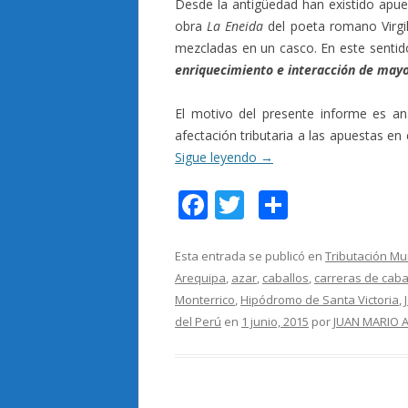
Desde la antigüedad han existido apue
obra
La Eneida
del poeta romano Virgil
mezcladas en un casco. En este senti
enriquecimiento e interacción de mayor
El motivo del presente informe es an
afectación tributaria a las apuestas en 
Sigue leyendo
→
F
T
C
ac
w
o
e
itt
m
Esta entrada se publicó en
Tributación Mu
Arequipa
,
azar
,
caballos
,
carreras de caba
b
er
p
Monterrico
,
Hipódromo de Santa Victoria
,
o
ar
del Perú
en
1 junio, 2015
por
JUAN MARIO 
o
ti
k
r