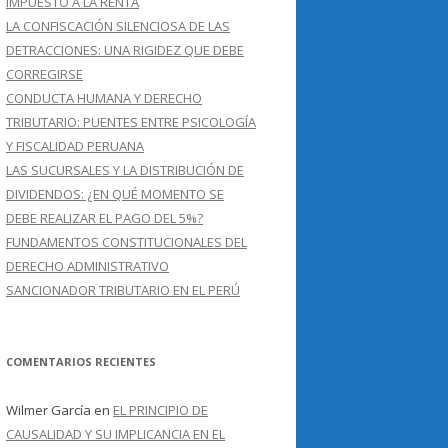
IMPUESTO A LA RENTA
LA CONFISCACIÓN SILENCIOSA DE LAS
DETRACCIONES: UNA RIGIDEZ QUE DEBE
CORREGIRSE
CONDUCTA HUMANA Y DERECHO
TRIBUTARIO: PUENTES ENTRE PSICOLOGÍA
Y FISCALIDAD PERUANA
LAS SUCURSALES Y LA DISTRIBUCIÓN DE
DIVIDENDOS: ¿EN QUÉ MOMENTO SE
DEBE REALIZAR EL PAGO DEL 5%?
FUNDAMENTOS CONSTITUCIONALES DEL
DERECHO ADMINISTRATIVO
SANCIONADOR TRIBUTARIO EN EL PERÚ
COMENTARIOS RECIENTES
Wilmer García
en
EL PRINCIPIO DE
CAUSALIDAD Y SU IMPLICANCIA EN EL