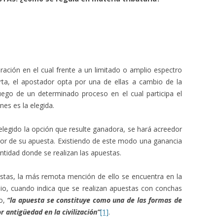
ación en el cual frente a un limitado o amplio espectro
ta, el apostador opta por una de ellas a cambio de la
uego de un determinado proceso en el cual participa el
ones es la elegida.
elegido la opción que resulte ganadora, se hará acreedor
alor de su apuesta. Existiendo de este modo una ganancia
ntidad donde se realizan las apuestas.
stas, la más remota mención de ello se encuentra en la
io, cuando indica que se realizan apuestas con conchas
do,
“la apuesta se constituye como una de las formas de
 antigüedad en la civilización”
[1]
.