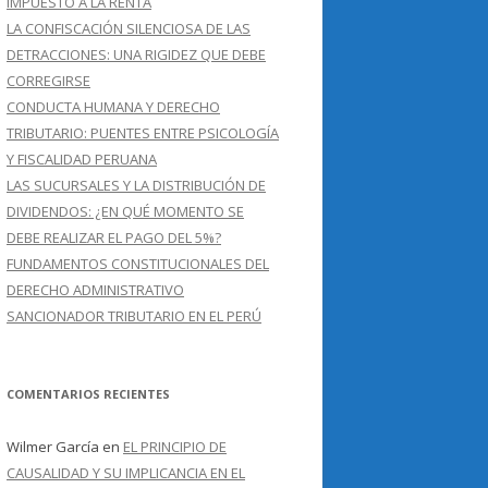
IMPUESTO A LA RENTA
LA CONFISCACIÓN SILENCIOSA DE LAS
DETRACCIONES: UNA RIGIDEZ QUE DEBE
CORREGIRSE
CONDUCTA HUMANA Y DERECHO
TRIBUTARIO: PUENTES ENTRE PSICOLOGÍA
Y FISCALIDAD PERUANA
LAS SUCURSALES Y LA DISTRIBUCIÓN DE
DIVIDENDOS: ¿EN QUÉ MOMENTO SE
DEBE REALIZAR EL PAGO DEL 5%?
FUNDAMENTOS CONSTITUCIONALES DEL
DERECHO ADMINISTRATIVO
SANCIONADOR TRIBUTARIO EN EL PERÚ
COMENTARIOS RECIENTES
Wilmer García
en
EL PRINCIPIO DE
CAUSALIDAD Y SU IMPLICANCIA EN EL