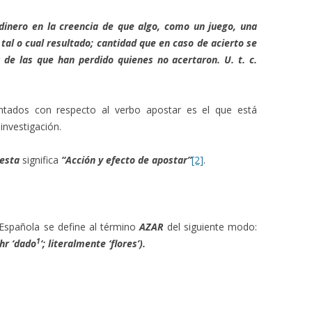
 dinero en la creencia de que algo, como un juego, una
 tal o cual resultado; cantidad que en caso de acierto se
e las que han perdido quienes no acertaron. U. t. c.
entados con respecto al verbo apostar es el que está
investigación.
esta
significa
“Acción y efecto de apostar”
[2]
.
 Española se define al término
AZAR
del siguiente modo:
1
ahr ‘dado
‘; literalmente ‘flores’).