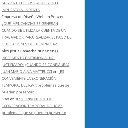
SUSTENTO DE LOS GASTOS EN EL
IMPUESTO A LA RENTA
Empresa de Diseño Web en Perú
en
¿QUÉ IMPLICANCIAS SE GENERAN
CUANDO SE UTILIZA LA CUENTA DE UN
TRABAJADOR PARA REALIZAR EL PAGO DE
OBLIGACIONES DE LA EMPRESA?
Alex Jesus Camacho Nuñez
en
EL
INCREMENTO PATRIMONIAL NO
JUSTIFICADO: ¿CUANDO SE CONFIGURA?
JUAN MARIO ALVA MATTEUCCI
en
¿ES
CONVENIENTE LA EXONERACIÓN
TEMPORAL DEL IGV?: problemas que se
pueden presentar
Iván
en
¿ES CONVENIENTE LA
EXONERACIÓN TEMPORAL DEL IGV?:
problemas que se pueden presentar