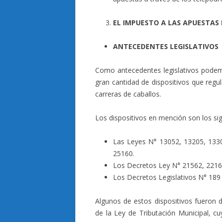
EL IMPUESTO A LAS APUESTAS 
ANTECEDENTES LEGISLATIVOS
Como antecedentes legislativos podemo
gran cantidad de dispositivos que regu
carreras de caballos.
Los dispositivos en mención son los sig
Las Leyes N° 13052, 13205, 1330
25160.
Los Decretos Ley N° 21562, 2216
Los Decretos Legislativos N° 189 
Algunos de estos dispositivos fueron de
de la Ley de Tributación Municipal, 