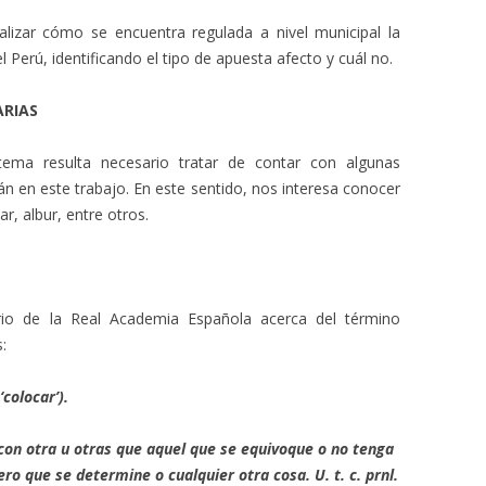
alizar cómo se encuentra regulada a nivel municipal la
l Perú, identificando el tipo de apuesta afecto y cuál no.
ARIAS
tema resulta necesario tratar de contar con algunas
rán en este trabajo. En este sentido, nos interesa conocer
r, albur, entre otros.
ario de la Real Academia Española acerca del término
:
colocar’).
 con otra u otras que aquel que se equivoque o no tenga
ro que se determine o cualquier otra cosa. U. t. c. prnl.