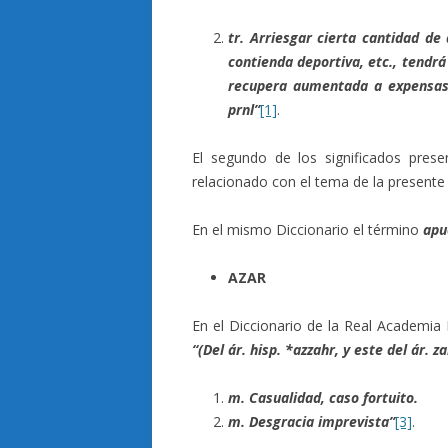
tr. Arriesgar cierta cantidad de
contienda deportiva, etc., tendrá
recupera aumentada a expensas d
prnl”
[1]
.
El segundo de los significados pres
relacionado con el tema de la presente 
En el mismo Diccionario el término
apu
AZAR
En el Diccionario de la Real Academia
“
(Del ár. hisp. *azzahr, y este del ár. z
m. Casualidad, caso fortuito.
m. Desgracia imprevista”
[3]
.