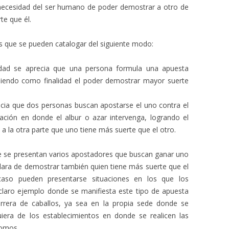
 necesidad del ser humano de poder demostrar a otro de
te que él.
as que se pueden catalogar del siguiente modo:
idad se aprecia que una persona formula una apuesta
niendo como finalidad el poder demostrar mayor suerte
ecia que dos personas buscan apostarse el uno contra el
ación en donde el albur o azar intervenga, logrando el
 la otra parte que uno tiene más suerte que el otro.
e se presentan varios apostadores que buscan ganar uno
 clara de demostrar también quien tiene más suerte que el
aso pueden presentarse situaciones en los que los
laro ejemplo donde se manifiesta este tipo de apuesta
rrera de caballos, ya sea en la propia sede donde se
uiera de los establecimientos en donde se realicen las
romos.