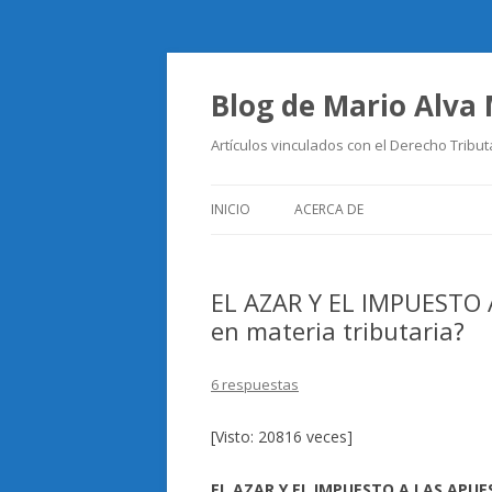
Blog de Mario Alva
Artículos vinculados con el Derecho Tribut
INICIO
ACERCA DE
EL AZAR Y EL IMPUESTO 
en materia tributaria?
6 respuestas
[Visto: 20816 veces]
EL AZAR Y EL IMPUESTO A LAS APUES