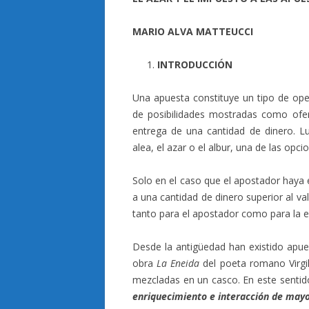
MARIO ALVA MATTEUCCI
INTRODUCCIÓN
Una apuesta constituye un tipo de oper
de posibilidades mostradas como ofer
entrega de una cantidad de dinero. L
alea, el azar o el albur, una de las opci
Solo en el caso que el apostador haya 
a una cantidad de dinero superior al v
tanto para el apostador como para la e
Desde la antigüedad han existido apue
obra
La Eneida
del poeta romano Virgil
mezcladas en un casco. En este senti
enriquecimiento e interacción de mayor