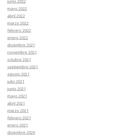
junio 2022
mayo 2022
abril 2022
marzo 2022
febrero 2022
enero 2022
diciembre 2021
noviembre 2021
octubre 2021
septiembre 2021
agosto 2021
julio 2021
junio 2021
mayo 2021
abril 2021
marzo 2021
febrero 2021
enero 2021
diciembre 2020