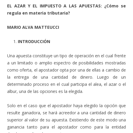
EL AZAR Y EL IMPUESTO A LAS APUESTAS: ¿Cómo se
regula en materia tributaria?
MARIO ALVA MATTEUCCI
INTRODUCCIÓN
Una apuesta constituye un tipo de operación en el cual frente
a un limitado o amplio espectro de posibilidades mostradas
como oferta, el apostador opta por una de ellas a cambio de
la entrega de una cantidad de dinero. Luego de un
determinado proceso en el cual participa el alea, el azar o el
albur, una de las opciones es la elegida.
Solo en el caso que el apostador haya elegido la opción que
resulte ganadora, se hará acreedor a una cantidad de dinero
superior al valor de su apuesta. Existiendo de este modo una
ganancia tanto para el apostador como para la entidad