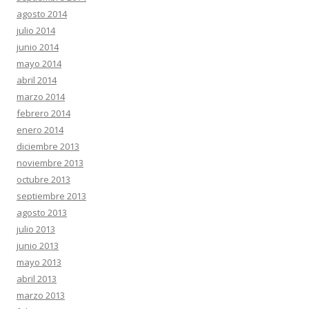
agosto 2014
julio 2014
junio 2014
mayo 2014
abril 2014
marzo 2014
febrero 2014
enero 2014
diciembre 2013
noviembre 2013
octubre 2013
septiembre 2013
agosto 2013
julio 2013
junio 2013
mayo 2013
abril 2013
marzo 2013