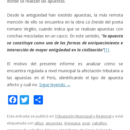
donde se realizan las apuestas.
Desde la antigüedad han existido apuestas, la más remota
mención de ello se encuentra en la obra
La Eneida
del poeta
romano Virgilio, cuando indica que se realizan apuestas con
conchas mezcladas en un casco. En este sentido,
“la apuesta
se constituye como una de las formas de enriquecimiento e
interacción de mayor antigüedad en la civilización”
[1]
.
El motivo del presente informe es analizar cómo se
encuentra regulada a nivel municipal la afectación tributaria a
las apuestas en el Perú, identificando el tipo de apuesta
afecto y cuál no.
Sigue leyendo
→
F
T
C
ac
w
o
e
itt
m
Esta entrada se publicó en
Tributación Municipal y Regional
y está
etiquetada con
albur
,
apuestas
,
Arequipa
,
azar
,
caballos
,
b
er
p