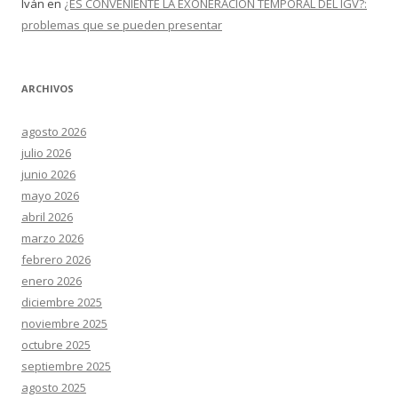
Iván
en
¿ES CONVENIENTE LA EXONERACIÓN TEMPORAL DEL IGV?:
problemas que se pueden presentar
ARCHIVOS
agosto 2026
julio 2026
junio 2026
mayo 2026
abril 2026
marzo 2026
febrero 2026
enero 2026
diciembre 2025
noviembre 2025
octubre 2025
septiembre 2025
agosto 2025