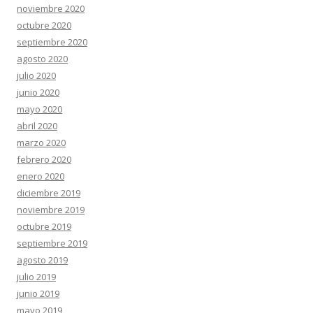
noviembre 2020
octubre 2020
septiembre 2020
agosto 2020
julio 2020
junio 2020
mayo 2020
abril 2020
marzo 2020
febrero 2020
enero 2020
diciembre 2019
noviembre 2019
octubre 2019
septiembre 2019
agosto 2019
julio 2019
junio 2019
mayo 2019