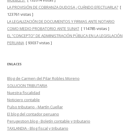
MUEBLES?
[ 132014 vistas ]
LA PROVISIÓN DE COBRANZA DUDOSA ¿CUÁNDO EFECTUARLA?
[
123761 vistas ]
LA LEGALIZACIÓN DE DOCUMENTOS Y FIRMAS ANTE NOTARIO
COMO MEDIO PROBATORIO ANTE SUNAT
[ 114785 vistas ]
EL “CONCEPTO” DE ADMINISTRACIÓN PÚBLICA EN LA LEGISLACIÓN
PERUANA
[ 93037 vistas ]
ENLACES
Blog de Carmen del Pilar Robles Moreno
SOLUCION TRIBUTARIA
Nuestra fiscalidad
Noticiero contable
Pulso tributario - Martín Cuellar
El blog del contador peruano
Perugestion.blog - Boletín contable y tributario
TAXLANDIA - Blog fiscal y tributario