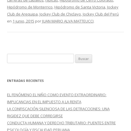
carreras de caballos
,
hípicas
,
Hipódromo de Cerro Colorado
,
o
ar
Hipódromo de Monterrico
,
Hipódromo de Santa Victoria
,
Jockey
o
ti
Club de Arequipa
,
Jockey Club de Chiclayo
,
Jockey Club del Perú
en
1 junio, 2015
por
JUAN MARIO ALVA MATTEUCCI
.
k
r
B
u
s
c
ENTRADAS RECIENTES
a
r
EL FENÓMENO EL NIÑO COMO EVENTO EXTRAORDINARIO:
:
IMPLICANCIAS EN EL IMPUESTO A LA RENTA
LA CONFISCACIÓN SILENCIOSA DE LAS DETRACCIONES: UNA
RIGIDEZ QUE DEBE CORREGIRSE
CONDUCTA HUMANA Y DERECHO TRIBUTARIO: PUENTES ENTRE
PSICOLOGÍA Y FISCALIDAD PERUANA