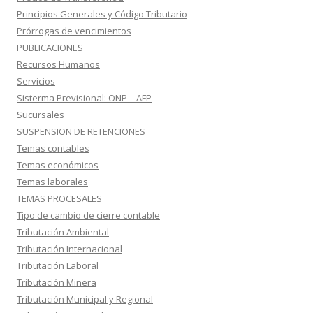
Principios Generales y Código Tributario
Prórrogas de vencimientos
PUBLICACIONES
Recursos Humanos
Servicios
Sisterma Previsional: ONP – AFP
Sucursales
SUSPENSION DE RETENCIONES
Temas contables
Temas económicos
Temas laborales
TEMAS PROCESALES
Tipo de cambio de cierre contable
Tributación Ambiental
Tributación Internacional
Tributación Laboral
Tributación Minera
Tributación Municipal y Regional