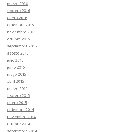
marzo 2016
febrero 2016
enero 2016
diciembre 2015
noviembre 2015
octubre 2015
septiembre 2015
agosto 2015
julio 2015
junio 2015
mayo 2015
abril 2015
marzo 2015
febrero 2015
enero 2015
diciembre 2014
noviembre 2014
octubre 2014
septiembre 2014