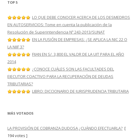
TOP 5
LO QUE DEBE CONOCER ACERCA DE LOS DESMEDROS
EN AUTOSERVICIOS: Tome en cuenta la publicación de la
Resolución de Superintendencia Nº 243-2013/SUNAT
EN LA FUSIÓN DE EMPRESAS: ¿SE APLICA LA NIC 22 O
LA NIIF 3?
FIJAN EN S/. 3,800 EL VALOR DE LA UIT PARA EL AÑO
2014
¿CONOCE CUÁLES SON LAS FACULTADES DEL
EJECUTOR COACTIVO PARA LA RECUPERACIÓN DE DEUDAS
TRIBUTARIAS?
LIBRO: DICCIONARIO DE JURISPRUDENCIA TRIBUTARIA
MÁS VOTADOS
LA PROVISIÓN DE COBRANZA DUDOSA ¿CUÁNDO EFECTUARLA?
[
194 votes ]