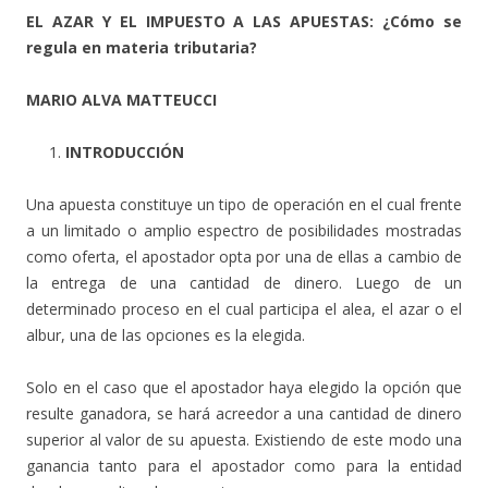
EL AZAR Y EL IMPUESTO A LAS APUESTAS: ¿Cómo se
regula en materia tributaria?
MARIO ALVA MATTEUCCI
INTRODUCCIÓN
Una apuesta constituye un tipo de operación en el cual frente
a un limitado o amplio espectro de posibilidades mostradas
como oferta, el apostador opta por una de ellas a cambio de
la entrega de una cantidad de dinero. Luego de un
determinado proceso en el cual participa el alea, el azar o el
albur, una de las opciones es la elegida.
Solo en el caso que el apostador haya elegido la opción que
resulte ganadora, se hará acreedor a una cantidad de dinero
superior al valor de su apuesta. Existiendo de este modo una
ganancia tanto para el apostador como para la entidad