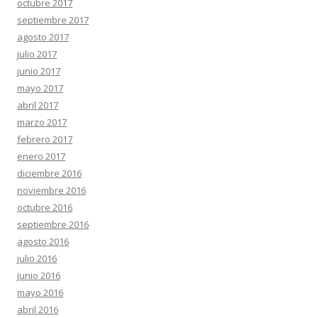
octubre 2017
septiembre 2017
agosto 2017
julio 2017
junio 2017
mayo 2017
abril 2017
marzo 2017
febrero 2017
enero 2017
diciembre 2016
noviembre 2016
octubre 2016
septiembre 2016
agosto 2016
julio 2016
junio 2016
mayo 2016
abril 2016