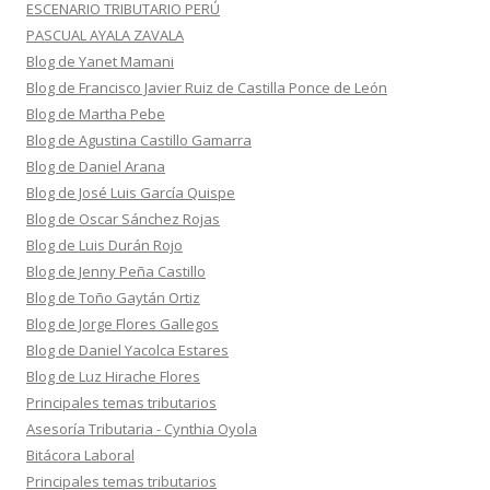
ESCENARIO TRIBUTARIO PERÚ
PASCUAL AYALA ZAVALA
Blog de Yanet Mamani
Blog de Francisco Javier Ruiz de Castilla Ponce de León
Blog de Martha Pebe
Blog de Agustina Castillo Gamarra
Blog de Daniel Arana
Blog de José Luis García Quispe
Blog de Oscar Sánchez Rojas
Blog de Luis Durán Rojo
Blog de Jenny Peña Castillo
Blog de Toño Gaytán Ortiz
Blog de Jorge Flores Gallegos
Blog de Daniel Yacolca Estares
Blog de Luz Hirache Flores
Principales temas tributarios
Asesoría Tributaria - Cynthia Oyola
Bitácora Laboral
Principales temas tributarios