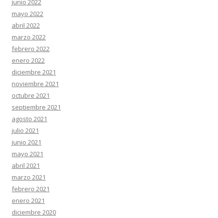
junio 2022
mayo 2022
abril 2022
marzo 2022
febrero 2022
enero 2022
diciembre 2021
noviembre 2021
octubre 2021
septiembre 2021
agosto 2021
julio 2021
junio 2021
mayo 2021
abril 2021
marzo 2021
febrero 2021
enero 2021
diciembre 2020