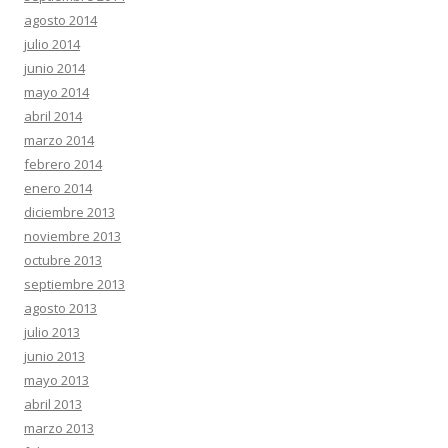
agosto 2014
julio 2014
junio 2014
mayo 2014
abril 2014
marzo 2014
febrero 2014
enero 2014
diciembre 2013
noviembre 2013
octubre 2013
septiembre 2013
agosto 2013
julio 2013
junio 2013
mayo 2013
abril 2013
marzo 2013