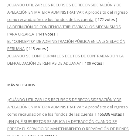
¿CUÁNDO UTILIZAR LOS RECURSOS DE RECONSIDERACIÓN Y DE
APELACIÓN EN MATERIA ADMINISTRATIVA?: A propósito del ingreso
como recaudación de los fondos de las cuenta
[ 172 votes ]
LA DEFINICIÓN DE CONCIENCIA TRIBUTARIA Y LOS MECANISMOS
PARA CREARLA
[ 141 votes ]
EL “CONCEPTO” DE ADMINISTRACIÓN PÚBLICA EN LA LEGISLACIÓN
PERUANA
[ 115 votes ]
¿CUÁNDO SE CONFIGURAN LOS DELITOS DE CONTRABANDO Y LA
DEFRAUDACIÓN DE RENTAS DE ADUANA?
[ 109 votes ]
MÁS VISITADOS
¿CUÁNDO UTILIZAR LOS RECURSOS DE RECONSIDERACIÓN Y DE
APELACIÓN EN MATERIA ADMINISTRATIVA?: A propósito del ingreso
como recaudación de los fondos de las cuenta
[ 166338 vistas ]
¿EN QUÉ SUPUESTOS SE APLICA LA DETRACCIÓN CUANDO SE
PRESTA EL SERVICIO DE MANTENIMIENTO O REPARACIÓN DE BIENES