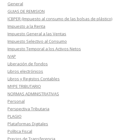
General
GUIAS DE REMISION
ICBPER (Impuesto al consumo de las bolsas de plástico)
Impuesto a la Renta
Impuesto General a las Ventas
Impuesto Selectivo al Consumo
Impuesto Temporal a los Activos Netos
IVAP
Liberación de fondos
Libros electrónicos
Libros y Registos Contables
MYPE TRIBUTARIO
NORMAS ADMINISTRATIVAS
Personal
Perspectiva Tributaria
PLAGIO
Plataformas Digitales
Política Fiscal
Precios de Transferencia