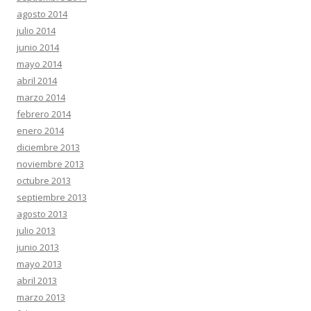
agosto 2014
julio 2014
junio 2014
mayo 2014
abril 2014
marzo 2014
febrero 2014
enero 2014
diciembre 2013
noviembre 2013
octubre 2013
septiembre 2013
agosto 2013
julio 2013
junio 2013
mayo 2013
abril 2013
marzo 2013