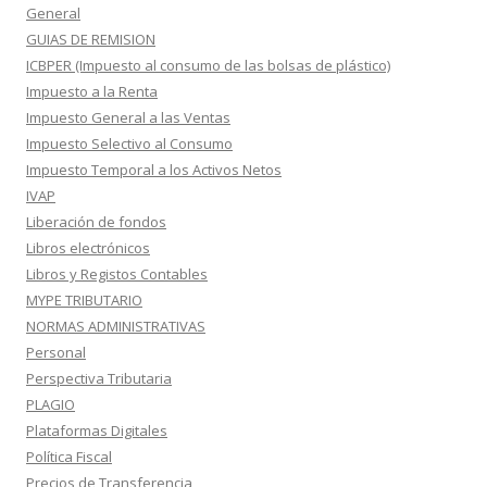
General
GUIAS DE REMISION
ICBPER (Impuesto al consumo de las bolsas de plástico)
Impuesto a la Renta
Impuesto General a las Ventas
Impuesto Selectivo al Consumo
Impuesto Temporal a los Activos Netos
IVAP
Liberación de fondos
Libros electrónicos
Libros y Registos Contables
MYPE TRIBUTARIO
NORMAS ADMINISTRATIVAS
Personal
Perspectiva Tributaria
PLAGIO
Plataformas Digitales
Política Fiscal
Precios de Transferencia