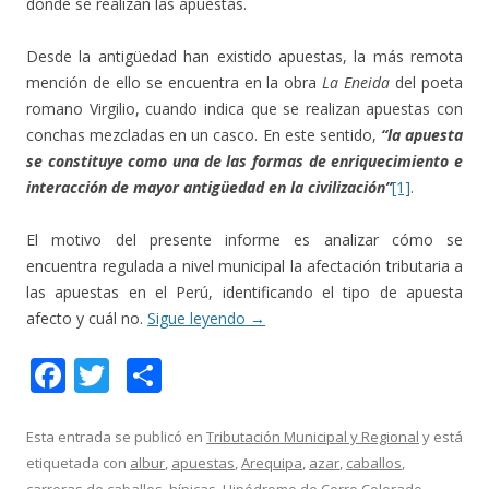
donde se realizan las apuestas.
Desde la antigüedad han existido apuestas, la más remota
mención de ello se encuentra en la obra
La Eneida
del poeta
romano Virgilio, cuando indica que se realizan apuestas con
conchas mezcladas en un casco. En este sentido,
“la apuesta
se constituye como una de las formas de enriquecimiento e
interacción de mayor antigüedad en la civilización”
[1]
.
El motivo del presente informe es analizar cómo se
encuentra regulada a nivel municipal la afectación tributaria a
las apuestas en el Perú, identificando el tipo de apuesta
afecto y cuál no.
Sigue leyendo
→
F
T
C
ac
w
o
e
itt
m
Esta entrada se publicó en
Tributación Municipal y Regional
y está
etiquetada con
albur
,
apuestas
,
Arequipa
,
azar
,
caballos
,
b
er
p