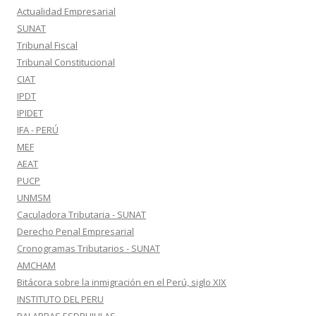
Actualidad Empresarial
SUNAT
Tribunal Fiscal
Tribunal Constitucional
CIAT
IPDT
IPIDET
IFA - PERÚ
MEF
AEAT
PUCP
UNMSM
Caculadora Tributaria - SUNAT
Derecho Penal Empresarial
Cronogramas Tributarios - SUNAT
AMCHAM
Bitácora sobre la inmigración en el Perú, siglo XIX
INSTITUTO DEL PERU