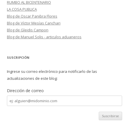
RUMBO AL BICENTENARIO
LA COSA PUBLICA
Blog de Oscar Panibra Flores
Blog de Víctor Mesías Canchari
Blog de Gleidis Campon
Blog de Manuel Solis - articulos aduaneros
SUSCRIPCIÓN
Ingrese su correo electrónico para notificarlo de las
actualizaciones de este blog:
Dirección de correo
Dirección
de
correo