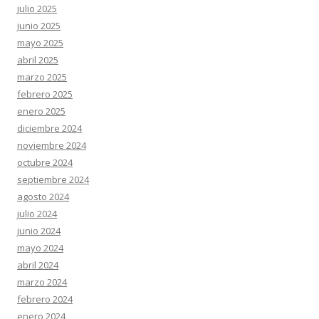
julio 2025
junio 2025
mayo 2025
abril 2025
marzo 2025
febrero 2025
enero 2025
diciembre 2024
noviembre 2024
octubre 2024
septiembre 2024
agosto 2024
julio 2024
junio 2024
mayo 2024
abril 2024
marzo 2024
febrero 2024
enero 2024