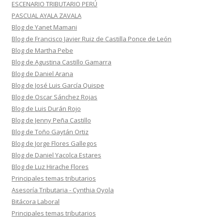
ESCENARIO TRIBUTARIO PERÚ
PASCUAL AYALA ZAVALA
Blog de Yanet Mamani
Blog de Francisco Javier Ruiz de Castilla Ponce de León
Blog de Martha Pebe
Blog de Agustina Castillo Gamarra
Blog de Daniel Arana
Blog de José Luis García Quispe
Blog de Oscar Sánchez Rojas
Blog de Luis Durán Rojo
Blog de Jenny Peña Castillo
Blog de Toño Gaytán Ortiz
Blog de Jorge Flores Gallegos
Blog de Daniel Yacolca Estares
Blog de Luz Hirache Flores
Principales temas tributarios
Asesoría Tributaria - Cynthia Oyola
Bitácora Laboral
Principales temas tributarios