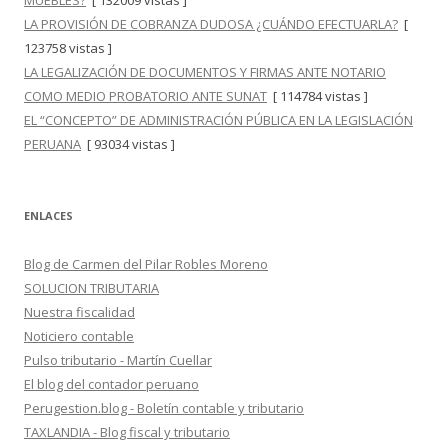
MUEBLES?
[ 132009 vistas ]
LA PROVISIÓN DE COBRANZA DUDOSA ¿CUÁNDO EFECTUARLA?
[
123758 vistas ]
LA LEGALIZACIÓN DE DOCUMENTOS Y FIRMAS ANTE NOTARIO
COMO MEDIO PROBATORIO ANTE SUNAT
[ 114784 vistas ]
EL “CONCEPTO” DE ADMINISTRACIÓN PÚBLICA EN LA LEGISLACIÓN
PERUANA
[ 93034 vistas ]
ENLACES
Blog de Carmen del Pilar Robles Moreno
SOLUCION TRIBUTARIA
Nuestra fiscalidad
Noticiero contable
Pulso tributario - Martín Cuellar
El blog del contador peruano
Perugestion.blog - Boletín contable y tributario
TAXLANDIA - Blog fiscal y tributario