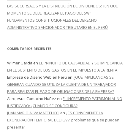
LAS SUCURSALES Y LA DISTRIBUCIÓN DE DIVIDENDOS: ¿EN QUÉ
MOMENTO SE DEBE REALIZAR EL PAGO DEL 5%?
FUNDAMENTOS CONSTITUCIONALES DEL DERECHO
ADMINISTRATIVO SANCIONADOR TRIBUTARIO EN EL PERÚ
COMENTARIOS RECIENTES
Wilmer García
en
EL PRINCIPIO DE CAUSALIDAD Y SU IMPLICANCIA
EN EL SUSTENTO DE LOS GASTOS EN EL IMPUESTO A LA RENTA
Empresa de Diseño Web en Perú
en
¿QUÉ IMPLICANCIAS SE
GENERAN CUANDO SE UTILIZA LA CUENTA DE UN TRABAJADOR
PARA REALIZAR EL PAGO DE OBLIGACIONES DE LA EMPRESA?
Alex Jesus Camacho Nuñez
en
EL INCREMENTO PATRIMONIAL NO
JUSTIFICADO: ¿CUANDO SE CONFIGURA?
JUAN MARIO ALVA MATTEUCCI
en
¿ES CONVENIENTE LA
EXONERACIÓN TEMPORAL DEL IGV?: problemas que se pueden
presentar