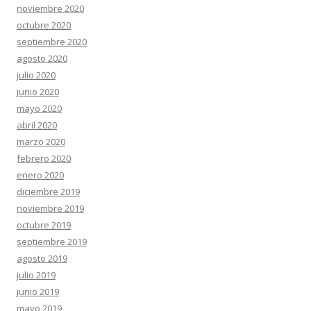
noviembre 2020
octubre 2020
septiembre 2020
agosto 2020
julio 2020
junio 2020
mayo 2020
abril 2020
marzo 2020
febrero 2020
enero 2020
diciembre 2019
noviembre 2019
octubre 2019
septiembre 2019
agosto 2019
julio 2019
junio 2019
mayo 2019