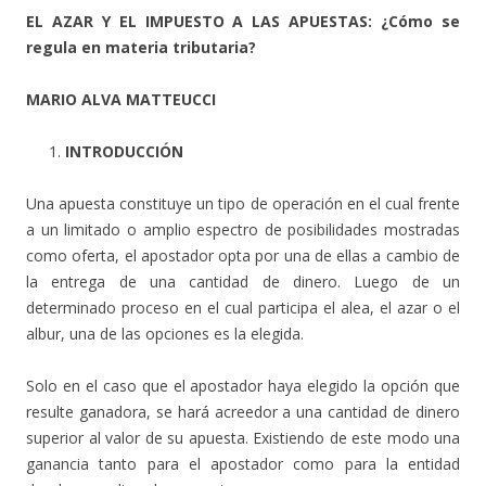
EL AZAR Y EL IMPUESTO A LAS APUESTAS: ¿Cómo se
regula en materia tributaria?
MARIO ALVA MATTEUCCI
INTRODUCCIÓN
Una apuesta constituye un tipo de operación en el cual frente
a un limitado o amplio espectro de posibilidades mostradas
como oferta, el apostador opta por una de ellas a cambio de
la entrega de una cantidad de dinero. Luego de un
determinado proceso en el cual participa el alea, el azar o el
albur, una de las opciones es la elegida.
Solo en el caso que el apostador haya elegido la opción que
resulte ganadora, se hará acreedor a una cantidad de dinero
superior al valor de su apuesta. Existiendo de este modo una
ganancia tanto para el apostador como para la entidad