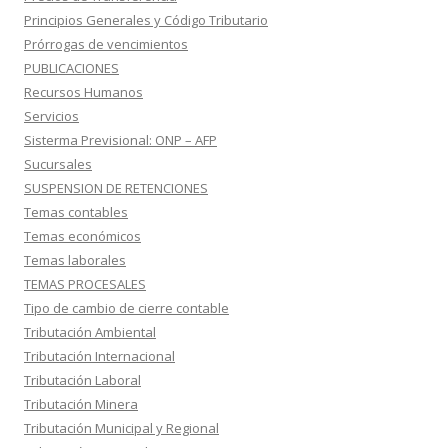
Principios Generales y Código Tributario
Prórrogas de vencimientos
PUBLICACIONES
Recursos Humanos
Servicios
Sisterma Previsional: ONP – AFP
Sucursales
SUSPENSION DE RETENCIONES
Temas contables
Temas económicos
Temas laborales
TEMAS PROCESALES
Tipo de cambio de cierre contable
Tributación Ambiental
Tributación Internacional
Tributación Laboral
Tributación Minera
Tributación Municipal y Regional