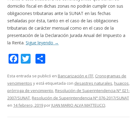
domicilio fiscal en dichas zonas no podrán cumplir con sus
obligaciones tributarias ante la SUNAT en las fechas
señaladas por ésta, tanto en el caso de las obligaciones
tributarias de carácter mensual como en el caso de la
presentación de la Declaración Jurada Anual del Impuesto a
la Renta.
Sigue leyendo
→
F
T
C
ac
w
o
e
itt
m
Esta entrada se publicó en
Bancarización e ITF
,
Cronogramas de
vencimientos
y está etiquetada con
desastres naturales
,
huaicos
,
b
er
p
prórroga de vencimiento
,
Resolución de Superintendencia N° 021-
o
ar
2007/SUNAT
,
Resolución de Superintendencia N° 076-2017/SUNAT
o
ti
en
14 febrero, 2019
por
JUAN MARIO ALVA MATTEUCCI
.
k
r