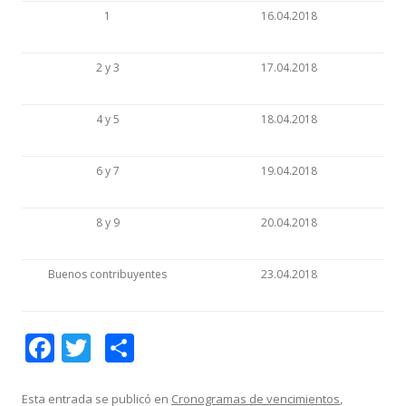
1
16.04.2018
2 y 3
17.04.2018
4 y 5
18.04.2018
6 y 7
19.04.2018
8 y 9
20.04.2018
Buenos contribuyentes
23.04.2018
F
T
C
ac
w
o
e
itt
m
Esta entrada se publicó en
Cronogramas de vencimientos
,