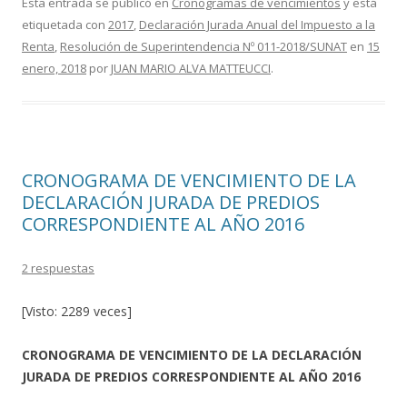
e
itt
m
Esta entrada se publicó en
Cronogramas de vencimientos
y está
etiquetada con
2017
,
Declaración Jurada Anual del Impuesto a la
b
er
p
Renta
,
Resolución de Superintendencia Nº 011-2018/SUNAT
en
15
o
ar
enero, 2018
por
JUAN MARIO ALVA MATTEUCCI
.
o
ti
k
r
CRONOGRAMA DE VENCIMIENTO DE LA
DECLARACIÓN JURADA DE PREDIOS
CORRESPONDIENTE AL AÑO 2016
2 respuestas
[Visto: 2289 veces]
CRONOGRAMA DE VENCIMIENTO DE LA DECLARACIÓN
JURADA DE PREDIOS CORRESPONDIENTE AL AÑO 2016