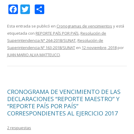
F
T
C
ac
w
o
e
itt
m
Esta entrada se publicó en
Cronogramas de vencimientos
y está
etiquetada con
REPORTE PAÍS POR PAÍS
,
Resolución de
b
er
p
Superintendencia N° 264-2018/SUNAT
,
Resolución de
o
ar
Superintendencia Nº 163-2018/SUNAT
en
12 noviembre, 2018
por
o
ti
JUAN MARIO ALVA MATTEUCCI
.
k
r
CRONOGRAMA DE VENCIMIENTO DE LAS
DECLARACIONES “REPORTE MAESTRO” Y
“REPORTE PAÍS POR PAÍS”
CORRESPONDIENTES AL EJERCICIO 2017
2 respuestas