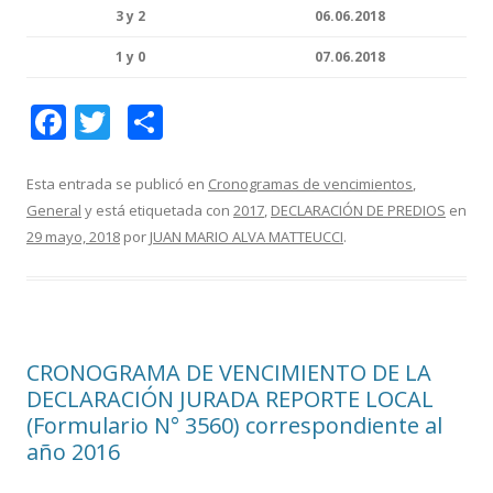
3 y 2
06.06.2018
1 y 0
07.06.2018
F
T
C
ac
w
o
e
itt
m
Esta entrada se publicó en
Cronogramas de vencimientos
,
General
y está etiquetada con
2017
,
DECLARACIÓN DE PREDIOS
en
b
er
p
29 mayo, 2018
por
JUAN MARIO ALVA MATTEUCCI
.
o
ar
o
ti
k
r
CRONOGRAMA DE VENCIMIENTO DE LA
DECLARACIÓN JURADA REPORTE LOCAL
(Formulario N° 3560) correspondiente al
año 2016