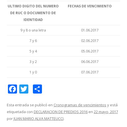
ULTIMO DIGITO DEL NUMERO
FECHAS DE VENCIMIENTO
DE RUC O DOCUMENTO DE
IDENTIDAD
9 y 8 o una letra
01.06.2017
7 y 6
02.06.2017
5 y 4
05.06.2017
3 y 2
06.06.2017
1 y 0
07.06.2017
F
T
C
ac
w
o
e
itt
m
Esta entrada se publicó en
Cronogramas de vencimientos
y está
etiquetada con
DECLARACION DE PREDIOS 2016
en
22 mayo, 2017
b
er
p
por
JUAN MARIO ALVA MATTEUCCI
.
o
ar