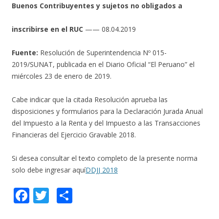
Buenos Contribuyentes y sujetos no obligados a
inscribirse en el RUC
—— 08.04.2019
Fuente:
Resolución de Superintendencia Nº 015-
2019/SUNAT, publicada en el Diario Oficial “El Peruano” el
miércoles 23 de enero de 2019.
Cabe indicar que la citada Resolución aprueba las
disposiciones y formularios para la Declaración Jurada Anual
del Impuesto a la Renta y del Impuesto a las Transacciones
Financieras del Ejercicio Gravable 2018.
Si desea consultar el texto completo de la presente norma
solo debe ingresar aquí
DDJJ 2018
F
T
C
ac
w
o