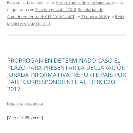
e
itt
m
Esta entrada se publicó en
Cronogramas de vencimientos
y está
etiquetada con
Ejercicio gravable 2018
,
Resolución de
b
er
p
Superintendencia Nº 015-2019/SUNAT
en
23 enero, 2019
por
JUAN
o
ar
MARIO ALVA MATTEUCCI
.
o
ti
k
r
PRORROGAN EN DETERMINADO CASO EL
PLAZO PARA PRESENTAR LA DECLARACIÓN
JURADA INFORMATIVA “REPORTE PAÍS POR
PAÍS” CORRESPONDIENTE AL EJERCICIO
2017
Deja una respuesta
[Visto: 1639 veces]