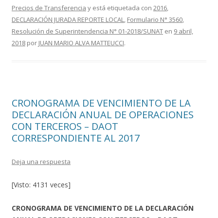
Precios de Transferencia
y está etiquetada con
2016
,
b
er
p
DECLARACIÓN JURADA REPORTE LOCAL
,
Formulario N° 3560
,
o
ar
Resolución de Superintendencia N° 01-2018/SUNAT
en
9 abril,
o
ti
2018
por
JUAN MARIO ALVA MATTEUCCI
.
k
r
CRONOGRAMA DE VENCIMIENTO DE LA
DECLARACIÓN ANUAL DE OPERACIONES
CON TERCEROS – DAOT
CORRESPONDIENTE AL 2017
Deja una respuesta
[Visto: 4131 veces]
CRONOGRAMA DE VENCIMIENTO DE LA DECLARACIÓN