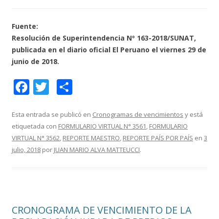
Fuente:
Resolución de Superintendencia Nº 163-2018/SUNAT,
publicada en el diario oficial El Peruano el viernes 29 de
junio de 2018.
F
T
C
ac
w
o
e
itt
m
Esta entrada se publicó en
Cronogramas de vencimientos
y está
etiquetada con
FORMULARIO VIRTUAL N° 3561
,
FORMULARIO
b
er
p
VIRTUAL N° 3562
,
REPORTE MAESTRO
,
REPORTE PAÍS POR PAÍS
en
3
o
ar
julio, 2018
por
JUAN MARIO ALVA MATTEUCCI
.
o
ti
k
r
CRONOGRAMA DE VENCIMIENTO DE LA