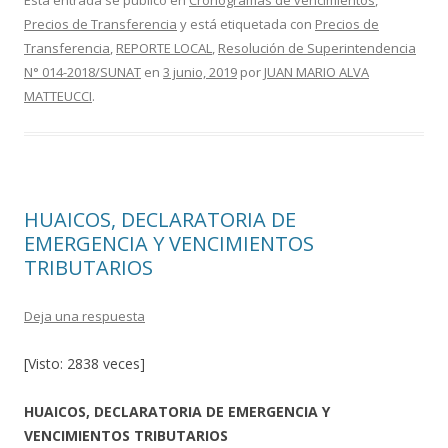
e
itt
m
Esta entrada se publicó en
Cronogramas de vencimientos
,
Precios de Transferencia
y está etiquetada con
Precios de
b
er
p
Transferencia
,
REPORTE LOCAL
,
Resolución de Superintendencia
o
ar
N° 014-2018/SUNAT
en
3 junio, 2019
por
JUAN MARIO ALVA
o
ti
MATTEUCCI
.
k
r
HUAICOS, DECLARATORIA DE
EMERGENCIA Y VENCIMIENTOS
TRIBUTARIOS
Deja una respuesta
[Visto: 2838 veces]
HUAICOS, DECLARATORIA DE EMERGENCIA Y
VENCIMIENTOS TRIBUTARIOS