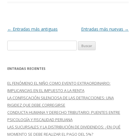
o
ti
k
r
Navegación
←
Entradas más antiguas
Entradas más nuevas
→
de
B
entradas
u
s
c
ENTRADAS RECIENTES
a
r
EL FENÓMENO EL NIÑO COMO EVENTO EXTRAORDINARIO:
:
IMPLICANCIAS EN EL IMPUESTO A LA RENTA
LA CONFISCACIÓN SILENCIOSA DE LAS DETRACCIONES: UNA
RIGIDEZ QUE DEBE CORREGIRSE
CONDUCTA HUMANA Y DERECHO TRIBUTARIO: PUENTES ENTRE
PSICOLOGÍA Y FISCALIDAD PERUANA
LAS SUCURSALES Y LA DISTRIBUCIÓN DE DIVIDENDOS: ¿EN QUÉ
MOMENTO SE DEBE REALIZAR EL PAGO DEL 5%?