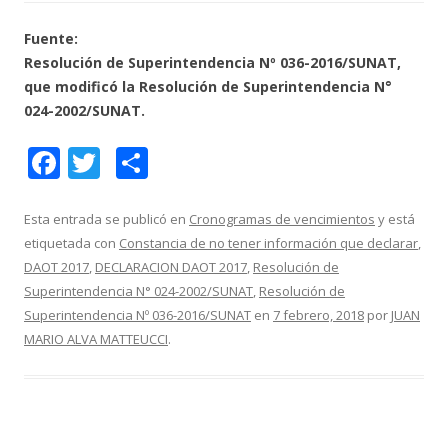
Fuente:
Resolución de Superintendencia Nº 036-2016/SUNAT,
que modificó la Resolución de Superintendencia N°
024-2002/SUNAT.
F
T
C
ac
w
o
e
itt
m
Esta entrada se publicó en
Cronogramas de vencimientos
y está
etiquetada con
Constancia de no tener información que declarar
,
b
er
p
DAOT 2017
,
DECLARACION DAOT 2017
,
Resolución de
o
ar
Superintendencia N° 024-2002/SUNAT
,
Resolución de
o
ti
Superintendencia Nº 036-2016/SUNAT
en
7 febrero, 2018
por
JUAN
MARIO ALVA MATTEUCCI
.
k
r