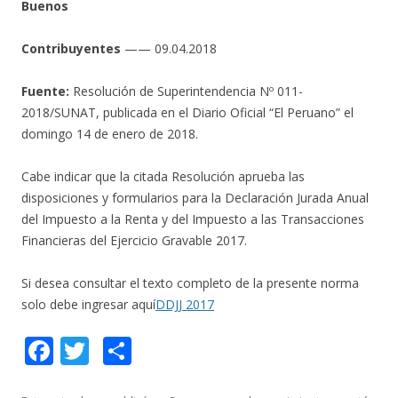
Buenos
Contribuyentes
—— 09.04.2018
Fuente:
Resolución de Superintendencia Nº 011-
2018/SUNAT, publicada en el Diario Oficial “El Peruano” el
domingo 14 de enero de 2018.
Cabe indicar que la citada Resolución aprueba las
disposiciones y formularios para la Declaración Jurada Anual
del Impuesto a la Renta y del Impuesto a las Transacciones
Financieras del Ejercicio Gravable 2017.
Si desea consultar el texto completo de la presente norma
solo debe ingresar aquí
DDJJ 2017
F
T
C
ac
w
o