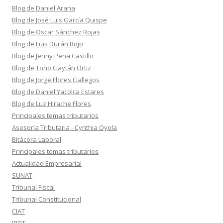
Blog de Daniel Arana
Blog de José Luis García Quispe
Blog de Oscar Sánchez Rojas
Blog de Luis Durán Rojo
Blog de Jenny Peña Castillo
Blog de Toño Gaytán Ortiz
Blog de Jorge Flores Gallegos
Blog de Daniel Yacolca Estares
Blog de Luz Hirache Flores
Principales temas tributarios
Asesoría Tributaria - Cynthia Oyola
Bitácora Laboral
Principales temas tributarios
Actualidad Empresarial
SUNAT
Tribunal Fiscal
Tribunal Constitucional
CIAT