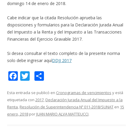
domingo 14 de enero de 2018.
Cabe indicar que la citada Resolución aprueba las
disposiciones y formularios para la Declaración Jurada Anual
del Impuesto a la Renta y del Impuesto a las Transacciones
Financieras del Ejercicio Gravable 2017.
Si desea consultar el texto completo de la presente norma
solo debe ingresar aquí
DDJJ 2017
F
T
C
ac
w
o
e
itt
m
Esta entrada se publicó en
Cronogramas de vencimientos
y está
etiquetada con
2017
,
Declaración Jurada Anual del Impuesto a la
b
er
p
Renta
,
Resolución de Superintendencia Nº 011-2018/SUNAT
en
15
o
ar
enero, 2018
por
JUAN MARIO ALVA MATTEUCCI
.
o
ti
k
r