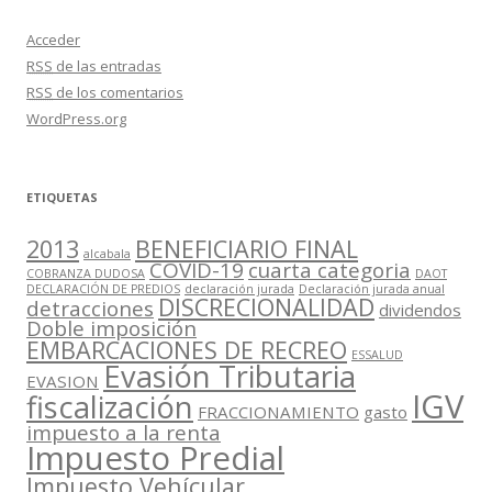
Acceder
RSS
de las entradas
RSS
de los comentarios
WordPress.org
ETIQUETAS
2013
BENEFICIARIO FINAL
alcabala
COVID-19
cuarta categoria
COBRANZA DUDOSA
DAOT
DECLARACIÓN DE PREDIOS
declaración jurada
Declaración jurada anual
DISCRECIONALIDAD
detracciones
dividendos
Doble imposición
EMBARCACIONES DE RECREO
ESSALUD
Evasión Tributaria
EVASION
IGV
fiscalización
FRACCIONAMIENTO
gasto
impuesto a la renta
Impuesto Predial
Impuesto Vehícular