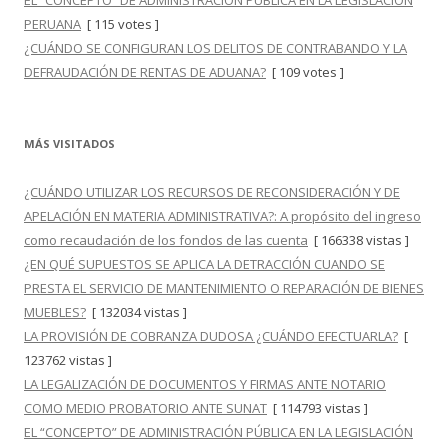
EL “CONCEPTO” DE ADMINISTRACIÓN PÚBLICA EN LA LEGISLACIÓN
PERUANA
[ 115 votes ]
¿CUÁNDO SE CONFIGURAN LOS DELITOS DE CONTRABANDO Y LA
DEFRAUDACIÓN DE RENTAS DE ADUANA?
[ 109 votes ]
MÁS VISITADOS
¿CUÁNDO UTILIZAR LOS RECURSOS DE RECONSIDERACIÓN Y DE
APELACIÓN EN MATERIA ADMINISTRATIVA?: A propósito del ingreso
como recaudación de los fondos de las cuenta
[ 166338 vistas ]
¿EN QUÉ SUPUESTOS SE APLICA LA DETRACCIÓN CUANDO SE
PRESTA EL SERVICIO DE MANTENIMIENTO O REPARACIÓN DE BIENES
MUEBLES?
[ 132034 vistas ]
LA PROVISIÓN DE COBRANZA DUDOSA ¿CUÁNDO EFECTUARLA?
[
123762 vistas ]
LA LEGALIZACIÓN DE DOCUMENTOS Y FIRMAS ANTE NOTARIO
COMO MEDIO PROBATORIO ANTE SUNAT
[ 114793 vistas ]
EL “CONCEPTO” DE ADMINISTRACIÓN PÚBLICA EN LA LEGISLACIÓN