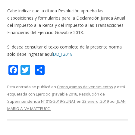
Cabe indicar que la citada Resolución aprueba las
disposiciones y formularios para la Declaración Jurada Anual
del Impuesto a la Renta y del Impuesto a las Transacciones
Financieras del Ejercicio Gravable 2018.
Si desea consultar el texto completo de la presente norma
solo debe ingresar aquí
DDJJ 2018
F
T
C
ac
w
o
e
itt
m
Esta entrada se publicó en
Cronogramas de vencimientos
y está
etiquetada con
Ejercicio gravable 2018
,
Resolución de
b
er
p
Superintendencia Nº 015-2019/SUNAT
en
23 enero, 2019
por
JUAN
o
ar
MARIO ALVA MATTEUCCI
.
o
ti
k
r