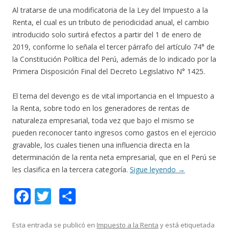
Al tratarse de una modificatoria de la Ley del Impuesto a la
Renta, el cual es un tributo de periodicidad anual, el cambio
introducido solo surtirá efectos a partir del 1 de enero de
2019, conforme lo señala el tercer párrafo del artículo 74° de
la Constitución Política del Perú, además de lo indicado por la
Primera Disposición Final del Decreto Legislativo N° 1425.
El tema del devengo es de vital importancia en el Impuesto a
la Renta, sobre todo en los generadores de rentas de
naturaleza empresarial, toda vez que bajo el mismo se
pueden reconocer tanto ingresos como gastos en el ejercicio
gravable, los cuales tienen una influencia directa en la
determinación de la renta neta empresarial, que en el Perú se
les clasifica en la tercera categoría.
Sigue leyendo
→
F
T
C
ac
w
o
e
itt
m
Esta entrada se publicó en
Impuesto a la Renta
y está etiquetada