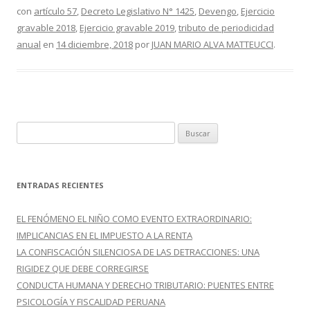
con
artículo 57
,
Decreto Legislativo N° 1425
,
Devengo
,
Ejercicio
b
er
p
gravable 2018
,
Ejercicio gravable 2019
,
tributo de periodicidad
o
ar
anual
en
14 diciembre, 2018
por
JUAN MARIO ALVA MATTEUCCI
.
o
ti
k
r
B
u
s
c
ENTRADAS RECIENTES
a
r
EL FENÓMENO EL NIÑO COMO EVENTO EXTRAORDINARIO:
:
IMPLICANCIAS EN EL IMPUESTO A LA RENTA
LA CONFISCACIÓN SILENCIOSA DE LAS DETRACCIONES: UNA
RIGIDEZ QUE DEBE CORREGIRSE
CONDUCTA HUMANA Y DERECHO TRIBUTARIO: PUENTES ENTRE
PSICOLOGÍA Y FISCALIDAD PERUANA