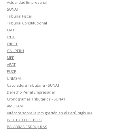
Actualidad Empresarial
SUNAT
Tribunal Fiscal
Tribunal Constitucional
CIAT
IPDT
IPIDET
IFA - PERÚ
MEF
AEAT
PUCP
UNMSM
Caculadora Tributaria - SUNAT
Derecho Penal Empresarial
Cronogramas Tributarios - SUNAT
AMCHAM
Bitácora sobre la inmigración en el Perú, siglo XIX
INSTITUTO DEL PERU
PALABRAS ESDRUJULAS