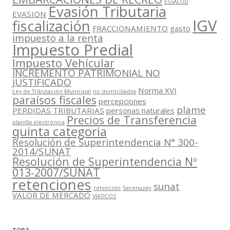
ESSALUD
Evasión Tributaria
EVASION
IGV
fiscalización
FRACCIONAMIENTO
gasto
impuesto a la renta
Impuesto Predial
Impuesto Vehícular
INCREMENTO PATRIMONIAL NO
JUSTIFICADO
Norma XVI
Ley de Tributación Municipal
no domiciliados
paraísos fiscales
percepciones
plame
PERDIDAS TRIBUTARIAS
personas naturales
Precios de Transferencia
planilla electrónica
quinta categoria
Resolución de Superintendencia N° 300-
2014/SUNAT
Resolución de Superintendencia Nº
013-2007/SUNAT
retenciones
sunat
retención
Serenazgo
VALOR DE MERCADO
VIATICOS
TOP 5