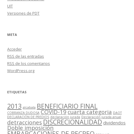
UIT
Versiones de PDT
META
Acceder
RSS
de las entradas
RSS
de los comentarios
WordPress.org
ETIQUETAS
2013
BENEFICIARIO FINAL
alcabala
COVID-19
cuarta categoria
COBRANZA DUDOSA
DAOT
DECLARACIÓN DE PREDIOS
declaración jurada
Declaración jurada anual
DISCRECIONALIDAD
detracciones
dividendos
Doble imposición
EMBARCACIONES DE RECREO