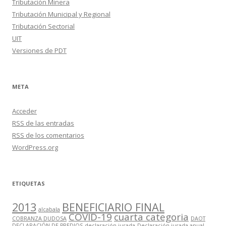
Tributación Minera
Tributación Municipal y Regional
Tributación Sectorial
UIT
Versiones de PDT
META
Acceder
RSS
de las entradas
RSS
de los comentarios
WordPress.org
ETIQUETAS
2013
BENEFICIARIO FINAL
alcabala
COVID-19
cuarta categoria
COBRANZA DUDOSA
DAOT
DECLARACIÓN DE PREDIOS
declaración jurada
Declaración jurada anual