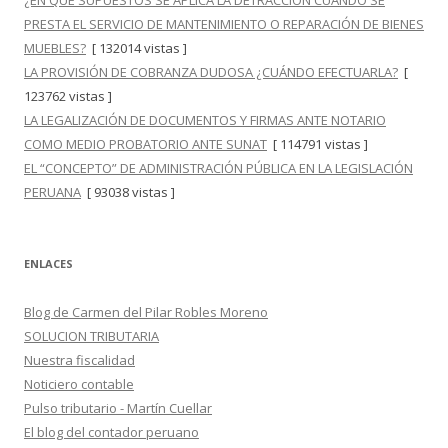
¿EN QUÉ SUPUESTOS SE APLICA LA DETRACCIÓN CUANDO SE
PRESTA EL SERVICIO DE MANTENIMIENTO O REPARACIÓN DE BIENES
MUEBLES?
[ 132014 vistas ]
LA PROVISIÓN DE COBRANZA DUDOSA ¿CUÁNDO EFECTUARLA?
[
123762 vistas ]
LA LEGALIZACIÓN DE DOCUMENTOS Y FIRMAS ANTE NOTARIO
COMO MEDIO PROBATORIO ANTE SUNAT
[ 114791 vistas ]
EL “CONCEPTO” DE ADMINISTRACIÓN PÚBLICA EN LA LEGISLACIÓN
PERUANA
[ 93038 vistas ]
ENLACES
Blog de Carmen del Pilar Robles Moreno
SOLUCION TRIBUTARIA
Nuestra fiscalidad
Noticiero contable
Pulso tributario - Martín Cuellar
El blog del contador peruano