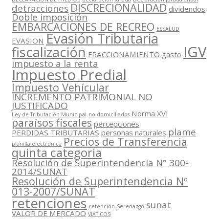
DISCRECIONALIDAD
detracciones
dividendos
Doble imposición
EMBARCACIONES DE RECREO
ESSALUD
Evasión Tributaria
EVASION
IGV
fiscalización
FRACCIONAMIENTO
gasto
impuesto a la renta
Impuesto Predial
Impuesto Vehícular
INCREMENTO PATRIMONIAL NO
JUSTIFICADO
Norma XVI
Ley de Tributación Municipal
no domiciliados
paraísos fiscales
percepciones
plame
PERDIDAS TRIBUTARIAS
personas naturales
Precios de Transferencia
planilla electrónica
quinta categoria
Resolución de Superintendencia N° 300-
2014/SUNAT
Resolución de Superintendencia Nº
013-2007/SUNAT
retenciones
sunat
retención
Serenazgo
VALOR DE MERCADO
VIATICOS