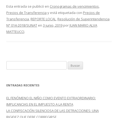
e
itt
m
Esta entrada se publicó en
Cronogramas de vencimientos
,
Precios de Transferencia
y está etiquetada con
Precios de
b
er
p
Transferencia
,
REPORTE LOCAL
,
Resolución de Superintendencia
o
ar
N° 014-2018/SUNAT
en
3 junio, 2019
por
JUAN MARIO ALVA
o
ti
MATTEUCCI
.
k
r
B
u
s
c
ENTRADAS RECIENTES
a
r
EL FENÓMENO EL NIÑO COMO EVENTO EXTRAORDINARIO:
:
IMPLICANCIAS EN EL IMPUESTO A LA RENTA
LA CONFISCACIÓN SILENCIOSA DE LAS DETRACCIONES: UNA
RIGIDEZ QUE DEBE CORREGIRSE