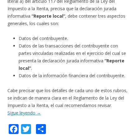
literal a) del artículo 117 del Reglamento de la Ley del
Impuesto a la Renta, precisa que la declaración jurada
informativa
“Reporte local”
, debe contener tres aspectos
generales, los cuales son:
Datos del contribuyente.
Datos de las transacciones del contribuyente con
partes vinculadas realizadas en el ejercicio del cual se
presenta la declaración jurada informativa
“Reporte
local”
.
Datos de la información financiera del contribuyente.
Cabe precisar que los detalles de cada uno de estos rubros,
se indican de manera clara en el Reglamento de la Ley del
Impuesto a la Renta, el cual recomendamos revisar.
Sigue leyendo
→
F
T
C
ac
w
o