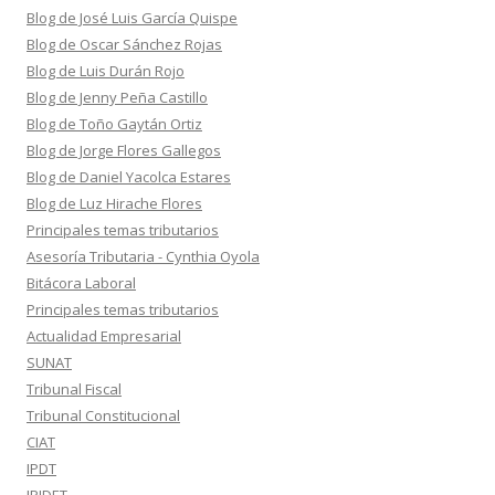
Blog de José Luis García Quispe
Blog de Oscar Sánchez Rojas
Blog de Luis Durán Rojo
Blog de Jenny Peña Castillo
Blog de Toño Gaytán Ortiz
Blog de Jorge Flores Gallegos
Blog de Daniel Yacolca Estares
Blog de Luz Hirache Flores
Principales temas tributarios
Asesoría Tributaria - Cynthia Oyola
Bitácora Laboral
Principales temas tributarios
Actualidad Empresarial
SUNAT
Tribunal Fiscal
Tribunal Constitucional
CIAT
IPDT