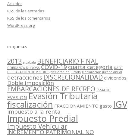
Acceder
RSS
de las entradas
RSS
de los comentarios
WordPress.org
ETIQUETAS
2013
BENEFICIARIO FINAL
alcabala
COVID-19
cuarta categoria
COBRANZA DUDOSA
DAOT
DECLARACIÓN DE PREDIOS
declaración jurada
Declaración jurada anual
DISCRECIONALIDAD
detracciones
dividendos
Doble imposición
EMBARCACIONES DE RECREO
ESSALUD
Evasión Tributaria
EVASION
IGV
fiscalización
FRACCIONAMIENTO
gasto
impuesto a la renta
Impuesto Predial
Impuesto Vehícular
INCREMENTO PATRIMONIAL NO