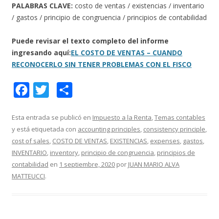
PALABRAS CLAVE:
costo de ventas / existencias / inventario
/ gastos / principio de congruencia / principios de contabilidad
Puede revisar el texto completo del informe
ingresando aquí:
EL COSTO DE VENTAS – CUANDO
RECONOCERLO SIN TENER PROBLEMAS CON EL FISCO
F
T
C
ac
w
o
e
itt
m
Esta entrada se publicó en
Impuesto a la Renta
,
Temas contables
y está etiquetada con
accounting principles
,
consistency principle
,
b
er
p
cost of sales
,
COSTO DE VENTAS
,
EXISTENCIAS
,
expenses
,
gastos
,
o
ar
INVENTARIO
,
inventory
,
principio de congruencia
,
principios de
o
ti
contabilidad
en
1 septiembre, 2020
por
JUAN MARIO ALVA
MATTEUCCI
.
k
r