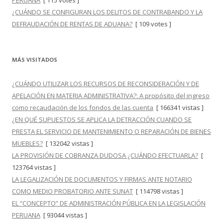
PERUANA
[ 115 votes ]
¿CUÁNDO SE CONFIGURAN LOS DELITOS DE CONTRABANDO Y LA
DEFRAUDACIÓN DE RENTAS DE ADUANA?
[ 109 votes ]
MÁS VISITADOS
¿CUÁNDO UTILIZAR LOS RECURSOS DE RECONSIDERACIÓN Y DE
APELACIÓN EN MATERIA ADMINISTRATIVA?: A propósito del ingreso
como recaudación de los fondos de las cuenta
[ 166341 vistas ]
¿EN QUÉ SUPUESTOS SE APLICA LA DETRACCIÓN CUANDO SE
PRESTA EL SERVICIO DE MANTENIMIENTO O REPARACIÓN DE BIENES
MUEBLES?
[ 132042 vistas ]
LA PROVISIÓN DE COBRANZA DUDOSA ¿CUÁNDO EFECTUARLA?
[
123764 vistas ]
LA LEGALIZACIÓN DE DOCUMENTOS Y FIRMAS ANTE NOTARIO
COMO MEDIO PROBATORIO ANTE SUNAT
[ 114798 vistas ]
EL “CONCEPTO” DE ADMINISTRACIÓN PÚBLICA EN LA LEGISLACIÓN
PERUANA
[ 93044 vistas ]