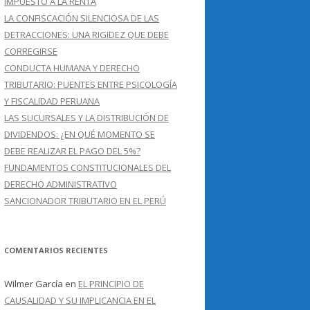
IMPUESTO A LA RENTA
LA CONFISCACIÓN SILENCIOSA DE LAS
DETRACCIONES: UNA RIGIDEZ QUE DEBE
CORREGIRSE
CONDUCTA HUMANA Y DERECHO
TRIBUTARIO: PUENTES ENTRE PSICOLOGÍA
Y FISCALIDAD PERUANA
LAS SUCURSALES Y LA DISTRIBUCIÓN DE
DIVIDENDOS: ¿EN QUÉ MOMENTO SE
DEBE REALIZAR EL PAGO DEL 5%?
FUNDAMENTOS CONSTITUCIONALES DEL
DERECHO ADMINISTRATIVO
SANCIONADOR TRIBUTARIO EN EL PERÚ
COMENTARIOS RECIENTES
Wilmer García
en
EL PRINCIPIO DE
CAUSALIDAD Y SU IMPLICANCIA EN EL