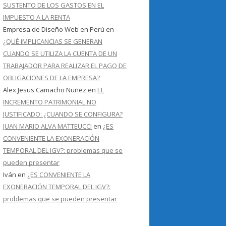
SUSTENTO DE LOS GASTOS EN EL
IMPUESTO A LA RENTA
Empresa de Diseño Web en Perú
en
¿QUÉ IMPLICANCIAS SE GENERAN
CUANDO SE UTILIZA LA CUENTA DE UN
TRABAJADOR PARA REALIZAR EL PAGO DE
OBLIGACIONES DE LA EMPRESA?
Alex Jesus Camacho Nuñez
en
EL
INCREMENTO PATRIMONIAL NO
JUSTIFICADO: ¿CUANDO SE CONFIGURA?
JUAN MARIO ALVA MATTEUCCI
en
¿ES
CONVENIENTE LA EXONERACIÓN
TEMPORAL DEL IGV?: problemas que se
pueden presentar
Iván
en
¿ES CONVENIENTE LA
EXONERACIÓN TEMPORAL DEL IGV?:
problemas que se pueden presentar