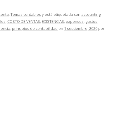
Renta
,
Temas contables
y está etiquetada con
accounting
ales
,
COSTO DE VENTAS
,
EXISTENCIAS
,
expenses
,
gastos
,
uencia
,
principios de contabilidad
en
1 septiembre, 2020
por