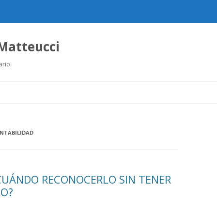
 Matteucci
ario.
Ir
al
contenido
ONTABILIDAD
¿CUÁNDO RECONOCERLO SIN TENER
CO?