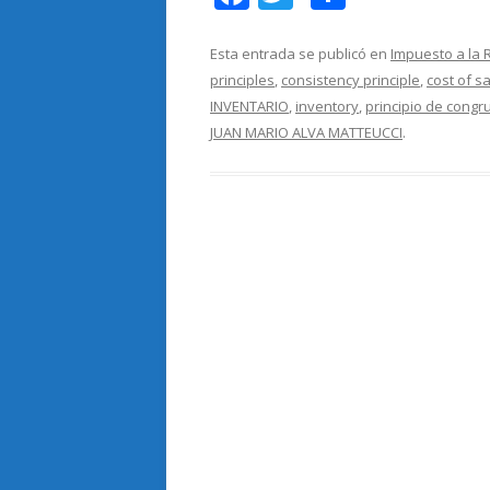
ac
w
o
e
itt
m
Esta entrada se publicó en
Impuesto a la 
principles
,
consistency principle
,
cost of s
b
er
p
INVENTARIO
,
inventory
,
principio de congr
o
ar
JUAN MARIO ALVA MATTEUCCI
.
o
ti
k
r