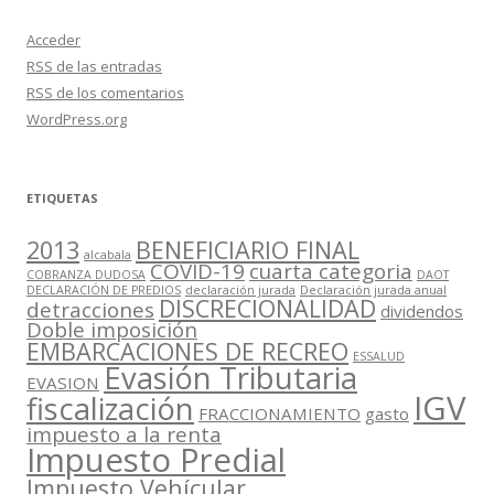
Acceder
RSS
de las entradas
RSS
de los comentarios
WordPress.org
ETIQUETAS
2013
BENEFICIARIO FINAL
alcabala
COVID-19
cuarta categoria
COBRANZA DUDOSA
DAOT
DECLARACIÓN DE PREDIOS
declaración jurada
Declaración jurada anual
DISCRECIONALIDAD
detracciones
dividendos
Doble imposición
EMBARCACIONES DE RECREO
ESSALUD
Evasión Tributaria
EVASION
IGV
fiscalización
FRACCIONAMIENTO
gasto
impuesto a la renta
Impuesto Predial
Impuesto Vehícular