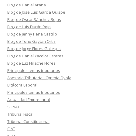
Blog de Daniel Arana
Blog de José Luis García Quispe
Blog de Oscar Sánchez Rojas
Blog de Luis Durán Rojo
Blog de Jenny Peña Castillo
Blog de Toño Gaytán Ortiz
Blog de Jorge Flores Gallegos
Blog de Daniel Yacolca Estares
Blog de Luz Hirache Flores
Principales temas tributarios
Asesoría Tributaria - Cynthia Oyola
Bitácora Laboral
Principales temas tributarios
Actualidad Empresarial
SUNAT
Tribunal Fiscal
Tribunal Constitucional
CIAT