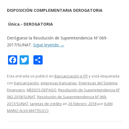
DISPOSICIÓN COMPLEMENTARIA DEROGATORIA
Única.- DEROGATORIA
Deróguese la Resolución de Superintendencia Nº 069-
2017/SUNAT.
Sigue leyendo
→
F
T
C
ac
w
o
e
itt
m
Esta entrada se publicó en
Bancarización e ITF
y está etiquetada
con
bancarización
,
empresas bancarias
,
Empresas del Sistema
b
er
p
Financiero
,
MEDIOS DEPAGO
,
Resolución de Superintendencia Nº
o
ar
062-2018/SUNAT
,
Resolución de Superintendencia Nº 069-
o
ti
2017/SUNAT
,
tarjetas de crédito
en
26 febrero, 2018
por
JUAN
MARIO ALVA MATTEUCCI
.
k
r