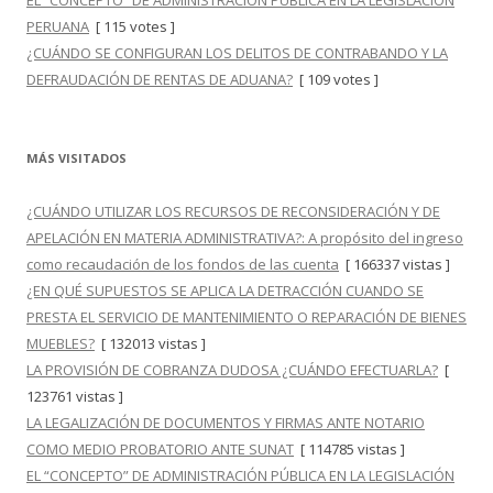
EL “CONCEPTO” DE ADMINISTRACIÓN PÚBLICA EN LA LEGISLACIÓN
PERUANA
[ 115 votes ]
¿CUÁNDO SE CONFIGURAN LOS DELITOS DE CONTRABANDO Y LA
DEFRAUDACIÓN DE RENTAS DE ADUANA?
[ 109 votes ]
MÁS VISITADOS
¿CUÁNDO UTILIZAR LOS RECURSOS DE RECONSIDERACIÓN Y DE
APELACIÓN EN MATERIA ADMINISTRATIVA?: A propósito del ingreso
como recaudación de los fondos de las cuenta
[ 166337 vistas ]
¿EN QUÉ SUPUESTOS SE APLICA LA DETRACCIÓN CUANDO SE
PRESTA EL SERVICIO DE MANTENIMIENTO O REPARACIÓN DE BIENES
MUEBLES?
[ 132013 vistas ]
LA PROVISIÓN DE COBRANZA DUDOSA ¿CUÁNDO EFECTUARLA?
[
123761 vistas ]
LA LEGALIZACIÓN DE DOCUMENTOS Y FIRMAS ANTE NOTARIO
COMO MEDIO PROBATORIO ANTE SUNAT
[ 114785 vistas ]
EL “CONCEPTO” DE ADMINISTRACIÓN PÚBLICA EN LA LEGISLACIÓN