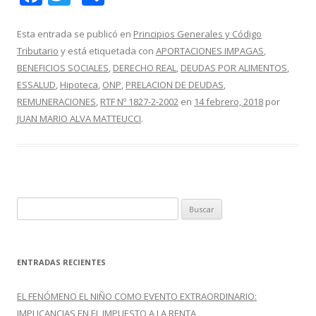
ac
w
o
e
itt
m
Esta entrada se publicó en
Principios Generales y Código
Tributario
y está etiquetada con
APORTACIONES IMPAGAS
,
b
er
p
BENEFICIOS SOCIALES
,
DERECHO REAL
,
DEUDAS POR ALIMENTOS
,
o
ar
ESSALUD
,
Hipoteca
,
ONP
,
PRELACION DE DEUDAS
,
o
ti
REMUNERACIONES
,
RTF Nº 1827-2-2002
en
14 febrero, 2018
por
JUAN MARIO ALVA MATTEUCCI
.
k
r
B
u
s
c
ENTRADAS RECIENTES
a
r
EL FENÓMENO EL NIÑO COMO EVENTO EXTRAORDINARIO:
:
IMPLICANCIAS EN EL IMPUESTO A LA RENTA