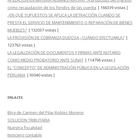
APELACIÓN EN MATERIA ADMINISTRATIVA?: A propósito del ingreso
como recaudación de los fondos de las cuenta
[ 166339 vistas ]
¿EN QUÉ SUPUESTOS SE APLICA LA DETRACCIÓN CUANDO SE
PRESTA EL SERVICIO DE MANTENIMIENTO O REPARACIÓN DE BIENES
MUEBLES?
[ 132037 vistas ]
LA PROVISIÓN DE COBRANZA DUDOSA ¿CUÁNDO EFECTUARLA?
[
123763 vistas ]
LA LEGALIZACIÓN DE DOCUMENTOS Y FIRMAS ANTE NOTARIO
COMO MEDIO PROBATORIO ANTE SUNAT
[ 114796 vistas ]
EL “CONCEPTO” DE ADMINISTRACIÓN PÚBLICA EN LA LEGISLACIÓN
PERUANA
[ 93040 vistas ]
ENLACES
Blog de Carmen del Pilar Robles Moreno
SOLUCION TRIBUTARIA
Nuestra fiscalidad
Noticiero contable