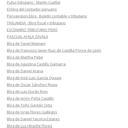
Pulso tributario - Martín Cuellar
El blog del contador peruano
Perugestion.blog - Boletín contable y tributario
TAXLANDIA - Blog fiscal y tributario
ESCENARIO TRIBUTARIO PERÚ
PASCUAL AYALA ZAVALA
Blog de Yanet Mamani
Blog de Francisco Javier Ruiz de Castilla Ponce de León
Blog de Martha Pebe
Blog de Agustina Castillo Gamarra
Blog de Daniel Arana
Blog de José Luis García Quispe
Blog de Oscar Sánchez Rojas
Blog de Luis Durán Rojo
Blog de Jenny Peña Castillo
Blog de Toño Gaytán Ortiz
Blog de Jorge Flores Gallegos
Blog de Daniel Yacolca Estares
Blog de Luz Hirache Flores