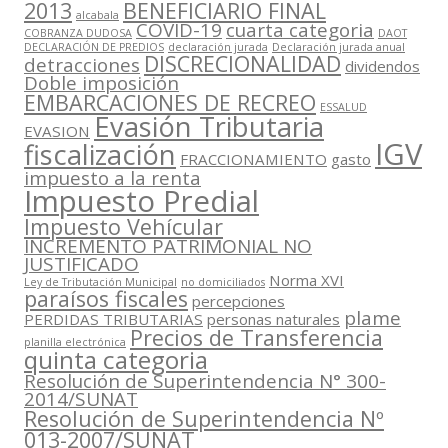
2013
BENEFICIARIO FINAL
alcabala
COVID-19
cuarta categoria
COBRANZA DUDOSA
DAOT
DECLARACIÓN DE PREDIOS
declaración jurada
Declaración jurada anual
DISCRECIONALIDAD
detracciones
dividendos
Doble imposición
EMBARCACIONES DE RECREO
ESSALUD
Evasión Tributaria
EVASION
IGV
fiscalización
FRACCIONAMIENTO
gasto
impuesto a la renta
Impuesto Predial
Impuesto Vehícular
INCREMENTO PATRIMONIAL NO
JUSTIFICADO
Norma XVI
Ley de Tributación Municipal
no domiciliados
paraísos fiscales
percepciones
plame
PERDIDAS TRIBUTARIAS
personas naturales
Precios de Transferencia
planilla electrónica
quinta categoria
Resolución de Superintendencia N° 300-
2014/SUNAT
Resolución de Superintendencia Nº
013-2007/SUNAT