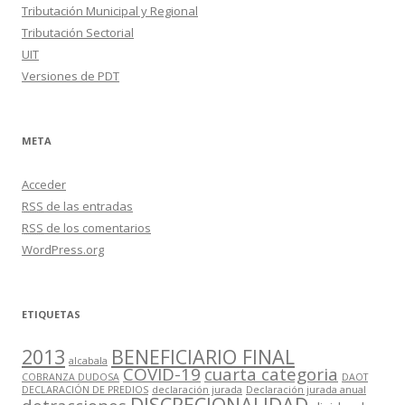
Tributación Municipal y Regional
Tributación Sectorial
UIT
Versiones de PDT
META
Acceder
RSS
de las entradas
RSS
de los comentarios
WordPress.org
ETIQUETAS
2013
BENEFICIARIO FINAL
alcabala
COVID-19
cuarta categoria
COBRANZA DUDOSA
DAOT
DECLARACIÓN DE PREDIOS
declaración jurada
Declaración jurada anual
DISCRECIONALIDAD