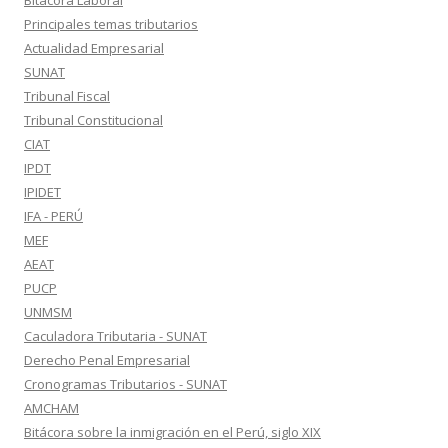
Bitácora Laboral
Principales temas tributarios
Actualidad Empresarial
SUNAT
Tribunal Fiscal
Tribunal Constitucional
CIAT
IPDT
IPIDET
IFA - PERÚ
MEF
AEAT
PUCP
UNMSM
Caculadora Tributaria - SUNAT
Derecho Penal Empresarial
Cronogramas Tributarios - SUNAT
AMCHAM
Bitácora sobre la inmigración en el Perú, siglo XIX