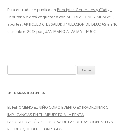
ac
w
o
e
itt
m
Esta entrada se publicó en
Principios Generales y Código
Tributario
y está etiquetada con
APORTACIONES IMPAGAS
,
b
er
p
aportes
,
ARTICULO 6
,
ESSALUD
,
PRELACION DE DEUDAS
en
16
o
ar
diciembre, 2013
por
JUAN MARIO ALVA MATTEUCCI
.
o
ti
k
r
B
u
s
c
ENTRADAS RECIENTES
a
r
EL FENÓMENO EL NIÑO COMO EVENTO EXTRAORDINARIO:
:
IMPLICANCIAS EN EL IMPUESTO A LA RENTA
LA CONFISCACIÓN SILENCIOSA DE LAS DETRACCIONES: UNA
RIGIDEZ QUE DEBE CORREGIRSE