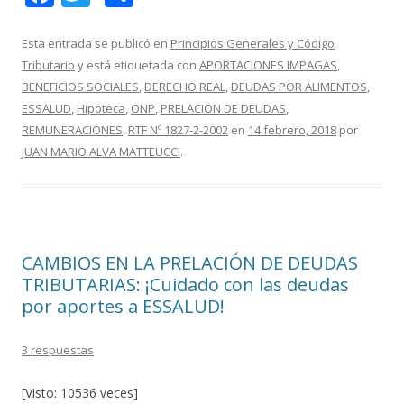
ac
w
o
e
itt
m
Esta entrada se publicó en
Principios Generales y Código
Tributario
y está etiquetada con
APORTACIONES IMPAGAS
,
b
er
p
BENEFICIOS SOCIALES
,
DERECHO REAL
,
DEUDAS POR ALIMENTOS
,
o
ar
ESSALUD
,
Hipoteca
,
ONP
,
PRELACION DE DEUDAS
,
o
ti
REMUNERACIONES
,
RTF Nº 1827-2-2002
en
14 febrero, 2018
por
JUAN MARIO ALVA MATTEUCCI
.
k
r
CAMBIOS EN LA PRELACIÓN DE DEUDAS
TRIBUTARIAS: ¡Cuidado con las deudas
por aportes a ESSALUD!
3 respuestas
[Visto: 10536 veces]