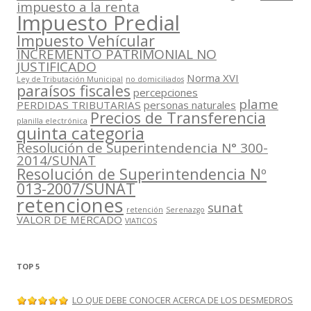
impuesto a la renta
Impuesto Predial
Impuesto Vehícular
INCREMENTO PATRIMONIAL NO
JUSTIFICADO
Norma XVI
Ley de Tributación Municipal
no domiciliados
paraísos fiscales
percepciones
plame
PERDIDAS TRIBUTARIAS
personas naturales
Precios de Transferencia
planilla electrónica
quinta categoria
Resolución de Superintendencia N° 300-
2014/SUNAT
Resolución de Superintendencia Nº
013-2007/SUNAT
retenciones
sunat
retención
Serenazgo
VALOR DE MERCADO
VIATICOS
TOP 5
LO QUE DEBE CONOCER ACERCA DE LOS DESMEDROS