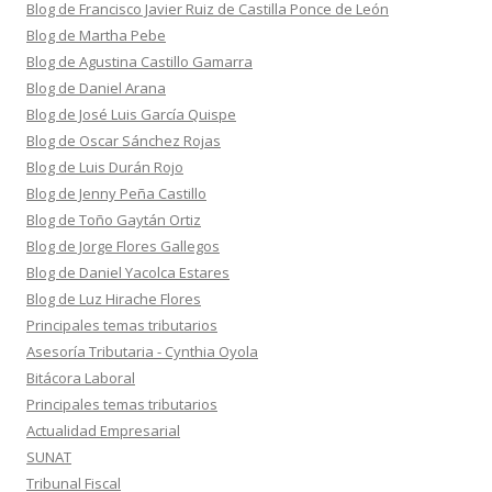
Blog de Francisco Javier Ruiz de Castilla Ponce de León
Blog de Martha Pebe
Blog de Agustina Castillo Gamarra
Blog de Daniel Arana
Blog de José Luis García Quispe
Blog de Oscar Sánchez Rojas
Blog de Luis Durán Rojo
Blog de Jenny Peña Castillo
Blog de Toño Gaytán Ortiz
Blog de Jorge Flores Gallegos
Blog de Daniel Yacolca Estares
Blog de Luz Hirache Flores
Principales temas tributarios
Asesoría Tributaria - Cynthia Oyola
Bitácora Laboral
Principales temas tributarios
Actualidad Empresarial
SUNAT
Tribunal Fiscal