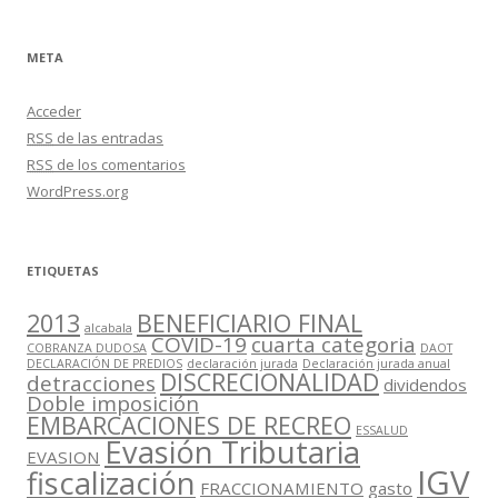
META
Acceder
RSS
de las entradas
RSS
de los comentarios
WordPress.org
ETIQUETAS
2013
BENEFICIARIO FINAL
alcabala
COVID-19
cuarta categoria
COBRANZA DUDOSA
DAOT
DECLARACIÓN DE PREDIOS
declaración jurada
Declaración jurada anual
DISCRECIONALIDAD
detracciones
dividendos
Doble imposición
EMBARCACIONES DE RECREO
ESSALUD
Evasión Tributaria
EVASION
IGV
fiscalización
FRACCIONAMIENTO
gasto