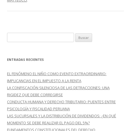
MATTEUCCI
.
k
r
B
u
s
c
ENTRADAS RECIENTES
a
r
EL FENÓMENO EL NIÑO COMO EVENTO EXTRAORDINARIO:
:
IMPLICANCIAS EN EL IMPUESTO A LA RENTA
LA CONFISCACIÓN SILENCIOSA DE LAS DETRACCIONES: UNA
RIGIDEZ QUE DEBE CORREGIRSE
CONDUCTA HUMANA Y DERECHO TRIBUTARIO: PUENTES ENTRE
PSICOLOGÍA Y FISCALIDAD PERUANA
LAS SUCURSALES Y LA DISTRIBUCIÓN DE DIVIDENDOS: ¿EN QUÉ
MOMENTO SE DEBE REALIZAR EL PAGO DEL 5%?
FUNDAMENTOS CONSTITUCIONALES DEL DERECHO