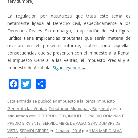
servidumbre).
La regulación por naturaleza que trata este tema es
netamente ligada al Derecho Civil, específicamente a los
Derechos Reales. Sin embargo, la aplicación de esta figura
jurídica tiene implicancias tributarias que serán materia de
revisión en el presente informe, sobre todo aquellas
consecuencias que se presentan con el Impuesto a la Renta,
el Impuesto General a las Ventas, el Impuesto Predial y el
Impuesto de Alcabala.
Sigue leyendo
→
F
T
C
ac
w
o
e
itt
m
Esta entrada se publicó en
Impuesto a la Renta
,
Impuesto
General a las Ventas
,
Tributación Municipal y Regional
y está
b
er
p
etiquetada con
ELECTRODUCTO
,
INMUEBLE
,
PREDIO DOMINANTE
,
o
ar
PREDIO SIRVIENTE
,
SERVIDUMBRE DE PASO
,
SERVIDUMBRE DE
o
ti
VISTA
,
SERVIDUMBRES
en
1 marzo, 2016
por
JUAN MARIO ALVA