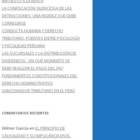
IMPUESTO A LA RENTA
LA CONFISCACIÓN SILENCIOSA DE LAS
DETRACCIONES: UNA RIGIDEZ QUE DEBE
CORREGIRSE
CONDUCTA HUMANA Y DERECHO
TRIBUTARIO: PUENTES ENTRE PSICOLOGÍA
Y FISCALIDAD PERUANA
LAS SUCURSALES Y LA DISTRIBUCIÓN DE
DIVIDENDOS: ¿EN QUÉ MOMENTO SE
DEBE REALIZAR EL PAGO DEL 5%?
FUNDAMENTOS CONSTITUCIONALES DEL
DERECHO ADMINISTRATIVO
SANCIONADOR TRIBUTARIO EN EL PERÚ
COMENTARIOS RECIENTES
Wilmer García
en
EL PRINCIPIO DE
CAUSALIDAD Y SU IMPLICANCIA EN EL