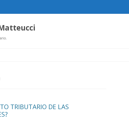
 Matteucci
ario.
Ir
al
contenido
E
TO TRIBUTARIO DE LAS
ES?