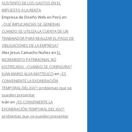
SUSTENTO DE LOS GASTOS EN EL
IMPUESTO A LA RENTA
Empresa de Diseño Web en Perú
en
¿QUÉ IMPLICANCIAS SE GENERAN
CUANDO SE UTILIZA LA CUENTA DE UN
TRABAJADOR PARA REALIZAR EL PAGO DE
OBLIGACIONES DE LA EMPRESA?
Alex Jesus Camacho Nuñez
en
EL
INCREMENTO PATRIMONIAL NO
JUSTIFICADO: ¿CUANDO SE CONFIGURA?
JUAN MARIO ALVA MATTEUCCI
en
¿ES
CONVENIENTE LA EXONERACIÓN
TEMPORAL DEL IGV?: problemas que se
pueden presentar
Iván
en
¿ES CONVENIENTE LA
EXONERACIÓN TEMPORAL DEL IGV?:
problemas que se pueden presentar