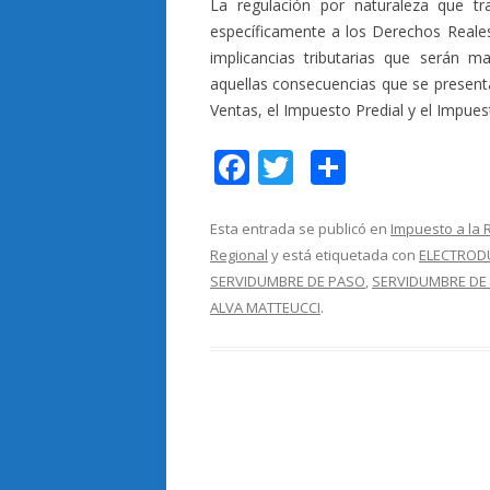
La regulación por naturaleza que tr
específicamente a los Derechos Reales.
implicancias tributarias que serán m
aquellas consecuencias que se presenta
Ventas, el Impuesto Predial y el Impues
F
T
C
ac
w
o
e
itt
m
Esta entrada se publicó en
Impuesto a la 
Regional
y está etiquetada con
ELECTROD
b
er
p
SERVIDUMBRE DE PASO
,
SERVIDUMBRE DE 
o
ar
ALVA MATTEUCCI
.
o
ti
k
r