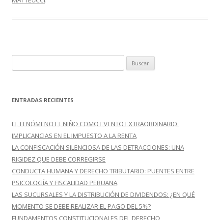
MATTEUCCI
.
k
r
B
u
s
c
ENTRADAS RECIENTES
a
r
EL FENÓMENO EL NIÑO COMO EVENTO EXTRAORDINARIO:
:
IMPLICANCIAS EN EL IMPUESTO A LA RENTA
LA CONFISCACIÓN SILENCIOSA DE LAS DETRACCIONES: UNA
RIGIDEZ QUE DEBE CORREGIRSE
CONDUCTA HUMANA Y DERECHO TRIBUTARIO: PUENTES ENTRE
PSICOLOGÍA Y FISCALIDAD PERUANA
LAS SUCURSALES Y LA DISTRIBUCIÓN DE DIVIDENDOS: ¿EN QUÉ
MOMENTO SE DEBE REALIZAR EL PAGO DEL 5%?
FUNDAMENTOS CONSTITUCIONALES DEL DERECHO