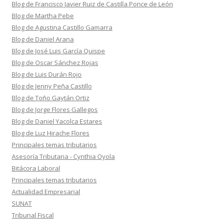
Blog de Francisco Javier Ruiz de Castilla Ponce de León
Blog de Martha Pebe
Blog de Agustina Castillo Gamarra
Blog de Daniel Arana
Blog de José Luis García Quispe
Blog de Oscar Sánchez Rojas
Blog de Luis Durán Rojo
Blog de Jenny Peña Castillo
Blog de Toño Gaytán Ortiz
Blog de Jorge Flores Gallegos
Blog de Daniel Yacolca Estares
Blog de Luz Hirache Flores
Principales temas tributarios
Asesoría Tributaria - Cynthia Oyola
Bitácora Laboral
Principales temas tributarios
Actualidad Empresarial
SUNAT
Tribunal Fiscal