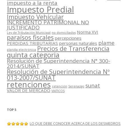
impuesto a la renta
Impuesto Predial
Impuesto Vehícular
INCREMENTO PATRIMONIAL NO
JUSTIFICADO
Norma XVI
Ley de Tributación Municipal
no domiciliados
paraísos fiscales
percepciones
plame
PERDIDAS TRIBUTARIAS
personas naturales
Precios de Transferencia
planilla electrónica
quinta categoria
Resolución de Superintendencia N° 300-
2014/SUNAT
Resolución de Superintendencia Nº
013-2007/SUNAT
retenciones
sunat
retención
Serenazgo
VALOR DE MERCADO
VIATICOS
TOP 5
LO QUE DEBE CONOCER ACERCA DE LOS DESMEDROS