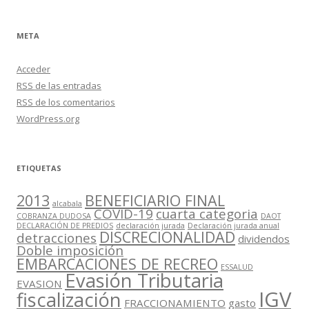
META
Acceder
RSS
de las entradas
RSS
de los comentarios
WordPress.org
ETIQUETAS
2013
BENEFICIARIO FINAL
alcabala
COVID-19
cuarta categoria
COBRANZA DUDOSA
DAOT
DECLARACIÓN DE PREDIOS
declaración jurada
Declaración jurada anual
DISCRECIONALIDAD
detracciones
dividendos
Doble imposición
EMBARCACIONES DE RECREO
ESSALUD
Evasión Tributaria
EVASION
IGV
fiscalización
FRACCIONAMIENTO
gasto