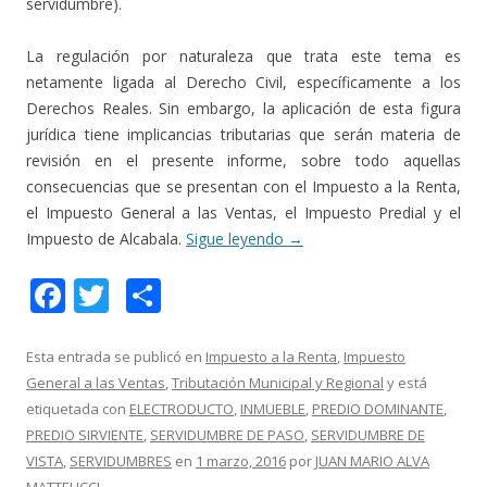
servidumbre).
La regulación por naturaleza que trata este tema es
netamente ligada al Derecho Civil, específicamente a los
Derechos Reales. Sin embargo, la aplicación de esta figura
jurídica tiene implicancias tributarias que serán materia de
revisión en el presente informe, sobre todo aquellas
consecuencias que se presentan con el Impuesto a la Renta,
el Impuesto General a las Ventas, el Impuesto Predial y el
Impuesto de Alcabala.
Sigue leyendo
→
F
T
C
ac
w
o
e
itt
m
Esta entrada se publicó en
Impuesto a la Renta
,
Impuesto
General a las Ventas
,
Tributación Municipal y Regional
y está
b
er
p
etiquetada con
ELECTRODUCTO
,
INMUEBLE
,
PREDIO DOMINANTE
,
o
ar
PREDIO SIRVIENTE
,
SERVIDUMBRE DE PASO
,
SERVIDUMBRE DE
o
ti
VISTA
,
SERVIDUMBRES
en
1 marzo, 2016
por
JUAN MARIO ALVA