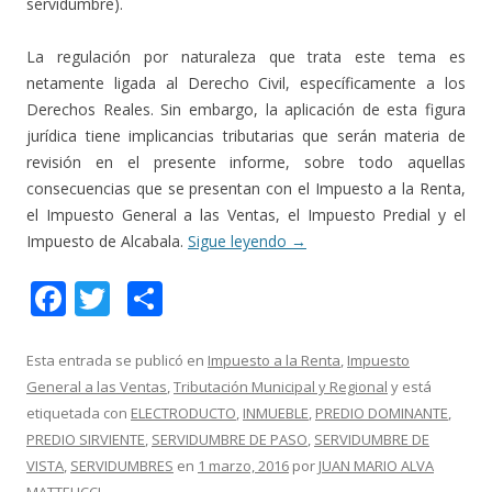
servidumbre).
La regulación por naturaleza que trata este tema es
netamente ligada al Derecho Civil, específicamente a los
Derechos Reales. Sin embargo, la aplicación de esta figura
jurídica tiene implicancias tributarias que serán materia de
revisión en el presente informe, sobre todo aquellas
consecuencias que se presentan con el Impuesto a la Renta,
el Impuesto General a las Ventas, el Impuesto Predial y el
Impuesto de Alcabala.
Sigue leyendo
→
F
T
C
ac
w
o
e
itt
m
Esta entrada se publicó en
Impuesto a la Renta
,
Impuesto
General a las Ventas
,
Tributación Municipal y Regional
y está
b
er
p
etiquetada con
ELECTRODUCTO
,
INMUEBLE
,
PREDIO DOMINANTE
,
o
ar
PREDIO SIRVIENTE
,
SERVIDUMBRE DE PASO
,
SERVIDUMBRE DE
o
ti
VISTA
,
SERVIDUMBRES
en
1 marzo, 2016
por
JUAN MARIO ALVA