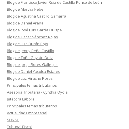
Blog de Francisco Javier Ruiz de Castilla Ponce de León
Blog de Martha Pebe
Blog de Agustina Castillo Gamarra
Blog de Daniel Arana
Blog de José Luis García Quispe
Blog de Oscar Sánchez Rojas
Blog de Luis Durán Rojo
Blog de Jenny Peña Castillo
Blog de Toño Gaytán Ortiz
Blog de Jorge Flores Gallegos
Blog de Daniel Yacolca Estares
Blog de Luz Hirache Flores
Principales temas tributarios
Asesoría Tributaria - Cynthia Oyola
Bitácora Laboral
Principales temas tributarios
Actualidad Empresarial
SUNAT
Tribunal Fiscal