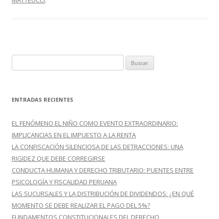
MATTEUCCI
.
k
r
B
u
s
c
ENTRADAS RECIENTES
a
r
EL FENÓMENO EL NIÑO COMO EVENTO EXTRAORDINARIO:
:
IMPLICANCIAS EN EL IMPUESTO A LA RENTA
LA CONFISCACIÓN SILENCIOSA DE LAS DETRACCIONES: UNA
RIGIDEZ QUE DEBE CORREGIRSE
CONDUCTA HUMANA Y DERECHO TRIBUTARIO: PUENTES ENTRE
PSICOLOGÍA Y FISCALIDAD PERUANA
LAS SUCURSALES Y LA DISTRIBUCIÓN DE DIVIDENDOS: ¿EN QUÉ
MOMENTO SE DEBE REALIZAR EL PAGO DEL 5%?
FUNDAMENTOS CONSTITUCIONALES DEL DERECHO