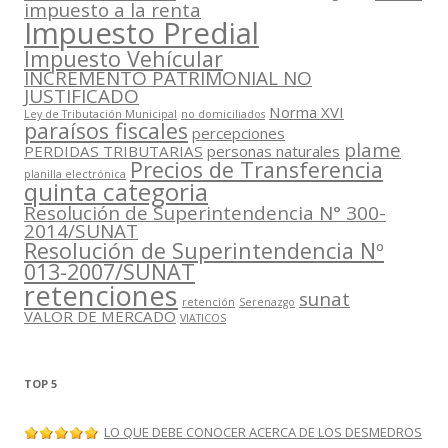
impuesto a la renta
Impuesto Predial
Impuesto Vehícular
INCREMENTO PATRIMONIAL NO
JUSTIFICADO
Norma XVI
Ley de Tributación Municipal
no domiciliados
paraísos fiscales
percepciones
plame
PERDIDAS TRIBUTARIAS
personas naturales
Precios de Transferencia
planilla electrónica
quinta categoria
Resolución de Superintendencia N° 300-
2014/SUNAT
Resolución de Superintendencia Nº
013-2007/SUNAT
retenciones
sunat
retención
Serenazgo
VALOR DE MERCADO
VIATICOS
TOP 5
LO QUE DEBE CONOCER ACERCA DE LOS DESMEDROS