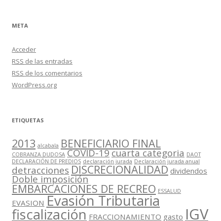
META
Acceder
RSS
de las entradas
RSS
de los comentarios
WordPress.org
ETIQUETAS
2013
BENEFICIARIO FINAL
alcabala
COVID-19
cuarta categoria
COBRANZA DUDOSA
DAOT
DECLARACIÓN DE PREDIOS
declaración jurada
Declaración jurada anual
DISCRECIONALIDAD
detracciones
dividendos
Doble imposición
EMBARCACIONES DE RECREO
ESSALUD
Evasión Tributaria
EVASION
IGV
fiscalización
FRACCIONAMIENTO
gasto