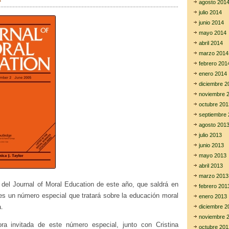
t
agosto 201
tir
o
julio 2014
B
junio 2014
l
mayo 2014
a
s
abril 2014
i
marzo 2014
s
febrero 201
o
enero 2014
b
r
diciembre 2
e
noviembre 
l
octubre 201
a
septiembre 
r
e
agosto 201
l
julio 2013
a
junio 2013
c
mayo 2013
i
ó
abril 2013
n
marzo 2013
e
 del Journal of Moral Education de este año, que saldrá en
febrero 201
n
es un número especial que tratará sobre la educación moral
enero 2013
t
r
.
diciembre 2
e
noviembre 
e
ra invitada de este número especial, junto con Cristina
octubre 201