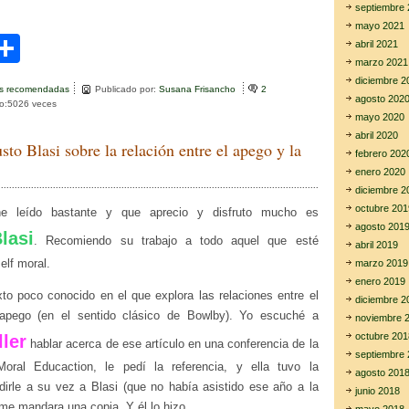
septiembre 
mayo 2021
C
abril 2021
marzo 2021
i
o
diciembre 2
as recomendadas
Publicado por:
Susana Frisancho
2
m
agosto 202
to:5026 veces
mayo 2020
r
p
abril 2020
sto Blasi sobre la relación entre el apego y la
febrero 202
ar
enero 2020
tir
diciembre 2
octubre 201
e leído bastante y que aprecio y disfruto mucho es
agosto 201
lasi
. Recomiendo su trabajo a todo aquel que esté
abril 2019
elf moral.
marzo 2019
enero 2019
xto poco conocido en el que explora las relaciones entre el
diciembre 2
 apego (en el sentido clásico de Bowlby). Yo escuché a
noviembre 
octubre 201
ler
hablar acerca de ese artículo en una conferencia de la
septiembre 
Moral Educaction, le pedí la referencia, y ella tuvo la
agosto 201
dirle a su vez a Blasi (que no había asistido ese año a la
junio 2018
me mandara una copia. Y él lo hizo.