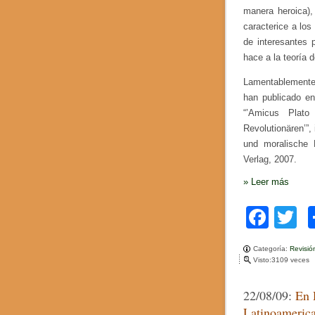
g
manera heroica),
caracterice a los
de interesantes 
hace a la teoría 
Lamentablemente e
han publicado en
“’Amicus Plato
Revolutionären’”,
und moralische 
Verlag, 2007.
»
Leer más
F
T
a
w
Categoría:
Revisió
c
tt
Visto:3109 veces
e
e
22/08/09:
En 
b
Latinoameric