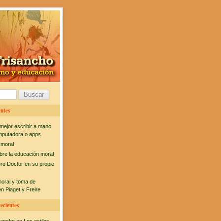
ntes
mejor escribir a mano
mputadora o apps
 moral
bre la educación moral
bro Doctor en su propio
moral y toma de
n Piaget y Freire
ecientes