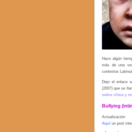
Hace algún tie
más de una vez
contextos Latino
Dejo el enlace 
(2007) que se ll
sobre clima y r
Bullying (int
Actualización:
Aquí
un post int