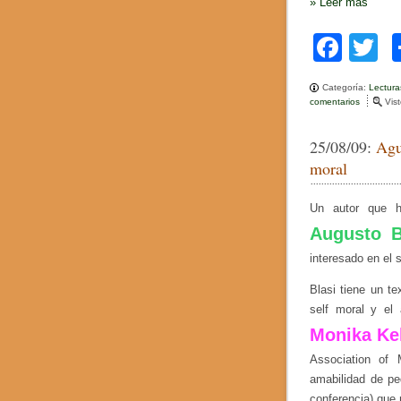
»
Leer más
F
T
a
w
Categoría:
Lectur
c
tt
comentarios
e
Vis
n
e
e
A
25/08/09:
Agu
b
b
r
moral
a
o
h
a
Un autor que h
o
m
Augusto B
M
k
a
interesado en el s
g
e
Blasi tiene un te
n
d
self moral y el
z
Monika Kel
o
y
Association of 
M
a
amabilidad de pe
r
conferencia) que 