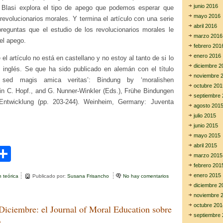
junio 2016
 Blasi explora el tipo de apego que podemos esperar que
mayo 2016
 revolucionarios morales. Y termina el artículo con una serie
abril 2016
preguntas que el estudio de los revolucionarios morales le
marzo 2016
del apego.
febrero 201
enero 2016
l artículo no está en castellano y no estoy al tanto de si lo
diciembre 2
 inglés. Se que ha sido publicado en alemán con el título
noviembre 
 sed magis amica veritas’: Bindung by ‘moralishen
octubre 201
 in C. Hopf., and G. Nunner-Winkler (Eds.), Frühe Bindungen
septiembre 
Entwicklung (pp. 203-244). Weinheim, Germany: Juventa
agosto 201
julio 2015
junio 2015
mayo 2015
abril 2015
C
marzo 2015
i
o
febrero 201
enero 2015
n teórica
Publicado por:
Susana Frisancho
No hay comentarios
e
m
n
diciembre 2
A
noviembre 
r
p
g
octubre 201
Diciembre: el Journal of Moral Education sobre
u
ar
septiembre 
s
a