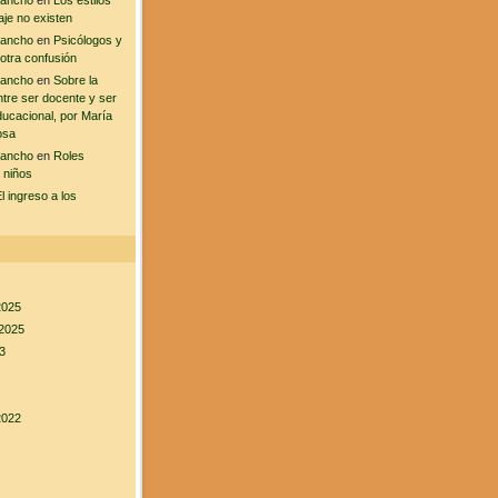
sancho
en
Los estilos
aje no existen
sancho
en
Psicólogos y
 otra confusión
sancho
en
Sobre la
ntre ser docente y ser
ducacional, por María
osa
sancho
en
Roles
 niños
l ingreso a los
2025
2025
3
2022