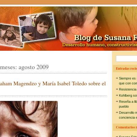
B
 meses:
agosto 2009
u
Entradas recie
s
Siempre es 
aham Magendzo y María Isabel Toledo sobre el
c
que con co
Resistencia
a
Kohlberg so
r
Reseña a li
pueblo
:
Desarrollo 
conciencia e
Comentarios r