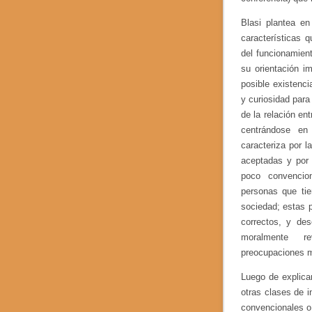
í
a
Blasi plantea en
I
s
características 
a
del funcionamien
b
su orientación i
e
l
posible existenc
T
y curiosidad para
o
l
de la relación en
e
centrándose en
d
caracteriza por 
o
s
aceptadas y por 
o
poco convencion
b
personas que tie
r
e
sociedad; estas 
e
correctos, y de
l
B
moralmente re
u
preocupaciones m
l
l
Luego de explica
y
otras clases de i
i
n
convencionales o