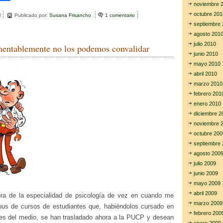
i
o
noviembre 
octubre 201
l
Publicado por:
Susana Frisancho
1 comentario
e
m
n
septiembre 
E
agosto 201
r
p
n
julio 2010
entablemente no los podemos convalidar
D
ar
junio 2010
i
c
mayo 2010
tir
i
abril 2010
e
marzo 2010
m
febrero 201
b
r
enero 2010
e
diciembre 2
:
noviembre 
e
octubre 200
l
J
septiembre 
o
agosto 200
u
julio 2009
r
junio 2009
n
a
mayo 2009
l
abril 2009
ra de la especialidad de psicología de vez en cuando me
o
marzo 2009
labus de cursos de estudiantes que, habiéndolos cursado en
f
febrero 200
M
des del medio, se han trasladado ahora a la PUCP y desean
o