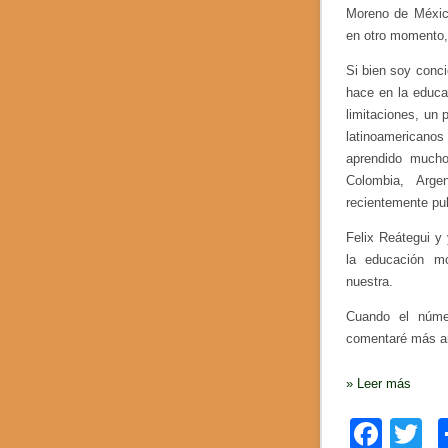
Moreno de México
en otro momento,
Si bien soy conc
hace en la educa
limitaciones, un
latinoamericano
aprendido mucho 
Colombia, Arge
recientemente pu
Felix Reátegui y
la educación mo
nuestra.
Cuando el númer
comentaré más am
»
Leer más
F
T