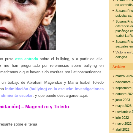
Susana Fri
de aprendiz
Susana Fri
psiquiatras:
Susana Fri
diferencia e
psicólogo e
Isabel La R
Susana Fri
sexuales en
Victoria
en
E
colegios….
mpo puse
esta entrada
sobre el bullying, y a partir de ella,
 me han preguntado por referencias sobre bullying en
Archivos
americanos o que hayan sido escritas por Latinoamericanos.
marzo 2026
a un trabajo de Abraham Magendzo y María Isabel Toledo
noviembre 
septiembre 
ama
Intimidación (bullying) en la escuela: investigaciones
octubre 202
endimiento escolar
, y que puede descargarse aquí:
junio 2023
mayo 2023
imidación) – Magendzo y Toledo
noviembre 
julio 2022
mayo 2022
eresante sobre el tema
abril 2022