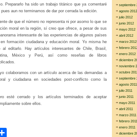
l
. Prepararlo ha sido un trabajo titánico que ya comentaré
septiembre 
a
 pues aun no terminamos de dar por cerrada la edición.
p
agosto 201
e
julio 2012
g
iente de que el número no representa ni por asomo lo que se
junio 2012
o
ción moral en la región, sí creo que ofrece, a pesar de sus
mayo 2012
y
 panorama interesante de las experiencias de algunos países
l
abril 2012
a
s en formación ciudadana y educación moral. Yo misma he
marzo 2012
m
febrero 201
al editarlo. Hay artículos interesantes de Chile, Brasil,
o
enero 2012
r
ntina, México y Perú, así como reseñas de libros
a
diciembre 2
blicados.
l
noviembre 
 yo colaboramos con un artículo acerca de las demandas a
octubre 201
septiembre 
ral y ciudadana en sociedades post-conflicto como la
agosto 2011
julio 2011
o esté cerrado y los artículos terminados de aceptar
junio 2011
mayo 2011
pliamente sobre ellos.
abril 2011
marzo 2011
febrero 201
enero 2011
C
diciembre 2