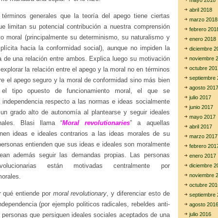
mayo 2018
abril 2018
 términos generales que la teoría del apego tiene ciertas
marzo 2018
que limitan su potencial contribución a nuestra comprensión
febrero 201
to moral (principalmente su determinismo, su naturalismo y
enero 2018
mplícita hacia la conformidad social), aunque no impiden la
diciembre 2
ia de una relación entre ambos. Explica luego su motivación
noviembre 
octubre 201
 explorar la relación entre el apego y la moral no en términos
septiembre 
tre el apego seguro y la moral de conformidad sino más bien
agosto 201
 el tipo opuesto de funcionamiento moral, el que se
julio 2017
la independencia respecto a las normas e ideas socialmente
junio 2017
un grado alto de autonomía al plantearse y seguir ideales
mayo 2017
ales. Blasi llama “
Moral revolutionaries
” a aquellas
abril 2017
nen ideas e ideales contrarios a las ideas morales de su
marzo 2017
personas entienden que sus ideas e ideales son moralmente
febrero 201
sean además seguir las demandas propias. Las personas
enero 2017
volucionarias están motivadas centralmente por
diciembre 2
noviembre 
orales.
octubre 201
r qué entiende por
moral revolutionary
, y diferenciar esto de
septiembre 
ndependencia (por ejemplo politicos radicales, rebeldes anti-
agosto 201
 personas que persiguen ideales sociales aceptados de una
julio 2016