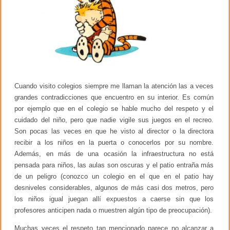
s
e
m
i
n
a
r
i
o
i
n
Cuando visito colegios siempre me llaman la atención las a veces
t
grandes contradicciones que encuentro en su interior. Es común
e
por ejemplo que en el colegio se hable mucho del respeto y el
r
d
cuidado del niño, pero que nadie vigile sus juegos en el recreo.
i
Son pocas las veces en que he visto al director o la directora
s
recibir a los niños en la puerta o conocerlos por su nombre.
c
i
Además, en más de una ocasión la infraestructura no está
p
pensada para niños, las aulas son oscuras y el patio entraña más
l
i
de un peligro (conozco un colegio en el que en el patio hay
n
desniveles considerables, algunos de más casi dos metros, pero
a
los niños igual juegan allí expuestos a caerse sin que los
r
i
profesores anticipen nada o muestren algún tipo de preocupación).
o
Muchas veces el respeto tan mencionado parece no alcanzar a