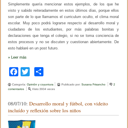
Simplemente quería mencionar estos ejemplos, de los que he
visto y sabido reiteradamente en estos últimos días, porque ellos
son parte de lo que llamamos el curriculum oculto, el clima moral
escolar. Muy poco podrá lograrse respecto al desarrollo moral y
ciudadano de los estudiantes, por más palabras bonitas y
declaraciones que tenga el colegio, si no se toma conciencia de
estos procesos y no se discuten y cuestionan abiertamente. De
esto hablaré en un post futuro.
»
Leer más
F
T
C
a
wi
o
Categoría:
Opinión y coyuntura
Publicado por:
Susana Frisancho
2
c
tt
m
comentarios
e
Visto:3934 veces
n
e
er
p
L
08/07/10:
Desarrollo moral y fútbol, con videito
a
b
ar
s
incluído y reflexión sobre los niños
c
o
tir
o
n
o
t