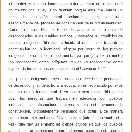
i
informativo y debería leerse para estar al tanto de lo que está
l
ocurriendo con la ley, sino también porque este me parece un
e
s
tema de educación moral fundamental, pues se trata
(
esencialmente del proceso de construcción de la propia identidad.
a
c
Como bien dice Nila, el fondo del asunto es el intento de
t
desconocerles a los pueblos andinos y costeños su condición de
u
pueblos indígenas. Nila es muy lúcida al identificar el tema de la
a
l
construcción de la identidad indigena por parte de los propios
i
indígenas como un tema fundamental, ya que (cito textualmente)
z
“no reconocerse como indígenas implica no reconocerse como
a
d
sujetos de los derechos estipulados en el Convenio 169”.
o
)
Los pueblos indigenas tienen el derecho a decidir sus prioridades
de desarrollo, y su derecho a la educación es reconocido por ellos
mismos como fundamental. Pero como bien indica Nila en su
post, las personas que trabajan en educación con pueblos
indígenas han descuidado muchas veces este proceso de
construcción, probablemente pensando que ocurriría de manera
espontánea. Sin embargo, Nila denuncia (cito textualmente otra
vez) “que hay un empeño de ciertos grupos en que los pueblos
andinos no se reconozcan como indígenas, pues de esta manera