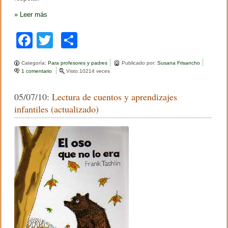
i
»
Leer más
t
o
i
F
T
C
n
c
a
wi
o
l
u
Categoría:
Para profesores y padres
Publicado por:
Susana Frisancho
c
tt
m
í
1 comentario
e
Visto:10214 veces
d
n
e
er
p
o
F
05/07/10:
Lectura de cuentos y aprendizajes
y
e
b
ar
r
l
infantiles (actualizado)
e
i
o
tir
f
z
l
d
o
e
í
x
a
k
i
d
ó
e
n
l
s
m
o
a
b
e
r
s
e
t
l
r
o
o