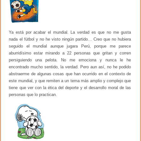
r
k
a
d
i
c
c
Ya está por acabar el mundial. La verdad es que no me gusta
i
o
nada el fútbol y no he visto ningún partido… Creo que no hubiera
n
seguido el mundial aunque jugara Perú, porque me parece
e
aburridísimo estar mirando a 22 personas que gritan y corren
s
e
persiguiendo una pelota. No me emociona y nunca le he
s
encontrado mucho sentido, la verdad. Pero aun así, no he podido
c
o
abstraerme de algunas cosas que han ocurrido en el contexto de
l
este mundial, y que remiten a un tema más amplio y complejo que
a
tiene que ver con la ética del deporte y el desarrollo moral de las
r
e
personas que lo practican.
s