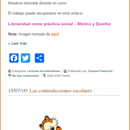
literatura revisada durante el curso.
i
z
a
El trabajo puede recuperarse en este enlace:
d
o
Literacidad como práctica social – Merino y Quichiz
)
Nota:
Imagen tomada de
aquí
»
Leer más
F
T
C
a
wi
o
Categoría:
Lecturas recomendadas
Publicado por:
Susana Frisancho
c
tt
m
No hay comentarios
e
Visto:2410 veces
n
e
er
p
T
15/07/10:
Las contradicciones escolares
r
b
ar
a
b
o
tir
a
j
o
o
d
k
e
l