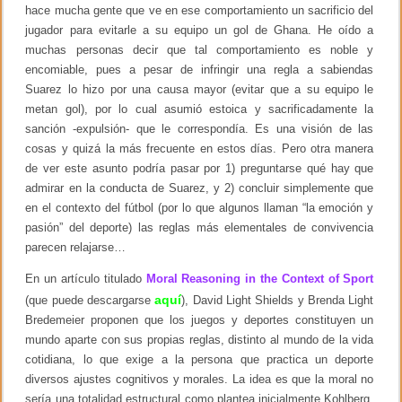
hace mucha gente que ve en ese comportamiento un sacrificio del
jugador para evitarle a su equipo un gol de Ghana. He oído a
muchas personas decir que tal comportamiento es noble y
encomiable, pues a pesar de infringir una regla a sabiendas
Suarez lo hizo por una causa mayor (evitar que a su equipo le
metan gol), por lo cual asumió estoica y sacrificadamente la
sanción -expulsión- que le correspondía. Es una visión de las
cosas y quizá la más frecuente en estos días. Pero otra manera
de ver este asunto podría pasar por 1) preguntarse qué hay que
admirar en la conducta de Suarez, y 2) concluir simplemente que
en el contexto del fútbol (por lo que algunos llaman “la emoción y
pasión” del deporte) las reglas más elementales de convivencia
parecen relajarse…
En un artículo titulado
Moral Reasoning in the Context of Sport
aquí
(que puede descargarse
), David Light Shields y Brenda Light
Bredemeier proponen que los juegos y deportes constituyen un
mundo aparte con sus propias reglas, distinto al mundo de la vida
cotidiana, lo que exige a la persona que practica un deporte
diversos ajustes cognitivos y morales. La idea es que la moral no
sería una totalidad estructural como plantea inicialmente Kohlberg,