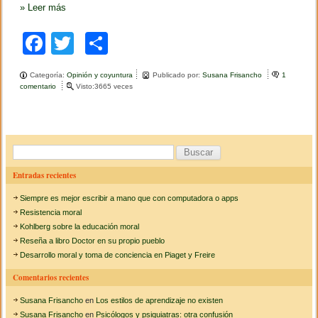
»
Leer más
F
T
C
a
wi
o
Categoría:
Opinión y coyuntura
Publicado por:
Susana Frisancho
1
c
tt
m
comentario
e
Visto:3665 veces
n
e
er
p
L
a
b
ar
c
o
o
tir
B
n
s
u
o
Entradas recientes
t
s
r
k
Siempre es mejor escribir a mano que con computadora o apps
u
c
c
Resistencia moral
c
a
Kohlberg sobre la educación moral
i
Reseña a libro Doctor en su propio pueblo
r
ó
Desarrollo moral y toma de conciencia en Piaget y Freire
n
:
d
Comentarios recientes
e
l
Susana Frisancho
en
Los estilos de aprendizaje no existen
a
i
Susana Frisancho
en
Psicólogos y psiquiatras: otra confusión