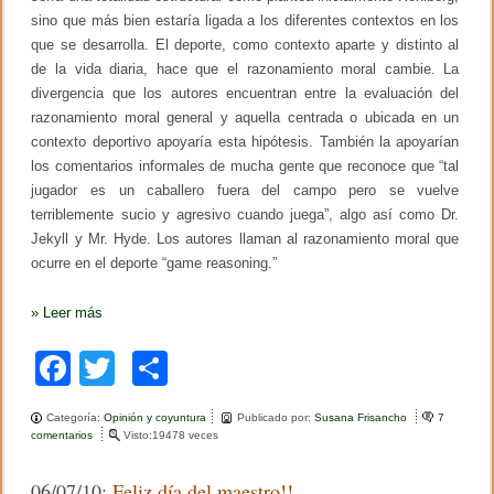
sino que más bien estaría ligada a los diferentes contextos en los
que se desarrolla. El deporte, como contexto aparte y distinto al
de la vida diaria, hace que el razonamiento moral cambie. La
divergencia que los autores encuentran entre la evaluación del
razonamiento moral general y aquella centrada o ubicada en un
contexto deportivo apoyaría esta hipótesis. También la apoyarían
los comentarios informales de mucha gente que reconoce que “tal
jugador es un caballero fuera del campo pero se vuelve
terriblemente sucio y agresivo cuando juega”, algo así como Dr.
Jekyll y Mr. Hyde. Los autores llaman al razonamiento moral que
ocurre en el deporte “game reasoning.”
»
Leer más
F
T
C
a
wi
o
Categoría:
Opinión y coyuntura
Publicado por:
Susana Frisancho
7
c
tt
m
comentarios
e
Visto:19478 veces
n
e
er
p
D
06/07/10:
Feliz día del maestro!!
e