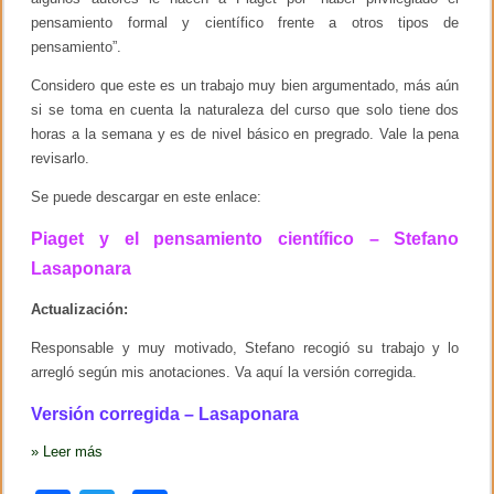
o
pensamiento formal y científico frente a otros tipos de
d
e
pensamiento”.
P
i
Considero que este es un trabajo muy bien argumentado, más aún
a
si se toma en cuenta la naturaleza del curso que solo tiene dos
g
e
horas a la semana y es de nivel básico en pregrado. Vale la pena
t
revisarlo.
2
0
Se puede descargar en este enlace:
1
0
-
Piaget y el pensamiento científico – Stefano
1
Lasaponara
Actualización:
Responsable y muy motivado, Stefano recogió su trabajo y lo
arregló según mis anotaciones. Va aquí la versión corregida.
Versión corregida – Lasaponara
»
Leer más