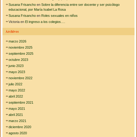
d
Susana Frisancho
en
Sobre la diferencia entre ser docente y ser psicólogo
e
educacional, por María Isabel La Rosa
n
Susana Frisancho
en
Roles sexuales en niños
t
Victoria
en
El ingreso a los colegios….
i
d
Archivos
a
d
marzo 2026
e
n
noviembre 2025
c
septiembre 2025
o
octubre 2023
m
junio 2023
u
n
mayo 2023
i
noviembre 2022
d
julio 2022
a
mayo 2022
d
e
abril 2022
s
septiembre 2021
i
mayo 2021
n
abril 2021
d
í
marzo 2021
g
diciembre 2020
e
agosto 2020
n