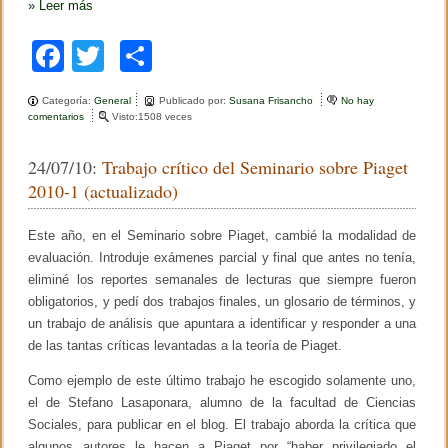
»
Leer más
F
T
C
a
wi
o
Categoría:
General
Publicado por:
Susana Frisancho
No hay
c
tt
m
comentarios
e
Visto:1508 veces
n
e
er
p
D
24/07/10:
Trabajo crítico del Seminario sobre Piaget
o
b
ar
s
2010-1 (actualizado)
g
o
tir
l
o
Este año, en el Seminario sobre Piaget, cambié la modalidad de
o
s
evaluación. Introduje exámenes parcial y final que antes no tenía,
a
k
r
eliminé los reportes semanales de lecturas que siempre fueron
i
obligatorios, y pedí dos trabajos finales, un glosario de términos, y
o
un trabajo de análisis que apuntara a identificar y responder a una
s
d
de las tantas críticas levantadas a la teoría de Piaget.
e
l
Como ejemplo de este último trabajo he escogido solamente uno,
c
el de Stefano Lasaponara, alumno de la facultad de Ciencias
u
r
Sociales, para publicar en el blog. El trabajo aborda la crítica que
s
algunos autores le hacen a Piaget por “haber privilegiado el