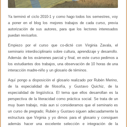
a
r
i
Ya terminó el ciclo 2010-1 y como hago todos los semestres, voy
o
s
a poner en el blog los mejores trabajos de cada curso, previa
o
autorización de sus autores, para que los lectores interesados
b
r
puedan revisarlos.
e
P
Empiezo por el curso que co-dicté con Virginia Zavala, el
i
seminario interdisciplinario sobre cultura, aprendizaje y desarrollo.
a
g
Además de los exámenes parcial y final, en este curso pedimos a
e
los estudiantes dos trabajos, una observación de 10 horas de una
t
interacción madre-niño y un glosario de téminos.
2
0
Aquí pongo a disposición el glosario realizado por Rubén Merino,
1
0
de la especialidad de filosofía, y Gustavo Quichiz, de la
-
especialidad de lingüística. El tema que ellos desarrollan es la
1
(
perspectiva de la literacidad como práctica social. Se trata de un
a
muy buen trabajo, más aun si consideramos que el seminario es
c
un curso de pregrado; Rubén y Gustavo siguen adecuadamente la
t
u
estructura que Virginia y yo dimos para el glosario y consiguen
a
además hacer una excelente selección e integración de la
l