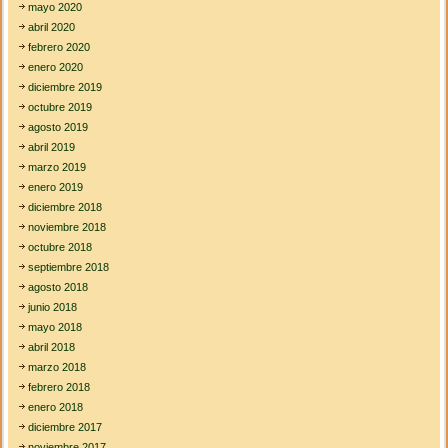
mayo 2020
a
s
abril 2020
y
febrero 2020
l
enero 2020
a
diciembre 2019
e
d
octubre 2019
u
agosto 2019
c
abril 2019
a
marzo 2019
c
i
enero 2019
ó
diciembre 2018
n
noviembre 2018
c
octubre 2018
i
u
septiembre 2018
d
agosto 2018
a
junio 2018
d
mayo 2018
a
n
abril 2018
a
marzo 2018
y
febrero 2018
m
enero 2018
o
r
diciembre 2017
a
noviembre 2017