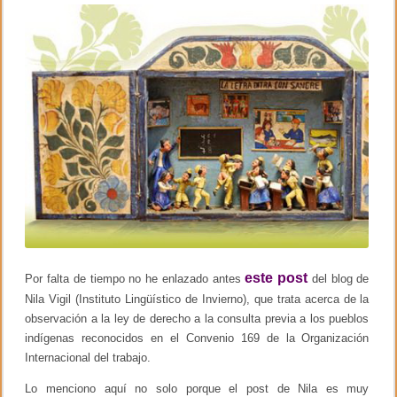
o
d
e
k
c
u
e
n
t
o
s
y
a
p
r
e
n
d
i
z
a
j
este post
Por falta de tiempo no he enlazado antes
del blog de
e
Nila Vigil (Instituto Lingüístico de Invierno), que trata acerca de la
s
i
observación a la ley de derecho a la consulta previa a los pueblos
n
indígenas reconocidos en el Convenio 169 de la Organización
f
a
Internacional del trabajo.
n
t
Lo menciono aquí no solo porque el post de Nila es muy