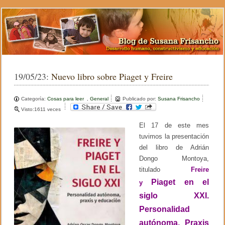
19/05/23:
Nuevo libro sobre Piaget y Freire
Categoría:
Cosas para leer
,
General
Publicado por:
Susana Frisancho
Visto:1611 veces
El 17 de este mes
tuvimos la presentación
del libro de Adrián
Dongo Montoya,
titulado
Freire
Piaget
en el
y
siglo XXI.
Personalidad
autónoma, Praxis