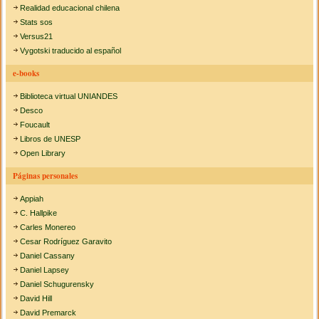
Realidad educacional chilena
Stats sos
Versus21
Vygotski traducido al español
e-books
Biblioteca virtual UNIANDES
Desco
Foucault
Libros de UNESP
Open Library
Páginas personales
Appiah
C. Hallpike
Carles Monereo
Cesar Rodríguez Garavito
Daniel Cassany
Daniel Lapsey
Daniel Schugurensky
David Hill
David Premarck