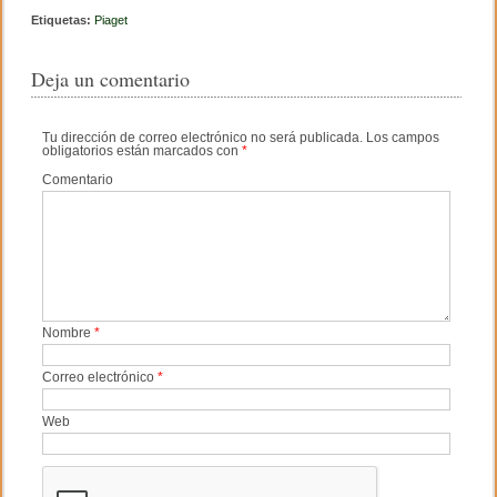
c
tt
m
Etiquetas:
Piaget
e
er
p
Deja un comentario
b
ar
o
tir
Tu dirección de correo electrónico no será publicada.
Los campos
obligatorios están marcados con
*
o
Comentario
k
Nombre
*
Correo electrónico
*
Web