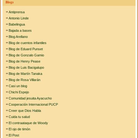
Blogs
Antiprensa
Antonio Linde
Babelingua
Bajada a bases
Blog Arellano
Blog de cuentos infantiles
Blog de Eduard Punset
Blog de Gonzalo Gamio
Blog de Henry Pease
Blog de Luis Bacigalupo
Blog de Martín Tanaka
Blog de Rosa Villarán
Casi un blog
Chichi Espejo
Comunidad jesuita Ayacucho
Cooperación Internacional PUCP
Creer que Dios Habla
Cuida tu salud
El contraataque de Woody
El ojo de timón
El Post