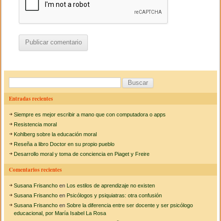
B
u
Entradas recientes
s
Siempre es mejor escribir a mano que con computadora o apps
c
Resistencia moral
a
Kohlberg sobre la educación moral
Reseña a libro Doctor en su propio pueblo
r
Desarrollo moral y toma de conciencia en Piaget y Freire
:
Comentarios recientes
Susana Frisancho
en
Los estilos de aprendizaje no existen
Susana Frisancho
en
Psicólogos y psiquiatras: otra confusión
Susana Frisancho
en
Sobre la diferencia entre ser docente y ser psicólogo
educacional, por María Isabel La Rosa