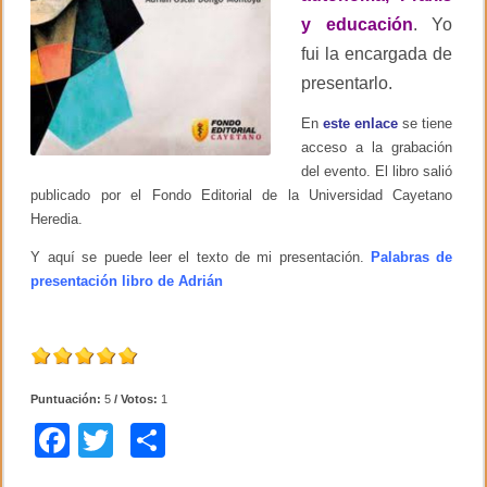
y educación
. Yo
fui la encargada de
presentarlo.
En
este enlace
se tiene
acceso a la grabación
del evento. El libro salió
publicado por el Fondo Editorial de la Universidad Cayetano
Heredia.
Y aquí se puede leer el texto de mi presentación.
Palabras de
presentación libro de Adrián
Puntuación:
5
/ Votos:
1
F
T
C
a
wi
o