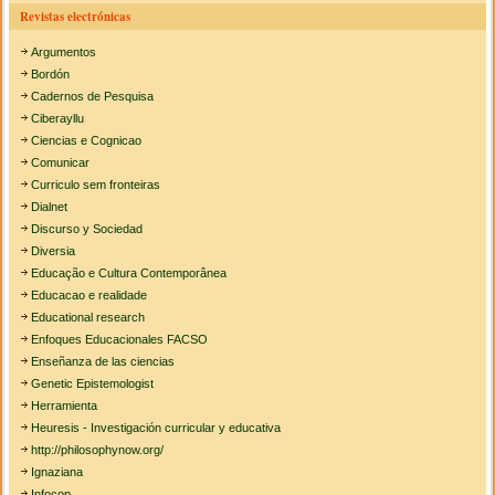
Revistas electrónicas
Argumentos
Bordón
Cadernos de Pesquisa
Ciberayllu
Ciencias e Cognicao
Comunicar
Curriculo sem fronteiras
Dialnet
Discurso y Sociedad
Diversia
Educação e Cultura Contemporânea
Educacao e realidade
Educational research
Enfoques Educacionales FACSO
Enseñanza de las ciencias
Genetic Epistemologist
Herramienta
Heuresis - Investigación curricular y educativa
http://philosophynow.org/
Ignaziana
Infocop