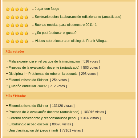
Jugar con fuego
Seminario sobre la abstracción reflexionante (actualizado)
Buenas noticias para el semestre 2011- 1
¿Se podrá educar el gusto?
Videos sobre lectura en el blog de Frank Villegas
Más votados
Mala experiencia en el parque de la imaginación
[ 516 votes ]
Pruebas de la evaluación docente (actualizado)
[ 503 votes ]
Disciplina I – Problemas de robo en la escuela
[ 293 votes ]
El conductismo de Skinner
[ 254 votes ]
¿Diseño curricular 2009?
[ 212 votes ]
Más Visitados
El conductismo de Skinner
[ 131126 vistas ]
Pruebas de la evaluación docente (actualizado)
[ 103016 vistas ]
Cerebro adolescente y responsabilidad penal
[ 93166 vistas ]
El bullying o acoso escolar
[ 89676 vistas ]
Una clasificación del juego infantil
[ 77101 vistas ]