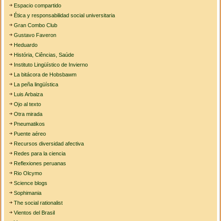
Espacio compartido
Ética y responsabilidad social universitaria
Gran Combo Club
Gustavo Faveron
Heduardo
História, Ciências, Saúde
Instituto Lingüístico de Invierno
La bitácora de Hobsbawm
La peña lingüística
Luis Arbaiza
Ojo al texto
Otra mirada
Pneumatikos
Puente aéreo
Recursos diversidad afectiva
Redes para la ciencia
Reflexiones peruanas
Rio Olcymo
Science blogs
Sophimania
The social rationalist
Vientos del Brasil