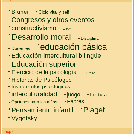
Bruner
Ciclo vital y self
Congresos y otros eventos
constructivismo
cvr
Desarrollo moral
Disciplina
educación básica
Docentes
Educación intercultural bilingüe
Educación superior
Ejercicio de la psicología
Freire
Historias de Psicólogos
Instrumentos psicológicos
interculturalidad
juego
Lectura
Padres
Opciones para los niños
Piaget
Pensamiento infantil
Vygotsky
Top 5