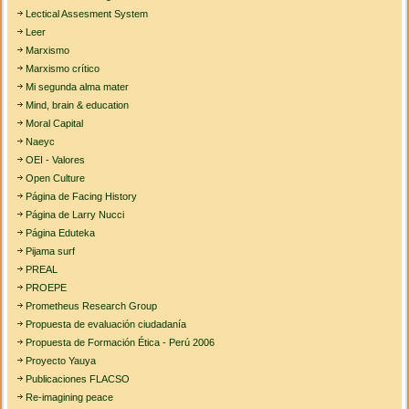
Lectical Assesment System
Leer
Marxismo
Marxismo crítico
Mi segunda alma mater
Mind, brain & education
Moral Capital
Naeyc
OEI - Valores
Open Culture
Página de Facing History
Página de Larry Nucci
Página Eduteka
Pijama surf
PREAL
PROEPE
Prometheus Research Group
Propuesta de evaluación ciudadanía
Propuesta de Formación Ética - Perú 2006
Proyecto Yauya
Publicaciones FLACSO
Re-imagining peace