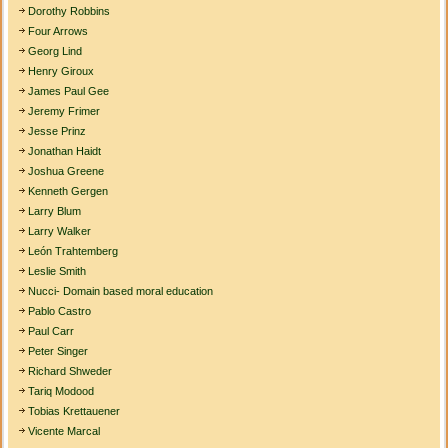
Dorothy Robbins
Four Arrows
Georg Lind
Henry Giroux
James Paul Gee
Jeremy Frimer
Jesse Prinz
Jonathan Haidt
Joshua Greene
Kenneth Gergen
Larry Blum
Larry Walker
León Trahtemberg
Leslie Smith
Nucci- Domain based moral education
Pablo Castro
Paul Carr
Peter Singer
Richard Shweder
Tariq Modood
Tobias Krettauener
Vicente Marcal