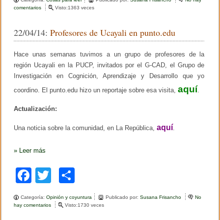
c
tt
m
.
comentarios
e
Visto:1363 veces
P
n
e
er
p
a
P
22/04/14:
Profesores de Ucayali en punto.edu
b
a
b
ar
l
t
o
e
o
tir
Hace unas semanas tuvimos a un grupo de profesores de la
C
r
a
n
región Ucayali en la PUCP, invitados por el G-CAD, el Grupo de
o
s
i
Investigación en Cognición, Aprendizaje y Desarrollo que yo
t
d
k
r
a
aquí
coordino. El punto.edu hizo un reportaje sobre esa visita,
.
o
d
p
y
Actualización:
a
e
r
d
a
u
aquí
Una noticia sobre la comunidad, en La República,
.
l
c
a
a
s
c
»
Leer más
s
i
i
ó
F
T
C
g
n
u
m
a
wi
o
i
o
e
r
Categoría:
Opinión y coyuntura
Publicado por:
Susana Frisancho
No
c
tt
m
n
a
hay comentarios
e
Visto:1730 veces
t
l
n
e