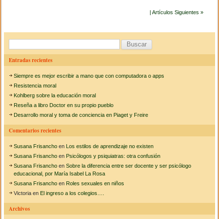
e
er
p
R
e
| Artículos Siguientes »
b
ar
v
i
o
tir
v
B
i
o
ó
u
P
Entradas recientes
k
o
s
s
Siempre es mejor escribir a mano que con computadora o apps
c
t
Resistencia moral
c
a
Kohlberg sobre la educación moral
o
Reseña a libro Doctor en su propio pueblo
n
r
v
Desarrollo moral y toma de conciencia en Piaget y Freire
e
:
n
Comentarios recientes
c
i
Susana Frisancho
en
Los estilos de aprendizaje no existen
o
Susana Frisancho
en
Psicólogos y psiquiatras: otra confusión
n
Susana Frisancho
en
Sobre la diferencia entre ser docente y ser psicólogo
a
educacional, por María Isabel La Rosa
l
Susana Frisancho
en
Roles sexuales en niños
e
s
Victoria
en
El ingreso a los colegios….
Archivos