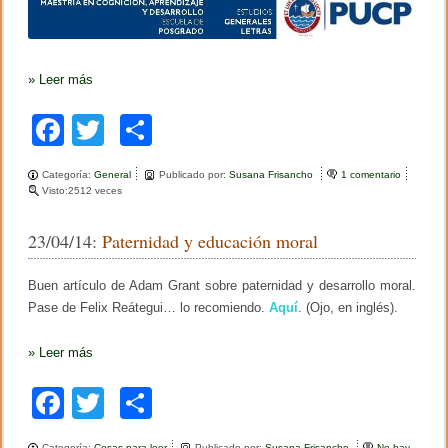
»
Leer más
F
T
C
a
wi
o
Categoría:
General
Publicado por:
Susana Frisancho
1 comentario
e
c
tt
m
Visto:2512 veces
n
A
e
er
p
c
23/04/14:
Paternidad y educación moral
t
b
ar
i
v
o
tir
Buen artículo de Adam Grant sobre paternidad y desarrollo moral.
i
d
Pase de Felix Reátegui… lo recomiendo.
Aquí
. (Ojo, en inglés).
o
a
d
k
»
Leer más
e
s
d
F
T
C
e
l
a
wi
o
D
r
Categoría:
Cosas para leer
Publicado por:
Susana Frisancho
No hay