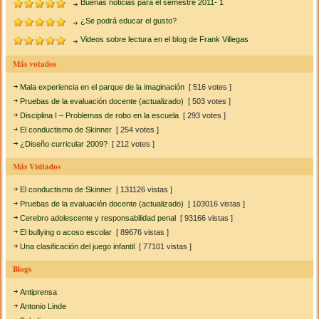
Buenas noticias para el semestre 2011- 1
¿Se podrá educar el gusto?
Videos sobre lectura en el blog de Frank Villegas
Más votados
Mala experiencia en el parque de la imaginación
[ 516 votes ]
Pruebas de la evaluación docente (actualizado)
[ 503 votes ]
Disciplina I – Problemas de robo en la escuela
[ 293 votes ]
El conductismo de Skinner
[ 254 votes ]
¿Diseño curricular 2009?
[ 212 votes ]
Más Visitados
El conductismo de Skinner
[ 131126 vistas ]
Pruebas de la evaluación docente (actualizado)
[ 103016 vistas ]
Cerebro adolescente y responsabilidad penal
[ 93166 vistas ]
El bullying o acoso escolar
[ 89676 vistas ]
Una clasificación del juego infantil
[ 77101 vistas ]
Blogs
Antiprensa
Antonio Linde