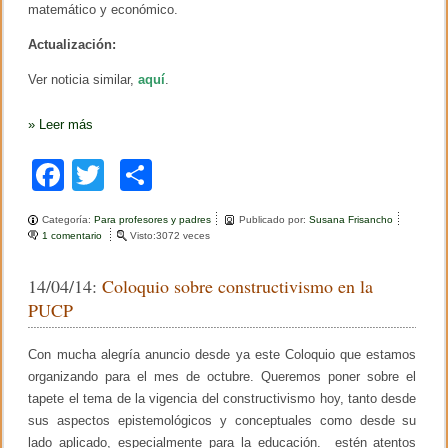
matemático y económico.
Actualización:
Ver noticia similar,
aquí
.
»
Leer más
F
T
C
a
wi
o
Categoría:
Para profesores y padres
Publicado por:
Susana Frisancho
c
tt
m
1 comentario
e
Visto:3072 veces
n
e
er
p
E
14/04/14:
Coloquio sobre constructivismo en la
l
b
ar
i
PUCP
n
o
tir
t
e
Con mucha alegría anuncio desde ya este Coloquio que estamos
o
r
organizando para el mes de octubre. Queremos poner sobre el
c
k
a
tapete el tema de la vigencia del constructivismo hoy, tanto desde
m
sus aspectos epistemológicos y conceptuales como desde su
b
lado aplicado, especialmente para la educación. estén atentos
i