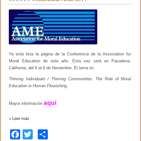
b
ar
e
m
o
tir
p
r
o
e
n
k
d
e
d
o
Ya está lista
r
la página de la Conferencia de la Association for
y
Moral Education de este año. Esta vez será en Pasadena,
l
California, del 6 al 8 de Noviembre. El tema es:
a
m
Th
riving Individuals / Thriving Communities: The Role of Moral
o
r
Education in Human Flourishing
.
a
l
–
aquí
Mayor información
.
G
o
n
»
Leer más
z
a
l
F
T
C
o
P