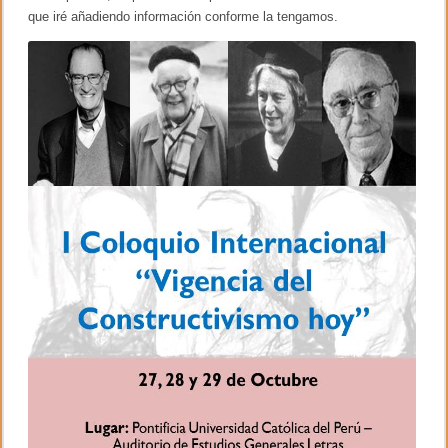
o
que iré añadiendo información conforme la tengamos.
d
e
f
i
g
u
r
i
t
a
s