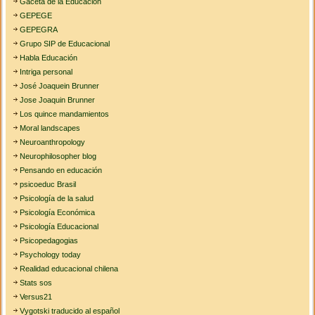
Gaceta de la Educación
GEPEGE
GEPEGRA
Grupo SIP de Educacional
Habla Educación
Intriga personal
José Joaquein Brunner
Jose Joaquin Brunner
Los quince mandamientos
Moral landscapes
Neuroanthropology
Neurophilosopher blog
Pensando en educación
psicoeduc Brasil
Psicología de la salud
Psicología Económica
Psicología Educacional
Psicopedagogias
Psychology today
Realidad educacional chilena
Stats sos
Versus21
Vygotski traducido al español