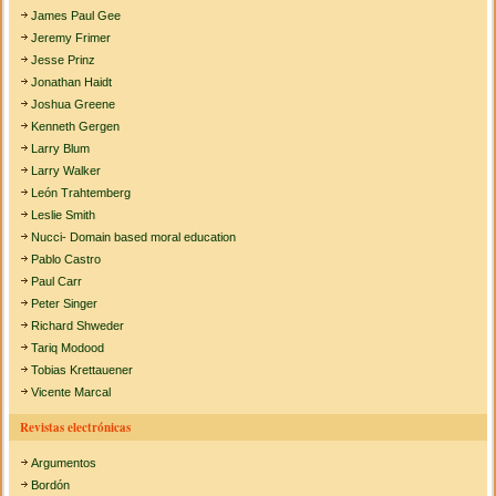
James Paul Gee
Jeremy Frimer
Jesse Prinz
Jonathan Haidt
Joshua Greene
Kenneth Gergen
Larry Blum
Larry Walker
León Trahtemberg
Leslie Smith
Nucci- Domain based moral education
Pablo Castro
Paul Carr
Peter Singer
Richard Shweder
Tariq Modood
Tobias Krettauener
Vicente Marcal
Revistas electrónicas
Argumentos
Bordón