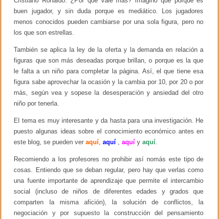
Cristiano Ronaldo. ¿Por qué vale más? Imagino que porque es
d
u
buen jugador, y sin duda porque es mediático. Los jugadores
menos conocidos pueden cambiarse por una sola figura, pero no
los que son estrellas.
También se aplica la ley de la oferta y la demanda en relación a
figuras que son más deseadas porque brillan, o porque es la que
le falta a un niño para completar la página. Así, el que tiene esa
figura sabe aprovechar la ocasión y la cambia por 10, por 20 o por
más, según vea y sopese la desesperación y ansiedad del otro
niño por tenerla.
El tema es muy interesante y da hasta para una investigación. He
puesto algunas ideas sobre el conocimiento económico antes en
este blog, se pueden ver
aquí
,
aquí
,
aquí
y
aquí
.
Recomiendo a los profesores no prohibir así nomás este tipo de
cosas. Entiendo que se deban regular, pero hay que verlas como
una fuente importante de aprendizaje que permite el intercambio
social (incluso de niños de diferentes edades y grados que
comparten la misma afición), la solución de conflictos, la
negociación y por supuesto la construcción del pensamiento