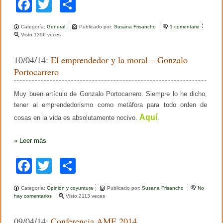
F
T
C
a
wi
o
Categoría:
General
Publicado por:
Susana Frisancho
1 comentario
e
c
tt
m
Visto:1396 veces
n
V
e
er
p
i
10/04/14:
El emprendedor y la moral – Gonzalo
d
b
ar
e
Portocarrero
o
o
tir
c
o
Muy buen artículo de Gonzalo Portocarrero. Siempre lo he dicho,
o
n
tener al emprendedorismo como metáfora para todo orden de
m
k
e
Aquí
cosas en la vida es absolutamente nocivo.
.
s
a
s
»
Leer más
o
b
F
T
C
r
e
a
wi
o
E
I
Categoría:
Opinión y coyuntura
Publicado por:
Susana Frisancho
No
c
tt
m
B
hay comentarios
e
Visto:2113 veces
n
e
er
p
E
09/04/14:
Conferencia AME 2014
l