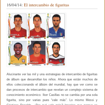
e
er
p
P
16/04/14:
El intercambio de figuritas
s
r
b
ar
d
o
o
f
o
tir
s
e
s
s
o
e
o
m
r
k
a
e
n
s
a
d
s
e
U
c
a
y
a
l
i
e
Alucinante ver las mil y una estrategias de intercambio de figuritas
n
de álbum que desarrollan los niños. Ahora que están muchos de
p
u
ellos coleccionando el álbúm del mundial, hay que ver como se
n
dan procesos de intercambio que revelan un complejo sistema de
t
o
conocimiento económico. Iker Casillas no se cambia por una sola
.
figurita, sino por varias pues “vale más”. Lo mismo Messi y
e