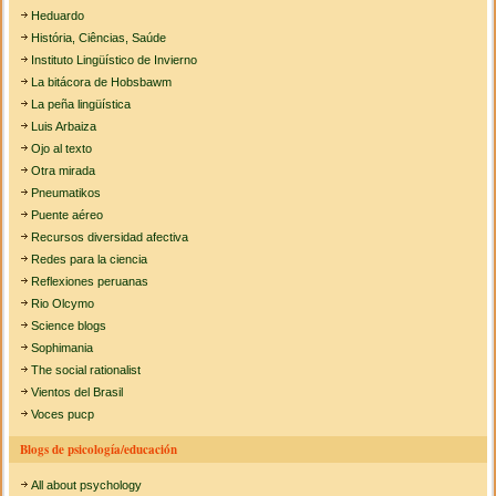
Heduardo
História, Ciências, Saúde
Instituto Lingüístico de Invierno
La bitácora de Hobsbawm
La peña lingüística
Luis Arbaiza
Ojo al texto
Otra mirada
Pneumatikos
Puente aéreo
Recursos diversidad afectiva
Redes para la ciencia
Reflexiones peruanas
Rio Olcymo
Science blogs
Sophimania
The social rationalist
Vientos del Brasil
Voces pucp
Blogs de psicología/educación
All about psychology