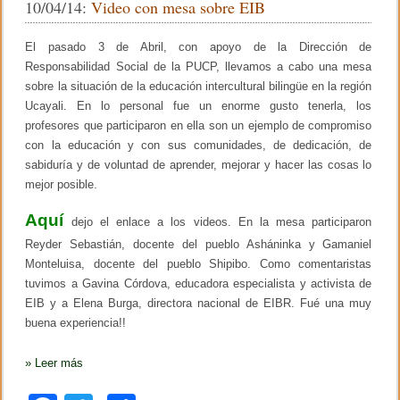
10/04/14:
Video con mesa sobre EIB
e
P
b
ar
n
t
o
tir
El pasado 3 de Abril, con apoyo de la Dirección de
i
r
Responsabilidad Social de la PUCP, llevamos a cabo una mesa
o
a
sobre la situación de la educación intercultural bilingüe en la región
s
k
Ucayali. En lo personal fue un enorme gusto tenerla, los
y
m
profesores que participaron en ella son un ejemplo de compromiso
o
con la educación y con sus comunidades, de dedicación, de
r
a
sabiduría y de voluntad de aprender, mejorar y hacer las cosas lo
l
mejor posible.
Aquí
dejo el enlace a los videos. En la mesa participaron
Reyder Sebastián, docente del pueblo Asháninka y Gamaniel
Monteluisa, docente del pueblo Shipibo. Como comentaristas
tuvimos a Gavina Córdova, educadora especialista y activista de
EIB y a Elena Burga, directora nacional de EIBR. Fué una muy
buena experiencia!!
»
Leer más