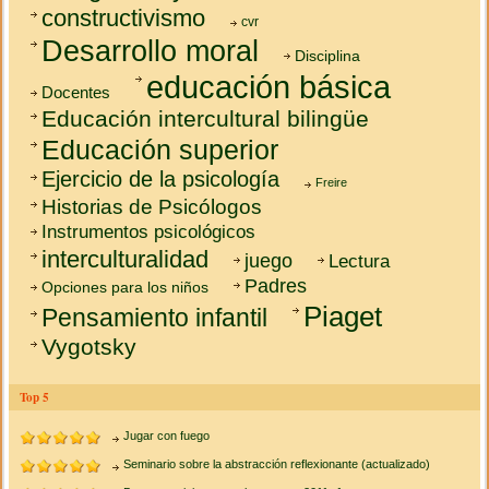
constructivismo
cvr
Desarrollo moral
Disciplina
educación básica
Docentes
Educación intercultural bilingüe
Educación superior
Ejercicio de la psicología
Freire
Historias de Psicólogos
Instrumentos psicológicos
interculturalidad
juego
Lectura
Padres
Opciones para los niños
Piaget
Pensamiento infantil
Vygotsky
Top 5
Jugar con fuego
Seminario sobre la abstracción reflexionante (actualizado)