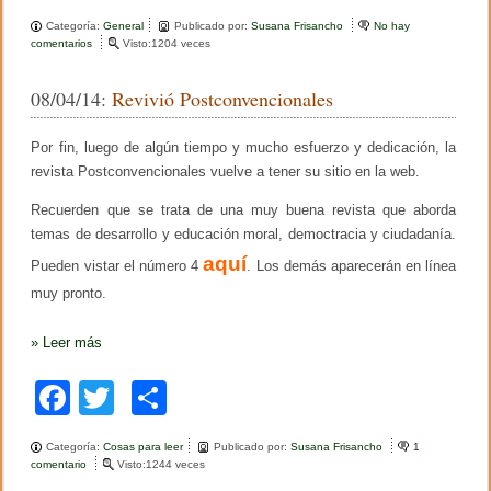
a
wi
o
o
Categoría:
General
Publicado por:
Susana Frisancho
No hay
r
c
tt
m
comentarios
e
Visto:1204 veces
t
n
o
e
er
p
C
c
08/04/14:
Revivió Postconvencionales
o
a
b
ar
n
r
f
r
o
tir
Por fin, luego de algún tiempo y mucho esfuerzo y dedicación, la
e
e
r
r
revista Postconvencionales vuelve a tener su sitio en la web.
o
e
o
n
Recuerden que se trata de una muy buena revista que aborda
k
c
temas de desarrollo y educación moral, democtracia y ciudadanía.
i
a
aquí
Pueden vistar el número 4
. Los demás aparecerán en línea
A
M
muy pronto.
E
2
»
Leer más
0
1
4
F
T
C
a
wi
o
Categoría:
Cosas para leer
Publicado por:
Susana Frisancho
1
c
tt
m
comentario
e
Visto:1244 veces
n