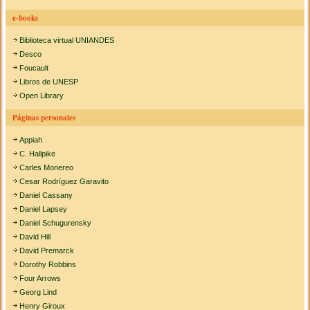
e-books
Biblioteca virtual UNIANDES
Desco
Foucault
Libros de UNESP
Open Library
Páginas personales
Appiah
C. Hallpike
Carles Monereo
Cesar Rodríguez Garavito
Daniel Cassany
Daniel Lapsey
Daniel Schugurensky
David Hill
David Premarck
Dorothy Robbins
Four Arrows
Georg Lind
Henry Giroux