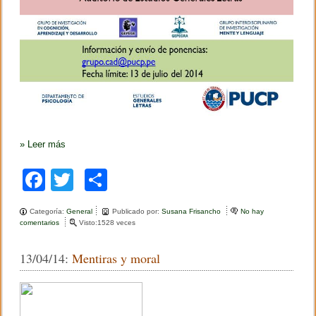
»
Leer más
F
T
C
a
wi
o
Categoría:
General
Publicado por:
Susana Frisancho
No hay
c
tt
m
comentarios
e
Visto:1528 veces
n
e
er
p
C
13/04/14:
Mentiras y moral
o
b
ar
l
o
o
tir
q
u
o
i