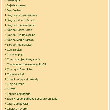
Babelingua
Bajada a bases
Blog Arellano
Blog de cuentos infantiles
Blog de Eduard Punset
Blog de Gonzalo Gamio
Blog de Henry Pease
Blog de Luis Bacigalupo
Blog de Martín Tanaka
Blog de Rosa Villarán
Casi un blog
Chichi Espejo
Comunidad jesuita Ayacucho
Cooperación Internacional PUCP
Creer que Dios Habla
Cuida tu salud
El contraataque de Woody
El ojo de timón
El Post
Espacio compartido
Ética y responsabilidad social universitaria
Gran Combo Club
Gustavo Faveron