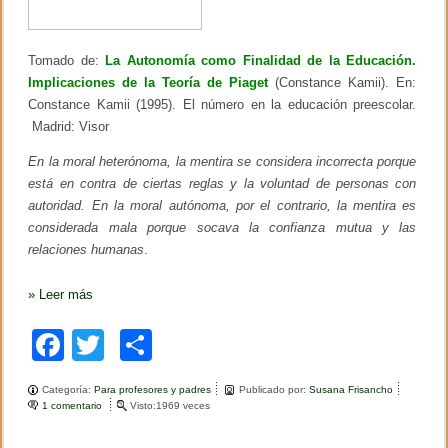
o
k
s
o
Tomado de:
La Autonomía como Finalidad de la Educación.
b
r
Implicaciones de la Teoría de Piaget
(Constance Kamii). En:
e
Constance Kamii (1995). El número en la educación preescolar.
c
o
Madrid: Visor
n
s
En la moral heter
ónoma, la mentira se considera incorrecta porque
t
está en contra de ciertas reglas y la voluntad de personas con
r
autoridad. En la moral autónoma, por el contrario, la mentira es
u
c
considerada mala porque socava la confianza mutua y las
t
relaciones humanas
.
i
v
i
»
Leer más
s
m
o
F
T
C
e
n
a
wi
o
l
Categoría:
Para profesores y padres
Publicado por:
Susana Frisancho
a
c
tt
m
1 comentario
e
Visto:1969 veces
P
n
U
e
er
p
M
C