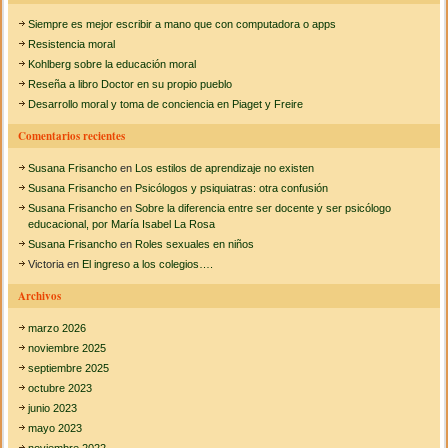
k
t
s
o
Siempre es mejor escribir a mano que con computadora o apps
c
d
Resistencia moral
e
a
Kohlberg sobre la educación moral
l
Reseña a libro Doctor en su propio pueblo
a
r
h
Desarrollo moral y toma de conciencia en Piaget y Freire
o
:
m
Comentarios recientes
o
s
Susana Frisancho
en
Los estilos de aprendizaje no existen
e
Susana Frisancho
en
Psicólogos y psiquiatras: otra confusión
x
Susana Frisancho
en
Sobre la diferencia entre ser docente y ser psicólogo
u
educacional, por María Isabel La Rosa
a
Susana Frisancho
en
Roles sexuales en niños
l
i
Victoria
en
El ingreso a los colegios….
d
a
Archivos
d
e
marzo 2026
n
noviembre 2025
l
septiembre 2025
a
octubre 2023
e
s
junio 2023
c
mayo 2023
u
noviembre 2022