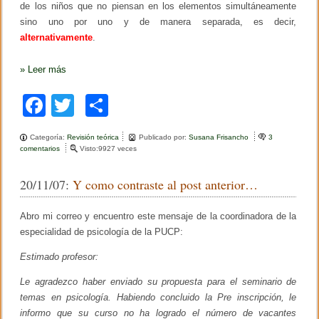
de los niños que no piensan en los elementos simultáneamente
sino uno por uno y de manera separada, es decir,
alternativamente
.
»
Leer más
F
T
C
a
wi
o
Categoría:
Revisión teórica
Publicado por:
Susana Frisancho
3
c
tt
m
comentarios
e
Visto:9927 veces
n
e
er
p
E
20/11/07:
Y como contraste al post anterior…
s
b
ar
t
á
o
tir
Abro mi correo y encuentro este mensaje de la coordinadora de la
m
u
especialidad de psicología de la PUCP:
o
e
r
Estimado profesor:
k
t
o
Le agradezco haber enviado su propuesta para el seminario de
p
temas en psicología. Habiendo concluido la Pre inscripción, le
e
r
informo que su curso no ha logrado el número de vacantes