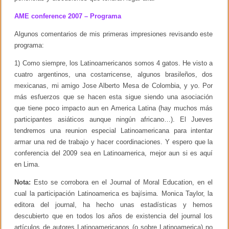
0
o
0
r
AME conference 2007 – Programa
7
a
l
Algunos comentarios de mis primeras impresiones revisando este
programa:
1) Como siempre, los Latinoamericanos somos 4 gatos. He visto a
cuatro argentinos, una costarricense, algunos brasileños, dos
mexicanas, mi amigo Jose Alberto Mesa de Colombia, y yo. Por
más esfuerzos que se hacen esta sigue siendo una asociación
que tiene poco impacto aun en America Latina (hay muchos más
participantes asiáticos aunque ningún africano…). El Jueves
tendremos una reunion especial Latinoamericana para intentar
armar una red de trabajo y hacer coordinaciones. Y espero que la
conferencia del 2009 sea en Latinoamerica, mejor aun si es aquí
en Lima.
Nota:
Esto se corrobora en el Journal of Moral Education, en el
cual la participación Latinoamerica es bajísima. Monica Taylor, la
editora del journal, ha hecho unas estadísticas y hemos
descubierto que en todos los años de existencia del journal los
artículos de autores Latinoamericanos (o sobre Latinoamerica) no