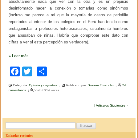
absolutamente nada que ver con la otra y es un prejuicio
desinformado hacer la conexión o tomarlas como sinónimos
(incluso me parece a mi que la mayoría de casos de pedofilia
reportados al interior de los colegios en el Perú han tenido como
protagonistas a profesores heterosexuales, usualmente hombres
que abusaban de niñas. Habría que comprobar este dato con
cifras a ver si esta percepción es verdadera).
»
Leer más
F
T
C
a
wi
o
Categoría:
Opinión y coyuntura
Publicado por:
Susana Frisancho
24
c
tt
m
comentarios
e
Visto:8914 veces
n
e
er
p
A
p
| Artículos Siguientes »
b
ar
r
o
o
tir
p
B
ó
o
s
u
i
Entradas recientes