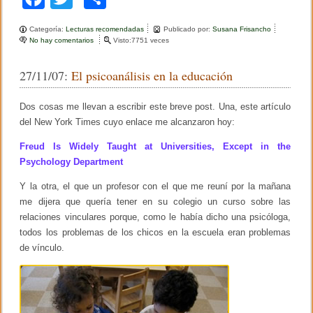
a
wi
o
Categoría:
Lecturas recomendadas
Publicado por:
Susana Frisancho
c
tt
m
No hay comentarios
e
Visto:7751 veces
n
e
er
p
I
27/11/07:
El psicoanálisis en la educación
n
b
ar
c
o
o
tir
Dos cosas me llevan a escribir este breve post. Una, este artículo
n
s
del New York Times cuyo enlace me alcanzaron hoy:
o
c
i
Freud Is Widely Taught at Universities, Except in the
k
e
Psychology Department
n
t
Y la otra, el que un profesor con el que me reuní por la mañana
e
c
me dijera que quería tener en su colegio un curso sobre las
o
relaciones vinculares porque, como le había dicho una psicóloga,
g
n
todos los problemas de los chicos en la escuela eran problemas
i
de vínculo.
t
i
v
o
e
i