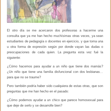
n
o
f
m
o
r
a
l
El otro día se me acercaron dos profesoras a hacerme una
i
consulta que ya me han hecho muchísimas otras veces, ya sean
t
y
estudiantes de pedagogía o docentes en ejercicio, y que toma una
u otra forma de expresión según por donde vayan las dudas o
preocupaciones de cada quien. La pregunta esta vez fué la
siguiente:
¿Cómo hacemos para ayudar a un niño que tiene dos mamás?
¿Un niño que tiene una familia disfuncional con dos lesbianas…
para que no se traume?
Pero también podría haber sido cualquiera de estas otras, que son
preguntas que me han hecho en el pasado:
¿Cómo podemos ayudar a un chico que parece homosexual para
que deje de serlo y se desarrolle bien?