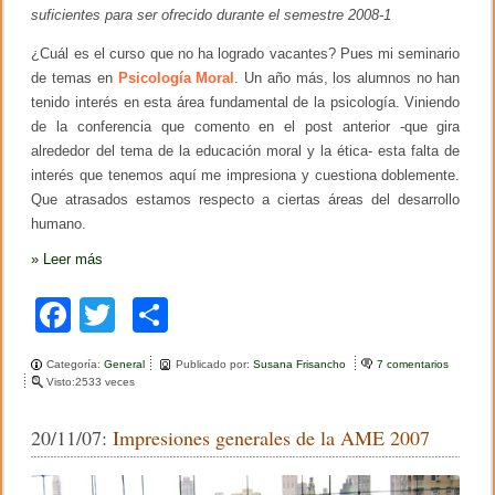
o
suficientes para ser ofrecido durante el semestre 2008-1
e
s
¿Cuál es el curso que no ha logrado vacantes? Pues mi seminario
t
á
de temas en
Psicología Moral
. Un año más, los alumnos no han
v
tenido interés en esta área fundamental de la psicología. Viniendo
i
de la conferencia que comento en el post anterior -que gira
v
o
alrededor del tema de la educación moral y la ética- esta falta de
interés que tenemos aquí me impresiona y cuestiona doblemente.
Que atrasados estamos respecto a ciertas áreas del desarrollo
humano.
»
Leer más
F
T
C
a
wi
o
Categoría:
General
Publicado por:
Susana Frisancho
7 comentarios
e
c
tt
m
Visto:2533 veces
n
Y
e
er
p
c
20/11/07:
Impresiones generales de la AME 2007
o
b
ar
m
o
o
tir
c