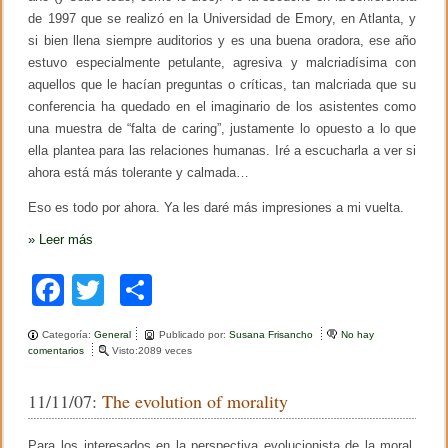
de 1997 que se realizó en la Universidad de Emory, en Atlanta, y
si bien llena siempre auditorios y es una buena oradora, ese año
estuvo especialmente petulante, agresiva y malcriadísima con
aquellos que le hacían preguntas o críticas, tan malcriada que su
conferencia ha quedado en el imaginario de los asistentes como
una muestra de “falta de caring”, justamente lo opuesto a lo que
ella plantea para las relaciones humanas. Iré a escucharla a ver si
ahora está más tolerante y calmada…
Eso es todo por ahora. Ya les daré más impresiones a mi vuelta.
»
Leer más
F
T
C
a
wi
o
Categoría:
General
Publicado por:
Susana Frisancho
No hay
c
tt
m
comentarios
e
Visto:2089 veces
n
e
er
p
A
11/11/07:
The evolution of morality
M
b
ar
E
C
Para los interesados en la perspectiva evolucionista de la moral,
o