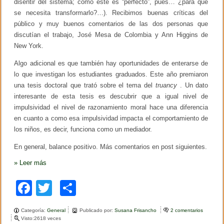
disentir del sistema; como este es “perfecto”, pues… ¿para que
se necesita transformarlo?…). Recibimos buenas críticas del
público y muy buenos comentarios de las dos personas que
discutían el trabajo, José Mesa de Colombia y Ann Higgins de
New York.
Algo adicional es que también hay oportunidades de enterarse de
lo que investigan los estudiantes graduados. Este año premiaron
una tesis doctoral que trató sobre el tema del
truancy
. Un dato
interesante de esta tesis es descubrir que a igual nivel de
impulsividad el nivel de razonamiento moral hace una diferencia
en cuanto a como esa impulsividad impacta el comportamiento de
los niños, es decir, funciona como un mediador.
En general, balance positivo. Más comentarios en post siguientes.
»
Leer más
F
T
C
a
wi
o
Categoría:
General
Publicado por:
Susana Frisancho
2 comentarios
e
c
tt
m
Visto:2618 veces
n