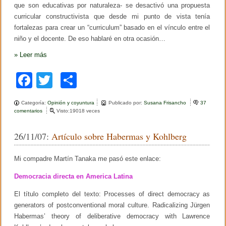
que son educativas por naturaleza- se desactivó una propuesta
curricular constructivista que desde mi punto de vista tenía
fortalezas para crear un “curriculum” basado en el vínculo entre el
niño y el docente. De eso hablaré en otra ocasión…
»
Leer más
F
T
C
a
wi
o
Categoría:
Opinión y coyuntura
Publicado por:
Susana Frisancho
37
c
tt
m
comentarios
e
Visto:19018 veces
n
e
er
p
E
26/11/07:
Artículo sobre Habermas y Kohlberg
l
b
ar
p
s
o
tir
Mi compadre Martín Tanaka me pasó este enlace:
i
c
o
Democracia directa en America Latina
o
a
k
n
El título completo del texto: Processes of direct democracy as
á
generators of postconventional moral culture. Radicalizing Jürgen
l
Habermas’ theory of deliberative democracy with Lawrence
i
s