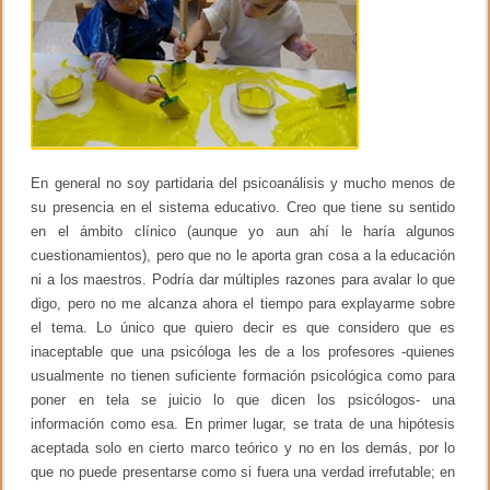
n
c
o
n
s
c
i
e
n
t
En general no soy partidaria del psicoanálisis y mucho menos de
e
a
su presencia en el sistema educativo. Creo que tiene su sentido
f
en el ámbito clínico (aunque yo aun ahí le haría algunos
e
cuestionamientos), pero que no le aporta gran cosa a la educación
c
t
ni a los maestros. Podría dar múltiples razones para avalar lo que
i
digo, pero no me alcanza ahora el tiempo para explayarme sobre
v
el tema. Lo único que quiero decir es que considero que es
o
inaceptable que una psicóloga les de a los profesores -quienes
usualmente no tienen suficiente formación psicológica como para
poner en tela se juicio lo que dicen los psicólogos- una
información como esa. En primer lugar, se trata de una hipótesis
aceptada solo en cierto marco teórico y no en los demás, por lo
que no puede presentarse como si fuera una verdad irrefutable; en