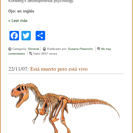
Kohlberg’s developmental psychology.
i
s
Ojo: en inglés
e
n
»
Leer más
l
a
F
e
T
C
d
a
u
wi
o
c
Categoría:
General
Publicado por:
Susana Frisancho
No hay
c
a
tt
m
comentarios
e
Visto:3657 veces
c
n
e
i
er
p
A
ó
22/11/07:
Está muerto pero está vivo
r
b
n
ar
t
í
o
tir
c
u
o
l
o
k
s
o
b
r
e
H
a