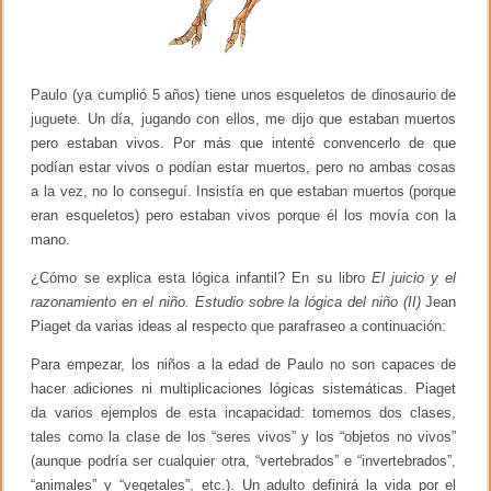
b
e
r
m
a
Paulo (ya cumplió 5 años) tiene unos esqueletos de dinosaurio de
s
y
juguete. Un día, jugando con ellos, me dijo que estaban muertos
K
pero estaban vivos. Por más que intenté convencerlo de que
o
h
podían estar vivos o podían estar muertos, pero no ambas cosas
l
a la vez, no lo conseguí. Insistía en que estaban muertos (porque
b
eran esqueletos) pero estaban vivos porque él los movía con la
e
r
mano.
g
¿Cómo se explica esta lógica infantil? En su libro
El juicio y el
razonamiento en el niño. Estudio sobre la lógica del niño (II)
Jean
Piaget da varias ideas al respecto que parafraseo a continuación:
Para empezar, los niños a la edad de Paulo no son capaces de
hacer adiciones ni multiplicaciones lógicas sistemáticas. Piaget
da varios ejemplos de esta incapacidad: tomemos dos clases,
tales como la clase de los “seres vivos” y los “objetos no vivos”
(aunque podría ser cualquier otra, “vertebrados” e “invertebrados”,
“animales” y “vegetales”, etc.). Un adulto definirá la vida por el