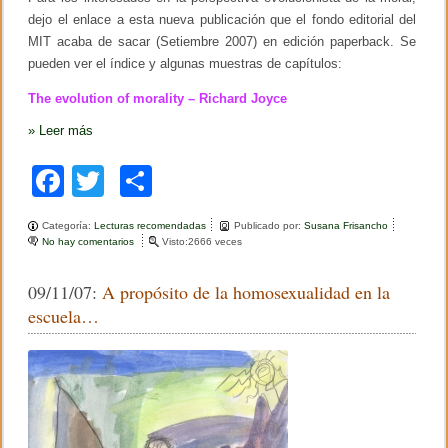
o
tir
n
dejo el enlace a esta nueva publicación que el fondo editorial del
o
f
MIT acaba de sacar (Setiembre 2007) en edición paperback. Se
e
k
pueden ver el índice y algunas muestras de capítulos:
r
e
n
The evolution of morality – Richard Joyce
c
e
»
Leer más
N
Y
F
T
C
2
0
a
wi
o
0
7
Categoría:
Lecturas recomendadas
Publicado por:
Susana Frisancho
c
tt
m
No hay comentarios
e
Visto:2666 veces
n
e
er
p
T
09/11/07:
A propósito de la homosexualidad en la
h
b
ar
e
escuela…
e
o
tir
v
o
o
l
u
k
t
i
o