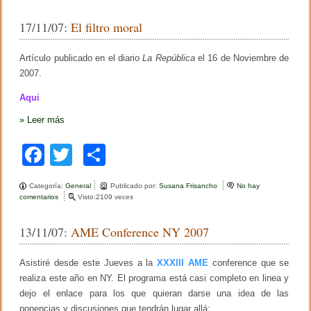
I
e
er
p
m
17/11/07:
El filtro moral
p
b
ar
r
e
o
tir
Artículo publicado en el diario
La República
el 16 de Noviembre de
s
i
2007.
o
o
n
Aqui
k
e
s
»
Leer más
g
e
F
T
C
n
e
a
wi
o
r
a
Categoría:
General
Publicado por:
Susana Frisancho
No hay
c
tt
m
l
comentarios
e
Visto:2109 veces
e
n
e
er
p
s
E
d
13/11/07:
AME Conference NY 2007
l
b
ar
e
f
l
i
o
tir
a
Asistiré desde este Jueves a la
XXXIII AME
conference que se
l
A
t
realiza este año en NY. El programa está casi completo en linea y
o
M
r
dejo el enlace para los que quieran darse una idea de las
E
o
k
2
ponencias y discusiones que tendrán lugar allá:
m