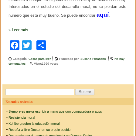
a
Interesados en el estudio del desarrollo moral, no se pierdan este
d
o
aquí
número que está muy bueno. Se puede encontrar
.
s
e
n
»
Leer más
l
a
F
i
T
C
n
a
v
wi
o
e
Categoría:
Cosas para leer
Publicado por:
Susana Frisancho
No hay
c
s
tt
m
comentarios
e
Visto:1569 veces
t
n
e
i
er
p
N
g
u
b
a
ar
e
c
v
o
i
tir
B
o
ó
n
u
o
n
Entradas recientes
ú
s
s
m
k
o
Siempre es mejor escribir a mano que con computadora o apps
e
b
c
r
Resistencia moral
r
o
a
Kohlberg sobre la educación moral
e
d
d
Reseña a libro Doctor en su propio pueblo
r
e
e
Desarrollo moral y toma de conciencia en Piaget y Freire