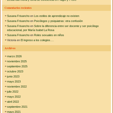
P
s
:
o
a
Comentarios recientes
s
r
t
r
Susana Frisancho
en
Los estilos de aprendizaje no existen
c
o
o
Susana Frisancho
en
Psicólogos y psiquiatras: otra confusión
l
n
Susana Frisancho
en
Sobre la diferencia entre ser docente y ser psicólogo
l
v
educacional, por María Isabel La Rosa
o
e
m
Susana Frisancho
en
Roles sexuales en niños
n
o
Victoria
en
El ingreso a los colegios….
c
r
i
a
Archivos
o
l
n
e
marzo 2026
a
n
l
noviembre 2025
l
e
septiembre 2025
a
s
i
octubre 2023
n
junio 2023
f
mayo 2023
a
noviembre 2022
n
c
julio 2022
i
mayo 2022
a
abril 2022
septiembre 2021
mayo 2021