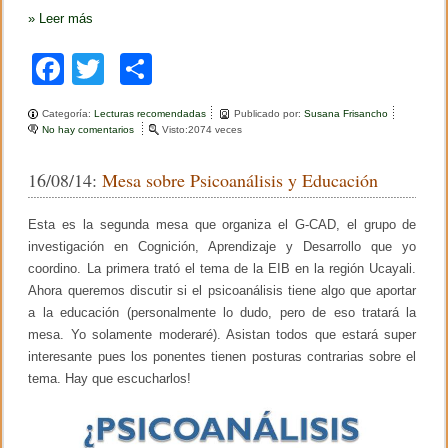
n
»
Leer más
a
s
F
T
C
a
wi
o
Categoría:
Lecturas recomendadas
Publicado por:
Susana Frisancho
c
tt
m
No hay comentarios
e
Visto:2074 veces
n
e
er
p
M
16/08/14:
Mesa sobre Psicoanálisis y Educación
a
b
ar
t
e
o
tir
Esta es la segunda mesa que organiza el G-CAD, el grupo de
r
i
investigación en Cognición, Aprendizaje y Desarrollo que yo
o
a
coordino. La primera trató el tema de la EIB en la región Ucayali.
l
k
Ahora queremos discutir si el psicoanálisis tiene algo que aportar
s
o
a la educación (personalmente lo dudo, pero de eso tratará la
b
mesa. Yo solamente moderaré). Asistan todos que estará super
r
e
interesante pues los ponentes tienen posturas contrarias sobre el
B
tema. Hay que escucharlos!
u
l
l
y