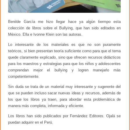
s
e
ñ
a
r
Benilde García me hizo llegar hace ya algún tiermpo esta
a
colección de libros sobre el Bullying, que han sido editados en
l
México. Ella e Ivonne Klein son las autoras.
g
o
r
Lo interesante de los materiales es que no son puramente
i
teóricos, si bien presentan teoría suficiente como para que el tema
t
quede claramente explicado, sino que ofrecen recursos didácticos
m
o
para los maestros y estrategias para que los niños y adolescentes
s
comprendan mejor el bullying y logren manejarlo más
a
competentemente.
e
d
a
Sin duda se trata de un material muy interesante y sugerente del
d
que se pueden incluso sacar nuevas ideas y recursos, además de
e
los que los libros ya traen, para abordar esta problemática de
s
t
manera más completa, informada y eficiente.
e
m
Los libros han sido publicados por Fernández Editores. Ojalá se
p
puedan adquirir en el Perú.
r
a