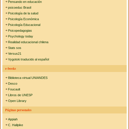
Pensando en educación
psicoeduc Brasil
Psicología de la salud
Psicología Económica
Psicología Educacional
Psicopedagogias
Psychology today
Realidad educacional chilena
Stats sos
Versus21
Vygotski traducido al español
e-books
Biblioteca virtual UNIANDES
Desco
Foucault
Libros de UNESP
Open Library
Páginas personales
Appiah
C. Hallpike