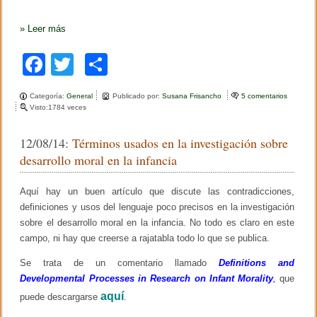
»
Leer más
F
T
C
a
wi
o
Categoría:
General
Publicado por:
Susana Frisancho
5 comentarios
e
c
tt
m
Visto:1784 veces
n
M
e
er
p
e
12/08/14:
Términos usados en la investigación sobre
s
b
ar
a
desarrollo moral en la infancia
s
o
tir
o
b
Aquí hay un buen artículo que discute las contradicciones,
o
r
definiciones y usos del lenguaje poco precisos en la investigación
e
k
P
sobre el desarrollo moral en la infancia. No todo es claro en este
s
campo, ni hay que creerse a rajatabla todo lo que se publica.
i
c
Se trata de un comentario llamado
Definitions and
o
Developmental Processes in Research on Infant Morality
,
que
a
n
aquí
puede descargarse
.
á
l