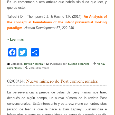
Es un comentario a otro artículo que habría sin duda que leer, y
i
s
que es este:
i
s
Tafreshi D. · Thompson J.J. & Racine T.P. (2014).
An Analysis of
y
the conceptual foundations of the infant preferential looking
E
d
paradigm
.
Human Development
57, 222-240
u
c
»
Leer más
a
c
i
F
T
C
ó
n
a
wi
o
Categoría:
Revisión teórica
Publicado por:
Susana Frisancho
No hay
c
tt
m
comentarios
e
Visto:1653 veces
n
e
er
p
T
02/08/14:
Nuevo número de Post convencionales
é
b
ar
r
m
o
tir
La perseverancia a prueba de balas de Levy Farías nos trae,
i
n
después de algún tiempo, un nuevo número de la revista Post
o
o
convencionales. Está interesante y esta vez viene con entrevistas
s
k
(acabo de leer la que le hace a Dan Lapsey. Sustanciosa e
u
s
informativa aunque en algunas ideas no estoy de acuerdo con él).