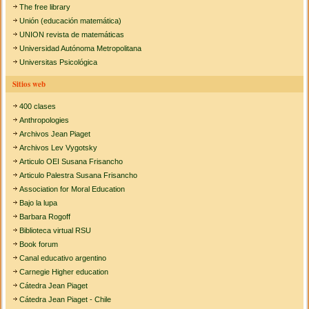
The free library
Unión (educación matemática)
UNION revista de matemáticas
Universidad Autónoma Metropolitana
Universitas Psicológica
Sitios web
400 clases
Anthropologies
Archivos Jean Piaget
Archivos Lev Vygotsky
Articulo OEI Susana Frisancho
Articulo Palestra Susana Frisancho
Association for Moral Education
Bajo la lupa
Barbara Rogoff
Biblioteca virtual RSU
Book forum
Canal educativo argentino
Carnegie Higher education
Cátedra Jean Piaget
Cátedra Jean Piaget - Chile