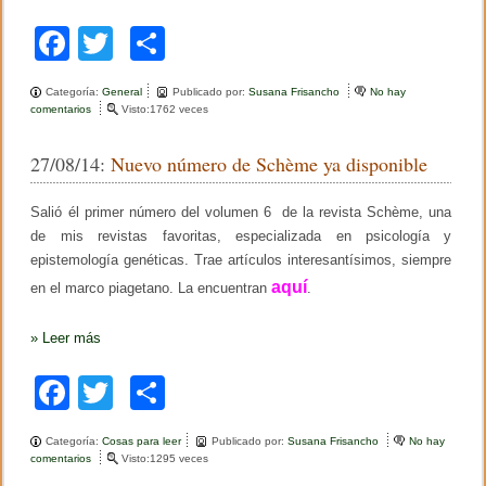
F
T
C
a
wi
o
Categoría:
General
Publicado por:
Susana Frisancho
No hay
c
tt
m
comentarios
e
Visto:1762 veces
n
e
er
p
V
27/08/14:
Nuevo número de Schème ya disponible
i
b
ar
d
e
o
tir
Salió él primer número del volumen 6 de la revista Schème, una
o
d
de mis revistas favoritas, especializada en psicología y
o
e
epistemología genéticas. Trae artículos interesantísimos, siempre
J
k
e
aquí
en el marco piagetano. La encuentran
.
a
n
P
»
Leer más
i
a
F
T
C
g
e
a
wi
o
t
Categoría:
Cosas para leer
Publicado por:
Susana Frisancho
No hay
c
tt
m
comentarios
e
Visto:1295 veces
n