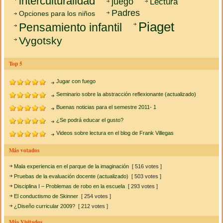
interculturalidad
juego
Lectura
Padres
Opciones para los niños
Piaget
Pensamiento infantil
Vygotsky
Top 5
Jugar con fuego
Seminario sobre la abstracción reflexionante (actualizado)
Buenas noticias para el semestre 2011- 1
¿Se podrá educar el gusto?
Videos sobre lectura en el blog de Frank Villegas
Más votados
Mala experiencia en el parque de la imaginación
[ 516 votes ]
Pruebas de la evaluación docente (actualizado)
[ 503 votes ]
Disciplina I – Problemas de robo en la escuela
[ 293 votes ]
El conductismo de Skinner
[ 254 votes ]
¿Diseño curricular 2009?
[ 212 votes ]
Más Visitados