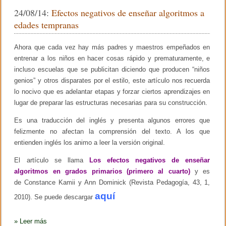
e
er
p
N
24/08/14:
Efectos negativos de enseñar algoritmos a
u
b
ar
e
edades tempranas
v
o
tir
o
n
Ahora que cada vez hay más padres y maestros empeñados en
o
ú
entrenar a los niños en hacer cosas rápido y prematuramente, e
m
k
e
incluso escuelas que se publicitan diciendo que producen “niños
r
genios” y otros disparates por el estilo, este artículo nos recuerda
o
lo nocivo que es adelantar etapas y forzar ciertos aprendizajes en
d
e
lugar de preparar las estructuras necesarias para su construcción.
S
c
Es una traducción del inglés y presenta algunos errores que
h
felizmente no afectan la comprensión del texto. A los que
è
m
entienden inglés los animo a leer la versión original.
e
y
El artículo se llama
Los efectos negativos de enseñar
a
algoritmos en grados primarios (primero al cuarto)
y es
d
i
de Constance Kamii y Ann Dominick (Revista Pedagogía, 43, 1,
s
aquí
2010). Se puede descargar
p
o
n
»
Leer más
i