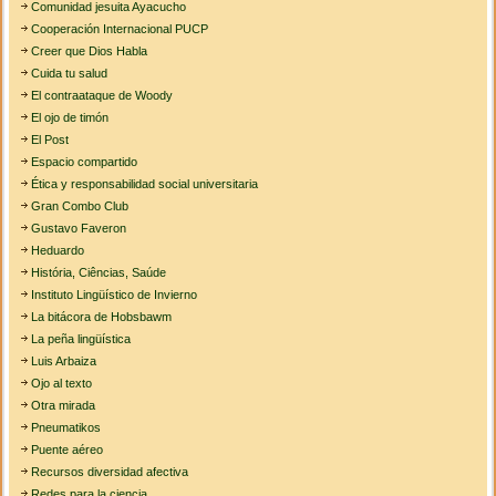
Comunidad jesuita Ayacucho
Cooperación Internacional PUCP
Creer que Dios Habla
Cuida tu salud
El contraataque de Woody
El ojo de timón
El Post
Espacio compartido
Ética y responsabilidad social universitaria
Gran Combo Club
Gustavo Faveron
Heduardo
História, Ciências, Saúde
Instituto Lingüístico de Invierno
La bitácora de Hobsbawm
La peña lingüística
Luis Arbaiza
Ojo al texto
Otra mirada
Pneumatikos
Puente aéreo
Recursos diversidad afectiva
Redes para la ciencia