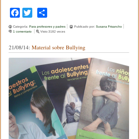
b
l
F
T
C
e
a
wi
o
Categoría:
Para profesores y padres
Publicado por:
Susana Frisancho
c
tt
m
1 comentario
e
Visto:3182 veces
n
e
er
p
E
21/08/14:
Material sobre Bullying
f
b
ar
e
c
o
tir
t
o
o
s
n
k
e
g
a
t
i
v
o
s
d
e
e
n