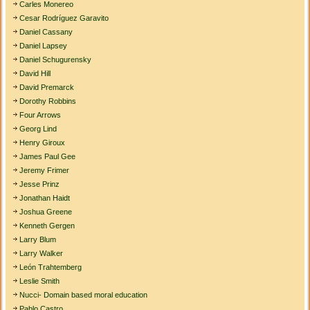
Carles Monereo
Cesar Rodríguez Garavito
Daniel Cassany
Daniel Lapsey
Daniel Schugurensky
David Hill
David Premarck
Dorothy Robbins
Four Arrows
Georg Lind
Henry Giroux
James Paul Gee
Jeremy Frimer
Jesse Prinz
Jonathan Haidt
Joshua Greene
Kenneth Gergen
Larry Blum
Larry Walker
León Trahtemberg
Leslie Smith
Nucci- Domain based moral education
Pablo Castro