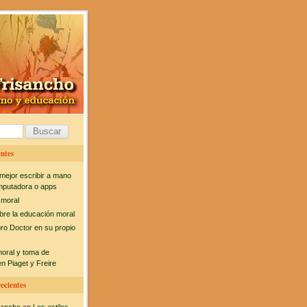
ntes
mejor escribir a mano
mputadora o apps
 moral
bre la educación moral
bro Doctor en su propio
moral y toma de
n Piaget y Freire
ecientes