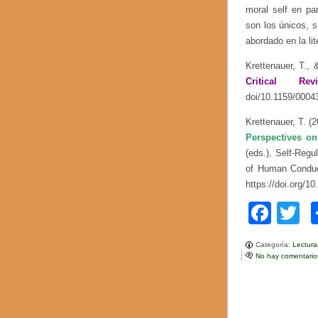
moral self en pa
son los únicos, 
abordado en la lit
Krettenauer, T., 
Critical R
doi/10.1159/0004
Krettenauer, T. (
Perspectives on
(eds.), Self-Reg
of Human Conduct
https://doi
.org/1
F
T
a
w
Categoría:
Lectur
c
tt
No hay comentario
e
e
b