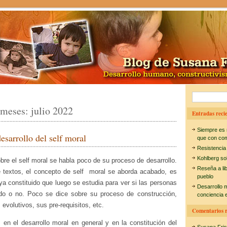
B
 meses:
julio 2022
u
Entradas recie
s
Siempre es 
desarrollo del self moral
c
que con co
Resistencia
a
Kohlberg so
sobre el self moral se habla poco de su proceso de desarrollo.
r
Reseña a li
 textos, el concepto de self moral se aborda acabado, es
pueblo
:
ya constituido que luego se estudia para ver si las personas
Desarrollo 
ado o no. Poco se dice sobre su proceso de construcción,
conciencia e
evolutivos, sus pre-requisitos, etc.
Comentarios r
 en el desarrollo moral en general y en la constitución del