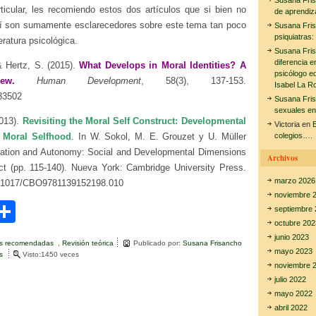
Susana Fri
rticular, les recomiendo estos dos artículos que si bien no
de aprendiz
sí son sumamente esclarecedores sobre este tema tan poco
Susana Fri
psiquiatras:
eratura psicológica.
Susana Fri
diferencia e
& Hertz, S. (2015).
What Develops in Moral Identities? A
psicólogo e
eview.
Human Development
, 58(3), 137-153.
Isabel La R
33502
Susana Fri
sexuales en
2013).
Revisiting the Moral Self Construct: Developmental
Victoria
en
E
 Moral Selfhood
. In W. Sokol, M. E. Grouzet y U. Müller
colegios….
ulation and Autonomy: Social and Developmental Dimensions
Archivos
 (pp. 115-140). Nueva York: Cambridge University Press.
marzo 2026
0.1017/CBO9781139152198.010
noviembre 
C
septiembre 
octubre 202
i
o
junio 2023
as recomendadas
,
Revisión teórica
Publicado por:
Susana Frisancho
m
mayo 2023
s
e
Visto:1450 veces
noviembre 
n
r
p
E
julio 2022
l
ar
mayo 2022
d
abril 2022
e