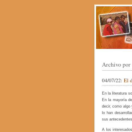
Archivo por
04/07/22:
El 
En la literatura 
En la mayoría de
decir, como algo 
lo han desarroll
sus antecedentes 
A los interesados