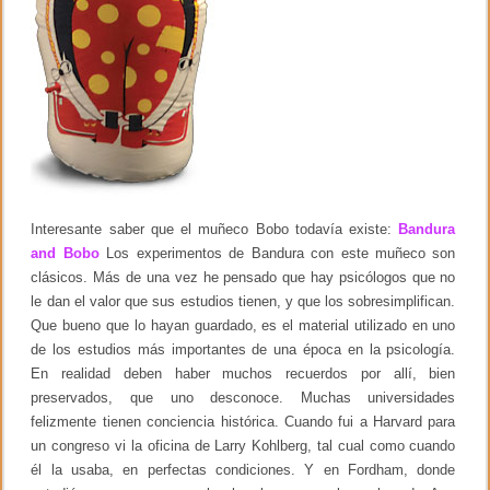
t
u
d
i
o
d
e
l
a
p
e
r
s
Interesante saber que el muñeco Bobo todavía existe:
Bandura
o
n
and Bobo
Los experimentos de Bandura con este muñeco son
a
clásicos. Más de una vez he pensado que hay psicólogos que no
l
le dan el valor que sus estudios tienen, y que los sobresimplifican.
i
d
Que bueno que lo hayan guardado, es el material utilizado en uno
a
de los estudios más importantes de una época en la psicología.
d
En realidad deben haber muchos recuerdos por allí, bien
preservados, que uno desconoce. Muchas universidades
felizmente tienen conciencia histórica. Cuando fui a Harvard para
un congreso vi la oficina de Larry Kohlberg, tal cual como cuando
él la usaba, en perfectas condiciones. Y en Fordham, donde