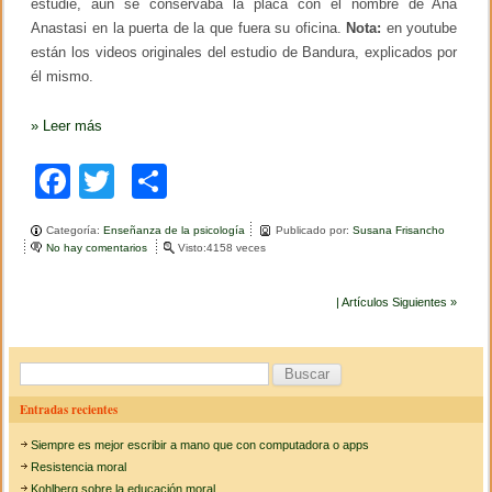
estudié, aun se conservaba la placa con el nombre de Ana
Anastasi en la puerta de la que fuera su oficina.
Nota:
en youtube
están los videos originales del estudio de Bandura, explicados por
él mismo.
»
Leer más
F
T
C
a
wi
o
Categoría:
Enseñanza de la psicología
Publicado por:
Susana Frisancho
c
tt
m
No hay comentarios
e
Visto:4158 veces
n
e
er
p
E
l
| Artículos Siguientes »
b
ar
m
u
o
tir
ñ
B
e
o
c
u
o
Entradas recientes
k
B
s
o
Siempre es mejor escribir a mano que con computadora o apps
c
b
Resistencia moral
o
a
Kohlberg sobre la educación moral