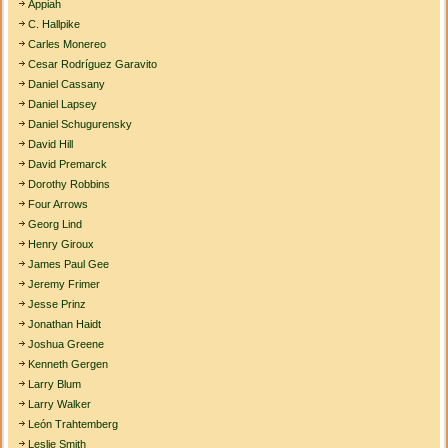
Appiah
C. Hallpike
Carles Monereo
Cesar Rodríguez Garavito
Daniel Cassany
Daniel Lapsey
Daniel Schugurensky
David Hill
David Premarck
Dorothy Robbins
Four Arrows
Georg Lind
Henry Giroux
James Paul Gee
Jeremy Frimer
Jesse Prinz
Jonathan Haidt
Joshua Greene
Kenneth Gergen
Larry Blum
Larry Walker
León Trahtemberg
Leslie Smith