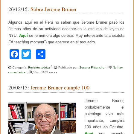
e
er
p
a
E
26/12/15:
Sobre Jerome Bruner
s
r
b
ar
p
n
e
e
o
tir
Algunos aquí en el Perú no saben que Jerome Bruner pasó los
r
s
s
t
últimos años de su actividad docente en la escuela de leyes de
o
o
o
NYU.
Aquí
se rememora algo de eso. Muy interesante la anécdota
n
P
k
(“A teaching moment”) que aparece en el recuadro.
a
o
s
l
F
T
C
l
i
a
wi
o
t
Categoría:
Revisión teórica
Publicado por:
Susana Frisancho
No hay
c
tt
m
comentarios
e
Visto:1185 veces
n
e
er
p
S
20/08/15:
Jerome Bruner cumple 100
o
b
ar
b
r
o
tir
Jerome Bruner,
e
J
probablemente el
o
e
psicólogo vivo más
r
k
importante, cumplirá
o
m
100 años en Octubre.
e
Aquí
una reciente