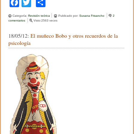
F
T
C
a
wi
o
Categoría:
Revisión teórica
Publicado por:
Susana Frisancho
2
c
tt
m
comentarios
e
Visto:2563 veces
n
e
er
p
P
18/05/12:
El muñeco Bobo y otros recuerdos de la
o
b
ar
r
psicología
q
o
tir
u
é
o
n
o
k
m
e
i
n
t
e
r
e
s
a
e
l
e
s