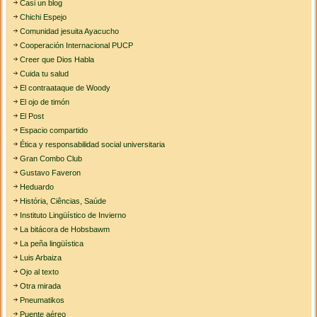
Casi un blog
Chichi Espejo
Comunidad jesuita Ayacucho
Cooperación Internacional PUCP
Creer que Dios Habla
Cuida tu salud
El contraataque de Woody
El ojo de timón
El Post
Espacio compartido
Ética y responsabilidad social universitaria
Gran Combo Club
Gustavo Faveron
Heduardo
História, Ciências, Saúde
Instituto Lingüístico de Invierno
La bitácora de Hobsbawm
La peña lingüística
Luis Arbaiza
Ojo al texto
Otra mirada
Pneumatikos
Puente aéreo