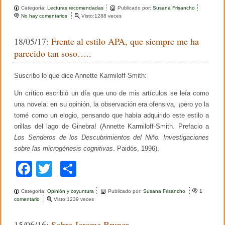
a
wi
o
Categoría:
Lecturas recomendadas
Publicado por:
Susana Frisancho
c
tt
m
No hay comentarios
e
Visto:1288 veces
n
e
er
p
D
18/05/17:
Frente al estilo APA, que siempre me ha
e
b
ar
b
parecido tan soso…..
a
o
tir
t
e
Suscribo lo que dice Annette Karmiloff-Smith:
o
s
e
k
Un crítico escribió un día que uno de mis artículos se leía como
n
una novela: en su opinión, la observación era ofensiva, ¡pero yo la
l
a
tomé como un elogio, pensando que había adquirido este estilo a
h
orillas del lago de Ginebra! (Annette Karmiloff-Smith. Prefacio a
i
Los Senderos de los Descubrimientos del Niño. Investigaciones
s
t
sobre las microgénesis cognitivas
. Paidós, 1996).
o
r
F
T
C
i
a
a
wi
o
d
Categoría:
Opinión y coyuntura
Publicado por:
Susana Frisancho
1
e
c
tt
m
comentario
e
Visto:1239 veces
l
n
a
e
er
p
F
p
15/06/16:
Sobre Jerome Bruner
r
s