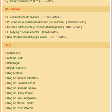
¿Diseño curricular 2009?
[ 212 votes ]
Más Visitados
El conductismo de Skinner
[ 131126 vistas ]
Pruebas de la evaluación docente (actualizado)
[ 103016 vistas ]
Cerebro adolescente y responsabilidad penal
[ 93166 vistas ]
El bullying o acoso escolar
[ 89676 vistas ]
Una clasificación del juego infantil
[ 77101 vistas ]
Blogs
Antiprensa
Antonio Linde
Babelingua
Bajada a bases
Blog Arellano
Blog de cuentos infantiles
Blog de Eduard Punset
Blog de Gonzalo Gamio
Blog de Henry Pease
Blog de Luis Bacigalupo
Blog de Martín Tanaka
Blog de Rosa Villarán