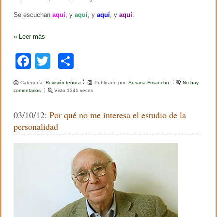
1
0
Se escuchan
aquí
, y
aquí
, y
aquí
, y
aquí
.
0
»
Leer más
F
T
C
a
wi
o
Categoría:
Revisión teórica
Publicado por:
Susana Frisancho
No hay
c
tt
m
comentarios
e
Visto:1341 veces
n
e
er
p
I
03/10/12:
Por qué no me interesa el estudio de la
g
b
ar
n
personalidad
a
o
tir
c
i
o
o
M
k
a
r
t
í
n
B
a