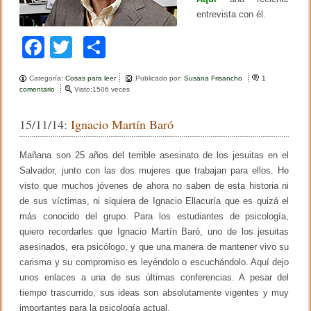
B
r
entrevista con él.
u
n
F
T
C
e
r
a
wi
o
Categoría:
Cosas para leer
Publicado por:
Susana Frisancho
1
c
tt
m
comentario
e
Visto:1506 veces
n
e
er
p
J
15/11/14:
Ignacio Martín Baró
e
b
ar
r
o
o
tir
Mañana son 25 años del terrible asesinato de los jesuitas en el
m
e
Salvador, junto con las dos mujeres que trabajan para ellos. He
o
B
visto que muchos jóvenes de ahora no saben de esta historia ni
r
k
de sus víctimas, ni siquiera de Ignacio Ellacuría que es quizá el
u
n
más conocido del grupo. Para los estudiantes de psicología,
e
quiero recordarles que Ignacio Martín Baró, uno de los jesuitas
r
c
asesinados, era psicólogo, y que una manera de mantener vivo su
u
carisma y su compromiso es leyéndolo o escuchándolo. Aquí dejo
m
unos enlaces a una de sus últimas conferencias. A pesar del
p
l
tiempo trascurrido, sus ideas son absolutamente vigentes y muy
e
importantes para la psicología actual.