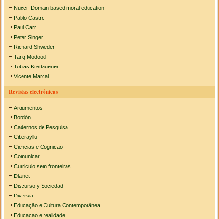
Nucci- Domain based moral education
Pablo Castro
Paul Carr
Peter Singer
Richard Shweder
Tariq Modood
Tobias Krettauener
Vicente Marcal
Revistas electrónicas
Argumentos
Bordón
Cadernos de Pesquisa
Ciberayllu
Ciencias e Cognicao
Comunicar
Curriculo sem fronteiras
Dialnet
Discurso y Sociedad
Diversia
Educação e Cultura Contemporânea
Educacao e realidade