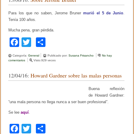
b
ar
e
i
n
c
o
tir
Para los que no saben, Jerome Bruner
murió el 5 de Junio
.
t
o
e
Tenía 100 años.
l
o
a
o
l
g
Mucha pena, gran pérdida.
k
e
í
s
a
F
T
C
t
i
a
wi
o
l
Categoría:
General
Publicado por:
Susana Frisancho
No hay
o
c
tt
m
comentarios
e
Visto:929 veces
A
n
P
e
er
p
S
A
12/04/16:
Howard Gardner sobre las malas personas
o
,
b
ar
b
q
r
u
o
tir
Buena reflexión
e
e
J
s
de Howard Gardner:
o
e
i
“una mala persona no llega nunca a ser buen profesional”.
r
e
k
o
m
Se lee
aquí
.
m
p
e
r
B
e
F
T
C
r
m
u
e