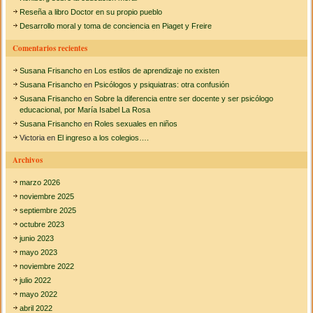
y
Reseña a libro Doctor en su propio pueblo
o
r
t
Desarrollo moral y toma de conciencia en Piaget y Freire
r
:
o
Comentarios recientes
s
r
Susana Frisancho
en
Los estilos de aprendizaje no existen
e
Susana Frisancho
en
Psicólogos y psiquiatras: otra confusión
c
Susana Frisancho
en
Sobre la diferencia entre ser docente y ser psicólogo
u
educacional, por María Isabel La Rosa
e
Susana Frisancho
en
Roles sexuales en niños
r
d
Victoria
en
El ingreso a los colegios….
o
s
Archivos
d
e
marzo 2026
l
noviembre 2025
a
septiembre 2025
p
octubre 2023
s
i
junio 2023
c
mayo 2023
o
noviembre 2022
l
julio 2022
o
g
mayo 2022
í
abril 2022