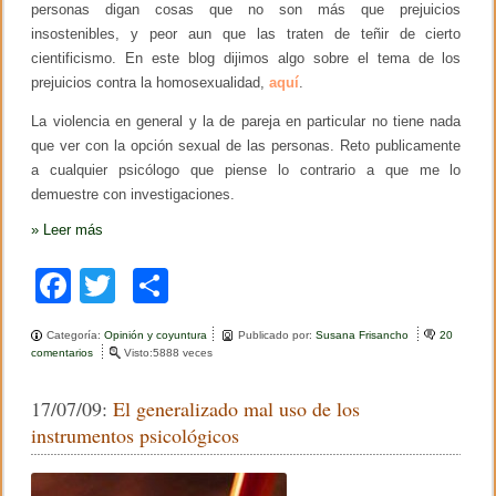
personas digan cosas que no son más que prejuicios
insostenibles, y peor aun que las traten de teñir de cierto
cientificismo. En este blog dijimos algo sobre el tema de los
prejuicios contra la homosexualidad,
aquí
.
La violencia en general y la de pareja en particular no tiene nada
que ver con la opción sexual de las personas. Reto publicamente
a cualquier psicólogo que piense lo contrario a que me lo
demuestre con investigaciones.
»
Leer más
F
T
C
a
wi
o
Categoría:
Opinión y coyuntura
Publicado por:
Susana Frisancho
20
c
tt
m
comentarios
e
Visto:5888 veces
n
e
er
p
P
17/07/09:
El generalizado mal uso de los
r
b
ar
e
instrumentos psicológicos
j
o
tir
u
i
c