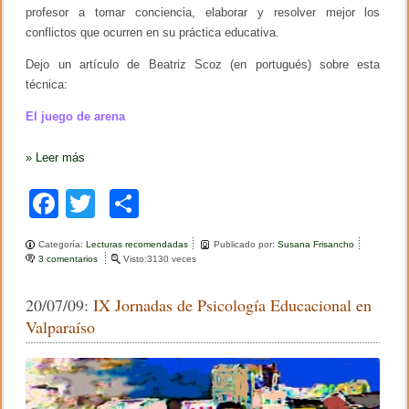
a
profesor a tomar conciencia, elaborar y resolver mejor los
n
conflictos que ocurren en su práctica educativa.
e
j
Dejo un artículo de Beatriz Scoz (en portugués) sobre esta
a
n
técnica:
m
a
El juego de arena
l
»
Leer más
F
T
C
a
wi
o
Categoría:
Lecturas recomendadas
Publicado por:
Susana Frisancho
c
tt
m
3 comentarios
e
Visto:3130 veces
n
e
er
p
E
20/07/09:
IX Jornadas de Psicología Educacional en
l
b
ar
j
Valparaíso
u
o
tir
e
g
o
o
d
k
e