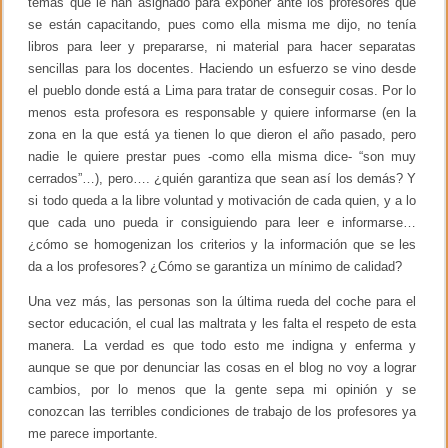
temas que le han asignado para exponer ante los profesores que
se están capacitando, pues como ella misma me dijo, no tenía
libros para leer y prepararse, ni material para hacer separatas
sencillas para los docentes. Haciendo un esfuerzo se vino desde
el pueblo donde está a Lima para tratar de conseguir cosas. Por lo
menos esta profesora es responsable y quiere informarse (en la
zona en la que está ya tienen lo que dieron el año pasado, pero
nadie le quiere prestar pues -como ella misma dice- “son muy
cerrados”…), pero…. ¿quién garantiza que sean así los demás? Y
si todo queda a la libre voluntad y motivación de cada quien, y a lo
que cada uno pueda ir consiguiendo para leer e informarse…
¿cómo se homogenizan los criterios y la información que se les
da a los profesores? ¿Cómo se garantiza un mínimo de calidad?
Una vez más, las personas son la última rueda del coche para el
sector educación, el cual las maltrata y les falta el respeto de esta
manera. La verdad es que todo esto me indigna y enferma y
aunque se que por denunciar las cosas en el blog no voy a lograr
cambios, por lo menos que la gente sepa mi opinión y se
conozcan las terribles condiciones de trabajo de los profesores ya
me parece importante.