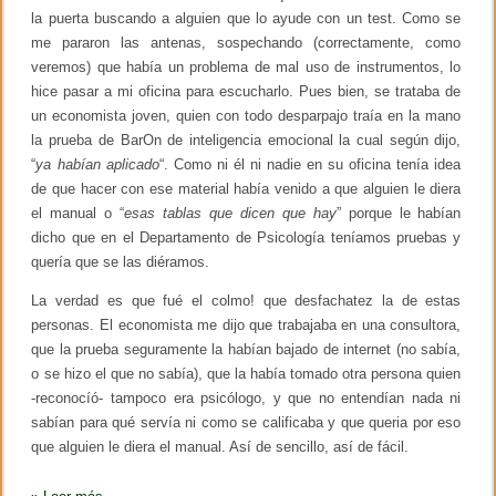
la puerta buscando a alguien que lo ayude con un test. Como se
i
a
me pararon las antenas, sospechando (correctamente, como
veremos) que había un problema de mal uso de instrumentos, lo
hice pasar a mi oficina para escucharlo. Pues bien, se trataba de
un economista joven, quien con todo desparpajo traía en la mano
la prueba de BarOn de inteligencia emocional la cual según dijo,
“
ya habían aplicado
“. Como ni él ni nadie en su oficina tenía idea
de que hacer con ese material había venido a que alguien le diera
el manual o “
esas tablas que dicen que hay
” porque le habían
dicho que en el Departamento de Psicología teníamos pruebas y
quería que se las diéramos.
La verdad es que fué el colmo! que desfachatez la de estas
personas. El economista me dijo que trabajaba en una consultora,
que la prueba seguramente la habían bajado de internet (no sabía,
o se hizo el que no sabía), que la había tomado otra persona quien
-reconocíó- tampoco era psicólogo, y que no entendían nada ni
sabían para qué servía ni como se calificaba y que queria por eso
que alguien le diera el manual. Así de sencillo, así de fácil.