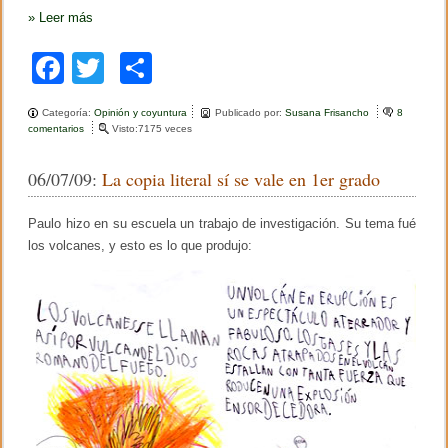
»
Leer más
F
T
C
a
wi
o
Categoría:
Opinión y coyuntura
Publicado por:
Susana Frisancho
8
c
tt
m
comentarios
e
Visto:7175 veces
n
e
er
p
N
06/07/09:
La copia literal sí se vale en 1er grado
o
b
ar
p
u
o
tir
Paulo hizo en su escuela un trabajo de investigación. Su tema fué
e
d
los volcanes, y esto es lo que produjo:
o
o
d
k
e
j
a
r
d
e
d
e
c
i