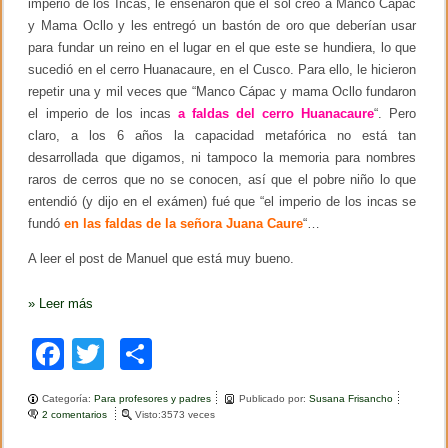
imperio de los Incas, le enseñaron que el sol creó a Manco Cápac
d
y Mama Ocllo y les entregó un bastón de oro que deberían usar
e
para fundar un reino en el lugar en el que este se hundiera, lo que
l
o
sucedió en el cerro Huanacaure, en el Cusco. Para ello, le hicieron
s
repetir una y mil veces que “Manco Cápac y mama Ocllo fundaron
i
el imperio de los incas
n
a faldas del cerro Huanacaure
“. Pero
s
claro, a los 6 años la capacidad metafórica no está tan
t
desarrollada que digamos, ni tampoco la memoria para nombres
r
u
raros de cerros que no se conocen, así que el pobre niño lo que
m
entendió (y dijo en el exámen) fué que “el imperio de los incas se
e
fundó
en las faldas de la señora Juana Caure
“…
n
t
o
A leer el post de Manuel que está muy bueno.
s
p
»
Leer más
s
i
c
F
T
C
o
l
a
wi
o
ó
Categoría:
Para profesores y padres
Publicado por:
Susana Frisancho
g
c
tt
m
2 comentarios
e
Visto:3573 veces
i
n
c
B
o