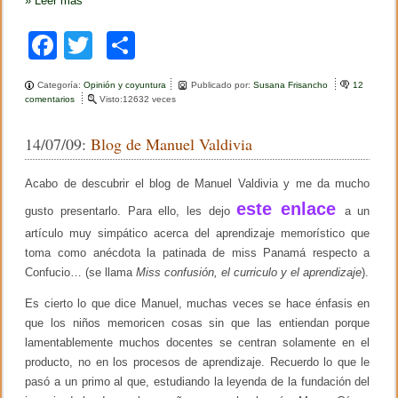
»
Leer más
F
T
C
a
wi
o
Categoría:
Opinión y coyuntura
Publicado por:
Susana Frisancho
12
c
tt
m
comentarios
e
Visto:12632 veces
n
e
er
p
E
14/07/09:
Blog de Manuel Valdivia
l
b
ar
g
e
o
tir
Acabo de descubrir el blog de Manuel Valdivia y me da mucho
n
e
este enlace
o
gusto presentarlo. Para ello, les dejo
a un
r
a
artículo muy simpático acerca del aprendizaje memorístico que
k
l
toma como anécdota la patinada de miss Panamá respecto a
i
z
Confucio… (se llama
Miss confusión, el curriculo y el aprendizaje
).
a
d
Es cierto lo que dice Manuel, muchas veces se hace énfasis en
o
que los niños memoricen cosas sin que las entiendan porque
m
lamentablemente muchos docentes se centran solamente en el
a
l
producto, no en los procesos de aprendizaje. Recuerdo lo que le
u
pasó a un primo al que, estudiando la leyenda de la fundación del
s
o