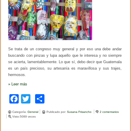
Se trata de un congreso muy general y por eso una debe andar
buscando con pinzas y lupa aquello que le interesa y no siempre
se acierta, lamentablemente. Lo que sí, debo decir que Guatemala
es un país precioso, su artesanía es maravillosa y sus trajes,
hermosos.
»
Leer más
F
T
C
a
wi
o
Categoría:
General
Publicado por:
Susana Frisancho
2 comentarios
e
c
tt
m
Visto:5089 veces
n
R
e
er
p
e
g