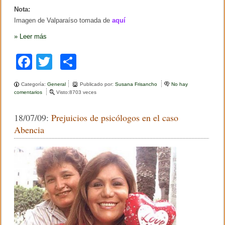
Nota:
Imagen de Valparaíso tomada de
aquí
»
Leer más
F
T
C
a
wi
o
Categoría:
General
Publicado por:
Susana Frisancho
No hay
c
tt
m
comentarios
e
Visto:8703 veces
n
e
er
p
I
18/07/09:
Prejuicios de psicólogos en el caso
X
b
ar
J
Abencia
o
o
tir
r
n
o
a
d
k
a
s
d
e
P
s
i