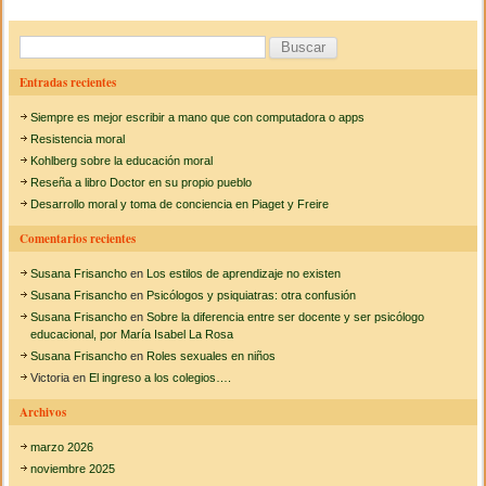
b
ar
r
e
o
tir
B
s
é
u
o
Entradas recientes
d
s
e
k
Siempre es mejor escribir a mano que con computadora o apps
G
c
u
Resistencia moral
a
a
Kohlberg sobre la educación moral
t
Reseña a libro Doctor en su propio pueblo
r
e
Desarrollo moral y toma de conciencia en Piaget y Freire
m
:
a
Comentarios recientes
l
a
Susana Frisancho
en
Los estilos de aprendizaje no existen
Susana Frisancho
en
Psicólogos y psiquiatras: otra confusión
Susana Frisancho
en
Sobre la diferencia entre ser docente y ser psicólogo
educacional, por María Isabel La Rosa
Susana Frisancho
en
Roles sexuales en niños
Victoria
en
El ingreso a los colegios….
Archivos
marzo 2026
noviembre 2025