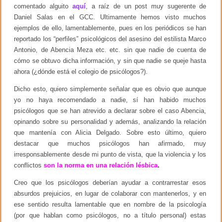
s
comentado alguito
aquí
, a raíz de un post muy sugerente de
o
Daniel Salas en el GCC. Ultimamente hemos visto muchos
ejemplos de ello, lamentablemente, pues en los periódicos se han
reportado los “perfiles” psicológicos del asesino del estilista Marco
Antonio, de Abencia Meza etc. etc. sin que nadie de cuenta de
cómo se obtuvo dicha información, y sin que nadie se queje hasta
ahora (¿dónde está el colegio de psicólogos?).
Dicho esto, quiero simplemente señalar que es obvio que aunque
yo no haya recomendado a nadie, sí han habido muchos
psicólogos que se han atrevido a declarar sobre el caso Abencia,
opinando sobre su personalidad y además, analizando la relación
que mantenía con Alicia Delgado. Sobre esto último, quiero
destacar que muchos psicólogos han afirmado, muy
irresponsablemente desde mi punto de vista, que la violencia y los
conflictos
son la norma en una relación lésbica
.
Creo que los psicólogos deberían ayudar a contrarrestar esos
absurdos prejuicios, en lugar de colaborar con mantenerlos, y en
ese sentido resulta lamentable que en nombre de la psicología
(por que hablan como psicólogos, no a título personal) estas