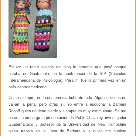
o
a
l
k
i
t
e
r
a
l
s
í
s
e
v
Estuve un tanto alejada del blog la semana que pasó porque
a
l
estaba en Guatemala, en la conferencia de la SIP (Sociedad
e
Interamericana de Psicología). Para mi fue la primera vez en un
e
país centroamericano.
n
1
e
Como siempre, en la conferencia hubo de todo. Algunas cosas no
r
valían la pena, pero otras sí. Yo entré a escuchar a Barbara
g
Rogoff quien no tiene pierde y siempre es muy estimulante. Se me
r
a
pasó sin embargo la presentación de Pablo Chavajay, investigador
d
Guatemalteco y profesor de la Universidad de New Hampshire
o
quien trabaja en la línea de Barbara y a quien me hubiera