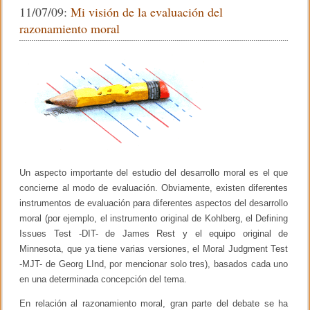
e
er
p
11/07/09:
Mi visión de la evaluación del
l
s
b
ar
o
razonamiento moral
g
o
tir
d
e
o
M
a
k
n
u
e
l
V
a
l
d
Un aspecto importante del estudio del desarrollo moral es el que
i
concierne al modo de evaluación. Obviamente, existen diferentes
v
i
instrumentos de evaluación para diferentes aspectos del desarrollo
a
moral (por ejemplo, el instrumento original de Kohlberg, el Defining
Issues Test -DIT- de James Rest y el equipo original de
Minnesota, que ya tiene varias versiones, el Moral Judgment Test
-MJT- de Georg LInd, por mencionar solo tres), basados cada uno
en una determinada concepción del tema.
En relación al razonamiento moral, gran parte del debate se ha