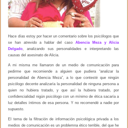
c
o
l
o
g
í
a
E
Hace días estoy por hacer un comentario sobre los psicólogos que
d
se han atrevido a hablar del caso
Abencia Meza y Alicia
u
c
Delgado
, analizando sus personalidades e interpretando las
a
causas del asesinato de Alicia.
c
i
A mi misma me llamaron de un medio de comunicación para
o
pedirme que recomiende a alguien que pudiera “analizar la
n
a
personalidad de Abencia Meza”, a lo que contesté que ningún
l
psicólogo decente analizaría la personalidad de ninguna persona a
e
n
quien no hubiera tratado, y que así la hubiera tratado, por
V
confidencialidad nigún psicólogo con un mínimo de ética sacaría a
a
luz detalles íntimos de esa persona. Y no recomendé a nadie por
l
p
supuesto.
a
r
El tema de la filtración de información psicológica privada a los
a
medios de comunicación es un problemna ético terrible, del que he
í