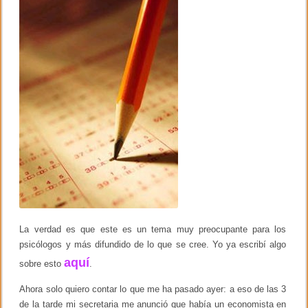
o
i
k
o
s
d
e
p
s
i
c
ó
l
o
g
o
s
e
n
e
l
c
La verdad es que este es un tema muy preocupante para los
a
s
psicólogos y más difundido de lo que se cree. Yo ya escribí algo
o
aquí
sobre esto
.
A
b
e
Ahora solo quiero contar lo que me ha pasado ayer: a eso de las 3
n
de la tarde mi secretaria me anunció que había un economista en
c