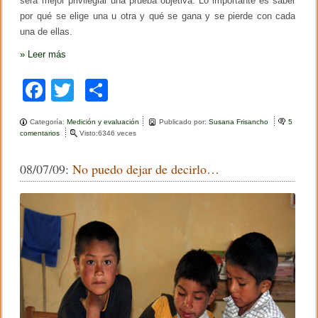
será mejor privilegiar una prueba objetiva. Lo importante es saber
por qué se elige una u otra y qué se gana y se pierde con cada
una de ellas.
»
Leer más
F
T
C
a
wi
o
Categoría:
Medición y evaluación
Publicado por:
Susana Frisancho
5
c
tt
m
comentarios
e
Visto:6346 veces
n
e
er
p
M
08/07/09:
No puedo dejar de decirlo…
i
b
ar
v
i
o
tir
s
i
o
ó
n
k
d
e
l
a
e
v
a