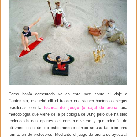
n
o
,
m
k
u
l
t
a
s
m
á
s
r
e
a
l
e
s
p
a
Como había comentado ya en este post sobre el viaje a
r
a
Guatemala, escuché allí el trabajo que vienen haciendo colegas
l
brasileñas con la
técnica del juego (o caja) de arena
, una
o
metodología que viene de la psicología de Jung pero que ha sido
s
q
enriquecida con aportes del constructivismo y que además de
u
utilizarse en el ámbito estrictamente clínico se usa también para
e
m
formación de profesores. Mediante el juego de arena se ayuda al