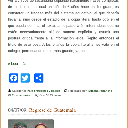
ver a chicos de secundaria copiando literalmente frases completas
de los textos, tal cual un niño de 6 años hace en 1er grado, es
constatar un fracaso más del sistema educativo, el que debería
llevar al niño desde el estadio de la copia literal hasta otro en el
que pueda dominar el texto, anticiparse a él, inferir ideas que no
estén necesariamente allí de manera explícita y asumir una
postura crítica frente a la información leída. Repito entonces el
título de este post: A los 6 años la copia literal sí se vale en el
colegio, pero cuando se es más grande, ya no.
»
Leer más
F
T
C
a
wi
o
Categoría:
Para profesores y padres
Publicado por:
Susana Frisancho
c
tt
m
7 comentarios
e
Visto:5433 veces
n
e
er
p
L
04/07/09:
Regresé de Guatemala
a
b
ar
c
o
o
tir
p
i