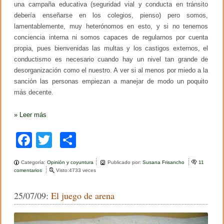
una campaña educativa (seguridad vial y conducta en tránsito
debería enseñarse en los colegios, pienso) pero somos,
lamentablemente, muy heterónomos en esto, y si no tenemos
conciencia interna ni somos capaces de regularnos por cuenta
propia, pues bienvenidas las multas y los castigos externos, el
conductismo es necesario cuando hay un nivel tan grande de
desorganización como el nuestro. A ver si al menos por miedo a la
sanción las personas empiezan a manejar de modo un poquito
más decente.
»
Leer más
F
T
C
a
wi
o
Categoría:
Opinión y coyuntura
Publicado por:
Susana Frisancho
11
c
tt
m
comentarios
e
Visto:4733 veces
n
e
er
p
P
25/07/09:
El juego de arena
o
b
ar
r
f
o
tir
i