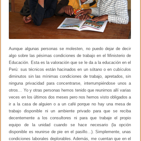
l
u
a
c
i
ó
n
d
e
Aunque algunas personas se molesten, no puedo dejar de decir
l
r
algo sobre las pésimas condiciones de trabajo en el Ministerio de
a
Educación. Esta es la valoración que se le da a la educación en el
z
Perú: sus técnicos están hacinados en un sótano o en cubículos
o
n
diminutos sin las mínimas condiciones de trabajo, apretados, sin
a
ninguna privacidad para concentrarse, interrumpiéndose unos a
m
i
otros… Yo y otras personas hemos tenido que reunirnos allí varias
e
veces en los últimos dos meses pero nos hemos visto obligados a
n
ir a la casa de alguien o a un café porque no hay una mesa de
t
o
trabajo disponible ni un ambiente privado para que se reciba
m
decentemente a los consultores ni para que trabaje el propio
o
equipo de la unidad cuando se hace necesario (la opción
r
a
disponible es reunirse de pie en el pasillo…). Simplemente, unas
l
condiciones laborales deplorables. Además, me cuentan que en el