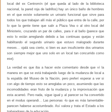
local del ex Centromín (el que queda al lado de la biblioteca
nacional, la pared roja de ladrillos) hay un único baño de hombres
en el que existe solamente un urinario funcional que sirve para
todos los que trabajan allí más el público que entra de la calle, por
lo que la gente tiene que salir a Plaza Vea o al otro local del
Ministerio, cruzando un par de calles, para ir al baño (parece que
esto lo están arreglando debido a las continuas quejas y están
habilitando el segundo urinario que estuvo malogrado durante
meses… ojalá sea cierto, si bien es aun insuficiente dos urinarios
son siempre mejor que uno solo en un local tan concurrido como
ese).
La verdad es que iba a hacer este comentario desde que ví la
manera en que se está trabajando luego de la mudanza de local a
la espalda del Museo de la Nación, pero preferí esperar a ver si
con algo de tiempo esto se arreglaba un poco, asumiendo que las
incomodidades eran fruto de la mudanza y la improvisación que
esta acarreó. Pero nada, sigue igual y al parecer se ha convertido
en el modus operandi… Las personas -lo que es más lamentable-
parecen haberse acostumbrado. Así valora y trata el Estado a los
trabajadores de la educación.