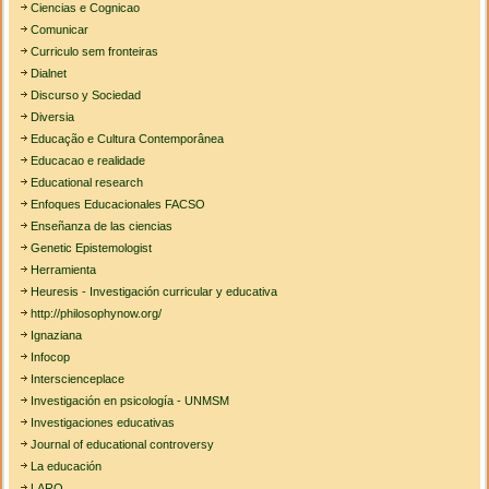
Ciencias e Cognicao
Comunicar
Curriculo sem fronteiras
Dialnet
Discurso y Sociedad
Diversia
Educação e Cultura Contemporânea
Educacao e realidade
Educational research
Enfoques Educacionales FACSO
Enseñanza de las ciencias
Genetic Epistemologist
Herramienta
Heuresis - Investigación curricular y educativa
http://philosophynow.org/
Ignaziana
Infocop
Interscienceplace
Investigación en psicología - UNMSM
Investigaciones educativas
Journal of educational controversy
La educación
LARO