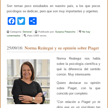
Son temas poco estudiados en nuestro país, a los que pocos
psicólogos se dedican, pero que son muy importantes y urgentes.
F
T
C
a
wi
o
Categoría:
General
Publicado por:
Susana Frisancho
No hay
c
tt
m
comentarios
e
Visto:1085 veces
n
e
er
p
M
25/09/16:
Norma Reátegui y su opinión sobre Piaget
a
b
ar
r
i
o
tir
Norma Reátegui nos habla
a
n
sobre la psicología científica y
o
e
qué la diferencia del sentido
l
k
común. Muy interesante.
a
D
e
Quiero destacar su opinión
n
sobre Piaget, con la que
e
coincido por completo:
g
r
i
“
Con relación a Piaget yo te
s
diría que es un psicólogo tan