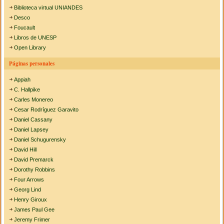
Biblioteca virtual UNIANDES
Desco
Foucault
Libros de UNESP
Open Library
Páginas personales
Appiah
C. Hallpike
Carles Monereo
Cesar Rodríguez Garavito
Daniel Cassany
Daniel Lapsey
Daniel Schugurensky
David Hill
David Premarck
Dorothy Robbins
Four Arrows
Georg Lind
Henry Giroux
James Paul Gee
Jeremy Frimer