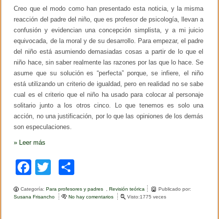
u
Creo que el modo como han presentado esta noticia, y la misma
e
reacción del padre del niño, que es profesor de psicología, llevan a
d
confusión y evidencian una concepción simplista, y a mi juicio
i
c
equivocada, de la moral y de su desarrollo. Para empezar, el padre
e
del niño está asumiendo demasiadas cosas a partir de lo que el
niño hace, sin saber realmente las razones por las que lo hace. Se
asume que su solución es “perfecta” porque, se infiere, el niño
está utilizando un criterio de igualdad, pero en realidad no se sabe
cual es el criterio que el niño ha usado para colocar al personaje
solitario junto a los otros cinco. Lo que tenemos es solo una
acción, no una justificación, por lo que las opiniones de los demás
son especulaciones.
»
Leer más
F
T
C
a
wi
o
Categoría:
Para profesores y padres
,
Revisión teórica
Publicado por:
c
tt
m
Susana Frisancho
No hay comentarios
e
Visto:1775 veces
n
e
er
p
N