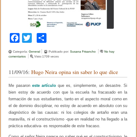
F
T
C
a
wi
o
Categoría:
General
Publicado por:
Susana Frisancho
No hay
c
tt
m
comentarios
e
Visto:1709 veces
n
e
er
p
J
11/09/16:
Hugo Neira opina sin saber lo que dice
o
b
ar
s
é
o
tir
Me pasaron
este artículo
que es, simplemente, un desastre. Si
A
n
bien estoy de acuerdo con que la escuela ha fracasado en la
o
t
formación de sus estudiantes, tanto en el aspecto moral como en
o
k
el de dominio disciplinar, no estoy de acuerdo en absoluto con su
n
i
diagnóstico de las causas: ni los colegios de antaño eran una
o
maravilla, ni el constructivismo -que en realidad no ha llegado a la
C
a
práctica educativa- es responsable de este fracaso.
s
t
Como el señor Neira parece no saber qué es el constructivismo, le