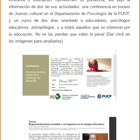
á
k
información de dos de sus actividades, una conferencia en horario
t
e
de Jueves cultural en el Departamento de Psicología de la PUCP,
g
y un curso de dos días orientado a educadores, psicólogos
u
i
educativos, antropólogos, y a todos aquellos que se interesan por
y
la educación. No se las pierdan que valen la pena! (Dar click en
s
las imágenes para ampliarlas).
u
o
p
i
n
i
ó
n
s
o
b
r
e
P
i
a
g
e
t