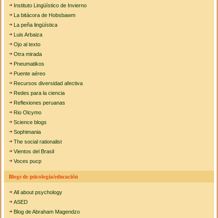
Instituto Lingüístico de Invierno
La bitácora de Hobsbawm
La peña lingüística
Luis Arbaiza
Ojo al texto
Otra mirada
Pneumatikos
Puente aéreo
Recursos diversidad afectiva
Redes para la ciencia
Reflexiones peruanas
Rio Olcymo
Science blogs
Sophimania
The social rationalist
Vientos del Brasil
Voces pucp
Blogs de psicología/educación
All about psychology
ASED
Blog de Abraham Magendzo