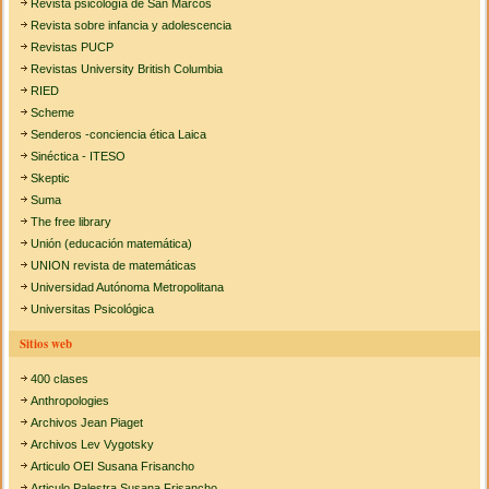
Revista psicología de San Marcos
Revista sobre infancia y adolescencia
Revistas PUCP
Revistas University British Columbia
RIED
Scheme
Senderos -conciencia ética Laica
Sinéctica - ITESO
Skeptic
Suma
The free library
Unión (educación matemática)
UNION revista de matemáticas
Universidad Autónoma Metropolitana
Universitas Psicológica
Sitios web
400 clases
Anthropologies
Archivos Jean Piaget
Archivos Lev Vygotsky
Articulo OEI Susana Frisancho
Articulo Palestra Susana Frisancho