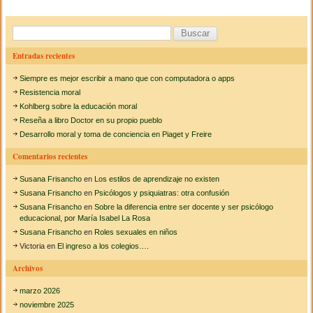
i
b
ar
ñ
o
o
tir
B
d
e
u
o
Entradas recientes
2
s
a
k
Siempre es mejor escribir a mano que con computadora o apps
ñ
c
o
Resistencia moral
s
a
Kohlberg sobre la educación moral
f
Reseña a libro Doctor en su propio pueblo
r
r
Desarrollo moral y toma de conciencia en Piaget y Freire
e
:
n
Comentarios recientes
t
e
Susana Frisancho
en
Los estilos de aprendizaje no existen
a
l
Susana Frisancho
en
Psicólogos y psiquiatras: otra confusión
d
Susana Frisancho
en
Sobre la diferencia entre ser docente y ser psicólogo
i
educacional, por María Isabel La Rosa
l
Susana Frisancho
en
Roles sexuales en niños
e
Victoria
en
El ingreso a los colegios….
m
a
Archivos
d
e
marzo 2026
l
t
noviembre 2025