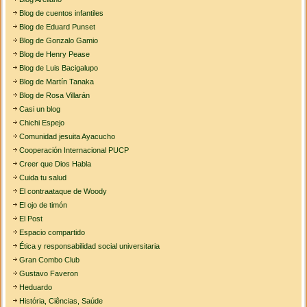
Blog de cuentos infantiles
Blog de Eduard Punset
Blog de Gonzalo Gamio
Blog de Henry Pease
Blog de Luis Bacigalupo
Blog de Martín Tanaka
Blog de Rosa Villarán
Casi un blog
Chichi Espejo
Comunidad jesuita Ayacucho
Cooperación Internacional PUCP
Creer que Dios Habla
Cuida tu salud
El contraataque de Woody
El ojo de timón
El Post
Espacio compartido
Ética y responsabilidad social universitaria
Gran Combo Club
Gustavo Faveron
Heduardo
História, Ciências, Saúde