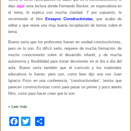
o
dejo
aquí
esta lectura donde Fernando Becker, un especialista en
r
el tema, lo explica con mucha claridad. Y por supuesto, le
i
n
recomiendo el libro
Ensayos Constructivistas
, que acabo de
a
editar y que reúne una muy buena recopilación de textos sobre el
e
n
tema.
l
a
Bueno sería que los profesores fueran en verdad constructivistas,
P
pero no lo son. Es difícil serlo, requiere de mucha formación, de
U
C
mucho conocimiento sobre el desarrollo infantil, y de mucha
P
autonomía y flexibilidad para tomar decisiones en el día a día del
aula. Bueno sería también que el currículo y los materiales
educativos lo fueran, pero son, como bien dijo una vez Juan
Ignacio Pozo en una conferencia, “constructivoides”, textos que
parecen constructivistas como para pasar un primer y poco atento
filtro, como para hacer creer que lo son.
»
Leer más
F
T
C
a
wi
o