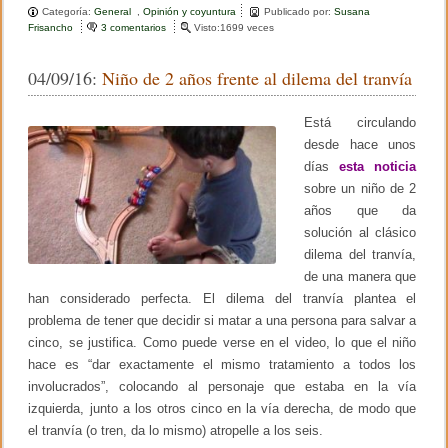
Categoría:
General
,
Opinión y coyuntura
Publicado por:
Susana
c
tt
m
Frisancho
3 comentarios
e
Visto:1699 veces
n
e
er
p
H
04/09/16:
Niño de 2 años frente al dilema del tranvía
u
b
ar
g
o
o
tir
Está circulando
N
e
desde hace unos
o
i
días
esta noticia
r
k
sobre un niño de 2
a
o
años que da
p
solución al clásico
i
n
dilema del tranvía,
a
de una manera que
s
han considerado perfecta. El dilema del tranvía plantea el
i
n
problema de tener que decidir si matar a una persona para salvar a
s
cinco, se justifica. Como puede verse en el video, lo que el niño
a
hace es “dar exactamente el mismo tratamiento a todos los
b
e
involucrados”, colocando al personaje que estaba en la vía
r
izquierda, junto a los otros cinco en la vía derecha, de modo que
l
o
el tranvía (o tren, da lo mismo) atropelle a los seis.
q