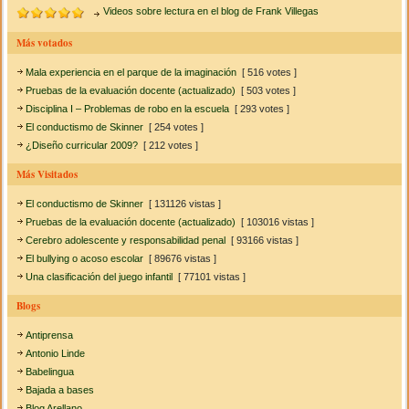
Videos sobre lectura en el blog de Frank Villegas
Más votados
Mala experiencia en el parque de la imaginación
[ 516 votes ]
Pruebas de la evaluación docente (actualizado)
[ 503 votes ]
Disciplina I – Problemas de robo en la escuela
[ 293 votes ]
El conductismo de Skinner
[ 254 votes ]
¿Diseño curricular 2009?
[ 212 votes ]
Más Visitados
El conductismo de Skinner
[ 131126 vistas ]
Pruebas de la evaluación docente (actualizado)
[ 103016 vistas ]
Cerebro adolescente y responsabilidad penal
[ 93166 vistas ]
El bullying o acoso escolar
[ 89676 vistas ]
Una clasificación del juego infantil
[ 77101 vistas ]
Blogs
Antiprensa
Antonio Linde
Babelingua
Bajada a bases
Blog Arellano