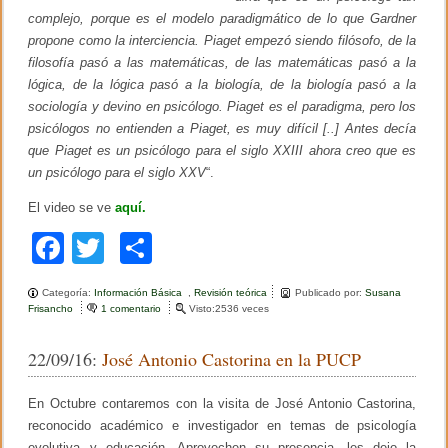
o
complejo, porque es el modelo paradigmático de lo que Gardner
b
r
propone como la interciencia. Piaget empezó siendo filósofo, de la
e
filosofía pasó a las matemáticas, de las matemáticas pasó a la
l
lógica, de la lógica pasó a la biología, de la biología pasó a la
o
s
sociología y devino en psicólogo. Piaget es el paradigma, pero los
h
psicólogos no entienden a Piaget, es muy difícil [..] Antes decía
á
b
que Piaget es un psicólogo para el siglo XXIII ahora creo que es
i
un psicólogo para el siglo XXV
“.
t
o
El video se ve
aquí
.
s
f
F
T
C
i
n
a
wi
o
a
n
Categoría:
Información Básica
,
Revisión teórica
Publicado por:
Susana
c
tt
m
c
Frisancho
1 comentario
e
Visto:2536 veces
i
n
e
er
p
e
N
22/09/16:
José Antonio Castorina en la PUCP
r
o
b
ar
o
r
s
m
o
tir
En Octubre contaremos con la visita de José Antonio Castorina,
a
R
reconocido académico e investigador en temas de psicología
o
e
evolutiva y educación. Aprovechen su presencia, les dejo la