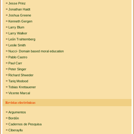
Jesse Prinz
Jonathan Haidt
Joshua Greene
Kenneth Gergen
Larry Blum
Larry Walker
León Trahtemberg
Leslie Smith
Nucci- Domain based moral education
Pablo Castro
Paul Carr
Peter Singer
Richard Shweder
Tariq Modood
Tobias Krettauener
Vicente Marcal
Revistas electrónicas
Argumentos
Bordón
Cadernos de Pesquisa
Ciberayllu