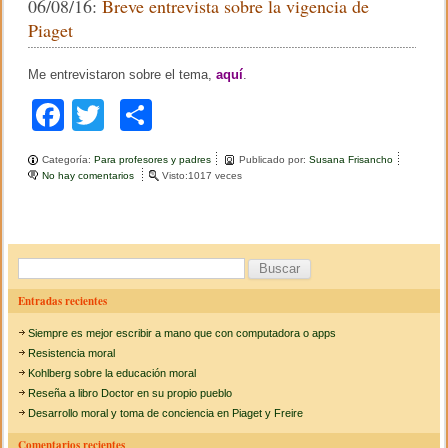
06/08/16:
Breve entrevista sobre la vigencia de
a
i
b
ar
d
l
Piaget
e
v
o
tir
s
i
c
a
Me entrevistaron sobre el tema,
aquí
.
o
a
P
r
a
F
T
C
k
g
r
a
r
a
wi
o
r
a
Categoría:
Para profesores y padres
Publicado por:
Susana Frisancho
t
c
tt
m
No hay comentarios
e
Visto:1017 veces
s
n
o
e
er
p
B
b
r
r
b
ar
e
e
v
l
o
tir
B
e
a
e
u
i
o
Entradas recientes
n
n
s
t
d
k
Siempre es mejor escribir a mano que con computadora o apps
r
i
c
e
Resistencia moral
s
v
c
a
Kohlberg sobre la educación moral
i
i
Reseña a libro Doctor en su propio pueblo
r
s
p
Desarrollo moral y toma de conciencia en Piaget y Freire
t
l
:
a
i
Comentarios recientes
s