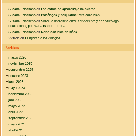
n
o
a
Susana Frisancho
en
Los estilos de aprendizaje no existen
b
r
Susana Frisancho
en
Psicólogos y psiquiatras: otra confusión
e
Susana Frisancho
en
Sobre la diferencia entre ser docente y ser psicólogo
l
educacional, por María Isabel La Rosa
a
Susana Frisancho
en
Roles sexuales en niños
v
Victoria
en
El ingreso a los colegios….
i
g
Archivos
e
n
marzo 2026
c
i
noviembre 2025
a
septiembre 2025
d
octubre 2023
e
junio 2023
P
i
mayo 2023
a
noviembre 2022
g
julio 2022
e
mayo 2022
t
abril 2022
septiembre 2021
mayo 2021
abril 2021