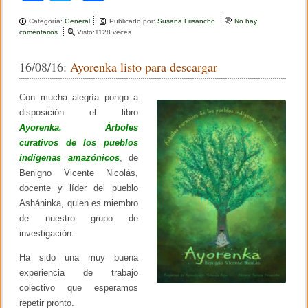
a
wi
o
Categoría:
General
Publicado por:
Susana Frisancho
No hay
c
tt
m
comentarios
e
Visto:1128 veces
n
e
er
p
C
16/08/16:
Ayorenka listo para descargar
o
b
ar
n
v
o
tir
Con mucha alegría pongo a
e
r
disposición el libro
o
s
Ayorenka. Árboles
a
k
curativos de los pueblos
t
o
indígenas amazónicos
, de
r
Benigno Vicente Nicolás,
i
o
docente y líder del pueblo
s
Asháninka, quien es miembro
o
de nuestro grupo de
b
r
investigación.
e
h
Ha sido una muy buena
i
experiencia de trabajo
s
t
colectivo que esperamos
o
repetir pronto.
r