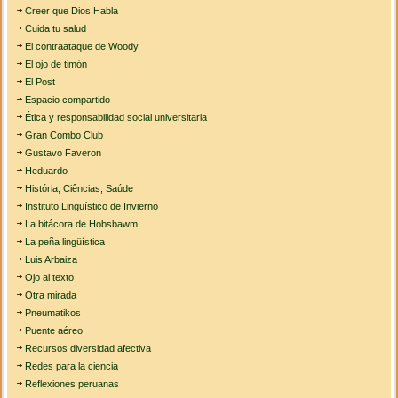
Creer que Dios Habla
Cuida tu salud
El contraataque de Woody
El ojo de timón
El Post
Espacio compartido
Ética y responsabilidad social universitaria
Gran Combo Club
Gustavo Faveron
Heduardo
História, Ciências, Saúde
Instituto Lingüístico de Invierno
La bitácora de Hobsbawm
La peña lingüística
Luis Arbaiza
Ojo al texto
Otra mirada
Pneumatikos
Puente aéreo
Recursos diversidad afectiva
Redes para la ciencia
Reflexiones peruanas