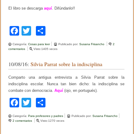
i
El libro se descarga
aquí
. Difúndanlo!!
a
s
d
e
F
T
C
v
i
a
wi
o
d
a
Categoría:
Cosas para leer
Publicado por:
Susana Frisancho
2
c
tt
m
y
comentarios
e
Visto:1405 veces
p
n
e
er
p
u
A
e
10/08/16:
Silvia Parrat sobre la indisciplina
y
b
ar
b
o
l
r
o
tir
o
Comparto una antigua entrevista a Silvia Parrat sobre la
e
s
n
indisciplina escolar. Nunca tan bien dicho: la indisciplina se
o
i
k
combate con democracia.
Aquí
(ojo, en portugués).
n
a
k
d
l
F
T
C
í
i
g
s
a
wi
o
e
t
n
Categoría:
o
Para profesores y padres
Publicado por:
Susana Frisancho
c
tt
m
a
2 comentarios
p
e
Visto:1270 veces
s
a
n
e
er
p
r
S