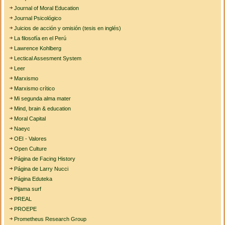
Journal of Moral Education
Journal Psicológico
Juicios de acción y omisión (tesis en inglés)
La filosofía en el Perú
Lawrence Kohlberg
Lectical Assesment System
Leer
Marxismo
Marxismo crítico
Mi segunda alma mater
Mind, brain & education
Moral Capital
Naeyc
OEI - Valores
Open Culture
Página de Facing History
Página de Larry Nucci
Página Eduteka
Pijama surf
PREAL
PROEPE
Prometheus Research Group