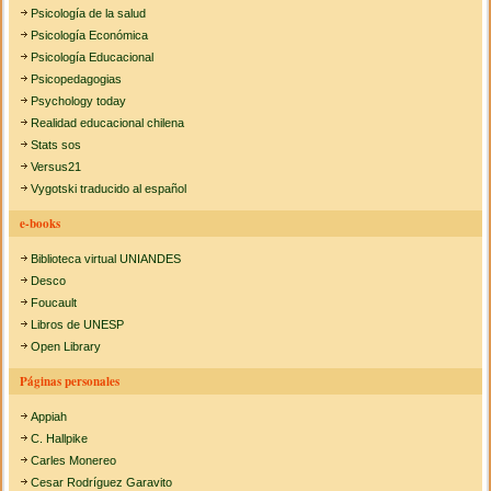
Psicología de la salud
Psicología Económica
Psicología Educacional
Psicopedagogias
Psychology today
Realidad educacional chilena
Stats sos
Versus21
Vygotski traducido al español
e-books
Biblioteca virtual UNIANDES
Desco
Foucault
Libros de UNESP
Open Library
Páginas personales
Appiah
C. Hallpike
Carles Monereo
Cesar Rodríguez Garavito