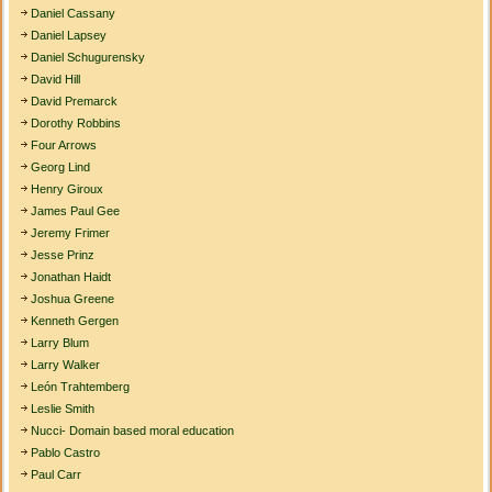
Daniel Cassany
Daniel Lapsey
Daniel Schugurensky
David Hill
David Premarck
Dorothy Robbins
Four Arrows
Georg Lind
Henry Giroux
James Paul Gee
Jeremy Frimer
Jesse Prinz
Jonathan Haidt
Joshua Greene
Kenneth Gergen
Larry Blum
Larry Walker
León Trahtemberg
Leslie Smith
Nucci- Domain based moral education
Pablo Castro
Paul Carr