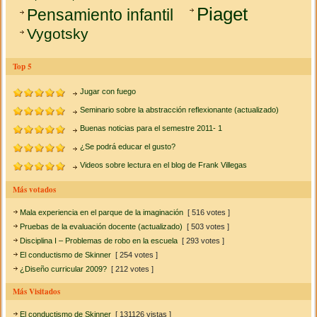
Piaget
Pensamiento infantil
Vygotsky
Top 5
Jugar con fuego
Seminario sobre la abstracción reflexionante (actualizado)
Buenas noticias para el semestre 2011- 1
¿Se podrá educar el gusto?
Videos sobre lectura en el blog de Frank Villegas
Más votados
Mala experiencia en el parque de la imaginación
[ 516 votes ]
Pruebas de la evaluación docente (actualizado)
[ 503 votes ]
Disciplina I – Problemas de robo en la escuela
[ 293 votes ]
El conductismo de Skinner
[ 254 votes ]
¿Diseño curricular 2009?
[ 212 votes ]
Más Visitados
El conductismo de Skinner
[ 131126 vistas ]