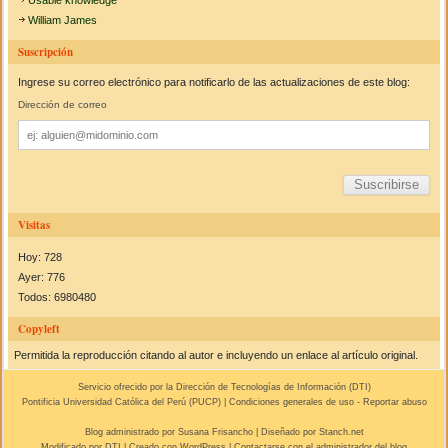
William James
Suscripción
Ingrese su correo electrónico para notificarlo de las actualizaciones de este blog:
Dirección de correo
Dirección
de
correo
Visitas
Hoy: 728
Ayer: 776
Todos: 6980480
Copyleft
Permitida la reproducción citando al autor e incluyendo un enlace al artículo original.
Servicio ofrecido por la Dirección de Tecnologías de Información (
DTI
)
Pontificia Universidad Católica del Perú (
PUCP
) |
Condiciones generales de uso
-
Reportar abuso
Blog administrado por
Susana Frisancho
| Diseñado por Stanch.net
Modificado por
DTI
|
Creado con WordPress
| Contactarse con el
administrador del blog