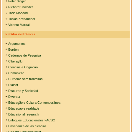
Peter Singer
Richard Shweder
Tariq Modood
Tobias Krettauener
Vicente Marcal
Revistas electrónicas
Argumentos
Bordón
Cadernos de Pesquisa
Ciberayllu
Ciencias e Cognicao
Comunicar
Curriculo sem fronteiras
Dialnet
Discurso y Sociedad
Diversia
Educação e Cultura Contemporânea
Educacao e realidade
Educational research
Enfoques Educacionales FACSO
Enseñanza de las ciencias
Genetic Epistemologist