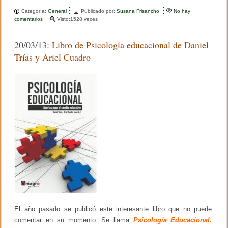
a
wi
o
Categoría:
General
Publicado por:
Susana Frisancho
No hay
c
tt
m
comentarios
e
Visto:1528 veces
n
e
er
p
V
20/03/13:
Libro de Psicología educacional de Daniel
I
b
ar
I
Trías y Ariel Cuadro
I
o
tir
C
o
o
n
g
k
r
e
s
o
C
h
i
l
e
n
o
d
e
P
El año pasado se publicó este interesante libro que no puede
s
comentar en su momento. Se llama
Psicología Educacional.
i