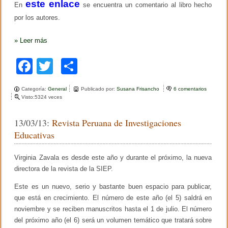
este enlace
l
En
se encuentra un comentario al libro hecho
l
por los autores.
a
n
e
»
Leer más
s
F
T
C
a
wi
o
Categoría:
General
Publicado por:
Susana Frisancho
6 comentarios
e
c
tt
m
Visto:5324 veces
n
L
e
er
p
i
13/03/13:
Revista Peruana de Investigaciones
b
b
ar
r
Educativas
o
o
tir
d
e
Virginia Zavala es desde este año y durante el próximo, la nueva
o
P
directora de la revista de la SIEP.
s
k
i
Este es un nuevo, serio y bastante buen espacio para publicar,
c
o
que está en crecimiento. El número de este año (el 5) saldrá en
l
noviembre y se reciben manuscritos hasta el 1 de julio. El número
o
del próximo año (el 6) será un volumen temático que tratará sobre
g
í