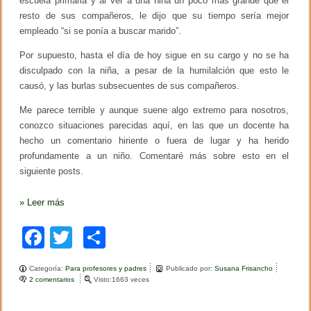
escuela primaria y al ver a una niña un poco más grande que el
e
resto de sus compañeros, le dijo que su tiempo sería mejor
d
u
empleado “si se ponía a buscar marido”.
c
a
Por supuesto, hasta el día de hoy sigue en su cargo y no se ha
c
disculpado con la niña, a pesar de la humilalción que esto le
i
causó, y las burlas subsecuentes de sus compañeros.
ó
n
m
Me parece terrible y aunque suene algo extremo para nosotros,
o
conozco situaciones parecidas aquí, en las que un docente ha
r
hecho un comentario hiriente o fuera de lugar y ha herido
a
l
profundamente a un niño. Comentaré más sobre esto en el
siguiente posts.
»
Leer más
F
T
C
a
wi
o
Categoría:
Para profesores y padres
Publicado por:
Susana Frisancho
c
tt
m
2 comentarios
e
Visto:1663 veces
n
e
er
p
T