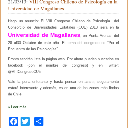
21/03/13:
VIII Congreso Chileno de Psicología en la
o
b
ar
r
Universidad de Magallanes
p
o
tir
e
z
Hago un anuncio:
El VIII Congreso Chileno de Psicología del
o
a
Consorcio de Universidades Estatales (CUE) 2013 será en la
s
k
d
Universidad de Magallanes
, en Punta Arenas, del
e
u
28 al30 Octubre de este año. El tema del congreso es “Por el
n
Encuentro de las Psicologías”.
m
i
Pronto tendrán lista la página web. Por ahora pueden buscarlos en
n
facebook (con el nombre del congreso) y en Twitter:
i
s
@VIIICongresoCUE
t
r
Vale la pena enterarse y hasta pensar en asistir, seguramente
o
estará interesante y además, es en una de las zonas más lindas
de Chile.
»
Leer más
F
T
C