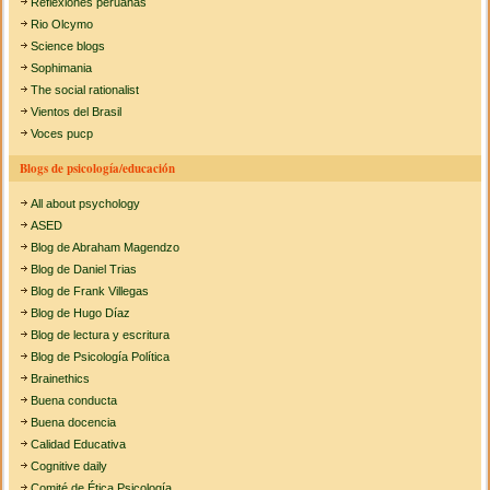
Reflexiones peruanas
Rio Olcymo
Science blogs
Sophimania
The social rationalist
Vientos del Brasil
Voces pucp
Blogs de psicología/educación
All about psychology
ASED
Blog de Abraham Magendzo
Blog de Daniel Trias
Blog de Frank Villegas
Blog de Hugo Díaz
Blog de lectura y escritura
Blog de Psicología Política
Brainethics
Buena conducta
Buena docencia
Calidad Educativa
Cognitive daily
Comité de Ética Psicología