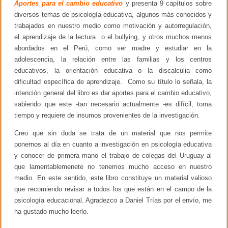
Aportes para el cambio educativo
y presenta 9 capítulos sobre
c
o
diversos temas de psicología educativa, algunos más conocidos y
l
trabajados en nuestro medio como motivación y autorregulación,
o
g
el aprendizaje de la lectura o el bullying, y otros muchos menos
í
abordados en el Perú, como ser madre y estudiar en la
a
adolescencia, la relación entre las familias y los centros
e
n
educativos, la orientación educativa o la discalculia como
l
dificultad específica de aprendizaje. Como su título lo señala, la
a
intención general del libro es dar aportes para el cambio educativo,
U
n
sabiendo que este -tan necesario actualmente -es difícil, toma
i
tiempo y requiere de insumos provenientes de la investigación.
v
e
Creo que sin duda se trata de un material que nos permite
r
s
ponernos al día en cuanto a investigación en psicología educativa
i
y conocer de primera mano el trabajo de colegas del Uruguay al
d
que lamentablemenete no tenemos mucho acceso en nuestro
a
d
medio. En este sentido, este libro constituye un material valioso
d
que recomiendo revisar a todos los que están en el campo de la
e
M
psicología educacional. Agradezco a Daniel Trías por el envío, me
a
ha gustado mucho leerlo.
g
a