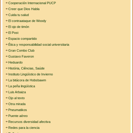
Cooperación Internacional PUCP
Creer que Dios Habla
Cuida tu salud
El contraataque de Woody
El ojo de timón
El Post
Espacio compartido
Ética y responsabilidad social universitaria
Gran Combo Club
Gustavo Faveron
Heduardo
História, Ciências, Saúde
Instituto Lingüístico de Invierno
La bitácora de Hobsbawm
La peña lingüística
Luis Arbaiza
Ojo al texto
Otra mirada
Pneumatikos
Puente aéreo
Recursos diversidad afectiva
Redes para la ciencia