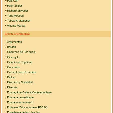
Paul Carr
Peter Singer
Richard Shweder
Tariq Modood
Tobias Krettauener
Vicente Marcal
Revistas electrónicas
Argumentos
Bordón
Cadernos de Pesquisa
Ciberayllu
Ciencias e Cognicao
Comunicar
Curriculo sem fronteiras
Dialnet
Discurso y Sociedad
Diversia
Educação e Cultura Contemporânea
Educacao e realidade
Educational research
Enfoques Educacionales FACSO
Enseñanza de las ciencias