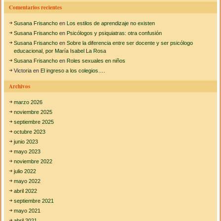
o
Comentarios recientes
c
o
Susana Frisancho
en
Los estilos de aprendizaje no existen
g
n
Susana Frisancho
en
Psicólogos y psiquiatras: otra confusión
i
Susana Frisancho
en
Sobre la diferencia entre ser docente y ser psicólogo
t
educacional, por María Isabel La Rosa
i
Susana Frisancho
en
Roles sexuales en niños
v
Victoria
en
El ingreso a los colegios….
o
…
Archivos
marzo 2026
noviembre 2025
septiembre 2025
octubre 2023
junio 2023
mayo 2023
noviembre 2022
julio 2022
mayo 2022
abril 2022
septiembre 2021
mayo 2021
abril 2021