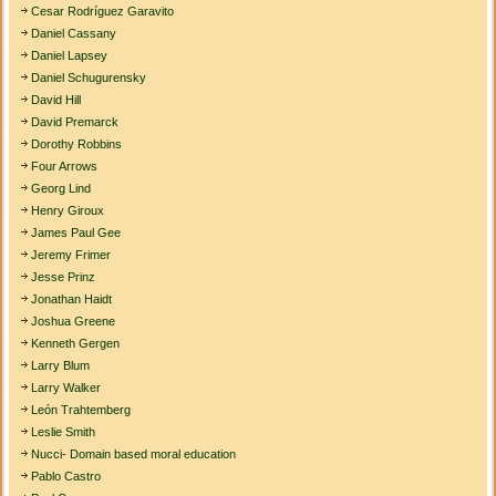
Cesar Rodríguez Garavito
Daniel Cassany
Daniel Lapsey
Daniel Schugurensky
David Hill
David Premarck
Dorothy Robbins
Four Arrows
Georg Lind
Henry Giroux
James Paul Gee
Jeremy Frimer
Jesse Prinz
Jonathan Haidt
Joshua Greene
Kenneth Gergen
Larry Blum
Larry Walker
León Trahtemberg
Leslie Smith
Nucci- Domain based moral education
Pablo Castro