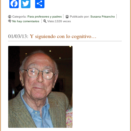
F
T
C
a
wi
o
Categoría:
Para profesores y padres
Publicado por:
Susana Frisancho
c
tt
m
No hay comentarios
e
Visto:1326 veces
n
e
er
p
T
01/03/13:
Y siguiendo con lo cognitivo…
o
b
ar
r
t
o
tir
u
r
o
a
c
k
o
n
l
o
s
t
e
x
t
o
s
,
2
0