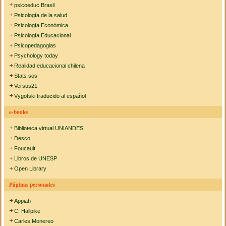
psicoeduc Brasil
Psicología de la salud
Psicología Económica
Psicología Educacional
Psicopedagogias
Psychology today
Realidad educacional chilena
Stats sos
Versus21
Vygotski traducido al español
e-books
Biblioteca virtual UNIANDES
Desco
Foucault
Libros de UNESP
Open Library
Páginas personales
Appiah
C. Hallpike
Carles Monereo