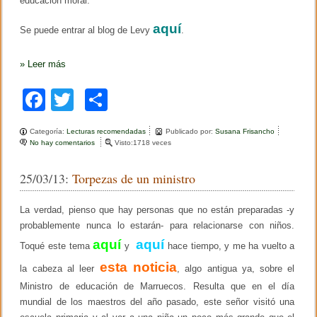
educación moral.
aquí
Se puede entrar al blog de Levy
.
»
Leer más
F
T
C
a
wi
o
Categoría:
Lecturas recomendadas
Publicado por:
Susana Frisancho
c
tt
m
No hay comentarios
e
Visto:1718 veces
n
e
er
p
N
25/03/13:
Torpezas de un ministro
u
b
ar
e
v
o
tir
La verdad, pienso que hay personas que no están preparadas -y
o
b
probablemente nunca lo estarán- para relacionarse con niños.
o
l
aquí
aquí
Toqué este tema
o
y
hace tiempo, y me ha vuelto a
k
g
esta noticia
la cabeza al leer
s
, algo antigua ya, sobre el
o
Ministro de educación de Marruecos. Resulta que en el día
b
mundial de los maestros del año pasado, este señor visitó una
r
e