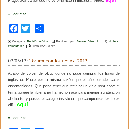
Piaget explica por qué no es empirista ni innatista. Video,
.
u
o
i
s
»
Leer más
k
L
i
F
T
C
n
a
a
wi
o
z
a
Categoría:
Revisión teórica
Publicado por:
Susana Frisancho
No hay
c
tt
m
s
comentarios
e
Visto:1628 veces
o
n
e
er
p
b
P
02/03/13:
Tortura con los textos, 2013
r
i
b
ar
e
a
e
g
o
tir
Acabo de volver de SBS, donde no pude comprar los libros de
l
e
j
t
inglés de Paulo por la misma razón que el año pasado, colas
o
u
s
endemoniadas. Qué pena tener que reciclar un viejo post sobre el
e
o
k
g
tema porque la librería no ha hecho nada para mejorar su atención
b
o
r
al cliente, y porque el colegio insiste en que compremos los libros
e
Aquí
allí.
.
P
i
a
»
Leer más
g
e
t