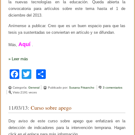
la nuevas tecnologías en la educación. Queda abierta la
a
convocatoria para artículos sobre este tema hasta el 1 de
e
d
diciembre del 2013.
u
c
Anímense a publicar. Creo que es un buen espacio para que las
a
tesis ya sustentadas se conviertan en artículo y se difundan.
c
i
Aquí
o
Más,
.
n
a
l
»
Leer más
d
e
F
T
C
D
a
a
wi
o
n
i
Categoría:
General
Publicado por:
Susana Frisancho
3 comentarios
e
c
tt
m
e
Visto:2191 veces
n
l
R
e
er
p
T
e
11/03/13:
Curso sobre apego
r
v
b
ar
í
i
a
s
o
tir
s
Doy aviso de este curso sobre apego que enfatizará en la
t
y
a
detección de indicadores para la intervención temprana. Hagan
o
A
P
click en el enlace para más información.
r