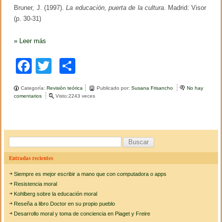
Bruner, J. (1997).
La educación, puerta de la cultura
. Madrid: Visor
(p. 30-31)
»
Leer más
F
T
C
a
wi
o
Categoría:
Revisión teórica
Publicado por:
Susana Frisancho
No hay
c
tt
m
comentarios
e
Visto:2243 veces
n
e
er
p
Y
s
b
ar
i
g
o
tir
B
u
i
u
o
Entradas recientes
e
s
n
k
Siempre es mejor escribir a mano que con computadora o apps
d
c
o
Resistencia moral
c
a
Kohlberg sobre la educación moral
o
Reseña a libro Doctor en su propio pueblo
r
n
Desarrollo moral y toma de conciencia en Piaget y Freire
l
: