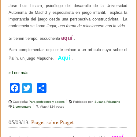
t
Jose Luis Linaza, psicólogo del desarrollo de la Universidad
i
v
Autónoma de Madrid y especialista en juego infantil, explica la
a
importancia del juego desde una perspectiva constructivista. La
s
conferencia se llama
Jugar, una forma de relacionarse con la vida
.
aquí
Si tienen tiempo, escúchenla
.
Para complementar, dejo este enlace a un artículo suyo sobre el
Aquí
Palín, un juego Mapuche.
.
»
Leer más
F
T
C
a
wi
o
Categoría:
Para profesores y padres
Publicado por:
Susana Frisancho
c
tt
m
1 comentario
e
Visto:4324 veces
n
e
er
p
J
05/03/13:
Piaget sobre Piaget
o
b
ar
s
é
o
tir
aquí
L