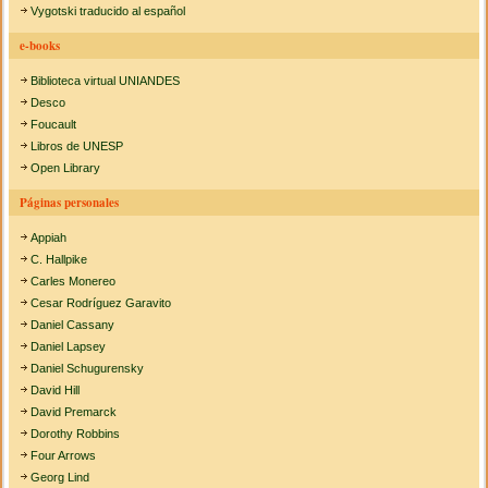
Vygotski traducido al español
e-books
Biblioteca virtual UNIANDES
Desco
Foucault
Libros de UNESP
Open Library
Páginas personales
Appiah
C. Hallpike
Carles Monereo
Cesar Rodríguez Garavito
Daniel Cassany
Daniel Lapsey
Daniel Schugurensky
David Hill
David Premarck
Dorothy Robbins
Four Arrows
Georg Lind