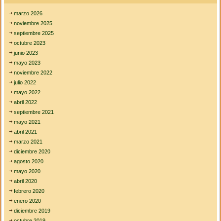
u
marzo 2026
c
a
noviembre 2025
c
septiembre 2025
i
octubre 2023
o
junio 2023
n
a
mayo 2023
l
noviembre 2022
julio 2022
mayo 2022
abril 2022
septiembre 2021
mayo 2021
abril 2021
marzo 2021
diciembre 2020
agosto 2020
mayo 2020
abril 2020
febrero 2020
enero 2020
diciembre 2019
octubre 2019