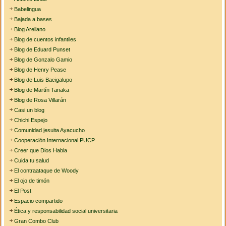
Babelingua
Bajada a bases
Blog Arellano
Blog de cuentos infantiles
Blog de Eduard Punset
Blog de Gonzalo Gamio
Blog de Henry Pease
Blog de Luis Bacigalupo
Blog de Martín Tanaka
Blog de Rosa Villarán
Casi un blog
Chichi Espejo
Comunidad jesuita Ayacucho
Cooperación Internacional PUCP
Creer que Dios Habla
Cuida tu salud
El contraataque de Woody
El ojo de timón
El Post
Espacio compartido
Ética y responsabilidad social universitaria
Gran Combo Club