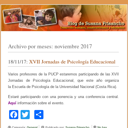
Archivo por meses:
noviembre 2017
18/11/17:
XVII Jornadas de Psicología Educacional
Varios profesores de la PUCP estaremos participando de las XVII
Jornadas de Psicología Educacional, que este año organiza
la Escuela de Psicología de la Universidad Nacional (Costa Rica).
Estaré participando con una ponencia y una conferencia central.
Aquí
información sobre el evento.
F
T
C
a
wi
o
Categoría:
General
Publicado por:
Susana Frisancho
No hay