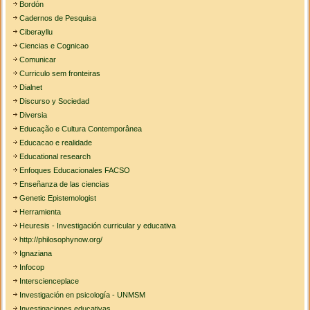
Bordón
Cadernos de Pesquisa
Ciberayllu
Ciencias e Cognicao
Comunicar
Curriculo sem fronteiras
Dialnet
Discurso y Sociedad
Diversia
Educação e Cultura Contemporânea
Educacao e realidade
Educational research
Enfoques Educacionales FACSO
Enseñanza de las ciencias
Genetic Epistemologist
Herramienta
Heuresis - Investigación curricular y educativa
http://philosophynow.org/
Ignaziana
Infocop
Interscienceplace
Investigación en psicología - UNMSM
Investigaciones educativas