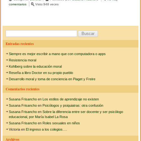
c
tt
m
comentarios
e
Visto:948 veces
n
e
er
p
X
V
b
ar
I
I
o
tir
B
J
o
u
o
Entradas recientes
r
s
n
k
Siempre es mejor escribir a mano que con computadora o apps
a
c
d
Resistencia moral
a
a
Kohlberg sobre la educación moral
s
Reseña a libro Doctor en su propio pueblo
r
d
Desarrollo moral y toma de conciencia en Piaget y Freire
e
:
P
Comentarios recientes
s
i
Susana Frisancho
en
Los estilos de aprendizaje no existen
c
o
Susana Frisancho
en
Psicólogos y psiquiatras: otra confusión
l
Susana Frisancho
en
Sobre la diferencia entre ser docente y ser psicólogo
o
educacional, por María Isabel La Rosa
g
Susana Frisancho
en
Roles sexuales en niños
í
Victoria
en
El ingreso a los colegios….
a
E
Archivos
d