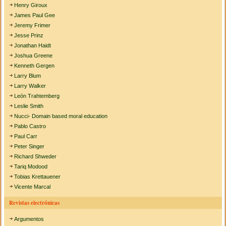
Henry Giroux
James Paul Gee
Jeremy Frimer
Jesse Prinz
Jonathan Haidt
Joshua Greene
Kenneth Gergen
Larry Blum
Larry Walker
León Trahtemberg
Leslie Smith
Nucci- Domain based moral education
Pablo Castro
Paul Carr
Peter Singer
Richard Shweder
Tariq Modood
Tobias Krettauener
Vicente Marcal
Revistas electrónicas
Argumentos