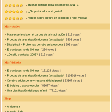
Buenas noticias para el semestre 2011- 1
¿Se podrá educar el gusto?
Videos sobre lectura en el blog de Frank Villegas
Más votados
Mala experiencia en el parque de la imaginación
[ 516 votes ]
Pruebas de la evaluación docente (actualizado)
[ 503 votes ]
Disciplina I – Problemas de robo en la escuela
[ 293 votes ]
El conductismo de Skinner
[ 254 votes ]
¿Diseño curricular 2009?
[ 212 votes ]
Más Visitados
El conductismo de Skinner
[ 131128 vistas ]
Pruebas de la evaluación docente (actualizado)
[ 103016 vistas ]
Cerebro adolescente y responsabilidad penal
[ 93167 vistas ]
El bullying o acoso escolar
[ 89677 vistas ]
Una clasificación del juego infantil
[ 77101 vistas ]
Blogs
Antiprensa
Antonio Linde