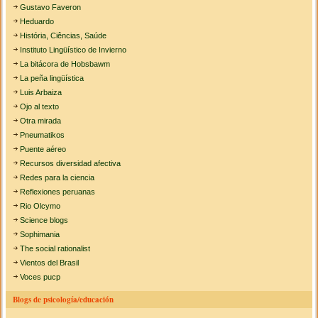
Gustavo Faveron
Heduardo
História, Ciências, Saúde
Instituto Lingüístico de Invierno
La bitácora de Hobsbawm
La peña lingüística
Luis Arbaiza
Ojo al texto
Otra mirada
Pneumatikos
Puente aéreo
Recursos diversidad afectiva
Redes para la ciencia
Reflexiones peruanas
Rio Olcymo
Science blogs
Sophimania
The social rationalist
Vientos del Brasil
Voces pucp
Blogs de psicología/educación