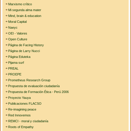
Marxismo crítico
Mi segunda alma mater
Mind, brain & education
Moral Capital
Naeyc
OEI - Valores
Open Culture
Página de Facing History
Página de Larry Nucci
Página Eduteka
Pijama surf
PREAL
PROEPE
Prometheus Research Group
Propuesta de evaluación ciudadanía
Propuesta de Formación Ética - Perú 2006
Proyecto Yauya
Publicaciones FLACSO
Re-imagining peace
Red Innovemos
REMCI - moral y ciudadanía
Roots of Empathy