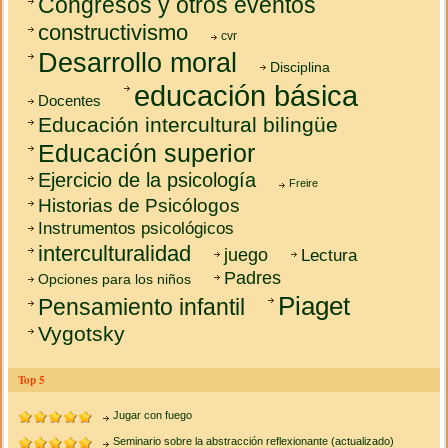
Congresos y otros eventos
constructivismo
cvr
Desarrollo moral
Disciplina
educación básica
Docentes
Educación intercultural bilingüe
Educación superior
Ejercicio de la psicología
Freire
Historias de Psicólogos
Instrumentos psicológicos
interculturalidad
juego
Lectura
Padres
Opciones para los niños
Piaget
Pensamiento infantil
Vygotsky
Top 5
Jugar con fuego
Seminario sobre la abstracción reflexionante (actualizado)