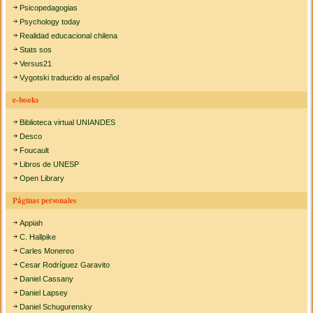
Psicopedagogias
Psychology today
Realidad educacional chilena
Stats sos
Versus21
Vygotski traducido al español
e-books
Biblioteca virtual UNIANDES
Desco
Foucault
Libros de UNESP
Open Library
Páginas personales
Appiah
C. Hallpike
Carles Monereo
Cesar Rodríguez Garavito
Daniel Cassany
Daniel Lapsey
Daniel Schugurensky