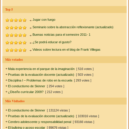
Top 5
Jugar con fuego
Seminario sobre la abstracción reflexionante (actualizado)
Buenas noticias para el semestre 2011- 1
¿Se podrá educar el gusto?
Videos sobre lectura en el blog de Frank Villegas
Más votados
Mala experiencia en el parque de la imaginación
[ 516 votes ]
Pruebas de la evaluación docente (actualizado)
[ 503 votes ]
Disciplina I – Problemas de robo en la escuela
[ 293 votes ]
El conductismo de Skinner
[ 254 votes ]
¿Diseño curricular 2009?
[ 212 votes ]
Más Visitados
El conductismo de Skinner
[ 131124 vistas ]
Pruebas de la evaluación docente (actualizado)
[ 103016 vistas ]
Cerebro adolescente y responsabilidad penal
[ 93166 vistas ]
El bullying o acoso escolar
[ 89676 vistas ]