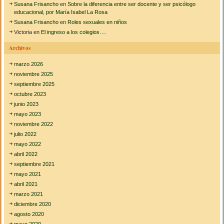
a
Susana Frisancho
en
Sobre la diferencia entre ser docente y ser psicólogo
c
educacional, por María Isabel La Rosa
i
Susana Frisancho
en
Roles sexuales en niños
ó
Victoria
en
El ingreso a los colegios….
n
e
Archivos
c
o
marzo 2026
n
ó
noviembre 2025
m
septiembre 2025
i
octubre 2023
c
junio 2023
a
mayo 2023
noviembre 2022
julio 2022
mayo 2022
abril 2022
septiembre 2021
mayo 2021
abril 2021
marzo 2021
diciembre 2020
agosto 2020
mayo 2020