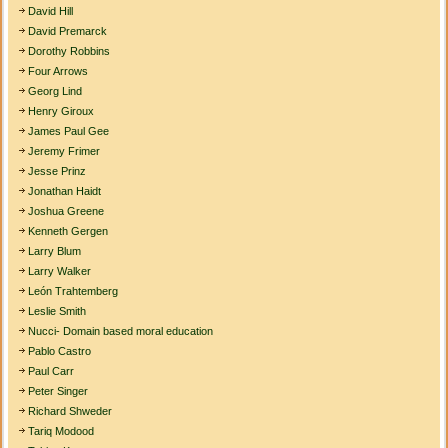
David Hill
David Premarck
Dorothy Robbins
Four Arrows
Georg Lind
Henry Giroux
James Paul Gee
Jeremy Frimer
Jesse Prinz
Jonathan Haidt
Joshua Greene
Kenneth Gergen
Larry Blum
Larry Walker
León Trahtemberg
Leslie Smith
Nucci- Domain based moral education
Pablo Castro
Paul Carr
Peter Singer
Richard Shweder
Tariq Modood