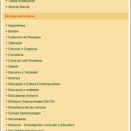
Tobias Krettauener
Vicente Marcal
Revistas electrónicas
Argumentos
Bordón
Cadernos de Pesquisa
Ciberayllu
Ciencias e Cognicao
Comunicar
Curriculo sem fronteiras
Dialnet
Discurso y Sociedad
Diversia
Educação e Cultura Contemporânea
Educacao e realidade
Educational research
Enfoques Educacionales FACSO
Enseñanza de las ciencias
Genetic Epistemologist
Herramienta
Heuresis - Investigación curricular y educativa
http://philosophynow.org/