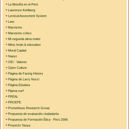
La filosofía en el Perú
Lawrence Kohlberg
Lectical Assesment System
Leer
Marxismo
Marxismo crítico
Mi segunda alma mater
Mind, brain & education
Moral Capital
Naeyc
OEI - Valores
Open Culture
Página de Facing History
Página de Larry Nucci
Página Eduteka
Pijama surf
PREAL
PROEPE
Prometheus Research Group
Propuesta de evaluación ciudadanía
Propuesta de Formación Ética - Perú 2006
Proyecto Yauya