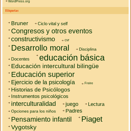
WordPress.org
Etiquetas
Bruner
Ciclo vital y self
Congresos y otros eventos
constructivismo
cvr
Desarrollo moral
Disciplina
educación básica
Docentes
Educación intercultural bilingüe
Educación superior
Ejercicio de la psicología
Freire
Historias de Psicólogos
Instrumentos psicológicos
interculturalidad
juego
Lectura
Padres
Opciones para los niños
Piaget
Pensamiento infantil
Vygotsky