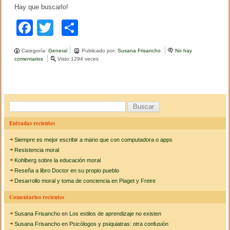
Hay que buscarlo!
F
T
C
a
wi
o
Categoría:
General
Publicado por:
Susana Frisancho
No hay
c
tt
m
comentarios
e
Visto:1294 veces
n
e
er
p
N
u
b
ar
e
v
o
tir
B
o
l
u
o
Entradas recientes
i
s
b
k
Siempre es mejor escribir a mano que con computadora o apps
r
c
o
Resistencia moral
s
a
Kohlberg sobre la educación moral
o
Reseña a libro Doctor en su propio pueblo
r
b
Desarrollo moral y toma de conciencia en Piaget y Freire
r
:
e
Comentarios recientes
e
d
Susana Frisancho
en
Los estilos de aprendizaje no existen
u
c
Susana Frisancho
en
Psicólogos y psiquiatras: otra confusión