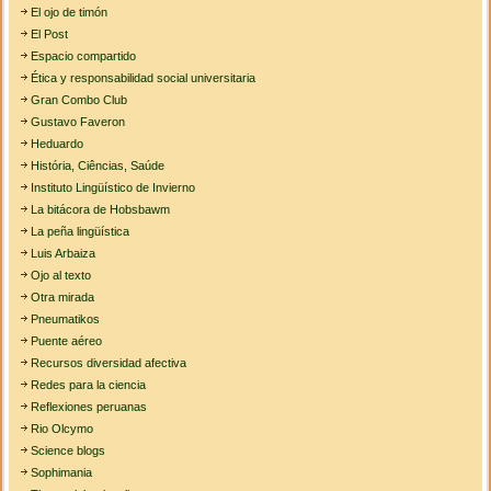
El ojo de timón
El Post
Espacio compartido
Ética y responsabilidad social universitaria
Gran Combo Club
Gustavo Faveron
Heduardo
História, Ciências, Saúde
Instituto Lingüístico de Invierno
La bitácora de Hobsbawm
La peña lingüística
Luis Arbaiza
Ojo al texto
Otra mirada
Pneumatikos
Puente aéreo
Recursos diversidad afectiva
Redes para la ciencia
Reflexiones peruanas
Rio Olcymo
Science blogs
Sophimania