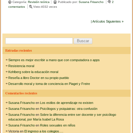
Categoría:
Revisión teórica
Publicado por:
Susana Frisancho
2
c
tt
m
comentarios
e
Visto:4032 veces
n
e
er
p
L
a
| Artículos Siguientes »
b
ar
o
p
o
tir
e
B
r
o
a
u
c
Entradas recientes
k
i
s
ó
Siempre es mejor escribir a mano que con computadora o apps
c
n
Resistencia moral
c
a
Kohlberg sobre la educación moral
o
Reseña a libro Doctor en su propio pueblo
m
r
b
Desarrollo moral y toma de conciencia en Piaget y Freire
i
:
n
Comentarios recientes
a
t
Susana Frisancho
en
Los estilos de aprendizaje no existen
o
Susana Frisancho
en
Psicólogos y psiquiatras: otra confusión
r
Susana Frisancho
en
Sobre la diferencia entre ser docente y ser psicólogo
i
educacional, por María Isabel La Rosa
a
Susana Frisancho
en
Roles sexuales en niños
y
e
Victoria
en
El ingreso a los colegios….