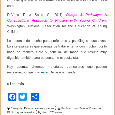
Un texto que aborda este tema fascinante en relación con la física
e
es este:
C
u
DeVries, R. & Sales, C. (2011).
Ramps & Pathways: A
l
t
Constructivist Approach to Physics with Young Children
.
u
Washington: National Association for the Education of Young
r
Children
a
l
P
Lo recomiendo mucho para profesores y psicólogos educativos.
a
Lo interesante es que además de tratar el tema con mucho rigor lo
t
hace de manera clara y sencilla, de modo que resulta muy
t
e
digerible también para personas no especialistas.
r
n
Hay además diversos materiales curriculares que pueden
i
revisarse, por ejemplo
este
. Denle una mirada.
n
g
o
»
Leer más
f
C
o
F
T
C
g
n
a
wi
o
i
Categoría:
Para profesores y padres
Publicado por:
Susana Frisancho
t
c
tt
m
No hay comentarios
e
Visto:1670 veces
i