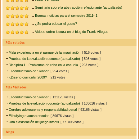
Seminario sobre la abstracción reflexionante (actualizado)
Buenas noticias para el semestre 2011- 1
¿Se podrá educar el gusto?
Videos sobre lectura en el blog de Frank Villegas
Más votados
Mala experiencia en el parque de la imaginación
[ 516 votes ]
Pruebas de la evaluación docente (actualizado)
[ 503 votes ]
Disciplina I – Problemas de robo en la escuela
[ 293 votes ]
El conductismo de Skinner
[ 254 votes ]
¿Diseño curricular 2009?
[ 212 votes ]
Más Visitados
El conductismo de Skinner
[ 131125 vistas ]
Pruebas de la evaluación docente (actualizado)
[ 103016 vistas ]
Cerebro adolescente y responsabilidad penal
[ 93166 vistas ]
El bullying o acoso escolar
[ 89676 vistas ]
Una clasificación del juego infantil
[ 77100 vistas ]
Blogs