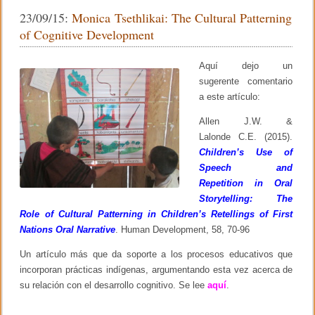
u
b
ar
c
23/09/15:
Monica Tsethlikai: The Cultural Patterning
e
i
g
of Cognitive Development
o
tir
e
o
n
,
o
t
p
Aquí dejo un
í
e
k
f
sugerente comentario
n
i
s
a este artículo:
c
a
o
m
Allen J.W. &
s
i
p
Lalonde C.E. (2015).
e
a
Children’s Use of
n
r
t
Speech and
a
o
l
Repetition in Oral
y
a
l
Storytelling: The
e
e
Role of Cultural Patterning in Children’s Retellings of First
d
n
u
Nations Oral Narrative
. Human Development, 58, 70-96
g
c
u
a
a
Un artículo más que da soporte a los procesos educativos que
c
j
incorporan prácticas indígenas, argumentando esta vez acerca de
i
e
ó
su relación con el desarrollo cognitivo. Se lee
aquí
.
–
n
J
d
e
e