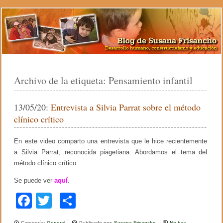
Archivo de la etiqueta:
Pensamiento infantil
13/05/20:
Entrevista a Silvia Parrat sobre el método
clínico crítico
En este video comparto una entrevista que le hice recientemente
a Silvia Parrat, reconocida piagetiana. Abordamos el tema del
método clínico crítico.
Se puede ver
aquí
.
F
T
C
a
wi
o
Categoría:
General
Publicado por:
Susana Frisancho
No hay