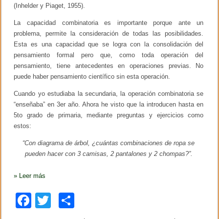
(Inhelder y Piaget, 1955).
La capacidad combinatoria es importante porque ante un
problema, permite la consideración de todas las posibilidades.
Esta es una capacidad que se logra con la consolidación del
pensamiento formal pero que, como toda operación del
pensamiento, tiene antecedentes en operaciones previas. No
puede haber pensamiento científico sin esta operación.
Cuando yo estudiaba la secundaria, la operación combinatoria se
“enseñaba” en 3er año. Ahora he visto que la introducen hasta en
5to grado de primaria, mediante preguntas y ejercicios como
estos:
“Con diagrama de árbol, ¿cuántas combinaciones de ropa se
pueden hacer con 3 camisas, 2 pantalones y 2 chompas?”.
»
Leer más
F
T
C
a
wi
o