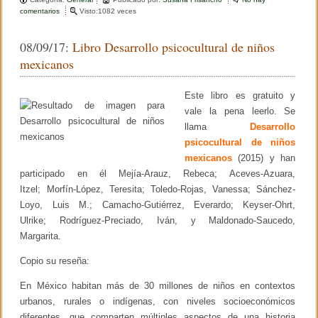
c
tt
m
comentarios
e
Visto:1082 veces
n
e
er
p
E
08/09/17:
Libro Desarrollo psicocultural de niños
n
b
ar
t
mexicanos
r
o
tir
e
v
Este libro es gratuito y
o
i
vale la pena leerlo. Se
s
k
t
llama
Desarrollo
a
psicocultural de niños
a
mexicanos
(2015) y han
S
i
participado en él Mejía-Arauz, Rebeca; Aceves-Azuara,
l
Itzel; Morfín-López, Teresita; Toledo-Rojas, Vanessa; Sánchez-
v
Loyo, Luis M.; Camacho-Gutiérrez, Everardo; Keyser-Ohrt,
i
a
Ulrike; Rodríguez-Preciado, Iván, y Maldonado-Saucedo,
P
Margarita.
a
r
Copio su reseña:
r
a
t
En México habitan más de 30 millones de niños en contextos
s
urbanos, rurales o indígenas, con niveles socioeconómicos
o
diferentes, que comparten múltiples aspectos de una historia
b