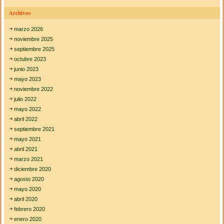
l
m
Archivos
a
s
marzo 2026
t
noviembre 2025
e
septiembre 2025
r
octubre 2023
m
i
junio 2023
n
mayo 2023
d
noviembre 2022
julio 2022
mayo 2022
abril 2022
septiembre 2021
mayo 2021
abril 2021
marzo 2021
diciembre 2020
agosto 2020
mayo 2020
abril 2020
febrero 2020
enero 2020