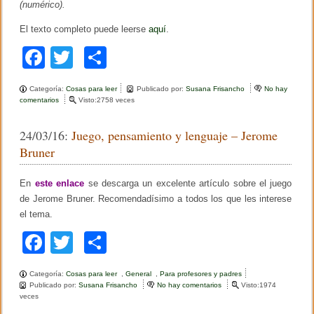
(numérico).
El texto completo puede leerse
aquí
.
F
T
C
a
wi
o
Categoría:
Cosas para leer
Publicado por:
Susana Frisancho
No hay
c
tt
m
comentarios
e
Visto:2758 veces
n
e
er
p
P
24/03/16:
Juego, pensamiento y lenguaje – Jerome
i
b
ar
a
Bruner
g
o
tir
e
t
En
este enlace
se descarga un excelente artículo sobre el juego
o
:
de Jerome Bruner. Recomendadísimo a todos los que les interese
f
k
u
el tema.
n
F
T
C
d
a
a
wi
o
m
e
Categoría:
Cosas para leer
,
General
,
Para profesores y padres
c
tt
m
n
Publicado por:
Susana Frisancho
No hay comentarios
e
Visto:1974
t
veces
n
e
er
p
o
J
s