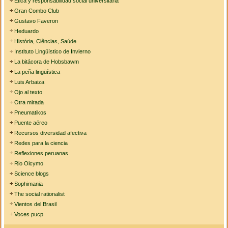
Ética y responsabilidad social universitaria
Gran Combo Club
Gustavo Faveron
Heduardo
História, Ciências, Saúde
Instituto Lingüístico de Invierno
La bitácora de Hobsbawm
La peña lingüística
Luis Arbaiza
Ojo al texto
Otra mirada
Pneumatikos
Puente aéreo
Recursos diversidad afectiva
Redes para la ciencia
Reflexiones peruanas
Rio Olcymo
Science blogs
Sophimania
The social rationalist
Vientos del Brasil
Voces pucp