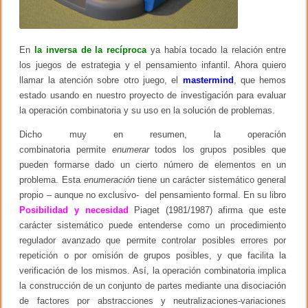
p
i
a
m
e
En
la inversa de la recíproca
ya había tocado la relación entre
m
los juegos de estrategia y el pensamiento infantil. Ahora quiero
o
llamar la atención sobre otro juego, el
r
mastermind
, que hemos
i
estado usando en nuestro proyecto de investigación para evaluar
a
la operación combinatoria y su uso en la solución de problemas.
Dicho muy en resumen, la operación
combinatoria permite
enumerar
todos los grupos posibles que
pueden formarse dado un cierto número de elementos en un
problema. Esta
enumeración
tiene un carácter sistemático general
propio – aunque no exclusivo- del pensamiento formal. En su libro
Posibilidad y necesidad
Piaget (1981/1987) afirma que este
carácter sistemático puede entenderse como un procedimiento
regulador avanzado que permite controlar posibles errores por
repetición o por omisión de grupos posibles, y que facilita la
verificación de los mismos. Así, la operación combinatoria implica
la construcción de un conjunto de partes mediante una disociación
de factores por abstracciones y neutralizaciones-variaciones