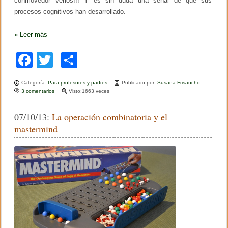
conmovedor verlos!!! Y es sin duda una señal de que sus
procesos cognitivos han desarrollado.
»
Leer más
F
T
C
a
wi
o
Categoría:
Para profesores y padres
Publicado por:
Susana Frisancho
c
tt
m
3 comentarios
e
Visto:1663 veces
n
e
er
p
E
07/10/13:
La operación combinatoria y el
l
b
ar
m
mastermind
a
o
tir
n
e
o
j
o
k
d
e
l
a
p
r
o