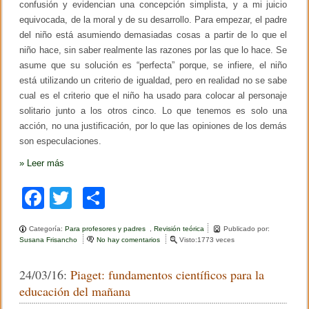
confusión y evidencian una concepción simplista, y a mi juicio
d
e
equivocada, de la moral y de su desarrollo. Para empezar, el padre
n
del niño está asumiendo demasiadas cosas a partir de lo que el
i
ñ
niño hace, sin saber realmente las razones por las que lo hace. Se
o
asume que su solución es “perfecta” porque, se infiere, el niño
s
está utilizando un criterio de igualdad, pero en realidad no se sabe
m
e
cual es el criterio que el niño ha usado para colocar al personaje
x
solitario junto a los otros cinco. Lo que tenemos es solo una
i
acción, no una justificación, por lo que las opiniones de los demás
c
a
son especulaciones.
n
o
»
Leer más
s
F
T
C
a
wi
o
Categoría:
Para profesores y padres
,
Revisión teórica
Publicado por:
c
tt
m
Susana Frisancho
No hay comentarios
e
Visto:1773 veces
n
e
er
p
N
24/03/16:
Piaget: fundamentos científicos para la
i
b
ar
ñ
educación del mañana
o
o
tir
d