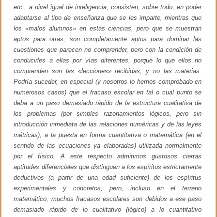
í
etc., a nivel igual de inteligencia, consisten, sobre todo, en poder
a
adaptarse al tipo de enseñanza que se les imparte, mientras que
los «malos alumnos» en estas ciencias, pero que se muestran
aptos para otras, son completamente aptos para dominar las
cuestiones que parecen no comprender, pero con la condición de
conducirles a ellas por vías diferentes, porque lo que ellos no
comprenden son las «lecciones» recibidas, y no las materias.
Podría suceder, en especial (y nosotros lo hemos comprobado en
numerosos casos) que el fracaso escolar en tal o cual punto se
deba a un paso demasiado rápido de la estructura cualitativa de
los problemas (por simples razonamientos lógicos, pero sin
introducción inmediata de las relaciones numéricas y de las leyes
métricas), a la puesta en forma cuantitativa o matemática (en el
sentido de las ecuaciones ya elaboradas) utilizada normalmente
por el físico. A este respecto admitimos gustosos ciertas
aptitudes diferenciales que distinguen a los espíritus estrictamente
deductivos (a partir de una edad suficiente) de los espíritus
experimentales y concretos; pero, incluso en el terreno
matemático, muchos fracasos escolares son debidos a ese paso
demasiado rápido de lo cualitativo (lógico) a lo cuantitativo