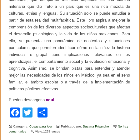
r
milenaria que dio fruto a un país que es una rica mezcla de
e
culturas, etnias y lenguas. Su situación solo se puede estudiar a
e
partir de esta realidad multifacética. Este libro aspira a mejorar la
l
m
comprensión de los diversos aspectos socioculturales que afectan
é
el desarrollo psicológico y la vida de los niños mexicanos. Para
t
o
ello, se presenta una panorámica de contextos y situaciones
d
particulares que permiten identificar cómo en la niñez la historia
o
individual o grupal tiene implicaciones relevantes en los
c
l
aprendizajes, el comportamiento social y la evolución emocional y
í
cognitiva. Asimismo, se brindan pistas para entender y atender
n
mejor las necesidades de los niños en México, ya sea en el seno
i
c
familiar, el ámbito escolar o a través de la implementación de
o
políticas públicas efectivas.
c
r
Pueden descargarlo
aquí
.
í
t
F
T
C
i
c
a
wi
o
o
Categoría:
Cosas para leer
Publicado por:
Susana Frisancho
No hay
c
tt
m
comentarios
e
Visto:1238 veces
n