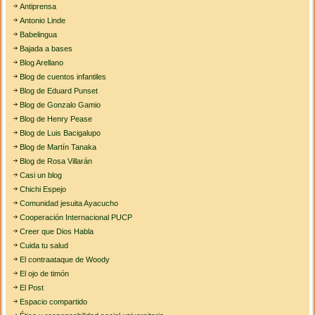
Antiprensa
Antonio Linde
Babelingua
Bajada a bases
Blog Arellano
Blog de cuentos infantiles
Blog de Eduard Punset
Blog de Gonzalo Gamio
Blog de Henry Pease
Blog de Luis Bacigalupo
Blog de Martín Tanaka
Blog de Rosa Villarán
Casi un blog
Chichi Espejo
Comunidad jesuita Ayacucho
Cooperación Internacional PUCP
Creer que Dios Habla
Cuida tu salud
El contraataque de Woody
El ojo de timón
El Post
Espacio compartido