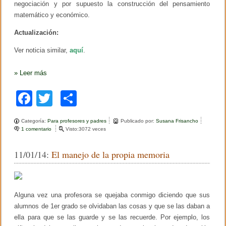
negociación y por supuesto la construcción del pensamiento
matemático y económico.
Actualización:
Ver noticia similar,
aquí
.
»
Leer más
F
T
C
a
wi
o
Categoría:
Para profesores y padres
Publicado por:
Susana Frisancho
c
tt
m
1 comentario
e
Visto:3072 veces
n
e
er
p
E
11/01/14:
El manejo de la propia memoria
l
b
ar
i
n
o
tir
t
e
o
r
Alguna vez una profesora se quejaba conmigo diciendo que sus
c
alumnos de 1er grado se olvidaban las cosas y que se las daban a
k
a
ella para que se las guarde y se las recuerde. Por ejemplo, los
m
b