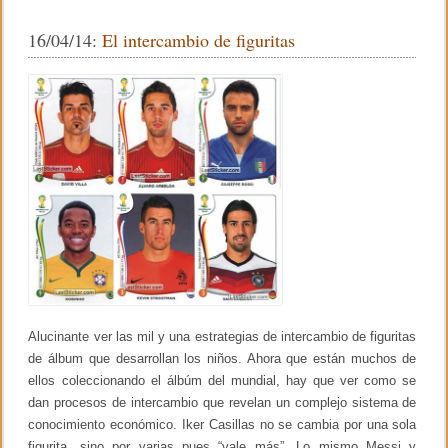
n
v
e
er
p
R
e
16/04/14:
El intercambio de figuritas
a
D
b
ar
m
e
p
v
o
tir
s
e
a
l
o
n
o
d
p
k
P
m
a
e
t
n
h
t
w
a
y
s
Alucinante ver las mil y una estrategias de intercambio de figuritas
de álbum que desarrollan los niños. Ahora que están muchos de
ellos coleccionando el álbúm del mundial, hay que ver como se
dan procesos de intercambio que revelan un complejo sistema de
conocimiento económico. Iker Casillas no se cambia por una sola
figurita, sino por varias pues “vale más”. Lo mismo Messi y