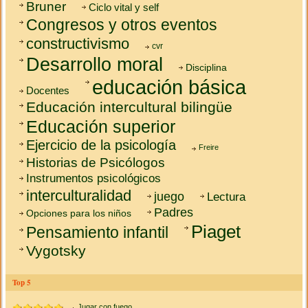
Bruner
Ciclo vital y self
Congresos y otros eventos
constructivismo
cvr
Desarrollo moral
Disciplina
educación básica
Docentes
Educación intercultural bilingüe
Educación superior
Ejercicio de la psicología
Freire
Historias de Psicólogos
Instrumentos psicológicos
interculturalidad
juego
Lectura
Padres
Opciones para los niños
Piaget
Pensamiento infantil
Vygotsky
Top 5
Jugar con fuego