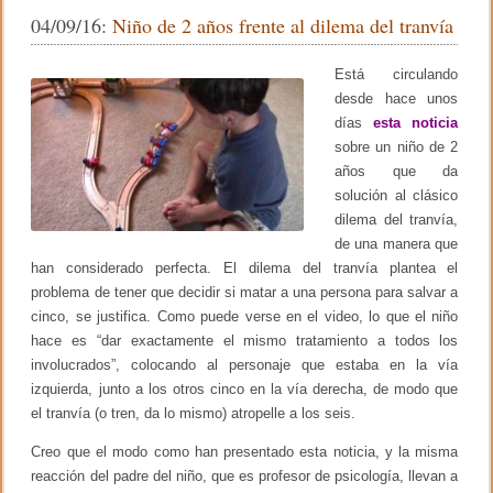
e
er
p
L
04/09/16:
Niño de 2 años frente al dilema del tranvía
i
b
ar
b
r
o
tir
Está circulando
o
D
desde hace unos
o
e
días
esta noticia
s
k
sobre un niño de 2
a
r
años que da
r
solución al clásico
o
l
dilema del tranvía,
l
de una manera que
o
han considerado perfecta. El dilema del tranvía plantea el
p
s
problema de tener que decidir si matar a una persona para salvar a
i
cinco, se justifica. Como puede verse en el video, lo que el niño
c
hace es “dar exactamente el mismo tratamiento a todos los
o
c
involucrados”, colocando al personaje que estaba en la vía
u
izquierda, junto a los otros cinco en la vía derecha, de modo que
l
t
el tranvía (o tren, da lo mismo) atropelle a los seis.
u
r
Creo que el modo como han presentado esta noticia, y la misma
a
reacción del padre del niño, que es profesor de psicología, llevan a
l