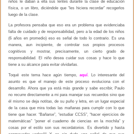
niños le daban a ella sus lentes durante la clase de educación
i
física, o un libro, diciéndole que “les hiciera recordar” recogerlos
o
luego de la clase.
d
e
f
La profesora pensaba que eso era un problema que evidenciaba
i
falta de cuidado y de responsabilidad, pero a la edad de los niños
g
(6 años en promedio) eso es señal de todo lo contrario. Es una
u
r
manera, aun incipiente, de controlar sus propios procesos
i
cognitivos y mostrar, precisamente, un cierto grado de
t
responsabilidad. El niño desea cuidar sus cosas y hace lo que
a
s
tiene a su alcance para evitar olvidarlas.
Toqué este tema hace agún tiempo,
aquí
. Lo interesante del
asunto es que el manejo de este proceso evoluciona con el
desarrollo. Ahora que ya está más grande y sabe escribir, Paulo
no recurre directamente a mi para manejar sus recuerdos sino que
él mismo se deja notitas, de su puño y letra, en un lugar especial
de la casa que mira todas las mañanas para cumplir con lo que
tiene que hacer. “Bañarse”, “estudiar CCSS”, “hacer ejercicios de
matemáticas” “poner el cuaderno de ciencias en la mochila” y
cosas por el estilo son sus recordatorios. Es divertido y hasta