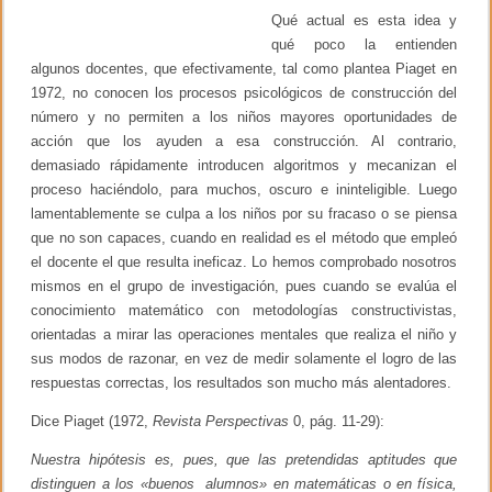
e
Qué actual es esta idea y
o
2
qué poco la entienden
a
k
ñ
algunos docentes, que efectivamente, tal como plantea Piaget en
o
1972, no conocen los procesos psicológicos de construcción del
s
número y no permiten a los niños mayores oportunidades de
f
r
acción que los ayuden a esa construcción. Al contrario,
e
demasiado rápidamente introducen algoritmos y mecanizan el
n
proceso haciéndolo, para muchos, oscuro e ininteligible. Luego
t
e
lamentablemente se culpa a los niños por su fracaso o se piensa
a
que no son capaces, cuando en realidad es el método que empleó
l
d
el docente el que resulta ineficaz. Lo hemos comprobado nosotros
i
mismos en el grupo de investigación, pues cuando se evalúa el
l
conocimiento matemático con metodologías constructivistas,
e
m
orientadas a mirar las operaciones mentales que realiza el niño y
a
sus modos de razonar, en vez de medir solamente el logro de las
d
respuestas correctas, los resultados son mucho más alentadores.
e
l
t
Dice Piaget (1972,
Revista Perspectivas
0, pág. 11-29):
r
a
Nuestra hipótesis es, pues, que las pretendidas aptitudes que
n
distinguen a los «buenos alumnos» en matemáticas o en física,
v