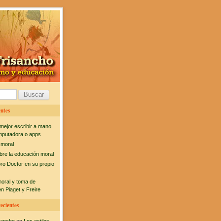
ntes
mejor escribir a mano
mputadora o apps
 moral
bre la educación moral
bro Doctor en su propio
moral y toma de
n Piaget y Freire
ecientes