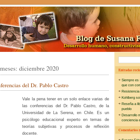
B
 meses:
diciembre 2020
u
Entradas recie
s
Siempre es 
ferencias del Dr. Pablo Castro
c
que con co
Resistencia
a
Kohlberg so
Vale la pena tener en un solo enlace varias de
r
Reseña a li
las conferencias del Dr. Pablo Castro, de la
pueblo
:
Universidad de La Serena, en Chile. Es un
Desarrollo 
psicólogo educacional experto en temas de
conciencia e
teorías subjetivas y procesos de reflexión
Comentarios r
docente.