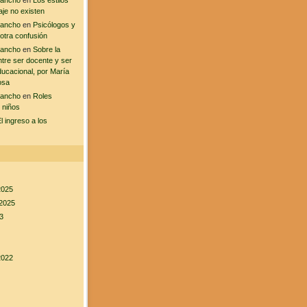
sancho
en
Los estilos
aje no existen
sancho
en
Psicólogos y
 otra confusión
sancho
en
Sobre la
ntre ser docente y ser
ducacional, por María
osa
sancho
en
Roles
 niños
l ingreso a los
2025
2025
3
2022