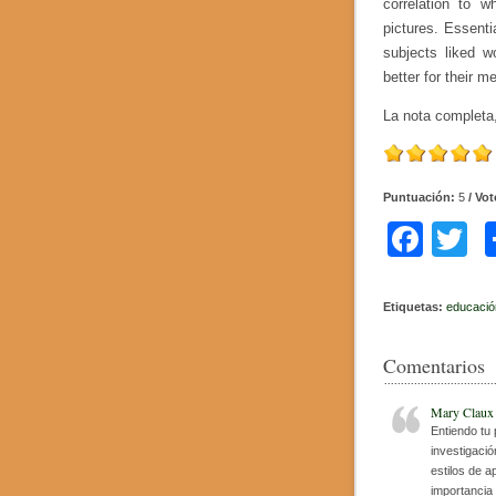
correlation to 
pictures. Essentia
subjects liked w
better for their m
La nota completa
Puntuación:
5
/ Vo
F
T
a
w
c
tt
Etiquetas:
educació
e
e
Comentarios
b
o
Mary Claux
Entiendo tu
o
investigaci
estilos de 
k
importancia