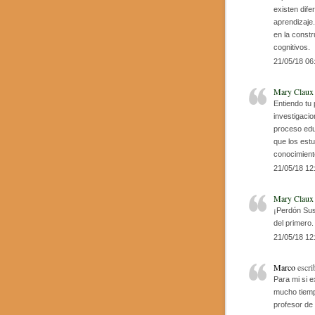
existen dife
aprendizaje.
en la constr
cognitivos.
21/05/18 06
Mary Claux
Entiendo tu
investigacio
proceso edu
que los estu
conocimient
21/05/18 12
Mary Claux
¡Perdón Sus
del primer
21/05/18 12
Marco
escri
Para mi si e
mucho tiemp
profesor de