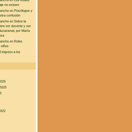
sancho
en
Los estilos
aje no existen
sancho
en
Psicólogos y
 otra confusión
sancho
en
Sobre la
ntre ser docente y ser
ducacional, por María
osa
sancho
en
Roles
 niños
l ingreso a los
2025
2025
3
2022