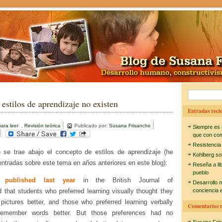
B
 estilos de aprendizaje no existen
u
Entradas recie
s
ara leer
,
Revisión teórica
Publicado por:
Susana Frisancho
Siempre es 
c
que con co
Resistencia
a
e se trae abajo el concepto de estilos de aprendizaje (he
Kohlberg so
r
entradas sobre este tema en años anteriores en este blog):
Reseña a li
pueblo
:
dy
published last year
in the British Journal of
Desarrollo 
 that students who preferred learning visually thought they
conciencia e
ictures better, and those who preferred learning verbally
Comentarios r
 remember words better. But those preferences had no