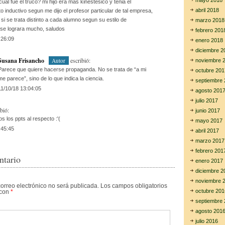
mayo 2018
ual fue el truco? mi hijo era mas kinestesico y tenia el
abril 2018
 inductivo segun me dijo el profesor particular de tal empresa,
si se trata distinto a cada alumno segun su estilo de
marzo 2018
 se lograra mucho, saludos
febrero 201
:26:09
enero 2018
diciembre 2
Susana Frisancho
escribió:
Autor
noviembre 
Parece que quiere hacerse propaganda. No se trata de “a mi
octubre 201
me parece”, sino de lo que indica la ciencia.
septiembre 
11/10/18 13:04:05
agosto 201
julio 2017
bió:
junio 2017
os los ppts al respecto :'(
mayo 2017
:45:45
abril 2017
marzo 2017
febrero 201
ntario
enero 2017
diciembre 2
noviembre 
correo electrónico no será publicada.
Los campos obligatorios
octubre 201
 con
*
septiembre 
agosto 201
julio 2016