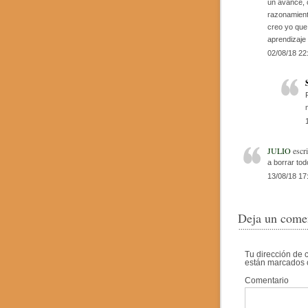
un avance, c
razonamiento
creo yo que 
aprendizaje
02/08/18 22
JULIO
escri
a borrar tod
13/08/18 17
Deja un come
Tu dirección de 
están marcados
Comentario