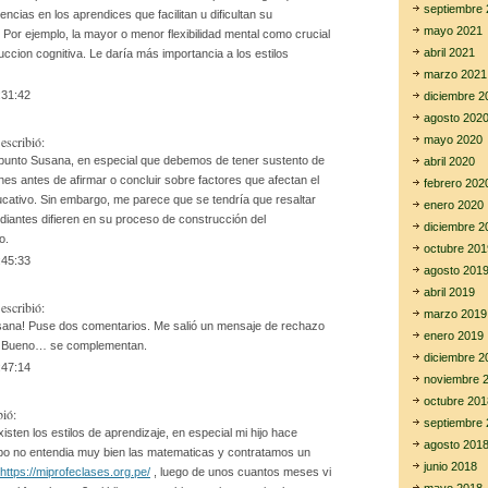
septiembre 
rencias en los aprendices que facilitan u dificultan su
mayo 2021
 Por ejemplo, la mayor o menor flexibilidad mental como crucial
abril 2021
uccion cognitiva. Le daría más importancia a los estilos
marzo 2021
:31:42
diciembre 2
agosto 202
mayo 2020
escribió:
 punto Susana, en especial que debemos de tener sustento de
abril 2020
nes antes de afirmar o concluir sobre factores que afectan el
febrero 202
cativo. Sin embargo, me parece que se tendría que resaltar
enero 2020
diantes difieren en su proceso de construcción del
diciembre 2
o.
octubre 201
:45:33
agosto 201
abril 2019
escribió:
marzo 2019
ana! Puse dos comentarios. Me salió un mensaje de rechazo
enero 2019
o. Bueno… se complementan.
diciembre 2
:47:14
noviembre 
octubre 201
bió:
septiembre 
xisten los estilos de aprendizaje, en especial mi hijo hace
agosto 201
o no entendia muy bien las matematicas y contratamos un
junio 2018
https://miprofeclases.org.pe/
, luego de unos cuantos meses vi