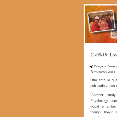
21/05/18:
Los
Categoría:
Cosas p
Visto:3090 veces
Otro artículo qu
publicado varias 
“Another stu
Psychology found
would remember p
thought they’d