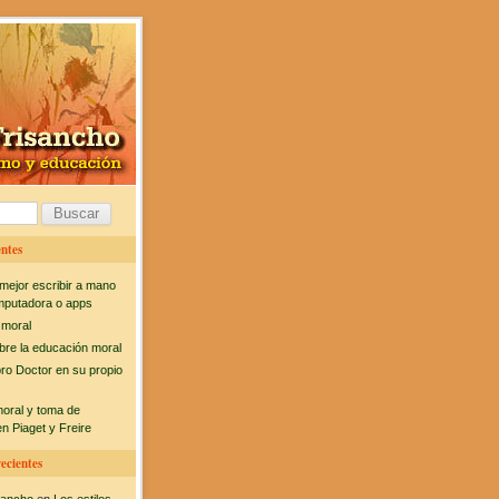
ntes
mejor escribir a mano
mputadora o apps
 moral
bre la educación moral
bro Doctor en su propio
moral y toma de
n Piaget y Freire
ecientes