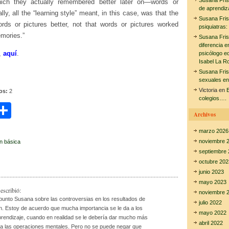
Susana Fri
which they actually remembered better later on—words or
de aprendiz
lly, all the “learning style” meant, in this case, was that the
Susana Fri
ords or pictures better, not that words or pictures worked
psiquiatras:
emories.”
Susana Fri
diferencia e
,
aquí
.
psicólogo e
Isabel La R
Susana Fri
sexuales en
Victoria
en
E
tos:
2
colegios….
C
Archivos
i
o
marzo 2026
m
noviembre 
n básica
septiembre 
r
p
octubre 202
ar
junio 2023
mayo 2023
tir
escribió:
noviembre 
 punto Susana sobre las controversias en los resultados de
julio 2022
ón. Estoy de acuerdo que mucha importancia se le da a los
mayo 2022
aprendizaje, cuando en realidad se le debería dar mucho más
abril 2022
 a las operaciones mentales. Pero no se puede negar que