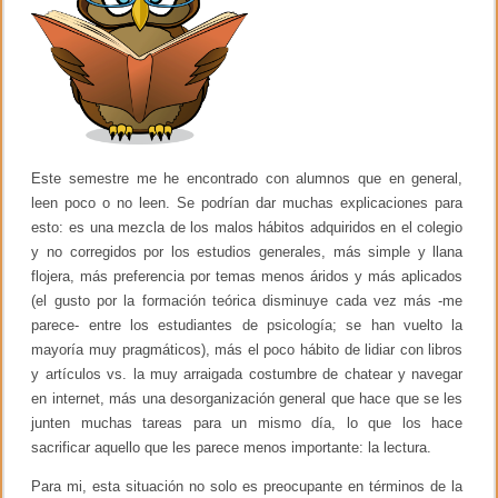
k
d
l
a
R
e
v
i
s
t
a
d
Este semestre me he encontrado con alumnos que en general,
e
leen poco o no leen. Se podrían dar muchas explicaciones para
P
s
esto: es una mezcla de los malos hábitos adquiridos en el colegio
i
y no corregidos por los estudios generales, más simple y llana
c
flojera, más preferencia por temas menos áridos y más aplicados
o
l
(el gusto por la formación teórica disminuye cada vez más -me
o
parece- entre los estudiantes de psicología; se han vuelto la
g
í
mayoría muy pragmáticos), más el poco hábito de lidiar con libros
a
y artículos vs. la muy arraigada costumbre de chatear y navegar
d
en internet, más una desorganización general que hace que se les
e
l
junten muchas tareas para un mismo día, lo que los hace
a
sacrificar aquello que les parece menos importante: la lectura.
U
n
Para mi, esta situación no solo es preocupante en términos de la
i