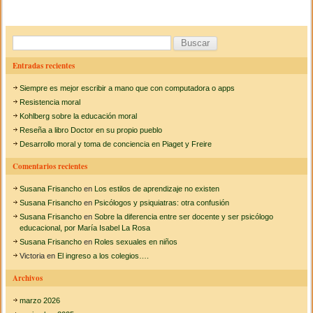
e
er
p
A
n
b
a
b
ar
o
l
o
tir
B
i
d
u
o
Entradas recientes
a
s
s
k
Siempre es mejor escribir a mano que con computadora o apps
l
c
a
Resistencia moral
s
a
Kohlberg sobre la educación moral
e
Reseña a libro Doctor en su propio pueblo
r
v
Desarrollo moral y toma de conciencia en Piaget y Freire
a
:
l
Comentarios recientes
u
a
Susana Frisancho
en
Los estilos de aprendizaje no existen
c
i
Susana Frisancho
en
Psicólogos y psiquiatras: otra confusión
o
Susana Frisancho
en
Sobre la diferencia entre ser docente y ser psicólogo
n
educacional, por María Isabel La Rosa
e
Susana Frisancho
en
Roles sexuales en niños
s
Victoria
en
El ingreso a los colegios….
t
r
Archivos
a
u
marzo 2026
m