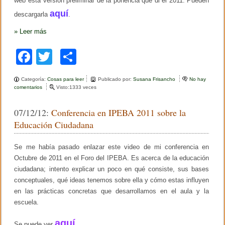
web esta versión preliminar de la ponencia que di el 2011. Pueden
o
u
aquí
descargarla
.
a
k
c
i
»
Leer más
ó
n
F
T
C
d
e
a
wi
o
i
n
Categoría:
Cosas para leer
Publicado por:
Susana Frisancho
No hay
c
tt
m
g
comentarios
e
Visto:1333 veces
r
n
e
er
p
e
T
07/12/12:
Conferencia en IPEBA 2011 sobre la
s
e
b
ar
o
x
Educación Ciudadana
e
t
o
tir
n
o
o
d
Se me había pasado enlazar este video de mi conferencia en
o
p
e
Octubre de 2011 en el Foro del IPEBA. Es acerca de la educación
i
l
k
n
a
ciudadana; intento explicar un poco en qué consiste, sus bases
i
p
conceptuales, qué ideas tenemos sobre ella y cómo estas influyen
ó
r
en las prácticas concretas que desarrollamos en el aula y la
n
e
d
s
escuela.
e
e
u
n
aquí
n
Se puede ver
.
t