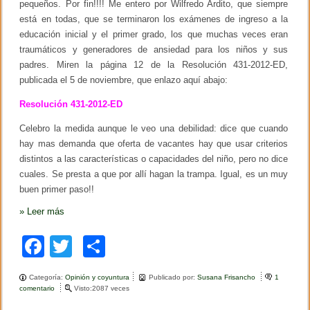
A
pequeños. Por fin!!!! Me entero por Wilfredo Ardito, que siempre
2
está en todas, que se terminaron los exámenes de ingreso a la
0
educación inicial y el primer grado, los que muchas veces eran
1
1
traumáticos y generadores de ansiedad para los niños y sus
s
padres. Miren la página 12 de la Resolución 431-2012-ED,
o
b
publicada el 5 de noviembre, que enlazo aquí abajo:
r
e
Resolución 431-2012-ED
l
a
Celebro la medida aunque le veo una debilidad: dice que cuando
E
hay mas demanda que oferta de vacantes hay que usar criterios
d
u
distintos a las características o capacidades del niño, pero no dice
c
cuales. Se presta a que por allí hagan la trampa. Igual, es un muy
a
buen primer paso!!
c
i
»
Leer más
ó
n
C
F
T
C
i
u
a
wi
o
d
Categoría:
Opinión y coyuntura
a
Publicado por:
Susana Frisancho
1
c
tt
m
comentario
e
Visto:2087 veces
d
n
a