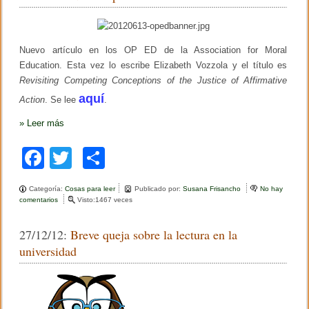
b
ar
i
t
a
í
o
tir
n
c
t
u
o
e
Nuevo artículo en los OP ED de la Association for Moral
l
o
Education. Esta vez lo escribe Elizabeth Vozzola y el título es
k
s
Revisiting Competing Conceptions of the Justice of Affirmative
o
b
aquí
Action
. Se lee
.
r
e
»
Leer más
e
j
e
F
T
C
m
p
a
wi
o
l
Categoría:
Cosas para leer
Publicado por:
Susana Frisancho
No hay
o
c
tt
m
comentarios
e
Visto:1467 veces
s
n
m
e
er
p
N
o
27/12/12:
Breve queja sobre la lectura en la
u
r
b
ar
e
universidad
a
v
l
o
tir
o
e
o
s
o
p
e
e
n