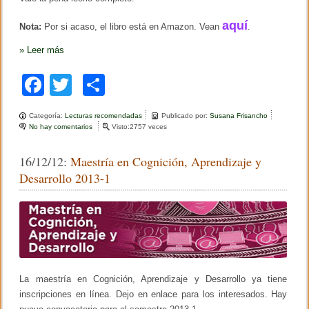
aquí
Nota:
Por si acaso, el libro está en Amazon. Vean
.
»
Leer más
F
T
C
a
wi
o
Categoría:
Lecturas recomendadas
Publicado por:
Susana Frisancho
c
tt
m
No hay comentarios
e
Visto:2757 veces
n
e
er
p
L
16/12/12:
Maestría en Cognición, Aprendizaje y
i
b
ar
b
Desarrollo 2013-1
r
o
tir
o
i
o
n
t
k
e
r
e
s
La maestría en Cognición, Aprendizaje y Desarrollo ya tiene
a
n
inscripciones en línea. Dejo en enlace para los interesados. Hay
t