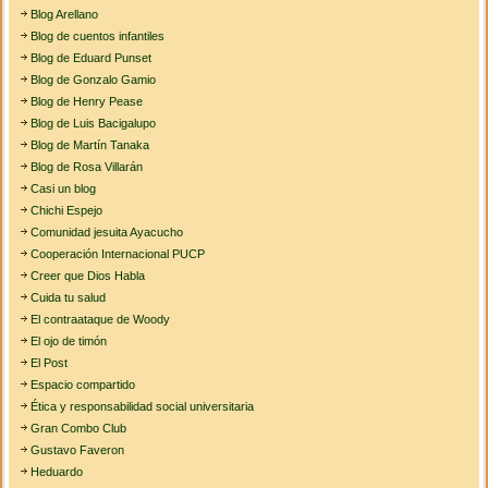
Blog Arellano
Blog de cuentos infantiles
Blog de Eduard Punset
Blog de Gonzalo Gamio
Blog de Henry Pease
Blog de Luis Bacigalupo
Blog de Martín Tanaka
Blog de Rosa Villarán
Casi un blog
Chichi Espejo
Comunidad jesuita Ayacucho
Cooperación Internacional PUCP
Creer que Dios Habla
Cuida tu salud
El contraataque de Woody
El ojo de timón
El Post
Espacio compartido
Ética y responsabilidad social universitaria
Gran Combo Club
Gustavo Faveron
Heduardo