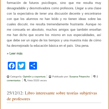
v
formación de futuros psicólogos, sino que me resulta muy
e
desagradable y desmotivadora como profesora. Llegar a una clase
r
con la expectativa de tener una discusión decente y encontrarse
s
i
con que los alumnos no han leído y no tienen ideas sobre las
d
cuales discutir, me resulta tremendamente frustrante. Aunque no
a
d
me consuela en absoluto, muchos amigos que también enseñan
d
me han dicho que ocurre los mismo en sus especialidades, así
e
que debe ser un signo de los tiempos y una muestra más de cómo
C
h
ha desmejorado la educación básica en el país. Una pena.
i
l
»
Leer más
e
F
T
C
a
wi
o
Categoría:
Opinión y coyuntura
Publicado por:
Susana Frisancho
2
c
tt
m
comentarios
e
Visto:5320 veces
n
e
er
p
B
25/12/12:
Libro interesante sobre teorías subjetivas
r
b
ar
e
de profesores
v
o
tir
e
q