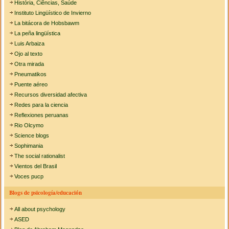
História, Ciências, Saúde
Instituto Lingüístico de Invierno
La bitácora de Hobsbawm
La peña lingüística
Luis Arbaiza
Ojo al texto
Otra mirada
Pneumatikos
Puente aéreo
Recursos diversidad afectiva
Redes para la ciencia
Reflexiones peruanas
Rio Olcymo
Science blogs
Sophimania
The social rationalist
Vientos del Brasil
Voces pucp
Blogs de psicología/educación
All about psychology
ASED