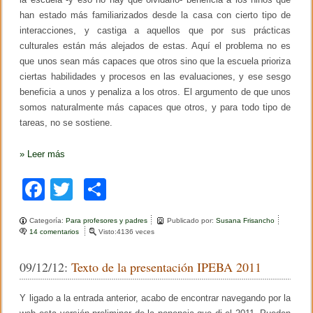
0
1
han estado más familiarizados desde la casa con cierto tipo de
3
interacciones, y castiga a aquellos que por sus prácticas
-
culturales están más alejados de estas. Aquí el problema no es
1
que unos sean más capaces que otros sino que la escuela prioriza
ciertas habilidades y procesos en las evaluaciones, y ese sesgo
beneficia a unos y penaliza a los otros. El argumento de que unos
somos naturalmente más capaces que otros, y para todo tipo de
tareas, no se sostiene.
»
Leer más
F
T
C
a
wi
o
Categoría:
Para profesores y padres
Publicado por:
Susana Frisancho
c
tt
m
14 comentarios
e
Visto:4136 veces
n
e
er
p
L
09/12/12:
Texto de la presentación IPEBA 2011
a
b
ar
e
v
o
tir
Y ligado a la entrada anterior, acabo de encontrar navegando por la
a
l