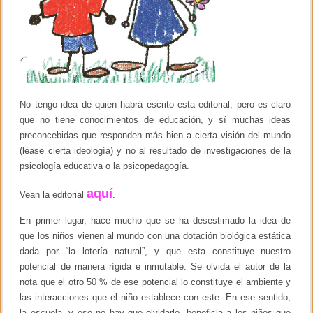
c
f
i
e
ó
s
n
o
,
r
A
e
p
s
r
e
n
No tengo idea de quien habrá escrito esta editorial, pero es claro
d
que no tiene conocimientos de educación, y sí muchas ideas
i
preconcebidas que responden más bien a cierta visión del mundo
z
a
(léase cierta ideología) y no al resultado de investigaciones de la
j
psicología educativa o la psicopedagogía.
e
y
aquí
D
Vean la editorial
.
e
s
En primer lugar, hace mucho que se ha desestimado la idea de
a
que los niños vienen al mundo con una dotación biológica estática
r
r
dada por “la lotería natural”, y que esta constituye nuestro
o
potencial de manera rígida e inmutable. Se olvida el autor de la
l
nota que el otro 50 % de ese potencial lo constituye el ambiente y
l
o
las interacciones que el niño establece con este. En ese sentido,
2
la escuela -y eso no hay que olvidarlo- beneficia a los niños que