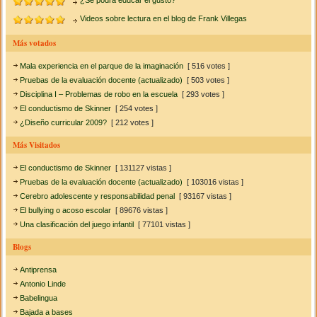
Videos sobre lectura en el blog de Frank Villegas
Más votados
Mala experiencia en el parque de la imaginación
[ 516 votes ]
Pruebas de la evaluación docente (actualizado)
[ 503 votes ]
Disciplina I – Problemas de robo en la escuela
[ 293 votes ]
El conductismo de Skinner
[ 254 votes ]
¿Diseño curricular 2009?
[ 212 votes ]
Más Visitados
El conductismo de Skinner
[ 131127 vistas ]
Pruebas de la evaluación docente (actualizado)
[ 103016 vistas ]
Cerebro adolescente y responsabilidad penal
[ 93167 vistas ]
El bullying o acoso escolar
[ 89676 vistas ]
Una clasificación del juego infantil
[ 77101 vistas ]
Blogs
Antiprensa
Antonio Linde
Babelingua
Bajada a bases