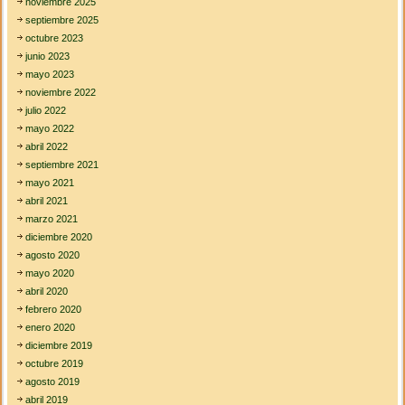
á
noviembre 2025
t
septiembre 2025
i
octubre 2023
c
junio 2023
a
s
mayo 2023
d
noviembre 2022
e
julio 2022
i
mayo 2022
n
g
abril 2022
r
septiembre 2021
e
mayo 2021
s
abril 2021
o
a
marzo 2021
c
diciembre 2020
o
agosto 2020
l
mayo 2020
e
g
abril 2020
i
febrero 2020
o
enero 2020
s
diciembre 2019
octubre 2019
agosto 2019
abril 2019