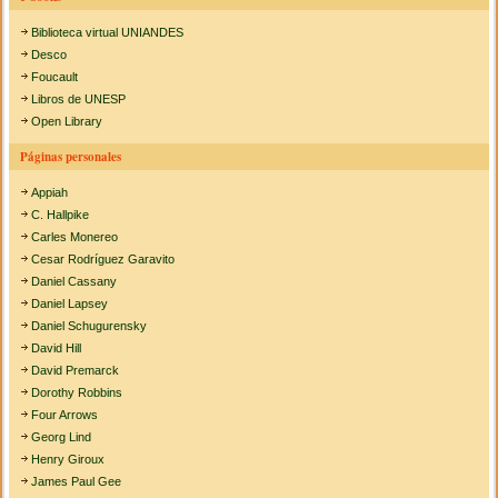
Biblioteca virtual UNIANDES
Desco
Foucault
Libros de UNESP
Open Library
Páginas personales
Appiah
C. Hallpike
Carles Monereo
Cesar Rodríguez Garavito
Daniel Cassany
Daniel Lapsey
Daniel Schugurensky
David Hill
David Premarck
Dorothy Robbins
Four Arrows
Georg Lind
Henry Giroux
James Paul Gee