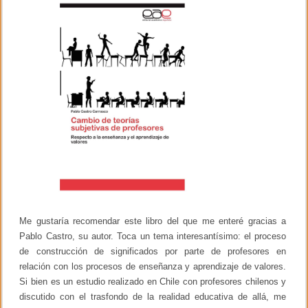
o
u
e
k
j
a
s
o
b
r
e
l
a
l
e
c
t
u
r
a
e
n
Me gustaría recomendar este libro del que me enteré gracias a
l
Pablo Castro, su autor. Toca un tema interesantísimo: el proceso
a
u
de construcción de significados por parte de profesores en
n
relación con los procesos de enseñanza y aprendizaje de valores.
i
Si bien es un estudio realizado en Chile con profesores chilenos y
v
e
discutido con el trasfondo de la realidad educativa de allá, me
r