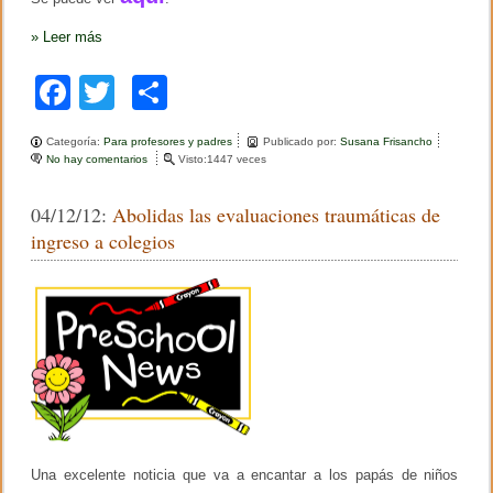
d
a
e
c
»
Leer más
s
i
i
ó
F
T
C
n
n
f
I
a
wi
o
o
P
r
E
Categoría:
Para profesores y padres
Publicado por:
Susana Frisancho
c
tt
m
m
B
No hay comentarios
e
Visto:1447 veces
a
A
n
e
er
p
d
2
C
o
04/12/12:
Abolidas las evaluaciones traumáticas de
0
o
b
ar
1
n
ingreso a colegios
1
f
o
tir
e
r
o
e
n
k
c
i
a
e
n
I
P
E
Una excelente noticia que va a encantar a los papás de niños
B