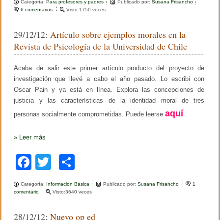
Categoría:
Para profesores y padres
Publicado por:
Susana Frisancho
c
tt
m
6 comentarios
e
Visto:1750 veces
n
e
er
p
P
29/12/12:
Artículo sobre ejemplos morales en la
e
b
ar
n
Revista de Psicología de la Universidad de Chile
s
o
tir
a
m
Acaba de salir este primer artículo producto del proyecto de
o
i
investigación que llevé a cabo el año pasado. Lo escribí con
e
k
n
Oscar Pain y ya está en línea. Explora las concepciones de
t
justicia y las características de la identidad moral de tres
o
aquí
c
personas socialmente comprometidas. Puede leerse
.
r
í
t
»
Leer más
i
c
F
T
C
o
d
a
wi
o
e
e
Categoría:
Información Básica
Publicado por:
Susana Frisancho
1
c
tt
m
s
comentario
e
Visto:3640 veces
t
n
e
er
p
u
A
28/12/12:
Nuevo op ed
d
r