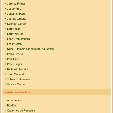
Jeremy Frimer
Jesse Prinz
Jonathan Haidt
Joshua Greene
Kenneth Gergen
Larry Blum
Larry Walker
León Trahtemberg
Leslie Smith
Nucci- Domain based moral education
Pablo Castro
Paul Carr
Peter Singer
Richard Shweder
Tariq Modood
Tobias Krettauener
Vicente Marcal
Revistas electrónicas
Argumentos
Bordón
Cadernos de Pesquisa