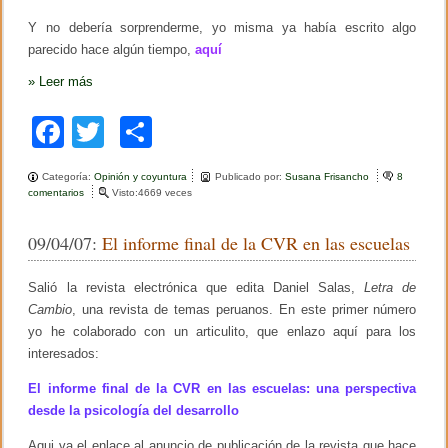
Y no debería sorprenderme, yo misma ya había escrito algo
parecido hace algún tiempo,
aquí
»
Leer más
F
T
C
a
wi
o
Categoría:
Opinión y coyuntura
Publicado por:
Susana Frisancho
8
c
tt
m
comentarios
e
Visto:4669 veces
n
e
er
p
M
09/04/07:
El informe final de la CVR en las escuelas
e
b
ar
p
a
o
tir
Salió la revista electrónica que edita Daniel Salas,
Letra de
r
e
Cambio
, una revista de temas peruanos. En este primer número
o
c
yo he colaborado con un articulito, que enlazo aquí para los
e
k
interesados:
e
l
c
El informe final de la CVR en las escuelas: una perspectiva
o
desde la psicología del desarrollo
l
m
Aqui va el enlace al anuncio de publicación de la revista que hace