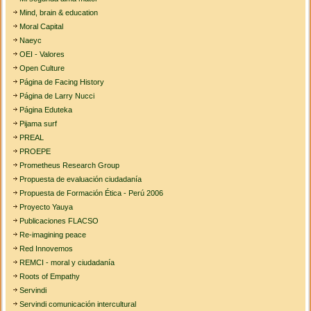
Mind, brain & education
Moral Capital
Naeyc
OEI - Valores
Open Culture
Página de Facing History
Página de Larry Nucci
Página Eduteka
Pijama surf
PREAL
PROEPE
Prometheus Research Group
Propuesta de evaluación ciudadanía
Propuesta de Formación Ética - Perú 2006
Proyecto Yauya
Publicaciones FLACSO
Re-imagining peace
Red Innovemos
REMCI - moral y ciudadanía
Roots of Empathy
Servindi
Servindi comunicación intercultural