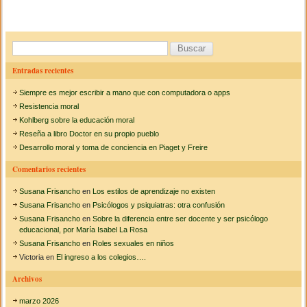
e
er
p
l
i
b
ar
n
f
o
tir
B
o
r
u
o
Entradas recientes
m
s
e
k
Siempre es mejor escribir a mano que con computadora o apps
f
c
i
Resistencia moral
n
a
Kohlberg sobre la educación moral
a
Reseña a libro Doctor en su propio pueblo
r
l
Desarrollo moral y toma de conciencia en Piaget y Freire
d
:
e
Comentarios recientes
l
a
Susana Frisancho
en
Los estilos de aprendizaje no existen
C
V
Susana Frisancho
en
Psicólogos y psiquiatras: otra confusión
R
Susana Frisancho
en
Sobre la diferencia entre ser docente y ser psicólogo
e
educacional, por María Isabel La Rosa
n
Susana Frisancho
en
Roles sexuales en niños
l
Victoria
en
El ingreso a los colegios….
a
s
Archivos
e
s
marzo 2026
c