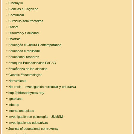
Ciberayllu
Ciencias e Cognicao
Comunicar
Curriculo sem fronteiras
Dialnet
Discurso y Sociedad
Diversia
Educação e Cultura Contemporânea
Educacao e realidade
Educational research
Enfoques Educacionales FACSO
Enseñanza de las ciencias
Genetic Epistemologist
Herramienta
Heuresis - Investigación curricular y educativa
http://philosophynow.org/
Ignaziana
Infocop
Interscienceplace
Investigación en psicología - UNMSM
Investigaciones educativas
Journal of educational controversy