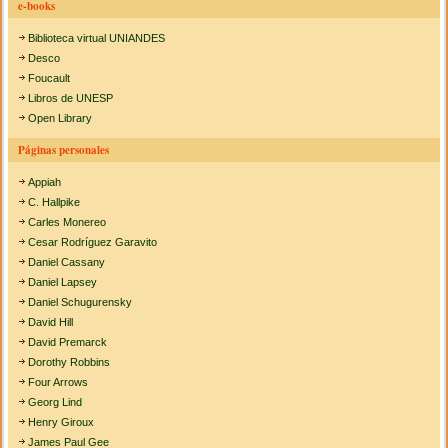
e-books
Biblioteca virtual UNIANDES
Desco
Foucault
Libros de UNESP
Open Library
Páginas personales
Appiah
C. Hallpike
Carles Monereo
Cesar Rodríguez Garavito
Daniel Cassany
Daniel Lapsey
Daniel Schugurensky
David Hill
David Premarck
Dorothy Robbins
Four Arrows
Georg Lind
Henry Giroux
James Paul Gee