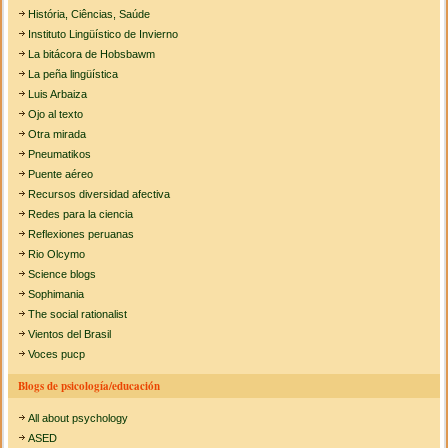
História, Ciências, Saúde
Instituto Lingüístico de Invierno
La bitácora de Hobsbawm
La peña lingüística
Luis Arbaiza
Ojo al texto
Otra mirada
Pneumatikos
Puente aéreo
Recursos diversidad afectiva
Redes para la ciencia
Reflexiones peruanas
Rio Olcymo
Science blogs
Sophimania
The social rationalist
Vientos del Brasil
Voces pucp
Blogs de psicología/educación
All about psychology
ASED