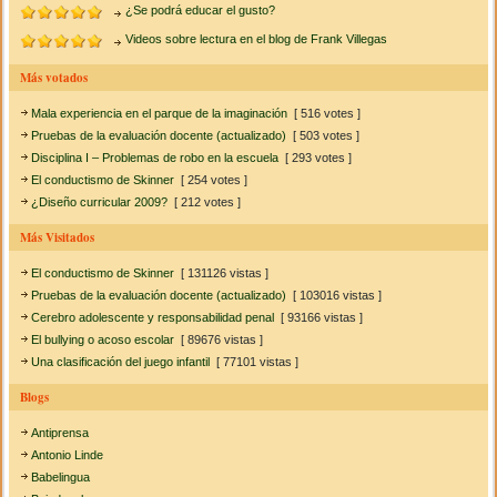
¿Se podrá educar el gusto?
Videos sobre lectura en el blog de Frank Villegas
Más votados
Mala experiencia en el parque de la imaginación
[ 516 votes ]
Pruebas de la evaluación docente (actualizado)
[ 503 votes ]
Disciplina I – Problemas de robo en la escuela
[ 293 votes ]
El conductismo de Skinner
[ 254 votes ]
¿Diseño curricular 2009?
[ 212 votes ]
Más Visitados
El conductismo de Skinner
[ 131126 vistas ]
Pruebas de la evaluación docente (actualizado)
[ 103016 vistas ]
Cerebro adolescente y responsabilidad penal
[ 93166 vistas ]
El bullying o acoso escolar
[ 89676 vistas ]
Una clasificación del juego infantil
[ 77101 vistas ]
Blogs
Antiprensa
Antonio Linde
Babelingua