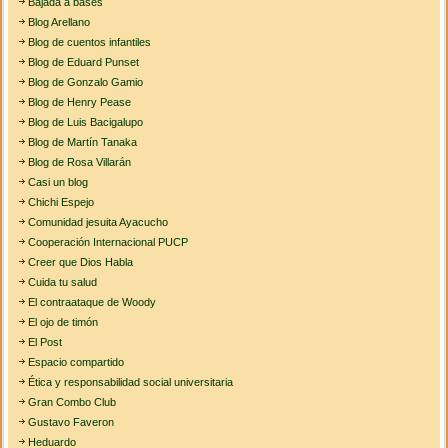
Bajada a bases
Blog Arellano
Blog de cuentos infantiles
Blog de Eduard Punset
Blog de Gonzalo Gamio
Blog de Henry Pease
Blog de Luis Bacigalupo
Blog de Martín Tanaka
Blog de Rosa Villarán
Casi un blog
Chichi Espejo
Comunidad jesuita Ayacucho
Cooperación Internacional PUCP
Creer que Dios Habla
Cuida tu salud
El contraataque de Woody
El ojo de timón
El Post
Espacio compartido
Ética y responsabilidad social universitaria
Gran Combo Club
Gustavo Faveron
Heduardo