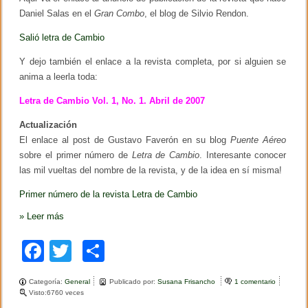
o
Daniel Salas en el
Gran Combo
, el blog de Silvio Rendon.
Salió letra de Cambio
Y dejo también el enlace a la revista completa, por si alguien se
anima a leerla toda:
Letra de Cambio Vol. 1, No. 1. Abril de 2007
Actualización
El enlace al post de Gustavo Faverón en su blog
Puente Aéreo
sobre el primer número de
Letra de Cambio
. Interesante conocer
las mil vueltas del nombre de la revista, y de la idea en sí misma!
Primer número de la revista Letra de Cambio
»
Leer más
F
T
C
a
wi
o
Categoría:
General
Publicado por:
Susana Frisancho
1 comentario
e
c
tt
m
Visto:6760 veces
n
E