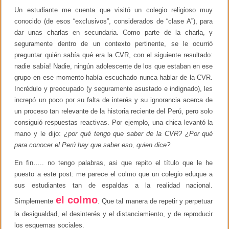
Un estudiante me cuenta que visitó un colegio religioso muy
conocido (de esos “exclusivos”, considerados de “clase A”), para
dar unas charlas en secundaria. Como parte de la charla, y
seguramente dentro de un contexto pertinente, se le ocurrió
preguntar quién sabía qué era la CVR, con el siguiente resultado:
nadie sabía! Nadie, ningún adolescente de los que estaban en ese
grupo en ese momento había escuchado nunca hablar de la CVR.
Incrédulo y preocupado (y seguramente asustado e indignado), les
increpó un poco por su falta de interés y su ignorancia acerca de
un proceso tan relevante de la historia reciente del Perú, pero solo
consiguió respuestas reactivas. Por ejemplo, una chica levantó la
mano y le dijo:
¿por qué tengo que saber de la CVR? ¿Por qué
para conocer el Perú hay que saber eso, quien dice?
En fin….. no tengo palabras, asi que repito el título que le he
puesto a este post: me parece el colmo que un colegio eduque a
sus estudiantes tan de espaldas a la realidad nacional.
el colmo
Simplemente
. Que tal manera de repetir y perpetuar
la desigualdad, el desinterés y el distanciamiento, y de reproducir
los esquemas sociales.