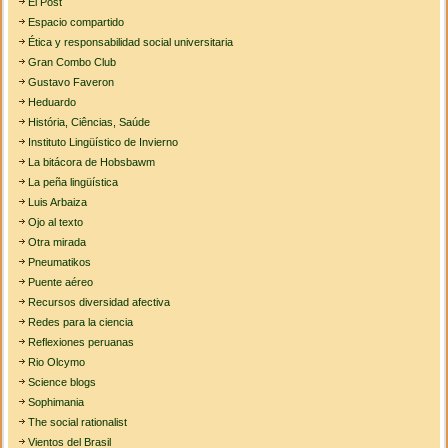
El Post
Espacio compartido
Ética y responsabilidad social universitaria
Gran Combo Club
Gustavo Faveron
Heduardo
História, Ciências, Saúde
Instituto Lingüístico de Invierno
La bitácora de Hobsbawm
La peña lingüística
Luis Arbaiza
Ojo al texto
Otra mirada
Pneumatikos
Puente aéreo
Recursos diversidad afectiva
Redes para la ciencia
Reflexiones peruanas
Rio Olcymo
Science blogs
Sophimania
The social rationalist
Vientos del Brasil