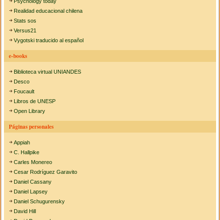
Psychology today
Realidad educacional chilena
Stats sos
Versus21
Vygotski traducido al español
e-books
Biblioteca virtual UNIANDES
Desco
Foucault
Libros de UNESP
Open Library
Páginas personales
Appiah
C. Hallpike
Carles Monereo
Cesar Rodríguez Garavito
Daniel Cassany
Daniel Lapsey
Daniel Schugurensky
David Hill