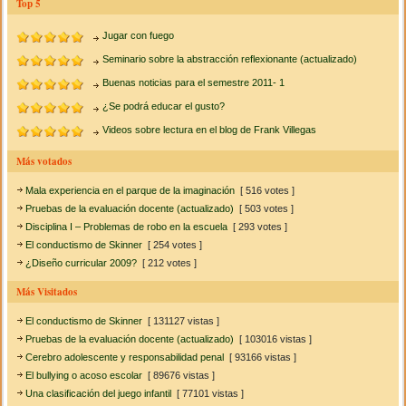
Top 5
Jugar con fuego
Seminario sobre la abstracción reflexionante (actualizado)
Buenas noticias para el semestre 2011- 1
¿Se podrá educar el gusto?
Videos sobre lectura en el blog de Frank Villegas
Más votados
Mala experiencia en el parque de la imaginación
[ 516 votes ]
Pruebas de la evaluación docente (actualizado)
[ 503 votes ]
Disciplina I – Problemas de robo en la escuela
[ 293 votes ]
El conductismo de Skinner
[ 254 votes ]
¿Diseño curricular 2009?
[ 212 votes ]
Más Visitados
El conductismo de Skinner
[ 131127 vistas ]
Pruebas de la evaluación docente (actualizado)
[ 103016 vistas ]
Cerebro adolescente y responsabilidad penal
[ 93166 vistas ]
El bullying o acoso escolar
[ 89676 vistas ]
Una clasificación del juego infantil
[ 77101 vistas ]