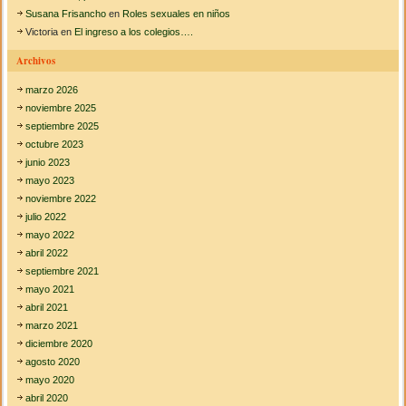
e
Susana Frisancho
en
Roles sexuales en niños
c
Victoria
en
El ingreso a los colegios….
o
n
Archivos
c
i
marzo 2026
e
n
noviembre 2025
c
septiembre 2025
i
octubre 2023
a
junio 2023
e
n
mayo 2023
P
noviembre 2022
i
julio 2022
a
mayo 2022
g
e
abril 2022
t
septiembre 2021
y
mayo 2021
F
abril 2021
r
e
marzo 2021
i
diciembre 2020
r
agosto 2020
e
mayo 2020
abril 2020