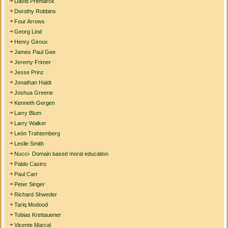
David Premarck
Dorothy Robbins
Four Arrows
Georg Lind
Henry Giroux
James Paul Gee
Jeremy Frimer
Jesse Prinz
Jonathan Haidt
Joshua Greene
Kenneth Gergen
Larry Blum
Larry Walker
León Trahtemberg
Leslie Smith
Nucci- Domain based moral education
Pablo Castro
Paul Carr
Peter Singer
Richard Shweder
Tariq Modood
Tobias Krettauener
Vicente Marcal