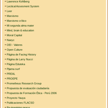
Lawrence Kohlberg
Lectical Assesment System
Leer
Marxismo
Marxismo crítico
Mi segunda alma mater
Mind, brain & education
Moral Capital
Naeyc
OEI - Valores
Open Culture
Página de Facing History
Página de Larry Nucci
Página Eduteka
Pijama surf
PREAL
PROEPE
Prometheus Research Group
Propuesta de evaluación ciudadanía
Propuesta de Formación Ética - Perú 2006
Proyecto Yauya
Publicaciones FLACSO
Re-imagining peace