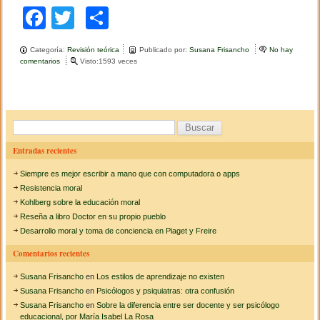
F
T
C
a
wi
o
Categoría:
Revisión teórica
Publicado por:
Susana Frisancho
No hay
c
tt
m
comentarios
e
Visto:1593 veces
n
e
er
p
D
e
b
ar
s
a
o
tir
B
r
r
u
o
Entradas recientes
o
s
l
k
Siempre es mejor escribir a mano que con computadora o apps
l
c
o
Resistencia moral
m
a
Kohlberg sobre la educación moral
o
Reseña a libro Doctor en su propio pueblo
r
r
Desarrollo moral y toma de conciencia en Piaget y Freire
a
:
l
Comentarios recientes
y
t
Susana Frisancho
en
Los estilos de aprendizaje no existen
o
m
Susana Frisancho
en
Psicólogos y psiquiatras: otra confusión
a
Susana Frisancho
en
Sobre la diferencia entre ser docente y ser psicólogo
d
educacional, por María Isabel La Rosa