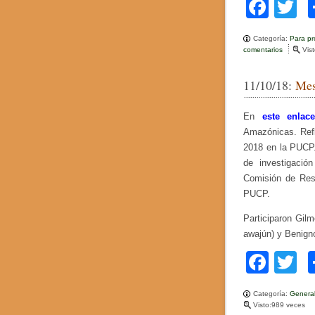
F
T
a
w
Categoría:
Para pr
c
tt
comentarios
e
Vis
n
e
e
C
11/10/18:
Mes
o
b
s
a
o
En
este enlac
s
d
Amazónicas. Refl
o
e
2018 en la PUCP.
l
k
de investigació
a
e
Comisión de Resp
d
PUCP.
a
d
Participaron Gilm
awajún) y Benign
F
T
a
w
Categoría:
Genera
c
tt
Visto:989 veces