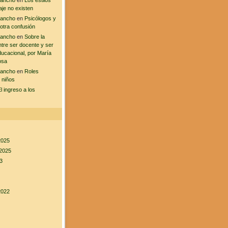
sancho
en
Los estilos
aje no existen
sancho
en
Psicólogos y
 otra confusión
sancho
en
Sobre la
ntre ser docente y ser
ducacional, por María
osa
sancho
en
Roles
 niños
l ingreso a los
2025
2025
3
2022