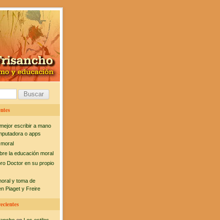
ntes
mejor escribir a mano
mputadora o apps
 moral
bre la educación moral
bro Doctor en su propio
moral y toma de
n Piaget y Freire
ecientes