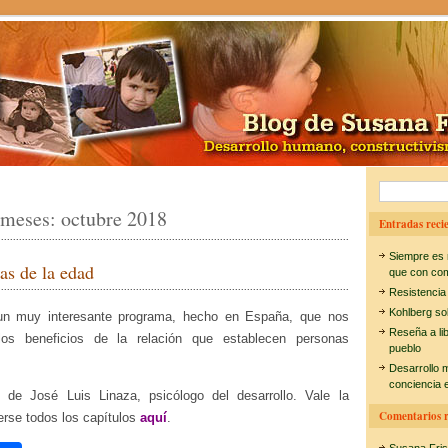
B
 meses:
octubre 2018
u
Entradas recie
s
Siempre es 
as de la edad
c
que con co
Resistencia
a
Kohlberg so
un muy interesante programa, hecho en España, que nos
r
Reseña a li
los beneficios de la relación que establecen personas
pueblo
:
Desarrollo 
conciencia e
 de José Luis Linaza, psicólogo del desarrollo. Vale la
Comentarios r
rse todos los capítulos
aquí
.