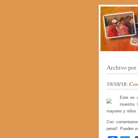
Archivo por
19/10/18:
Cos
Este es 
muestra 
mayores y niños.
Con comentarios
pena!! Pueden ve