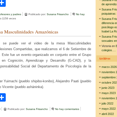
C
Susana Fri
de aprendiz
i
o
Susana Fri
psiquiatras:
ofesores y padres
Publicado por:
Susana Frisancho
No hay
m
to:1158 veces
Susana Fri
diferencia e
r
p
psicólogo e
a Masculinidades Amazónicas
Isabel La R
ar
Susana Fri
sexuales en
tir
e
se puede ver el video de la mesa Masculinidades
Victoria
en
E
exiones Compartidas, que realizamos el 6 de Setiembre de
colegios….
 Este fue un evento organizado en conjunto entre el Grupo
Archivos
n en Cognición, Aprendizaje y Desarrollo (G-CAD), y la
onsabilidad Social del Departamento de Psicología de la
marzo 2026
noviembre 
septiembre 
er Yuimachi (pueblo shipibo-konibo), Alejandro Paati (pueblo
octubre 202
o Vicente (pueblo asháninka).
junio 2023
mayo 2023
C
noviembre 
i
o
julio 2022
mayo 2022
l
Publicado por:
Susana Frisancho
No hay comentarios
e
m
n
abril 2022