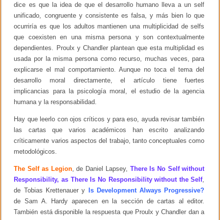
s
dice es que la idea de que el desarrollo humano lleva a un self
p
unificado, congruente y consistente es falsa, y más bien lo que
s
ocurriría es que los adultos mantienen una multiplicidad de selfs
i
c
que coexisten en una misma persona y son contextualmente
o
dependientes. Proulx y Chandler plantean que esta multiplidad es
l
ó
usada por la misma persona como recurso, muchas veces, para
g
explicarse el mal comportamiento. Aunque no toca el tema del
i
desarrollo moral directamente, el artículo tiene fuertes
c
o
implicancias para la psicología moral, el estudio de la agencia
s
humana y la responsabilidad.
Hay que leerlo con ojos críticos y para eso, ayuda revisar también
las cartas que varios académicos han escrito analizando
críticamente varios aspectos del trabajo, tanto conceptuales como
metodológicos.
The Self as Legion
, de Daniel Lapsey,
There Is No Self without
Responsibility, as There Is No Responsibility without the Self
,
de Tobias Krettenauer y
Is Development Always Progressive?
de Sam A. Hardy aparecen en la sección de cartas al editor.
También está disponible la respuesta que Proulx y Chandler dan a