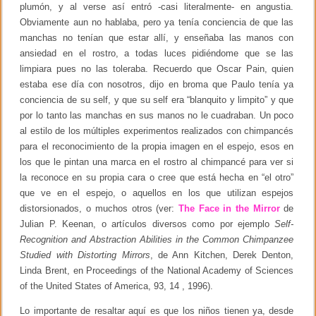
plumón, y al verse así entró -casi literalmente- en angustia.
Obviamente aun no hablaba, pero ya tenía conciencia de que las
manchas no tenían que estar allí, y enseñaba las manos con
ansiedad en el rostro, a todas luces pidiéndome que se las
limpiara pues no las toleraba. Recuerdo que Oscar Pain, quien
estaba ese día con nosotros, dijo en broma que Paulo tenía ya
conciencia de su self, y que su self era “blanquito y limpito” y que
por lo tanto las manchas en sus manos no le cuadraban. Un poco
al estilo de los múltiples experimentos realizados con chimpancés
para el reconocimiento de la propia imagen en el espejo, esos en
los que le pintan una marca en el rostro al chimpancé para ver si
la reconoce en su propia cara o cree que está hecha en “el otro”
que ve en el espejo, o aquellos en los que utilizan espejos
distorsionados, o muchos otros (ver:
The Face in the Mirror
de
Julian P. Keenan, o artículos diversos como por ejemplo
Self-
Recognition and Abstraction Abilities in the Common Chimpanzee
Studied with Distorting Mirrors
, de Ann Kitchen, Derek Denton,
Linda Brent, en Proceedings of the National Academy of Sciences
of the United States of America, 93, 14 , 1996).
Lo importante de resaltar aquí es que los niños tienen ya, desde