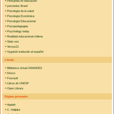
Pensando en educación
psicoeduc Brasil
Psicología de la salud
Psicología Económica
Psicología Educacional
Psicopedagogias
Psychology today
Realidad educacional chilena
Stats sos
Versus21
Vygotski traducido al español
e-books
Biblioteca virtual UNIANDES
Desco
Foucault
Libros de UNESP
Open Library
Páginas personales
Appiah
C. Hallpike