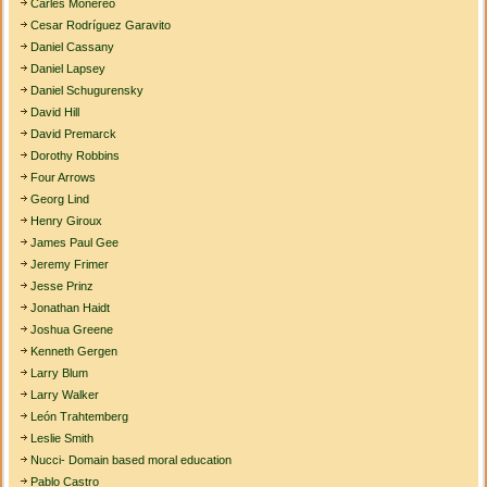
Carles Monereo
Cesar Rodríguez Garavito
Daniel Cassany
Daniel Lapsey
Daniel Schugurensky
David Hill
David Premarck
Dorothy Robbins
Four Arrows
Georg Lind
Henry Giroux
James Paul Gee
Jeremy Frimer
Jesse Prinz
Jonathan Haidt
Joshua Greene
Kenneth Gergen
Larry Blum
Larry Walker
León Trahtemberg
Leslie Smith
Nucci- Domain based moral education
Pablo Castro