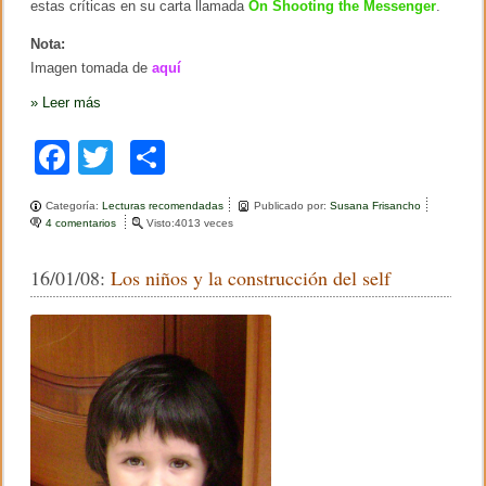
estas críticas en su carta llamada
On Shooting the Messenger
.
Nota:
Imagen tomada de
aquí
»
Leer más
F
T
C
a
wi
o
Categoría:
Lecturas recomendadas
Publicado por:
Susana Frisancho
c
tt
m
4 comentarios
e
Visto:4013 veces
n
e
er
p
A
16/01/08:
Los niños y la construcción del self
r
b
ar
t
í
o
tir
c
u
o
l
o
k
s
o
b
r
e
l