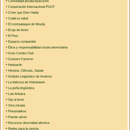
Comunidad jesuita Ayacucho
Cooperación Internacional PUCP
Creer que Dios Habla
Cuida tu salud
El contraataque de Woody
El ojo de timón
El Post
Espacio compartido
Ética y responsabilidad social universitaria
Gran Combo Club
Gustavo Faveron
Heduardo
História, Ciências, Saúde
Instituto Lingüístico de Invierno
La bitácora de Hobsbawm
La peña lingüística
Luis Arbaiza
Ojo al texto
Otra mirada
Pneumatikos
Puente aéreo
Recursos diversidad afectiva
Redes para la ciencia