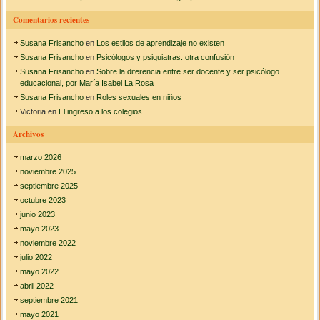
:
P
Comentarios recientes
a
u
Susana Frisancho
en
Los estilos de aprendizaje no existen
l
B
Susana Frisancho
en
Psicólogos y psiquiatras: otra confusión
a
Susana Frisancho
en
Sobre la diferencia entre ser docente y ser psicólogo
l
educacional, por María Isabel La Rosa
t
Susana Frisancho
en
Roles sexuales en niños
e
Victoria
en
El ingreso a los colegios….
s
Archivos
marzo 2026
noviembre 2025
septiembre 2025
octubre 2023
junio 2023
mayo 2023
noviembre 2022
julio 2022
mayo 2022
abril 2022
septiembre 2021
mayo 2021