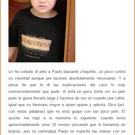
a
u
n
i
d
a
d
d
e
l
s
e
l
f
Le he cortado el pelo a Paulo bastante chiquitito, un poco contra
su voluntad aunque por razones absolutamente necesarias. Y a
pesar de que le di las explicaciones del caso lo más
convincentemente que pude, él está un poco triste sin su pelo
pues le gusta llevarlo largo y hacerse de vez en cuando una colita,
igual que su hermano mayor a quien quiere y admira. Dice (así,
con estas palabras) que no está guapo con tan poco pelo. El
asunto me trajo a la memoria lo siguiente: cuando tenía
aproximadamente unos 10 meses (recuerdo que lo teníamos en
brazos, aun no caminaba) Paulo se manchó las manos con un