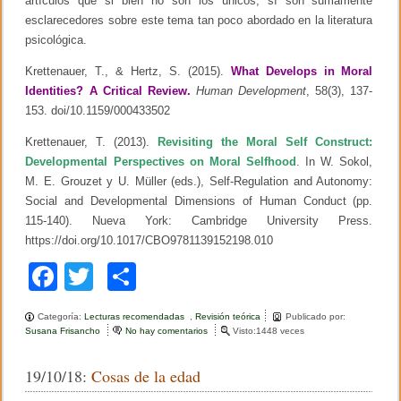
artículos que si bien no son los únicos, sí son sumamente
esclarecedores sobre este tema tan poco abordado en la literatura
psicológica.
Krettenauer, T., & Hertz, S. (2015).
What Develops in Moral
Identities? A Critical Review.
Human Development
, 58(3), 137-
153. doi/10.1159/000433502
Krettenauer, T. (2013).
Revisiting the Moral Self Construct:
Developmental Perspectives on Moral Selfhood
. In W. Sokol,
M. E. Grouzet y U. Müller (eds.), Self-Regulation and Autonomy:
Social and Developmental Dimensions of Human Conduct (pp.
115-140). Nueva York: Cambridge University Press.
https://doi
.org/10.1017/CBO9781139152198.010
F
T
C
a
wi
o
Categoría:
Lecturas recomendadas
,
Revisión teórica
Publicado por:
c
tt
m
Susana Frisancho
No hay comentarios
e
Visto:1448 veces
n
e
er
p
E
19/10/18:
Cosas de la edad
l
b
ar
d