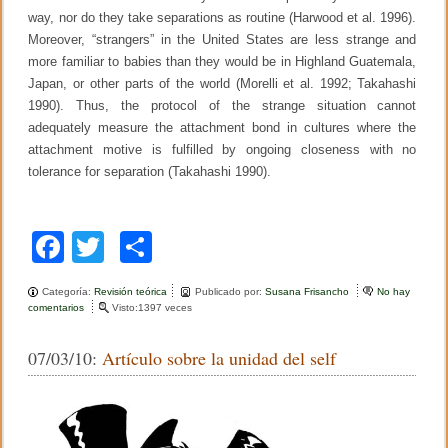
way, nor do they take separations as routine (Harwood et al. 1996).
Moreover, “strangers” in the United States are less strange and
more familiar to babies than they would be in Highland Guatemala,
Japan, or other parts of the world (Morelli et al. 1992; Takahashi
1990). Thus, the protocol of the strange situation cannot
adequately measure the attachment bond in cultures where the
attachment motive is fulfilled by ongoing closeness with no
tolerance for separation (Takahashi 1990).
F
T
C
a
wi
o
Categoría:
Revisión teórica
Publicado por:
Susana Frisancho
No hay
c
tt
m
comentarios
e
Visto:1397 veces
n
e
er
p
U
07/03/10:
Artículo sobre la unidad del self
r
b
ar
g
e
o
tir
u
n
o
a