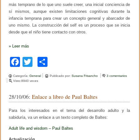
más temprano de lo que uno suele creer, una inicial conciencia de
sí mismos, aunque existen limitaciones cognitivas durante la
infancia temprana para crear un concepto general y abarcador de
uno mismo. La construcción del self es un proceso que se inicia
desde que el niño tiene contacto con otros.
»
Leer más
F
T
C
a
wi
o
Categoría:
General
Publicado por:
Susana Frisancho
3 comentarios
e
c
tt
m
Visto:8940 veces
n
L
e
er
p
o
28/10/06:
Enlace a libro de Paul Baltes
s
b
ar
n
i
o
tir
Para los interesados en el tema del desarrollo adulto y la
ñ
o
sabiduría, va un enlace a un texto completo de Baltes:
o
s
y
Adult life and wisdom – Paul Baltes
k
l
a
Actualización