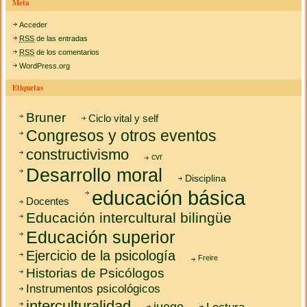
Meta
Acceder
RSS
de las entradas
RSS
de los comentarios
WordPress.org
Etiquetas
Bruner
Ciclo vital y self
Congresos y otros eventos
constructivismo
cvr
Desarrollo moral
Disciplina
educación básica
Docentes
Educación intercultural bilingüe
Educación superior
Ejercicio de la psicología
Freire
Historias de Psicólogos
Instrumentos psicológicos
interculturalidad
juego
Lectura