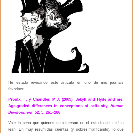
m
k
i
r
a
d
a
c
u
l
t
u
r
a
l
p
a
r
He estado revisando este artículo en uno de mis journals
a
l
favoritos:
o
s
Proulx, T. y Chandler, M.J. (2009). Jekyll and Hyde and me:
p
Age-graded differences in conceptions of self-unity.
Human
r
o
Development
, 52, 5, 261–286
c
e
Vale la pena que quienes se interesan en el estudio del self lo
s
lean. En muy resumidas cuentas (y sobresimplificando), lo que
o