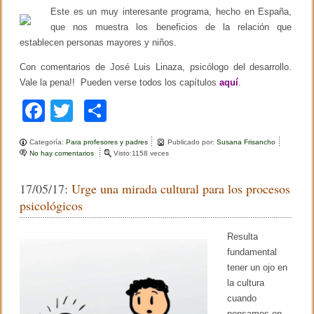
e
o
tir
Este es un muy interesante programa, hecho en España,
s
a
que nos muestra los beneficios de la relación que
o
r
establecen personas mayores y niños.
r
k
o
Con comentarios de José Luis Linaza, psicólogo del desarrollo.
l
l
Vale la pena!! Pueden verse todos los capítulos
aquí
.
o
F
T
C
d
e
a
wi
o
l
s
Categoría:
Para profesores y padres
Publicado por:
Susana Frisancho
c
tt
m
e
No hay comentarios
e
Visto:1158 veces
l
n
e
er
p
f
C
m
17/05/17:
Urge una mirada cultural para los procesos
o
b
ar
o
s
psicológicos
r
a
o
tir
a
s
l
d
Resulta
o
e
fundamental
l
k
a
tener un ojo en
e
la cultura
d
cuando
a
d
pensamos en