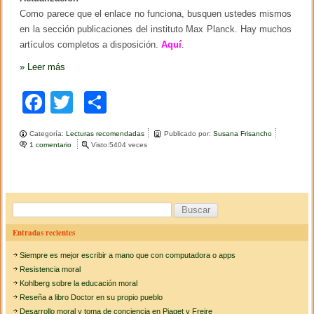
c
Como parece que el enlace no funciona, busquen ustedes mismos
o
n
en la sección publicaciones del instituto Max Planck. Hay muchos
s
artículos completos a disposición.
Aquí
.
t
r
»
Leer más
u
c
c
F
T
C
i
ó
a
wi
o
n
Categoría:
Lecturas recomendadas
Publicado por:
Susana Frisancho
d
c
tt
m
1 comentario
e
Visto:5404 veces
e
n
l
e
er
p
E
s
n
e
b
ar
l
l
a
f
o
tir
B
c
e
u
o
Entradas recientes
a
s
l
k
Siempre es mejor escribir a mano que con computadora o apps
i
c
b
Resistencia moral
r
a
Kohlberg sobre la educación moral
o
Reseña a libro Doctor en su propio pueblo
r
d
Desarrollo moral y toma de conciencia en Piaget y Freire
e