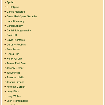
Appiah
C. Hallpike
Carles Monereo
Cesar Rodríguez Garavito
Daniel Cassany
Daniel Lapsey
Daniel Schugurensky
David Hill
David Premarck
Dorothy Robbins
Four Arrows
Georg Lind
Henry Giroux
James Paul Gee
Jeremy Frimer
Jesse Prinz
Jonathan Haidt
Joshua Greene
Kenneth Gergen
Larry Blum
Larry Walker
León Trahtemberg