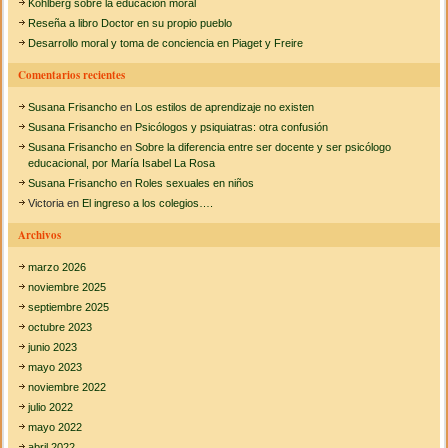
a
Kohlberg sobre la educación moral
j
l
ó
Reseña a libro Doctor en su propio pueblo
r
o
v
Desarrollo moral y toma de conciencia en Piaget y Freire
s
e
:
c
n
Comentarios recientes
o
e
l
s
Susana Frisancho
en
Los estilos de aprendizaje no existen
e
h
g
Susana Frisancho
en
Psicólogos y psiquiatras: otra confusión
o
i
Susana Frisancho
en
Sobre la diferencia entre ser docente y ser psicólogo
y
o
educacional, por María Isabel La Rosa
s
Susana Frisancho
en
Roles sexuales en niños
?
Victoria
en
El ingreso a los colegios….
Archivos
marzo 2026
noviembre 2025
septiembre 2025
octubre 2023
junio 2023
mayo 2023
noviembre 2022
julio 2022
mayo 2022
abril 2022