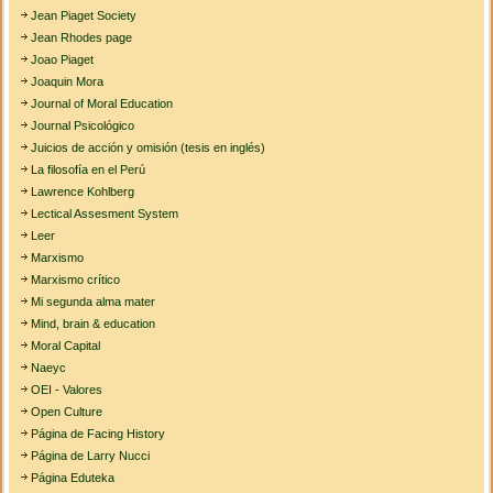
Jean Piaget Society
Jean Rhodes page
Joao Piaget
Joaquin Mora
Journal of Moral Education
Journal Psicológico
Juicios de acción y omisión (tesis en inglés)
La filosofía en el Perú
Lawrence Kohlberg
Lectical Assesment System
Leer
Marxismo
Marxismo crítico
Mi segunda alma mater
Mind, brain & education
Moral Capital
Naeyc
OEI - Valores
Open Culture
Página de Facing History
Página de Larry Nucci
Página Eduteka