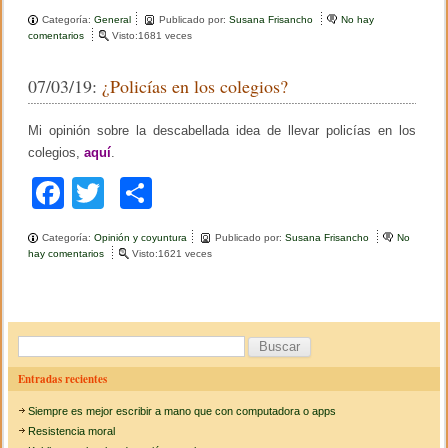
a
wi
o
Categoría:
General
Publicado por:
Susana Frisancho
No hay
c
tt
m
comentarios
e
Visto:1681 veces
n
e
er
p
T
07/03/19:
¿Policías en los colegios?
a
b
ar
r
e
o
tir
Mi opinión sobre la descabellada idea de llevar policías en los
a
s
colegios,
aquí
.
o
d
e
F
T
C
k
l
d
a
wi
o
e
Categoría:
Opinión y coyuntura
Publicado por:
Susana Frisancho
No
s
c
tt
m
hay comentarios
e
Visto:1621 veces
a
n
r
e
er
p
¿
r
P
o
b
ar
o
l
l
l
o
tir
B
i
o
c
u
d
o
Entradas recientes
í
e
s
a
l
k
Siempre es mejor escribir a mano que con computadora o apps
s
o
c
e
Resistencia moral
s
n