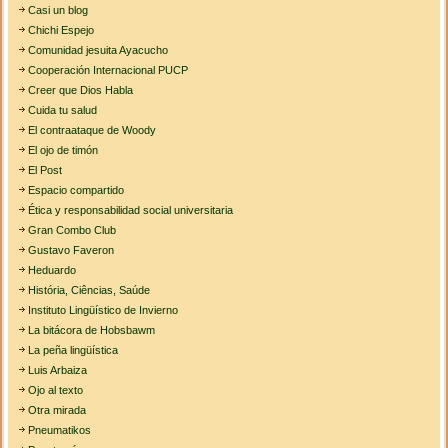
Casi un blog
Chichi Espejo
Comunidad jesuita Ayacucho
Cooperación Internacional PUCP
Creer que Dios Habla
Cuida tu salud
El contraataque de Woody
El ojo de timón
El Post
Espacio compartido
Ética y responsabilidad social universitaria
Gran Combo Club
Gustavo Faveron
Heduardo
História, Ciências, Saúde
Instituto Lingüístico de Invierno
La bitácora de Hobsbawm
La peña lingüística
Luis Arbaiza
Ojo al texto
Otra mirada
Pneumatikos