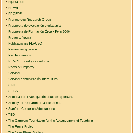
Pijama surf
PREAL
PROEPE
Prometheus Research Group
Propuesta de evaluación ciudadanía
Propuesta de Formación Ética - Perú 2006
Proyecto Yauya
Publicaciones FLACSO
Re-imagining peace
Red Innovemos
REMCI - moral y ciudadanía
Roots of Empathy
Servindi
Servindi comunicación intercultural
SINTE
SITEAL
Sociedad de investigación educativa peruana
Society for research on adolescence
Stanford Center on Adolescence
TED
The Carnegie Foundation for the Advancement of Teaching
The Freire Project
The Jean Piaget Society