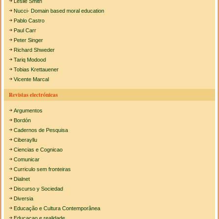
Leslie Smith
Nucci- Domain based moral education
Pablo Castro
Paul Carr
Peter Singer
Richard Shweder
Tariq Modood
Tobias Krettauener
Vicente Marcal
Revistas electrónicas
Argumentos
Bordón
Cadernos de Pesquisa
Ciberayllu
Ciencias e Cognicao
Comunicar
Curriculo sem fronteiras
Dialnet
Discurso y Sociedad
Diversia
Educação e Cultura Contemporânea
Educacao e realidade