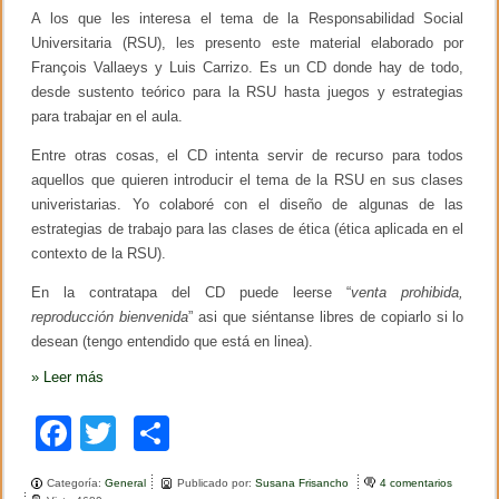
A los que les interesa el tema de la Responsabilidad Social
Universitaria (RSU), les presento este material elaborado por
François Vallaeys y Luis Carrizo. Es un CD donde hay de todo,
desde sustento teórico para la RSU hasta juegos y estrategias
para trabajar en el aula.
Entre otras cosas, el CD intenta servir de recurso para todos
aquellos que quieren introducir el tema de la RSU en sus clases
univeristarias. Yo colaboré con el diseño de algunas de las
estrategias de trabajo para las clases de ética (ética aplicada en el
contexto de la RSU).
En la contratapa del CD puede leerse “
venta prohibida,
reproducción bienvenida
” asi que siéntanse libres de copiarlo si lo
desean (tengo entendido que está en linea).
»
Leer más
F
T
C
a
wi
o
Categoría:
General
Publicado por:
Susana Frisancho
4 comentarios
e