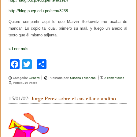
http://blog.pucp.edu.pe/item/2924
http://blog.pucp.edu.pe/item/3238
Quiero compartir aquí lo que Marvin Berkowitz me acaba de
mandar. Lo copio tal cual, primero su mail, y luego un anexo al
texto que él mismo adjunta.
»
Leer más
F
T
C
a
wi
o
Categoría:
General
Publicado por:
Susana Frisancho
2 comentarios
e
c
tt
m
Visto:4019 veces
n
R
e
er
p
e
15/01/07:
Jorge Perez sobre el castellano andino
c
b
ar
o
r
o
tir
d
a
o
n
d
k
o
a