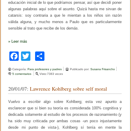
educación inicial de lo que podríamos pensar, así que decidí poner
algunas palabras aquí sobre el asunto. Quizá hasta me sirvan de
catarsis: soy contraria a que le mientan a los niños sin razón
válida alguna, y mucho menos a Paulo que es particularmente
sensible al trato que recibe de los demás.
»
Leer más
F
T
C
a
wi
o
Categoría:
Para profesores y padres
Publicado por:
Susana Frisancho
c
tt
m
5 comentarios
e
Visto:7383 veces
n
e
er
p
N
20/01/07:
Lawrence Kohlberg sobre self moral
o
b
ar
e
n
o
tir
Vuelvo a escribir algo sobre Kohlberg; esta vez apunto a
g
a
esclarecer que si bien su teoría es considerada 100% cognitiva y
o
ñ
dedicada solamente al estudio de los procesos de razonamiento (y
e
k
ha sido muy criticada por ambas cosas -un poco injustamente
m
o
desde mi punto de vista-), Kohlberg sí tenía en mente la
s