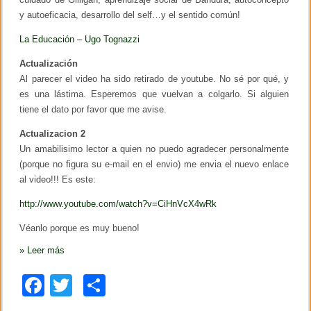
l
y autoeficacia, desarrollo del self…y el sentido común!
a
e
La Educación – Ugo Tognazzi
d
u
c
Actualización
a
Al parecer el video ha sido retirado de youtube. No sé por qué, y
c
es una lástima. Esperemos que vuelvan a colgarlo. Si alguien
i
ó
tiene el dato por favor que me avise.
n
m
Actualizacion 2
o
Un amabilisimo lector a quien no puedo agradecer personalmente
r
a
(porque no figura su e-mail en el envio) me envia el nuevo enlace
l
al video!!! Es este:
http://www.youtube.com/watch?v=CiHnVcX4wRk
Véanlo porque es muy bueno!
»
Leer más
F
T
C
a
wi
o