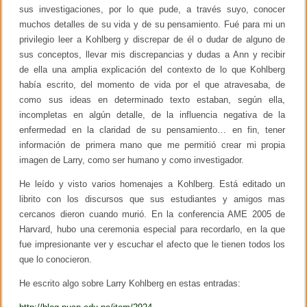
a
sus investigaciones, por lo que pude, a través suyo, conocer
d
muchos detalles de su vida y de su pensamiento. Fué para mi un
S
o
privilegio leer a Kohlberg y discrepar de él o dudar de alguno de
c
sus conceptos, llevar mis discrepancias y dudas a Ann y recibir
i
a
de ella una amplia explicación del contexto de lo que Kohlberg
l
había escrito, del momento de vida por el que atravesaba, de
e
como sus ideas en determinado texto estaban, según ella,
n
l
incompletas en algún detalle, de la influencia negativa de la
a
enfermedad en la claridad de su pensamiento… en fin, tener
U
información de primera mano que me permitió crear mi propia
n
i
imagen de Larry, como ser humano y como investigador.
v
e
He leído y visto varios homenajes a Kohlberg. Está editado un
r
librito con los discursos que sus estudiantes y amigos mas
s
i
cercanos dieron cuando murió. En la conferencia AME 2005 de
d
Harvard, hubo una ceremonia especial para recordarlo, en la que
a
d
fue impresionante ver y escuchar el afecto que le tienen todos los
que lo conocieron.
He escrito algo sobre Larry Kohlberg en estas entradas: