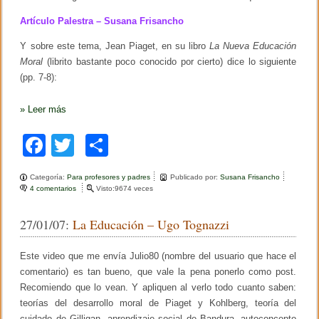
Artículo Palestra – Susana Frisancho
Y sobre este tema, Jean Piaget, en su libro
La Nueva Educación
Moral
(librito bastante poco conocido por cierto) dice lo siguiente
(pp. 7-8):
»
Leer más
F
T
C
a
wi
o
Categoría:
Para profesores y padres
Publicado por:
Susana Frisancho
c
tt
m
4 comentarios
e
Visto:9674 veces
n
e
er
p
L
27/01/07:
La Educación – Ugo Tognazzi
o
b
ar
s
f
o
tir
Este video que me envía Julio80 (nombre del usuario que hace el
i
n
comentario) es tan bueno, que vale la pena ponerlo como post.
o
e
Recomiendo que lo vean. Y apliquen al verlo todo cuanto saben:
s
k
teorías del desarrollo moral de Piaget y Kohlberg, teoría del
d
e
cuidado de Gilligan, aprendizaje social de Bandura, autoconcepto