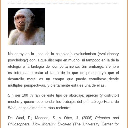
b
ar
c
r
o
tir
i
t
o
e
r
k
i
o
m
o
r
a
No estoy en la linea de la psicología evolucionista (evolutionary
l
psychology) con la que discrepo en mucho, ni tampoco en la de la
e
etología o la biología del comportamiento. Sin embargo, siempre
n
e
es interesante estar al tanto de lo que se produce ya que el
l
desarrollo moral es un campo que puede estudiarse desde
n
i
múltiples perspectivas, y ciertamente esta es una de ellas.
ñ
o
Sin ser 100 % fan de este tipo de abordaje, aprecio (y disfruto!)
(
mucho y quiero recomendar los trabajos del primatólogo Frans de
P
Waal, especialmente el más reciente:
i
a
g
De Waal, F.; Macedo, S. y Ober, J. (2006)
Primates and
e
Philosophers: How Morality Evolved
(The University Center for
t