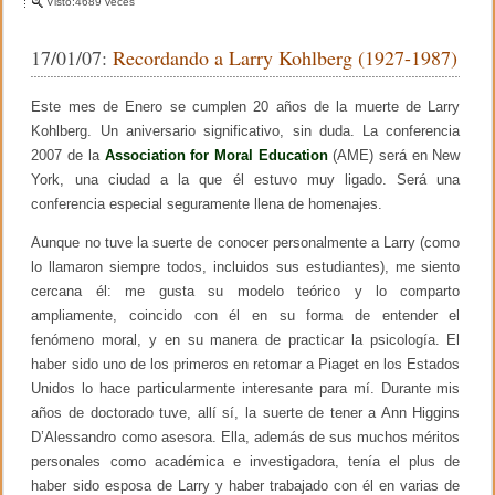
c
tt
m
Visto:4689 veces
n
M
e
er
p
a
17/01/07:
Recordando a Larry Kohlberg (1927-1987)
t
b
ar
e
r
o
tir
Este mes de Enero se cumplen 20 años de la muerte de Larry
i
a
Kohlberg. Un aniversario significativo, sin duda. La conferencia
o
l
2007 de la
Association for Moral Education
(AME) será en New
p
k
York, una ciudad a la que él estuvo muy ligado. Será una
a
r
conferencia especial seguramente llena de homenajes.
a
l
Aunque no tuve la suerte de conocer personalmente a Larry (como
a
lo llamaron siempre todos, incluidos sus estudiantes), me siento
R
e
cercana él: me gusta su modelo teórico y lo comparto
s
ampliamente, coincido con él en su forma de entender el
p
fenómeno moral, y en su manera de practicar la psicología. El
o
n
haber sido uno de los primeros en retomar a Piaget en los Estados
s
Unidos lo hace particularmente interesante para mí. Durante mis
a
b
años de doctorado tuve, allí sí, la suerte de tener a Ann Higgins
i
D’Alessandro como asesora. Ella, además de sus muchos méritos
l
personales como académica e investigadora, tenía el plus de
i
d
haber sido esposa de Larry y haber trabajado con él en varias de