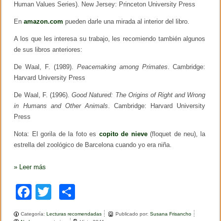
Human Values Series). New Jersey: Princeton University Press
,
1
9
En
amazon.com
pueden darle una mirada al interior del libro.
3
2
A los que les interesa su trabajo, les recomiendo también algunos
)
de sus libros anteriores:
De Waal, F. (1989).
Peacemaking among Primates
. Cambridge:
Harvard University Press
De Waal, F. (1996).
Good Natured: The Origins of Right and Wrong
in Humans and Other Animals
. Cambridge: Harvard University
Press
Nota: El gorila de la foto es
copito de nieve
(floquet de neu), la
estrella del zoológico de Barcelona cuando yo era niña.
»
Leer más
F
T
C
a
wi
o
Categoría:
Lecturas recomendadas
Publicado por:
Susana Frisancho