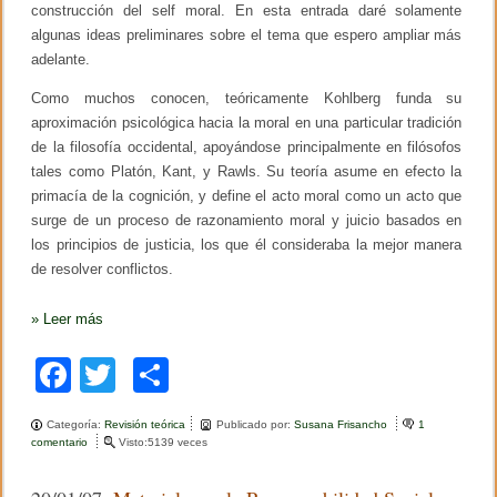
construcción del self moral. En esta entrada daré solamente
a
l
algunas ideas preliminares sobre el tema que espero ampliar más
o
adelante.
s
n
Como muchos conocen, teóricamente Kohlberg funda su
i
aproximación psicológica hacia la moral en una particular tradición
ñ
o
de la filosofía occidental, apoyándose principalmente en filósofos
s
tales como Platón, Kant, y Rawls. Su teoría asume en efecto la
primacía de la cognición, y define el acto moral como un acto que
surge de un proceso de razonamiento moral y juicio basados en
los principios de justicia, los que él consideraba la mejor manera
de resolver conflictos.
»
Leer más
F
T
C
a
wi
o
Categoría:
Revisión teórica
Publicado por:
Susana Frisancho
1
c
tt
m
comentario
e
Visto:5139 veces
n
e
er
p
L
a