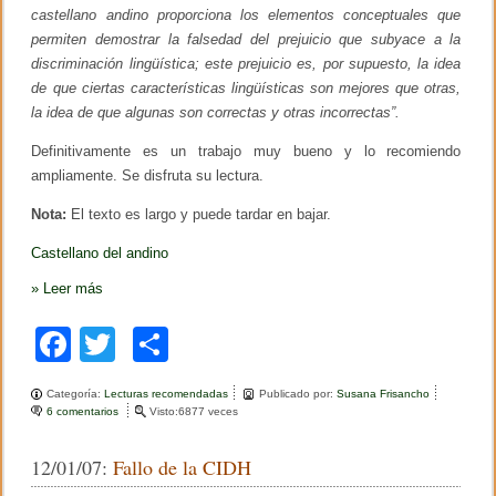
castellano andino proporciona los elementos conceptuales que
permiten demostrar la falsedad del prejuicio que subyace a la
discriminación lingüística; este prejuicio es, por supuesto, la idea
de que ciertas características lingüísticas son mejores que otras,
la idea de que algunas son correctas y otras incorrectas”.
Definitivamente es un trabajo muy bueno y lo recomiendo
ampliamente. Se disfruta su lectura.
Nota:
El texto es largo y puede tardar en bajar.
Castellano del andino
»
Leer más
F
T
C
a
wi
o
Categoría:
Lecturas recomendadas
Publicado por:
Susana Frisancho
c
tt
m
6 comentarios
e
Visto:6877 veces
n
e
er
p
J
12/01/07:
Fallo de la CIDH
o
b
ar
r