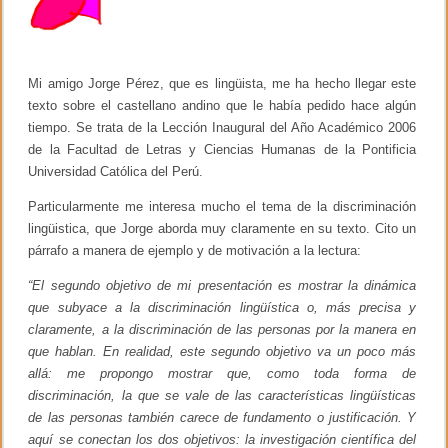
L
a
r
r
y
Mi amigo Jorge Pérez, que es lingüista, me ha hecho llegar este
K
texto sobre el castellano andino que le había pedido hace algún
o
tiempo. Se trata de la Lección Inaugural del Año Académico 2006
h
l
de la Facultad de Letras y Ciencias Humanas de la Pontificia
b
Universidad Católica del Perú.
e
r
Particularmente me interesa mucho el tema de la discriminación
g
(
lingüistica, que Jorge aborda muy claramente en su texto. Cito un
1
párrafo a manera de ejemplo y de motivación a la lectura:
9
2
“El segundo objetivo de mi presentación es mostrar la dinámica
7
-
que subyace a la discriminación lingüística o, más precisa y
1
claramente, a la discriminación de las personas por la manera en
9
que hablan. En realidad, este segundo objetivo va un poco más
8
7
allá: me propongo mostrar que, como toda forma de
)
discriminación, la que se vale de las características lingüísticas
de las personas también carece de fundamento o justificación. Y
aquí se conectan los dos objetivos: la investigación científica del