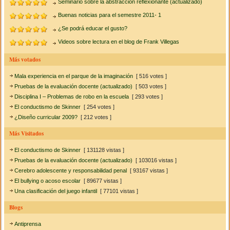
Seminario sobre la abstracción reflexionante (actualizado)
Buenas noticias para el semestre 2011- 1
¿Se podrá educar el gusto?
Videos sobre lectura en el blog de Frank Villegas
Más votados
Mala experiencia en el parque de la imaginación
[ 516 votes ]
Pruebas de la evaluación docente (actualizado)
[ 503 votes ]
Disciplina I – Problemas de robo en la escuela
[ 293 votes ]
El conductismo de Skinner
[ 254 votes ]
¿Diseño curricular 2009?
[ 212 votes ]
Más Visitados
El conductismo de Skinner
[ 131128 vistas ]
Pruebas de la evaluación docente (actualizado)
[ 103016 vistas ]
Cerebro adolescente y responsabilidad penal
[ 93167 vistas ]
El bullying o acoso escolar
[ 89677 vistas ]
Una clasificación del juego infantil
[ 77101 vistas ]
Blogs
Antiprensa