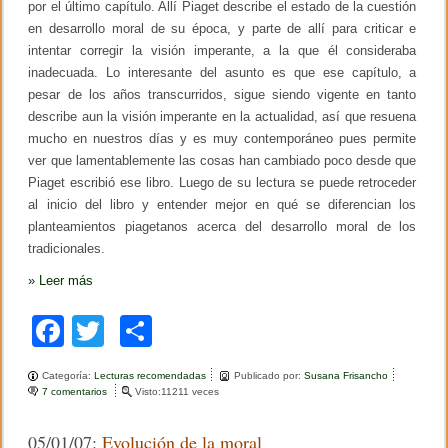
por el último capítulo. Allí Piaget describe el estado de la cuestión
I
en desarrollo moral de su época, y parte de allí para criticar e
D
H
intentar corregir la visión imperante, a la que él consideraba
inadecuada. Lo interesante del asunto es que ese capítulo, a
pesar de los años transcurridos, sigue siendo vigente en tanto
describe aun la visión imperante en la actualidad, así que resuena
mucho en nuestros días y es muy contemporáneo pues permite
ver que lamentablemente las cosas han cambiado poco desde que
Piaget escribió ese libro. Luego de su lectura se puede retroceder
al inicio del libro y entender mejor en qué se diferencian los
planteamientos piagetanos acerca del desarrollo moral de los
tradicionales.
»
Leer más
F
T
C
a
wi
o
Categoría:
Lecturas recomendadas
Publicado por:
Susana Frisancho
c
tt
m
7 comentarios
e
Visto:11211 veces
n
e
er
p
E
05/01/07:
Evolución de la moral
l