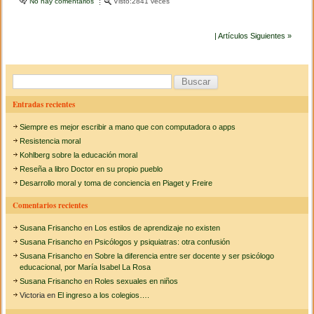
c
tt
m
No hay comentarios
e
Visto:2841 veces
n
e
er
p
E
v
| Artículos Siguientes »
b
ar
o
l
o
tir
u
B
c
o
i
u
ó
Entradas recientes
k
n
s
d
Siempre es mejor escribir a mano que con computadora o apps
c
e
Resistencia moral
l
a
Kohlberg sobre la educación moral
a
Reseña a libro Doctor en su propio pueblo
m
r
o
Desarrollo moral y toma de conciencia en Piaget y Freire
r
:
a
Comentarios recientes
l
Susana Frisancho
en
Los estilos de aprendizaje no existen
Susana Frisancho
en
Psicólogos y psiquiatras: otra confusión
Susana Frisancho
en
Sobre la diferencia entre ser docente y ser psicólogo
educacional, por María Isabel La Rosa
Susana Frisancho
en
Roles sexuales en niños
Victoria
en
El ingreso a los colegios….