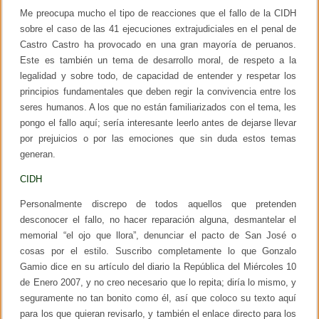
g
o
tir
Me preocupa mucho el tipo de reacciones que el fallo de la CIDH
e
P
sobre el caso de las 41 ejecuciones extrajudiciales en el penal de
o
e
Castro Castro ha provocado en una gran mayoría de peruanos.
r
k
Este es también un tema de desarrollo moral, de respeto a la
e
z
legalidad y sobre todo, de capacidad de entender y respetar los
s
principios fundamentales que deben regir la convivencia entre los
o
b
seres humanos. A los que no están familiarizados con el tema, les
r
pongo el fallo aquí; sería interesante leerlo antes de dejarse llevar
e
por prejuicios o por las emociones que sin duda estos temas
e
l
generan.
c
a
CIDH
s
t
Personalmente discrepo de todos aquellos que pretenden
e
desconocer el fallo, no hacer reparación alguna, desmantelar el
l
l
memorial “el ojo que llora”, denunciar el pacto de San José o
a
cosas por el estilo. Suscribo completamente lo que Gonzalo
n
o
Gamio dice en su artículo del diario la República del Miércoles 10
a
de Enero 2007, y no creo necesario que lo repita; diría lo mismo, y
n
seguramente no tan bonito como él, así que coloco su texto aquí
d
i
para los que quieran revisarlo, y también el enlace directo para los