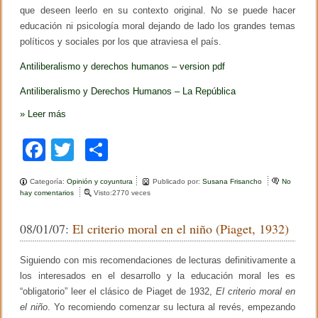
n
que deseen leerlo en su contexto original. No se puede hacer
o
educación ni psicología moral dejando de lado los grandes temas
políticos y sociales por los que atraviesa el país.
Antiliberalismo y derechos humanos – version pdf
Antiliberalismo y Derechos Humanos – La República
»
Leer más
F
T
C
a
wi
o
Categoría:
Opinión y coyuntura
Publicado por:
Susana Frisancho
No
c
tt
m
hay comentarios
e
Visto:2770 veces
n
e
er
p
F
08/01/07:
El criterio moral en el niño (Piaget, 1932)
a
b
ar
l
l
o
tir
Siguiendo con mis recomendaciones de lecturas definitivamente a
o
d
los interesados en el desarrollo y la educación moral les es
o
e
“obligatorio” leer el clásico de Piaget de 1932,
El criterio moral en
l
k
el niño
. Yo recomiendo comenzar su lectura al revés, empezando
a
C