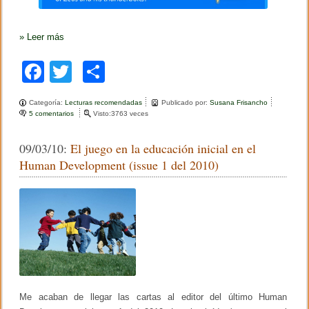
»
Leer más
F
T
C
a
wi
o
Categoría:
Lecturas recomendadas
Publicado por:
Susana Frisancho
c
tt
m
5 comentarios
e
Visto:3763 veces
n
e
er
p
L
09/03/10:
El juego en la educación inicial en el
o
b
ar
s
Human Development (issue 1 del 2010)
n
o
tir
i
ñ
o
o
s
k
y
l
o
s
j
u
e
Me acaban de llegar las cartas al editor del último Human
g