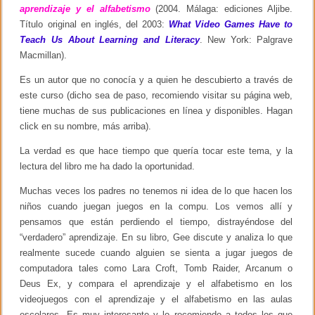
aprendizaje y el alfabetismo
(2004. Málaga: ediciones Aljibe.
e
J
Título original en inglés, del 2003:
What Video Games Have to
u
Teach Us About Learning and Literacy
. New York: Palgrave
e
Macmillan).
g
o
,
Es un autor que no conocía y a quien he descubierto a través de
d
este curso (dicho sea de paso, recomiendo visitar su página web,
e
tiene muchas de sus publicaciones en línea y disponibles. Hagan
s
a
click en su nombre, más arriba).
r
r
La verdad es que hace tiempo que quería tocar este tema, y la
o
lectura del libro me ha dado la oportunidad.
l
l
Muchas veces los padres no tenemos ni idea de lo que hacen los
o
y
niños cuando juegan juegos en la compu. Los vemos allí y
c
pensamos que están perdiendo el tiempo, distrayéndose del
u
l
“verdadero” aprendizaje. En su libro, Gee discute y analiza lo que
t
realmente sucede cuando alguien se sienta a jugar juegos de
u
computadora tales como Lara Croft, Tomb Raider, Arcanum o
r
a
Deus Ex, y compara el aprendizaje y el alfabetismo en los
p
videojuegos con el aprendizaje y el alfabetismo en las aulas
r
escolares. Es muy interesante y lo recomiendo a todos los que
o