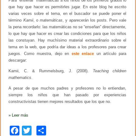
Para “enseñar” matemáticas a los niños de los primeros grados lo
c
que hay que hacer es permitirles jugar. En este blog he escrito
i
varias veces sobre el tema, en el buscador se puede poner el
ó
n
término
Kamii
, o
matemáticas
, y aparecerán los posts. Pero vale
i
la pena recordarlo: las matemáticas no se “enseñan” directamente,
n
i
lo que hay que hacer es crear las condiciones para que los niños
c
las constuyan. Hay muchísimo material extraordinario sobre el
i
tema en la web, que podría dar ideas a los profesores para crear
a
l
juegos. Como muestra, dejo en
este enlace
un artículo para
d
descargar:
e
b
Kamii, C. & Rummelsburg, J. (2008).
Teaching children
e
r
mathematics
.
í
a
A pesar de que muchos padres y profesores no lo entiendan,
r
siempre los niños que han pasado por experiencias
e
v
constructivistas tienen mejores resultados que los que no.
i
s
»
Leer más
a
r
s
F
T
C
e