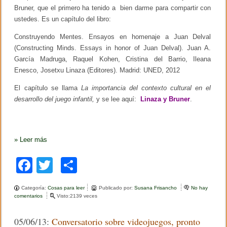
s
Bruner, que el primero ha tenido a bien darme para compartir con
ustedes. Es un capítulo del libro:
Construyendo Mentes. Ensayos en homenaje a Juan Delval
(Constructing Minds. Essays in honor of Juan Delval). Juan A.
García Madruga, Raquel Kohen, Cristina del Barrio, Ileana
Enesco, Josetxu Linaza (Editores). Madrid: UNED, 2012
El capítulo se llama
La importancia del contexto cultural en el
desarrollo del juego infantil,
y se lee aquí:
Linaza y Bruner
.
»
Leer más
F
T
C
a
wi
o
Categoría:
Cosas para leer
Publicado por:
Susana Frisancho
No hay
c
tt
m
comentarios
e
Visto:2139 veces
n
e
er
p
O
05/06/13:
Conversatorio sobre videojuegos, pronto
t