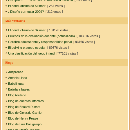
El conductismo de Skinner
[ 254 votes ]
¿Diseño curricular 2009?
[ 212 votes ]
Más Visitados
El conductismo de Skinner
[ 131126 vistas ]
Pruebas de la evaluación docente (actualizado)
[ 103016 vistas ]
Cerebro adolescente y responsabilidad penal
[ 93166 vistas ]
El bullying o acoso escolar
[ 89676 vistas ]
Una clasificación del juego infantil
[ 77101 vistas ]
Blogs
Antiprensa
Antonio Linde
Babelingua
Bajada a bases
Blog Arellano
Blog de cuentos infantiles
Blog de Eduard Punset
Blog de Gonzalo Gamio
Blog de Henry Pease
Blog de Luis Bacigalupo
Blog de Martín Tanaka