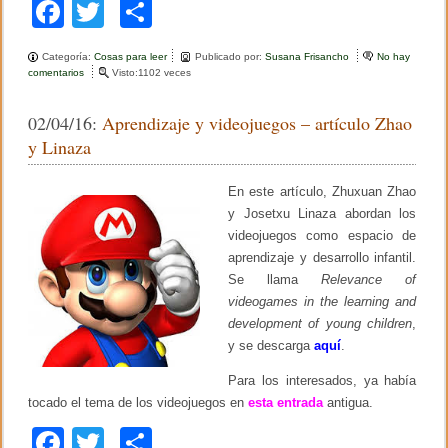
F
T
C
a
wi
o
Categoría:
Cosas para leer
Publicado por:
Susana Frisancho
No hay
c
tt
m
comentarios
e
Visto:1102 veces
n
e
er
p
C
02/04/16:
Aprendizaje y videojuegos – artículo Zhao
r
b
ar
e
y Linaza
e
o
tir
n
c
En este artículo, Zhuxuan Zhao
o
i
y Josetxu Linaza abordan los
a
k
s
videojuegos como espacio de
d
aprendizaje y desarrollo infantil.
e
Se llama
Relevance of
d
o
videogames in the learning and
c
development of young children
,
e
y se descarga
aquí
.
n
t
e
Para los interesados, ya había
s
tocado el tema de los videojuegos en
esta entrada
antigua.
s
h
F
T
C
i