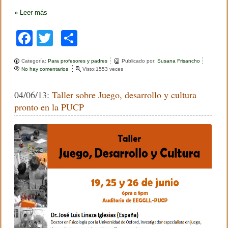
s
t
»
Leer más
a
v
F
T
C
e
z
a
wi
o
c
o
Categoría:
Para profesores y padres
Publicado por:
Susana Frisancho
c
tt
m
n
No hay comentarios
e
Visto:1553 veces
J
n
e
er
p
e
C
r
04/06/13:
Taller sobre Juego, desarrollo y cultura
o
b
ar
o
n
pronto en la PUCP
m
v
o
tir
e
e
B
r
o
r
s
u
a
k
n
t
e
o
r
r
i
o
s
o
b
r
e