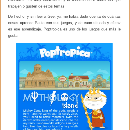
n
trabajen o gusten de estos temas.
t
o
De hecho, y sin leer a Gee, ya me había dado cuenta de cuántas
e
cosas aprende Paulo con sus juegos, y de cuan situado y eficaz
n
l
es ese aprendizaje. Poptropica es uno de los juegos que más le
a
gusta:
P
U
C
P