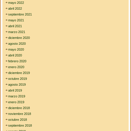
v
mayo 2022
e
abril 2022
l
septiembre 2021
o
mayo 2021
p
m
abril 2021
e
marzo 2021
n
diciembre 2020
t
agosto 2020
(
i
mayo 2020
s
abril 2020
s
febrero 2020
u
enero 2020
e
1
diciembre 2019
d
octubre 2019
e
agosto 2019
l
abril 2019
2
0
marzo 2019
1
enero 2019
0
diciembre 2018
)
noviembre 2018
octubre 2018
septiembre 2018