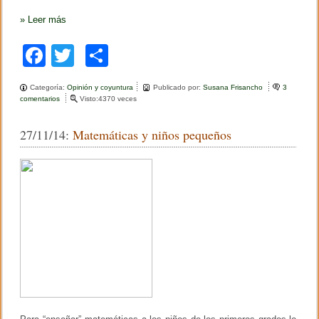
»
Leer más
F
T
C
a
wi
o
Categoría:
Opinión y coyuntura
Publicado por:
Susana Frisancho
3
c
tt
m
comentarios
e
Visto:4370 veces
n
e
er
p
E
27/11/14:
Matemáticas y niños pequeños
l
b
ar
e
n
o
tir
f
o
o
q
u
k
e
d
e
l
a
e
d
u
c
a