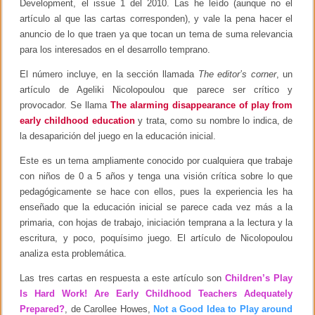
Development, el issue 1 del 2010. Las he leído (aunque no el
o
s
artículo al que las cartas corresponden), y vale la pena hacer el
d
anuncio de lo que traen ya que tocan un tema de suma relevancia
e
para los interesados en el desarrollo temprano.
c
o
m
El número incluye, en la sección llamada
The editor’s corner
, un
p
artículo de Ageliki Nicolopoulou que parece ser crítico y
u
provocador. Se llama
The alarming disappearance of play from
t
a
early childhood education
y trata, como su nombre lo indica, de
d
la desaparición del juego en la educación inicial.
o
r
Este es un tema ampliamente conocido por cualquiera que trabaje
a
con niños de 0 a 5 años y tenga una visión crítica sobre lo que
pedagógicamente se hace con ellos, pues la experiencia les ha
enseñado que la educación inicial se parece cada vez más a la
primaria, con hojas de trabajo, iniciación temprana a la lectura y la
escritura, y poco, poquísimo juego. El artículo de Nicolopoulou
analiza esta problemática.
Las tres cartas en respuesta a este artículo son
Children’s Play
Is Hard Work! Are Early Childhood Teachers Adequately
Prepared?
, de Carollee Howes,
Not a Good Idea to Play around