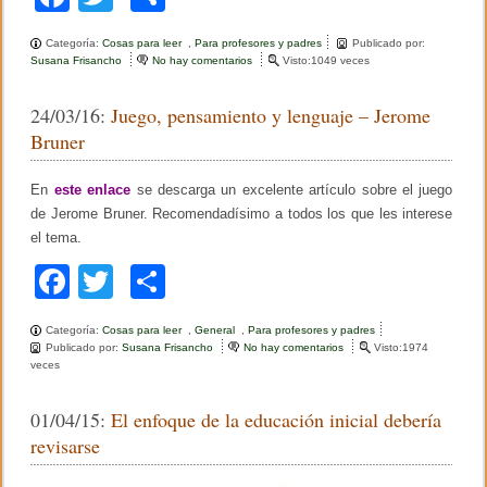
p
a
wi
o
i
Categoría:
Cosas para leer
,
Para profesores y padres
Publicado por:
b
c
tt
m
Susana Frisancho
No hay comentarios
e
Visto:1049 veces
o
n
s
e
er
p
A
o
24/03/16:
Juego, pensamiento y lenguaje – Jerome
p
b
b
ar
r
r
Bruner
e
e
o
tir
n
e
d
l
En
este enlace
se descarga un excelente artículo sobre el juego
o
i
j
de Jerome Bruner. Recomendadísimo a todos los que les interese
z
u
k
a
el tema.
e
j
g
F
T
C
e
o
y
i
a
wi
o
v
n
i
f
Categoría:
Cosas para leer
,
General
,
Para profesores y padres
c
tt
m
d
a
Publicado por:
Susana Frisancho
No hay comentarios
e
Visto:1974
e
n
veces
n
e
er
p
o
t
J
j
i
u
b
ar
u
l
01/04/15:
El enfoque de la educación inicial debería
e
e
g
revisarse
o
tir
g
o
o
,
s
p