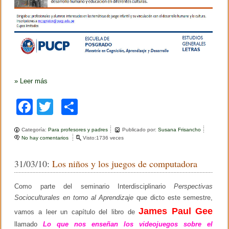
v
i
d
e
o
j
u
e
g
o
»
Leer más
s
,
F
T
C
p
r
a
wi
o
o
n
Categoría:
Para profesores y padres
Publicado por:
Susana Frisancho
c
tt
m
t
No hay comentarios
e
Visto:1736 veces
o
n
e
er
p
e
T
n
31/03/10:
Los niños y los juegos de computadora
a
b
ar
l
l
a
l
o
tir
P
Como parte del seminario Interdisciplinario
Perspectivas
e
U
r
Socioculturales en torno al Aprendizaje
que dicto este semestre,
o
C
s
P
James Paul Gee
vamos a leer un capítulo del libro de
o
k
b
llamado
Lo que nos enseñan los videojuegos sobre el
r