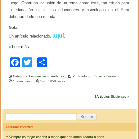
juego. Oportuna inclusión de un tema como este, tan crítico para
la educación inicial. Los educadores y psicólogos en el Perú
deberían darle una mirada.
Nota:
aquí
Un artículo relacionado,
.
»
Leer más
F
T
C
a
wi
o
Categoría:
Lecturas recomendadas
Publicado por:
Susana Frisancho
c
tt
m
1 comentario
e
Visto:5058 veces
n
e
er
p
E
l
| Artículos Siguientes »
b
ar
j
u
o
tir
e
B
g
o
o
u
e
Entradas recientes
k
n
s
l
Siempre es mejor escribir a mano que con computadora o apps