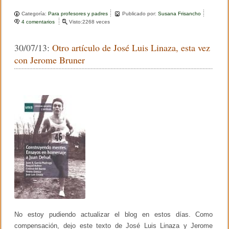
a
wi
o
Categoría:
Para profesores y padres
Publicado por:
Susana Frisancho
c
tt
m
4 comentarios
e
Visto:2268 veces
n
e
er
p
M
30/07/13:
Otro artículo de José Luis Linaza, esta vez
a
b
ar
t
con Jerome Bruner
e
o
tir
m
á
o
t
i
k
c
a
s
y
n
i
ñ
o
s
p
e
q
u
e
No estoy pudiendo actualizar el blog en estos días. Como
ñ
compensación, dejo este texto de José Luis Linaza y Jerome
o