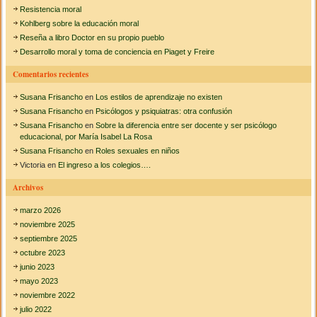
c
a
Resistencia moral
e
a
Kohlberg sobre la educación moral
d
Reseña a libro Doctor en su propio pueblo
u
r
c
Desarrollo moral y toma de conciencia en Piaget y Freire
a
:
c
Comentarios recientes
i
ó
Susana Frisancho
en
Los estilos de aprendizaje no existen
n
Susana Frisancho
en
Psicólogos y psiquiatras: otra confusión
i
Susana Frisancho
en
Sobre la diferencia entre ser docente y ser psicólogo
n
educacional, por María Isabel La Rosa
i
Susana Frisancho
en
Roles sexuales en niños
c
i
Victoria
en
El ingreso a los colegios….
a
l
Archivos
e
n
marzo 2026
e
noviembre 2025
l
septiembre 2025
H
octubre 2023
u
m
junio 2023
a
mayo 2023
n
noviembre 2022
D
julio 2022
e