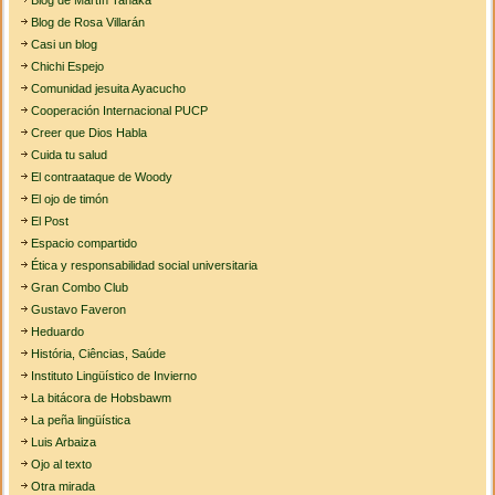
Blog de Rosa Villarán
Casi un blog
Chichi Espejo
Comunidad jesuita Ayacucho
Cooperación Internacional PUCP
Creer que Dios Habla
Cuida tu salud
El contraataque de Woody
El ojo de timón
El Post
Espacio compartido
Ética y responsabilidad social universitaria
Gran Combo Club
Gustavo Faveron
Heduardo
História, Ciências, Saúde
Instituto Lingüístico de Invierno
La bitácora de Hobsbawm
La peña lingüística
Luis Arbaiza
Ojo al texto
Otra mirada