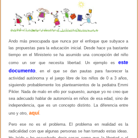
o
–
e
k
a
n
r
s
t
a
í
m
c
i
u
e
l
n
Ando más preocupada que nunca por el enfoque que subyace a
o
t
Z
las propuestas para la educación inicial. Desde hace ya bastante
o
h
tiempo en el Ministerio se ha asumido una concepción del niño
y
a
l
o
este
como un ser que necesita libertad. Un ejemplo es
e
y
n
documento
, en el que se dan pautas para favorecer la
L
g
i
actividad autónoma y el juego libre de los niños de 0 a 3 años,
u
n
a
siguiendo probablemente los planteamientos de la pediatra Emmi
a
j
Pikler. Nada de malo en ello por supuesto, aunque yo no creo que
z
e
a
sea adecuado hablar de autonomía en niños de esa edad, sino de
–
J
independencia, que es un concepto distinto. La diferencia entre
e
aquí
uno y otro,
.
r
o
m
Pero ese no es el problema. El problema en realidad es la
e
radicalidad con que algunas personas se han tomado estas ideas.
B
He leído y he escuchado decir cosas como que la libertad y el
r