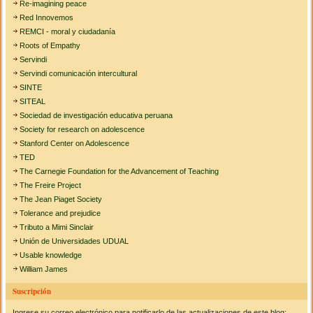
Re-imagining peace
Red Innovemos
REMCI - moral y ciudadanía
Roots of Empathy
Servindi
Servindi comunicación intercultural
SINTE
SITEAL
Sociedad de investigación educativa peruana
Society for research on adolescence
Stanford Center on Adolescence
TED
The Carnegie Foundation for the Advancement of Teaching
The Freire Project
The Jean Piaget Society
Tolerance and prejudice
Tributo a Mimi Sinclair
Unión de Universidades UDUAL
Usable knowledge
William James
Suscripción
Ingrese su correo electrónico para notificarlo de las actualizaciones de este blog: