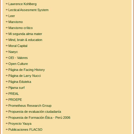
Lawrence Kohlberg
Lectical Assesment System
Leer
Marxismo
Marxismo crítico
Mi segunda alma mater
Mind, brain & education
Moral Capital
Naeyc
OEI - Valores
Open Culture
Página de Facing History
Página de Larry Nucci
Página Eduteka
Pijama surf
PREAL
PROEPE
Prometheus Research Group
Propuesta de evaluación ciudadanía
Propuesta de Formación Ética - Perú 2006
Proyecto Yauya
Publicaciones FLACSO