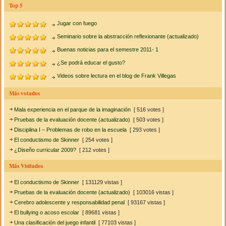
Top 5
Jugar con fuego
Seminario sobre la abstracción reflexionante (actualizado)
Buenas noticias para el semestre 2011- 1
¿Se podrá educar el gusto?
Videos sobre lectura en el blog de Frank Villegas
Más votados
Mala experiencia en el parque de la imaginación
[ 516 votes ]
Pruebas de la evaluación docente (actualizado)
[ 503 votes ]
Disciplina I – Problemas de robo en la escuela
[ 293 votes ]
El conductismo de Skinner
[ 254 votes ]
¿Diseño curricular 2009?
[ 212 votes ]
Más Visitados
El conductismo de Skinner
[ 131129 vistas ]
Pruebas de la evaluación docente (actualizado)
[ 103016 vistas ]
Cerebro adolescente y responsabilidad penal
[ 93167 vistas ]
El bullying o acoso escolar
[ 89681 vistas ]
Una clasificación del juego infantil
[ 77103 vistas ]