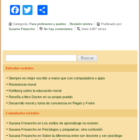
a
F
l
T
C
t
a
a
wi
o
d
Categoría:
Para profesores y padres
,
Revisión teórica
Publicado por:
c
e
tt
m
Susana Frisancho
No hay comentarios
e
Visto:1387 veces
r
n
e
e
er
p
P
s
a
b
p
ar
b
e
l
o
t
tir
B
o
o
C
u
o
n
Entradas recientes
a
o
s
s
k
s
Siempre es mejor escribir a mano que con computadora o apps
t
o
c
r
Resistencia moral
n
o
a
Kohlberg sobre la educación moral
p
s
r
Reseña a libro Doctor en su propio pueblo
r
o
o
Desarrollo moral y toma de conciencia en Piaget y Freire
b
p
:
r
i
Comentarios recientes
e
a
l
s
Susana Frisancho
en
Los estilos de aprendizaje no existen
a
d
s
Susana Frisancho
en
Psicólogos y psiquiatras: otra confusión
e
t
Susana Frisancho
en
Sobre la diferencia entre ser docente y ser psicólogo
l
e