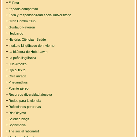
El Post
Espacio compartido
Ética y responsabilidad social universitaria
Gran Combo Club
Gustavo Faveron
Heduardo
História, Ciências, Saúde
Instituto Lingüístico de Invierno
La bitácora de Hobsbawm
La peña lingüística
Luis Arbaiza
Ojo al texto
Otra mirada
Pneumatikos
Puente aéreo
Recursos diversidad afectiva
Redes para la ciencia
Reflexiones peruanas
Rio Olcymo
Science blogs
Sophimania
The social rationalist