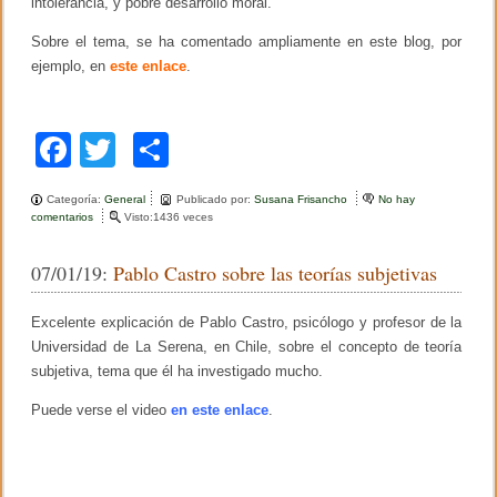
intolerancia, y pobre desarrollo moral.
Sobre el tema, se ha comentado ampliamente en este blog, por
ejemplo, en
este enlace
.
F
T
C
a
wi
o
Categoría:
General
Publicado por:
Susana Frisancho
No hay
c
tt
m
comentarios
e
Visto:1436 veces
n
e
er
p
L
07/01/19:
Pablo Castro sobre las teorías subjetivas
a
b
ar
a
g
o
tir
Excelente explicación de Pablo Castro, psicólogo y profesor de la
r
e
Universidad de La Serena, en Chile, sobre el concepto de teoría
o
s
subjetiva, tema que él ha investigado mucho.
i
k
ó
Puede verse el video
en este enlace
.
n
y
l
a
f