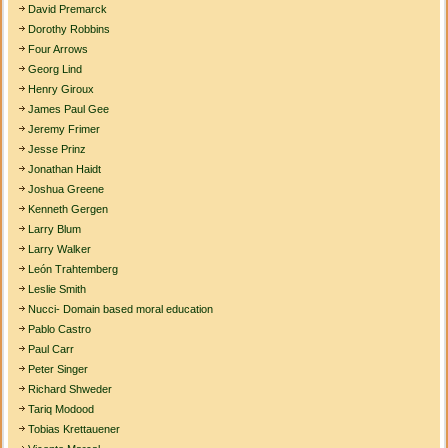
David Premarck
Dorothy Robbins
Four Arrows
Georg Lind
Henry Giroux
James Paul Gee
Jeremy Frimer
Jesse Prinz
Jonathan Haidt
Joshua Greene
Kenneth Gergen
Larry Blum
Larry Walker
León Trahtemberg
Leslie Smith
Nucci- Domain based moral education
Pablo Castro
Paul Carr
Peter Singer
Richard Shweder
Tariq Modood
Tobias Krettauener