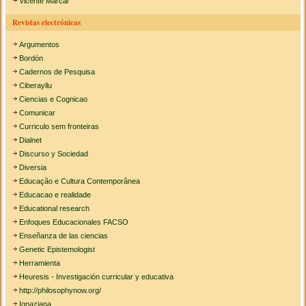
Vicente Marcal
Revistas electrónicas
Argumentos
Bordón
Cadernos de Pesquisa
Ciberayllu
Ciencias e Cognicao
Comunicar
Curriculo sem fronteiras
Dialnet
Discurso y Sociedad
Diversia
Educação e Cultura Contemporânea
Educacao e realidade
Educational research
Enfoques Educacionales FACSO
Enseñanza de las ciencias
Genetic Epistemologist
Herramienta
Heuresis - Investigación curricular y educativa
http://philosophynow.org/
Ignaziana