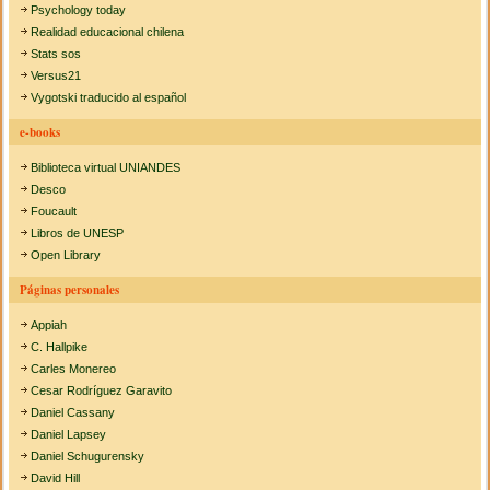
Psychology today
Realidad educacional chilena
Stats sos
Versus21
Vygotski traducido al español
e-books
Biblioteca virtual UNIANDES
Desco
Foucault
Libros de UNESP
Open Library
Páginas personales
Appiah
C. Hallpike
Carles Monereo
Cesar Rodríguez Garavito
Daniel Cassany
Daniel Lapsey
Daniel Schugurensky
David Hill