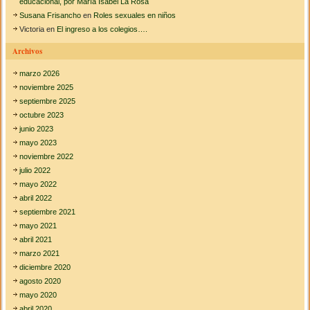
educacional, por María Isabel La Rosa
a
o
a
Susana Frisancho
en
Roles sexuales en niños
r
d
Victoria
en
El ingreso a los colegios….
í
o
a
l
Archivos
s
e
s
s
marzo 2026
u
c
b
noviembre 2025
e
j
septiembre 2025
n
e
c
octubre 2023
t
i
junio 2023
i
a
v
mayo 2023
a
noviembre 2022
s
julio 2022
mayo 2022
abril 2022
septiembre 2021
mayo 2021
abril 2021
marzo 2021
diciembre 2020
agosto 2020
mayo 2020
abril 2020