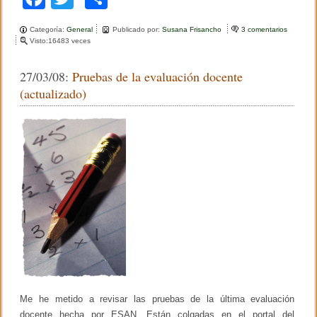
a
wi
o
Categoría:
General
Publicado por:
Susana Frisancho
3 comentarios
e
c
tt
m
Visto:16483 veces
n
W
e
er
p
i
27/03/08:
Pruebas de la evaluación docente
l
b
ar
f
(actualizado)
r
o
tir
e
d
o
o
A
k
r
d
i
t
o
r
e
f
l
e
x
i
o
Me he metido a revisar las pruebas de la última evaluación
n
a
docente hecha por ESAN. Están colgadas en el portal del