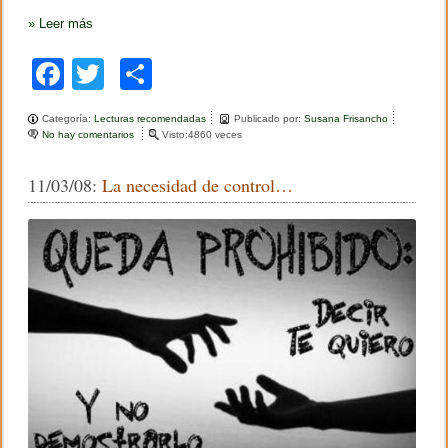
»
Leer más
F
T
C
a
wi
o
Categoría:
Lecturas recomendadas
Publicado por:
Susana Frisancho
c
tt
m
No hay comentarios
e
Visto:4860 veces
n
e
er
p
L
11/03/08:
La necesidad de control…
a
b
ar
i
m
o
tir
p
o
o
r
t
k
a
n
c
i
a
d
e
l
a
s