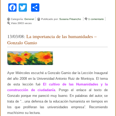
t
F
T
C
o
r
a
wi
o
i
a
Categoría:
General
Publicado por:
Susana Frisancho
1 comentario
e
c
tt
m
s
Visto:3903 veces
n
a
C
e
er
p
P
o
i
13/03/08:
La importancia de las humanidades –
m
b
ar
a
p
Gonzalo Gamio
g
e
o
tir
e
t
t
e
o
n
c
k
i
a
Ayer Miércoles escuché a Gonzalo Gamio dar la Lección Inaugural
s
c
del año 2008 en la Universidad Antonio Ruiz de Montoya. El tema
i
de esta lección fué
El cultivo de las Humanidades y la
u
construcción de ciudadanía
. Pongo el enlace al texto de
d
a
Gonzalo porque me pareció muy bueno. En palabras del autor, se
d
trata de “…una defensa de la educación humanista en tiempos en
a
n
los que proliferan las universidades empresa”. Recomiendo
a
muchísimo su lectura.
s