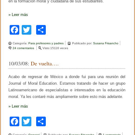
en la formación moral y ciudadana de sus estudiantes.
»
Leer más
F
T
C
a
wi
o
Categoría:
Para profesores y padres
Publicado por:
Susana Frisancho
c
tt
m
24 comentarios
e
Visto:15116 veces
n
e
er
p
L
10/03/08:
De vuelta….
a
b
ar
n
e
o
tir
Acabo de regresar de México a donde fui para una reunión del
c
e
Journal of Moral Education. Estamos tratando de hacer un grupo
o
s
Latinoamericano de especialistas e interesados en la educación
i
k
moral. Ya les contaré más ampliamente sobre esto más adelante.
d
a
»
Leer más
d
d
e
F
T
C
c
o
a
wi
o
n
Categoría:
General
t
Publicado por:
Susana Frisancho
1 comentario
e