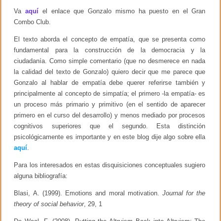
e
Va
aquí
el enlace que Gonzalo mismo ha puesto en el Gran
n
C
Combo Club.
o
l
El texto aborda el concepto de empatía, que se presenta como
o
fundamental para la construcción de la democracia y la
m
ciudadanía. Como simple comentario (que no desmerece en nada
b
i
la calidad del texto de Gonzalo) quiero decir que me parece que
a
Gonzalo al hablar de empatía debe querer referirse también y
principalmente al concepto de simpatía; el primero -la empatía- es
un proceso más primario y primitivo (en el sentido de aparecer
primero en el curso del desarrollo) y menos mediado por procesos
cognitivos superiores que el segundo. Esta distinción
psicológicamente es importante y en este blog dije algo sobre ella
aquí
.
Para los interesados en estas disquisiciones conceptuales sugiero
alguna bibliografía:
Blasi, A. (1999). Emotions and moral motivation.
Journal for the
theory of social behavior
, 29, 1