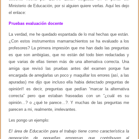
s
Ministerio de Educación, por si alguien quiere verlas. Aquí les dejo
o
el enlace:
b
r
Pruebas evaluación docente
e
e
l
La verdad, me he quedado espantada de lo mal hechas que están.
r
¿Con estos instrumentos mamarrachientos se ha evaluado a los
a
profesores? La primera impresión que me han dado las preguntas
c
i
es que son ambigüas, que no están del todo bien redactadas y
s
que varias de ellas tienen más de una alternativa correcta. Una
m
o
amiga que revisó las pruebas antes del examen porque fue
encargada de arreglarlas un poco y maquillar los errores (así, a las
apuradas) me dijo que incluso ella habia detectado preguntas de
opinión!! es decir, preguntas que pedían “marcar la alternativa
correcta” pero que estaban fraseadas con un “¿cuál es su
opinión…? o ¿qué te parece…?. Y muchas de las preguntas me
parecen a mi, realmente, irrelevantes.
Les pongo un ejemplo:
El área de Educación para el trabajo tiene como característica la
generación de pequeñas empresas que contribuyen al