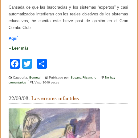
e
o
tir
Cansada de que las burocracias y los sistemas “expertos” y casi
b
a
automatizados interfieran con los reales objetivos de los sistemas
o
s
educativos, he escrito este breve post de opinión en el Gran
d
k
Combo Club:
e
l
a
Aquí
e
v
»
Leer más
a
l
F
T
C
u
a
a
wi
o
c
i
Categoría:
General
Publicado por:
Susana Frisancho
No hay
c
tt
m
ó
comentarios
e
Visto:3046 veces
n
n
e
er
p
d
L
22/03/08:
Los errores infantiles
o
o
b
ar
c
a
e
d
o
tir
n
m
t
i
o
e
n
(
i
k
a
s
c
t