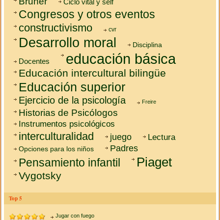
Bruner
Ciclo vital y self
Congresos y otros eventos
constructivismo
cvr
Desarrollo moral
Disciplina
educación básica
Docentes
Educación intercultural bilingüe
Educación superior
Ejercicio de la psicología
Freire
Historias de Psicólogos
Instrumentos psicológicos
interculturalidad
juego
Lectura
Padres
Opciones para los niños
Piaget
Pensamiento infantil
Vygotsky
Top 5
Jugar con fuego