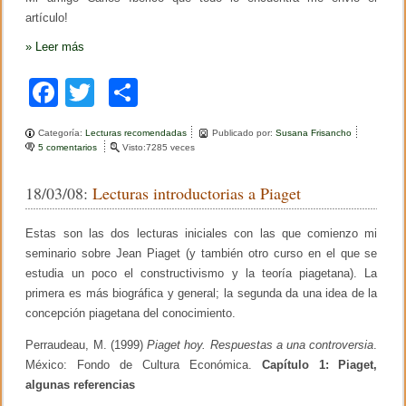
artículo!
»
Leer más
F
T
C
a
wi
o
Categoría:
Lecturas recomendadas
Publicado por:
Susana Frisancho
c
tt
m
5 comentarios
e
Visto:7285 veces
n
e
er
p
H
18/03/08:
Lecturas introductorias a Piaget
i
b
ar
s
t
o
tir
Estas son las dos lecturas iniciales con las que comienzo mi
o
r
seminario sobre Jean Piaget (y también otro curso en el que se
o
i
estudia un poco el constructivismo y la teoría piagetana). La
a
k
primera es más biográfica y general; la segunda da una idea de la
y
j
concepción piagetana del conocimiento.
u
s
Perraudeau, M. (1999)
Piaget hoy. Respuestas a una controversia
.
t
México: Fondo de Cultura Económica.
Capítulo 1: Piaget,
i
c
algunas referencias
i