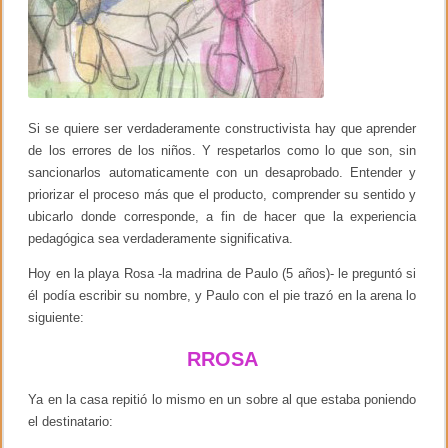
t
r
u
a
a
t
l
i
i
v
z
o
a
y
d
l
Si se quiere ser verdaderamente constructivista hay que aprender
o
o
de los errores de los niños. Y respetarlos como lo que son, sin
)
p
sancionarlos automaticamente con un desaprobado. Entender y
e
d
priorizar el proceso más que el producto, comprender su sentido y
a
ubicarlo donde corresponde, a fin de hacer que la experiencia
g
ó
pedagógica sea verdaderamente significativa.
g
i
Hoy en la playa Rosa -la madrina de Paulo (5 años)- le preguntó si
c
él podía escribir su nombre, y Paulo con el pie trazó en la arena lo
o
siguiente:
RROSA
Ya en la casa repitió lo mismo en un sobre al que estaba poniendo
el destinatario: