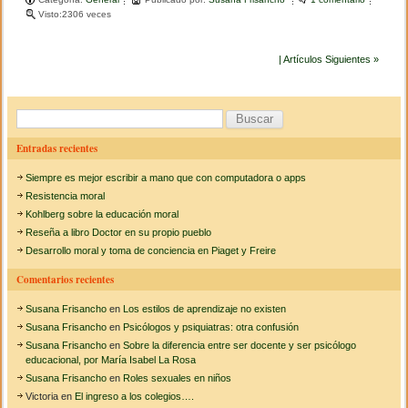
c
tt
m
Visto:2306 veces
r
n
o
D
e
er
p
l
e
…
v
| Artículos Siguientes »
b
ar
u
e
o
tir
l
B
t
o
a
u
…
Entradas recientes
k
.
s
Siempre es mejor escribir a mano que con computadora o apps
c
Resistencia moral
a
Kohlberg sobre la educación moral
Reseña a libro Doctor en su propio pueblo
r
Desarrollo moral y toma de conciencia en Piaget y Freire
:
Comentarios recientes
Susana Frisancho
en
Los estilos de aprendizaje no existen
Susana Frisancho
en
Psicólogos y psiquiatras: otra confusión
Susana Frisancho
en
Sobre la diferencia entre ser docente y ser psicólogo
educacional, por María Isabel La Rosa
Susana Frisancho
en
Roles sexuales en niños
Victoria
en
El ingreso a los colegios….