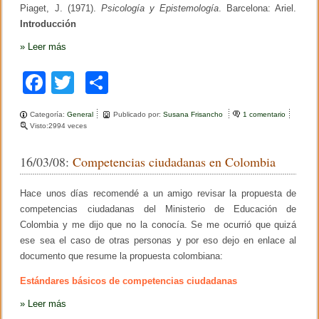
a
Piaget, J. (1971).
Psicología y Epistemología
. Barcelona: Ariel.
t
Introducción
r
a
»
Leer más
n
s
i
F
T
C
c
i
a
wi
o
o
Categoría:
General
Publicado por:
Susana Frisancho
1 comentario
e
n
c
tt
m
Visto:2994 veces
n
a
L
l
e
er
p
e
16/03/08:
Competencias ciudadanas en Colombia
c
b
ar
t
u
o
tir
Hace unos días recomendé a un amigo revisar la propuesta de
r
a
competencias ciudadanas del Ministerio de Educación de
o
s
Colombia y me dijo que no la conocía. Se me ocurrió que quizá
i
k
ese sea el caso de otras personas y por eso dejo en enlace al
n
t
documento que resume la propuesta colombiana:
r
o
Estándares básicos de competencias ciudadanas
d
u
»
Leer más
c