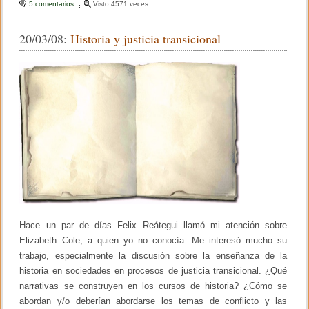
c
tt
m
5 comentarios
e
Visto:4571 veces
n
e
er
p
L
20/03/08:
Historia y justicia transicional
o
b
ar
s
e
o
tir
r
r
o
o
r
k
e
s
i
n
f
a
n
t
i
l
Hace un par de días Felix Reátegui llamó mi atención sobre
e
s
Elizabeth Cole, a quien yo no conocía. Me interesó mucho su
trabajo, especialmente la discusión sobre la enseñanza de la
historia en sociedades en procesos de justicia transicional. ¿Qué
narrativas se construyen en los cursos de historia? ¿Cómo se
abordan y/o deberían abordarse los temas de conflicto y las