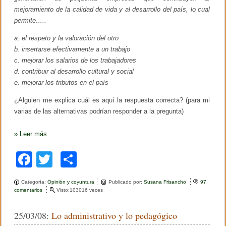
mejoramiento de la calidad de vida y al desarrollo del país, lo cual
permite…..
a. el respeto y la valoración del otro
b. insertarse efectivamente a un trabajo
c. mejorar los salarios de los trabajadores
d. contribuir al desarrollo cultural y social
e. mejorar los tributos en el país
¿Alguien me explica cuál es aquí la respuesta correcta? (para mi
varias de las alternativas podrían responder a la pregunta)
»
Leer más
F
T
C
a
wi
o
Categoría:
Opinión y coyuntura
Publicado por:
Susana Frisancho
97
c
tt
m
comentarios
e
Visto:103016 veces
n
e
er
p
P
25/03/08:
Lo administrativo y lo pedagógico
r
b
ar
u