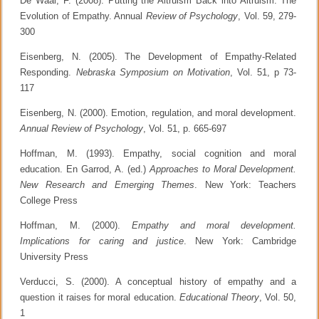
De Waal, F. (2008). Putting the Altruism Back into Altruism: The
Evolution of Empathy. Annual
Review of Psychology
, Vol. 59, 279-
300
Eisenberg, N. (2005). The Development of Empathy-Related
Responding.
Nebraska Symposium on Motivation
, Vol. 51, p 73-
117
Eisenberg, N. (2000). Emotion, regulation, and moral development.
Annual Review of Psychology
, Vol. 51, p. 665-697
Hoffman, M. (1993). Empathy, social cognition and moral
education. En Garrod, A. (ed.)
Approaches to Moral Development.
New Research and Emerging Themes
. New York: Teachers
College Press
Hoffman, M. (2000).
Empathy and moral development.
Implications for caring and justice
. New York: Cambridge
University Press
Verducci, S. (2000). A conceptual history of empathy and a
question it raises for moral education.
Educational Theory
, Vol. 50,
1