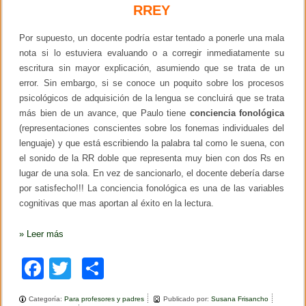
RREY
Por supuesto, un docente podría estar tentado a ponerle una mala
nota si lo estuviera evaluando o a corregir inmediatamente su
escritura sin mayor explicación, asumiendo que se trata de un
error. Sin embargo, si se conoce un poquito sobre los procesos
psicológicos de adquisición de la lengua se concluirá que se trata
más bien de un avance, que Paulo tiene
conciencia fonológica
(representaciones conscientes sobre los fonemas individuales del
lenguaje) y que está escribiendo la palabra tal como le suena, con
el sonido de la RR doble que representa muy bien con dos Rs en
lugar de una sola. En vez de sancionarlo, el docente debería darse
por satisfecho!!! La conciencia fonológica es una de las variables
cognitivas que mas aportan al éxito en la lectura.
»
Leer más
F
T
C
a
wi
o
Categoría:
Para profesores y padres
Publicado por:
Susana Frisancho