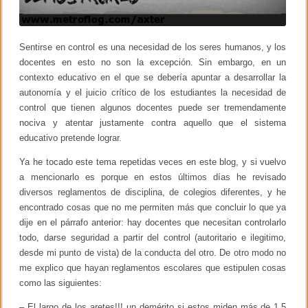
h
u
m
a
Sentirse en control es una necesidad de los seres humanos, y los
n
i
docentes en esto no son la excepción. Sin embargo, en un
d
contexto educativo en el que se debería apuntar a desarrollar la
a
autonomía y el juicio crítico de los estudiantes la necesidad de
d
e
control que tienen algunos docentes puede ser tremendamente
s
nociva y atentar justamente contra aquello que el sistema
–
educativo pretende lograr.
G
o
n
Ya he tocado este tema repetidas veces en este blog, y si vuelvo
z
a mencionarlo es porque en estos últimos días he revisado
a
diversos reglamentos de disciplina, de colegios diferentes, y he
l
o
encontrado cosas que no me permiten más que concluir lo que ya
G
dije en el párrafo anterior: hay docentes que necesitan controlarlo
a
m
todo, darse seguridad a partir del control (autoritario e ilegitimo,
i
desde mi punto de vista) de la conducta del otro. De otro modo no
o
me explico que hayan reglamentos escolares que estipulen cosas
como las siguientes:
– El largo de los aretes!!! un demérito si estos miden más de 1.5