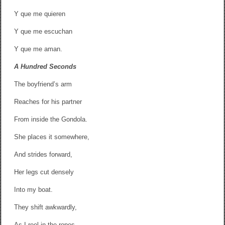
Y que me quieren
Y que me escuchan
Y que me aman.
A Hundred Seconds
The boyfriend’s arm
Reaches for his partner
From inside the Gondola.
She places it somewhere,
And strides forward,
Her legs cut densely
Into my boat.
They shift awkwardly,
As I reel in the ropes.