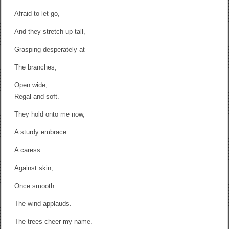
Afraid to let go,
And they stretch up tall,
Grasping desperately at
The branches,
Open wide,
Regal and soft.
They hold onto me now,
A sturdy embrace
A caress
Against skin,
Once smooth.
The wind applauds.
The trees cheer my name.