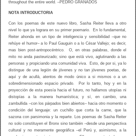
throughout the entire world. –PEDRO GRANADOS
NOTA INTRODUCTORIA
Con los poemas de este nuevo libro, Sasha Reiter lleva a otro
nivel lo que ya lograra en su primer poemario. En lo fundamental,
Reiter ahonda en un tipo de inteligencia y sensibilidad –que no
rehúye el humor– a lo Paul Gauguin o a lo César Vallejo; es decir,
mas bien post-antropocéntrico. O, en otras palabras, donde el
mito no anda pasteurizado; sino que está vivo, aglutinando a las
personas y propiciando una comunidad viva. Esto, de por si, ya lo
distingue de una legión de jóvenes y no tan jóvenes poetas, de
aquí y de acullá, atentos de modo único a si mismos o a un
sobredimensionado espacio privado. Por lo tanto, hoy y en la
proyección de esta poesía hacia el futuro, no hallamos utopías ni
distopías a la manera humanística; y sí, en cambio, una
zambullida –con los párpados bien abiertos– hacia otro momento o
condición del lenguaje: un cuchillo que corta la carne, que la
sazona con parsimonia y la reparte. Los poemas de Sasha Reiter
no solo constituyen el Bronx sino también –desde una perspectiva
cultural y no meramente geográfica –el Perú y, asimismo, a la