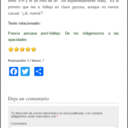
entre S-H y M (el mito de un Sol espléndidamente núbil). Es el
primero que lee a Vallejo en clave gozosa, aunque no menos
casual: “¿di, mamá?”.
Texto relacionado:
Poesía peruana post-Vallejo: De los indigenismos a las
opacidades
Puntuación:
5
/ Votos:
7
F
T
C
a
wi
o
c
tt
m
e
er
p
Deja un comentario
b
ar
Tu dirección de correo electrónico no será publicada.
Los campos
o
tir
obligatorios están marcados con
*
o
Comentario