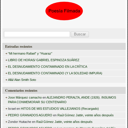
B
u
Entradas recientes
s
“Mi hermano Rafael” y “Huaraz”
c
LIBRO DE HORAS/ GABRIEL ESPINOZA SUÁREZ
a
EL DESNUDAMIENTO CONTAMINADO EN LA CRÍTICA
r
EL DESNUDAMIENTO CONTAMINADO (Y LA SOLEDAD IMPURA)
:
Allá/ Alan Smith Soto
Comentarios recientes
Jose Márquez camacho
en
ALEJANDRO PERALTA, ANDE (1926). INSUMOS
PARA CONMEMORAR SU CENTENARIO
Israel
en
HITOS DE MIS ESTUDIOS VALLEJIANOS (Recargado)
PEDRO GRANADOS AGUERO
en
Raúl Gómez Jattin, veinte años después
Zondor Huitache
en
Raúl Gómez Jattin, veinte años después