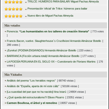
TRILCE: HÚMEROS PARA BAILAR/ Miguel Pachas Almeyda
Presentación ‘oficial’ de Trilce: húmeros para bailar
Nuevo libro de Miguel Pachas Almeyda
Más votados
Ponencia:
“Las humanidades en los talleres de creación literaria”
[ 773 votes
]
Francis Bacon, vuelve. Slaughterhouse´s Crucifixion/ Armando Almánzar Botello
[
286 votes ]
¡Eureka! (POEMA ENSAYADO)/ Armando Almánzar-Botello
[ 220 votes ]
BARRANCA (Ficción urbana total)/ Armando Almánzar-Botello
[ 177 votes ]
LA POESÍA PERUANA EN EL SIGLO XX – Cuestionario de Floriano Martins
[ 176
votes ]
Más Visitados
Análisis del poema “Los heraldos negros”
[ 68740 vistas ]
Análisis de “España, aparta de mí este cáliz”
[ 50166 vistas ]
[La suavidad del pan que no ha nacido]/ Ana Istarú
[ 24804 vistas ]
¿Qué queda del estructuralismo?/ Eliseo Pisarro
[ 23351 vistas ]
Carmen Boullosa, el árbol y el remolino
[ 19057 vistas ]