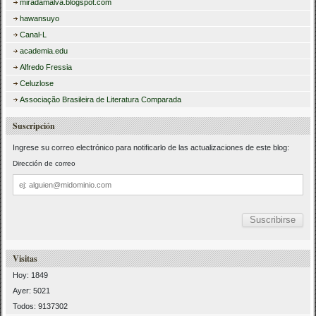
miradamalva.blogspot.com
hawansuyo
Canal-L
academia.edu
Alfredo Fressia
Celuzlose
Associação Brasileira de Literatura Comparada
Suscripción
Ingrese su correo electrónico para notificarlo de las actualizaciones de este blog:
Dirección de correo
Dirección
de
correo
Visitas
Hoy: 1849
Ayer: 5021
Todos: 9137302