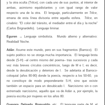
y la otra oculta (Trilce); con cada uno de sus puntos, al interior de
ambas, asimismo equidistantes y con igual rango de valor
respecto una de la otra. El lenguaje, particularmente en
Trilce
,
emana de esta línea divisoria entre aquella esfera.
Trilce
, en
cinabrio: “El color del tránsito, el mediador entre el día y la noche”
(Carlos Brignardello). Lenguaje liminar.
Eguren
→
Lenguaje simbolista. Mundo alterno y alternativo:
Realidad/ Noche.
Adán
: Asume este mundo, pero en sus fragmentos (Barroco). El
sujeto poético no se otorga mucha importancia. El lenguaje brota
desde (S-H) –al centro mismo del poema– tras sucesivos y cada
vez más breves círculos concéntricos, luego de M e I; es decir,
desde la desubicación y deterioro de I. Se adelanta al Barroco-
coloquial (años 80-90) donde la poesía, respecto a los 50-60, ya
no constituye de modo preponderante S-H; sino que existe
también un espacio para un desubicado I. Narcisismo sin o con
extremado narcisismo, aquello que va de Adán a, por ejemplo, la
poesía escrita por mujeres en los años 80.
Guevara
,
Delgado
,
Romualdo
, etc. El lenguaje parte de M, el