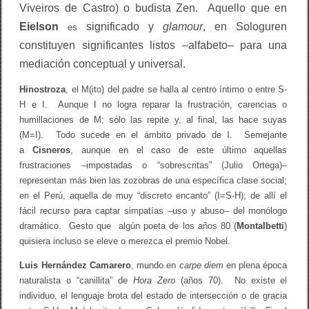
Viveiros de Castro) o budista Zen. Aquello que en
Eielson
significado y
glamour
, en Sologuren
es
constituyen significantes listos –alfabeto– para una
mediación conceptual y universal.
Hinostroza
, el M(ito) del padre se halla al centro íntimo o entre S-
H e I. Aunque I no logra reparar la frustración, carencias o
humillaciones de M; sólo las repite y, al final, las hace suyas
(M=I). Todo sucede en el ámbito privado de I. Semejante
a
Cisneros
, aunque en el caso de este último aquellas
frustraciones –impostadas o “sobrescritas” (Julio Ortega)–
representan más bien las zozobras de una específica clase social;
en el Perú, aquella de muy “discreto encanto” (I=S-H); de allí el
fácil recurso para captar simpatías –uso y abuso– del monólogo
dramático. Gesto que algún poeta de los años 80 (
Montalbetti
)
quisiera incluso se eleve o merezca el premio Nobel.
Luis Hernández Camarero
, mundo en
carpe diem
en plena época
naturalista o “canillita” de
Hora Zero
(años 70). No existe el
individuo, el lenguaje brota del estado de intersección o de gracia