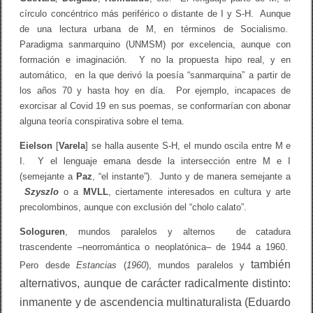
círculo concéntrico más periférico o distante de I y S-H. Aunque
de una lectura urbana de M, en términos de Socialismo.
Paradigma sanmarquino (UNMSM) por excelencia, aunque con
formación e imaginación. Y no la propuesta hipo real, y en
automático, en la que derivó la poesía “sanmarquina” a partir de
los años 70 y hasta hoy en día. Por ejemplo, incapaces de
exorcisar al Covid 19 en sus poemas, se conformarían con abonar
alguna teoría conspirativa sobre el tema.
Eielson
[
Varela
] se halla ausente S-H, el mundo oscila entre M e
I. Y el lenguaje emana desde la intersección entre M e I
(semejante a
Paz
, “el instante”). Junto y de manera semejante a
Szyszlo
o a
MVLL
, ciertamente interesados en cultura y arte
precolombinos, aunque con exclusión del “cholo calato”.
Sologuren
, mundos paralelos y alternos de catadura
trascendente –neorromántica o neoplatónica– de 1944 a 1960.
también
Pero desde
Estancias
(
1960
), mundos paralelos y
alternativo
s, aunque de carácter radicalmente distinto:
inmanente y de ascendencia multinaturalista (Eduardo