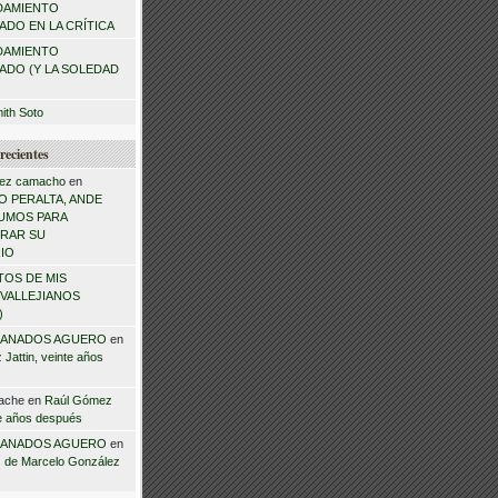
DAMIENTO
DO EN LA CRÍTICA
DAMIENTO
ADO (Y LA SOLEDAD
mith Soto
recientes
ez camacho
en
 PERALTA, ANDE
NSUMOS PARA
RAR SU
IO
TOS DE MIS
VALLEJIANOS
)
ANADOS AGUERO
en
Jattin, veinte años
ache
en
Raúl Gómez
te años después
ANADOS AGUERO
en
 de Marcelo González