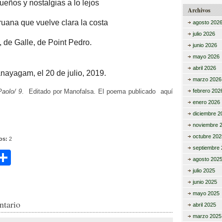
ueños y nostalgias a lo lejos
Archivos
ruana que vuelve clara la costa
agosto 202
julio 2026
 de Galle, de Point Pedro.
junio 2026
mayo 2026
abril 2026
anayagam, el 20 de julio, 2019.
marzo 2026
Paolo/ 9
. Editado por Manofalsa. El poema publicado aquí
febrero 202
enero 2026
diciembre 2
noviembre 
octubre 202
tos:
2
septiembre 
C
agosto 202
i
o
julio 2025
junio 2025
m
mayo 2025
r
p
ntario
abril 2025
ar
marzo 2025