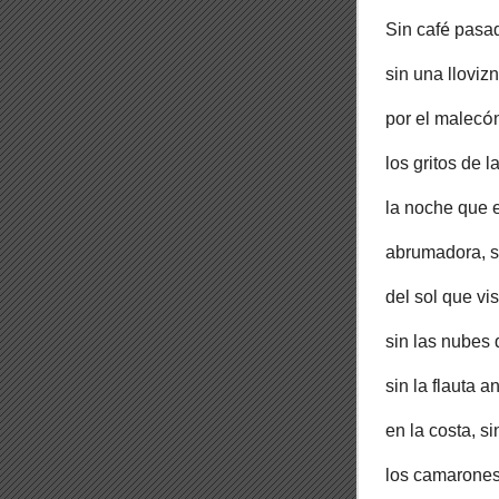
é
Sin caf
pasado
sin una llovi
ó
por el malec
los gritos de l
la noche que e
abrumadora, si
del sol que vi
sin las nubes 
sin la flauta a
en la costa, si
los camarones,