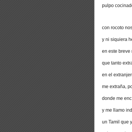
pulpo cocinad
con rocoto nos
y ni siquiera 
en este breve
que tanto ext
en el extranj
me extraña, p
donde me encu
y me llamo in
un Tamil que y