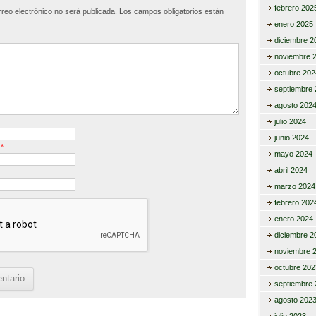
febrero 202
rreo electrónico no será publicada.
Los campos obligatorios están
tir
enero 2025
diciembre 2
noviembre 
octubre 202
septiembre 
agosto 202
julio 2024
junio 2024
o
*
mayo 2024
abril 2024
marzo 2024
febrero 202
enero 2024
diciembre 2
noviembre 
octubre 202
septiembre 
agosto 202