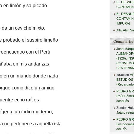
EL DESNU
r
o en limón y salpicado
CONTAMINA
:
EL DESNU
CONTAMIN
IMPURA)
 da un ceviche mixto,
Allá/ Alan S
he probado el suspiro limeño
Comentarios 
Jose Márqu
 reencuentro con el Perú
ALEJANDRO
(1926). I
rañaba en mis andanzas
CONMEMO
CENTENAR
Israel
en
HI
ero en un mundo donde nada
ESTUDIOS 
(Recargado
orque como dice un amigo,
PEDRO GR
Raúl Gómez 
entre echo raíces
después
Zondor Huit
dígena, un indio moderno,
Jattin, vein
PEDRO GR
a no pertenece a aquella isla
Los poemas
del Río