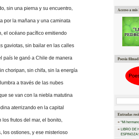
, sin una pierna y su encuentro,
Acceso a mis 
zna por la mañana y una caminata
é
n, el oc
ano pacífico emitiendo
as gaviotas, sin bailar en las calles
l país le ganó a Chile de manera
Poesía filmad
n choripan, sin chifa, sin la energía
é
slumbra a trav
s de las nubes
que se van con la niebla matutina
B
ndina aterrizando en la capital
u
Entradas reci
s
n los frutos del mar, el bonito,
“Mi hermano
c
LIBRO DE 
 los ostiones, y ese misterioso
a
ESPINOZA