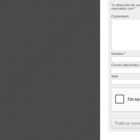
Tu dirección de co
o
marcados con
*
o
Comentario
k
Nombre
*
Correo electrónic
Web