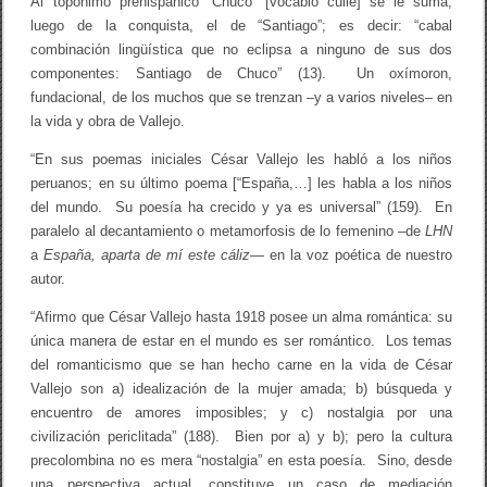
Al topónimo prehispánico “Chuco” [vocablo culle] se le suma,
luego de la conquista, el de “Santiago”; es decir: “cabal
combinación lingüística que no eclipsa a ninguno de sus dos
componentes: Santiago de Chuco” (13). Un oxímoron,
fundacional, de los muchos que se trenzan –y a varios niveles– en
la vida y obra de Vallejo.
“En sus poemas iniciales César Vallejo les habló a los niños
peruanos; en su último poema [“España,…] les habla a los niños
del mundo. Su poesía ha crecido y ya es universal” (159). En
paralelo al decantamiento o metamorfosis de lo femenino –de
LHN
a
España, aparta de mí este cáliz
— en la voz poética de nuestro
autor.
“Afirmo que César Vallejo hasta 1918 posee un alma romántica: su
única manera de estar en el mundo es ser romántico. Los temas
del romanticismo que se han hecho carne en la vida de César
Vallejo son a) idealización de la mujer amada; b) búsqueda y
encuentro de amores imposibles; y c) nostalgia por una
civilización periclitada” (188). Bien por a) y b); pero la cultura
precolombina no es mera “nostalgia” en esta poesía. Sino, desde
una perspectiva actual, constituye un caso de mediación