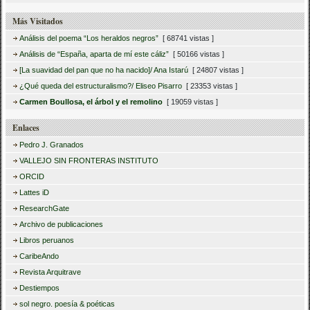
Más Visitados
Análisis del poema “Los heraldos negros”
[ 68741 vistas ]
Análisis de “España, aparta de mí este cáliz”
[ 50166 vistas ]
[La suavidad del pan que no ha nacido]/ Ana Istarú
[ 24807 vistas ]
¿Qué queda del estructuralismo?/ Eliseo Pisarro
[ 23353 vistas ]
Carmen Boullosa, el árbol y el remolino
[ 19059 vistas ]
Enlaces
Pedro J. Granados
VALLEJO SIN FRONTERAS INSTITUTO
ORCID
Lattes iD
ResearchGate
Archivo de publicaciones
Libros peruanos
CaribeAndo
Revista Arquitrave
Destiempos
sol negro. poesía & poéticas