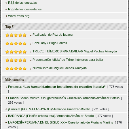
RSS
de las entradas
RSS
de los comentarios
WordPress.org
Top 5
Fozi Lady! do Foz do Iguaçu
Fozi Lady!/ Hugo Pontes
TRILCE: HÚMEROS PARA BAILAR/ Miguel Pachas Almeyda
Presentación ‘oficial’ de Trilce: húmeros para bailar
Nuevo libro de Miguel Pachas Almeyda
Más votados
Ponencia:
“Las humanidades en los talleres de creación literaria”
[ 773 votes
]
Francis Bacon, vuelve. Slaughterhouse´s Crucifixion/ Armando Almánzar Botello
[
286 votes ]
¡Eureka! (POEMA ENSAYADO)/ Armando Almánzar-Botello
[ 221 votes ]
BARRANCA (Ficción urbana total)/ Armando Almánzar-Botello
[ 177 votes ]
LA POESÍA PERUANA EN EL SIGLO XX – Cuestionario de Floriano Martins
[ 176
votes ]