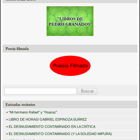
Poesía filmada
B
u
Entradas recientes
s
“Mi hermano Rafael” y “Huaraz”
c
LIBRO DE HORAS/ GABRIEL ESPINOZA SUÁREZ
a
EL DESNUDAMIENTO CONTAMINADO EN LA CRÍTICA
r
EL DESNUDAMIENTO CONTAMINADO (Y LA SOLEDAD IMPURA)