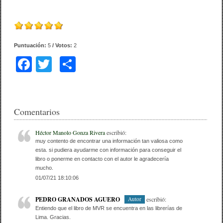
Puntuación:
5
/ Votos:
2
F
T
C
a
wi
o
c
tt
m
e
er
p
Comentarios
b
ar
Héctor Manolo Gonza Rivera
escribió:
o
tir
muy contento de encontrar una información tan valiosa como
esta. si pudiera ayudarme con información para conseguir el
o
libro o ponerme en contacto con el autor le agradecería
mucho.
k
01/07/21 18:10:06
PEDRO GRANADOS AGUERO
escribió:
Autor
Entiendo que el libro de MVR se encuentra en las librerías de
Lima. Gracias.