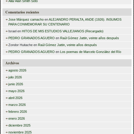
:
Allá/ Alan Smith Soto
Comentarios recientes
Jose Márquez camacho
en
ALEJANDRO PERALTA, ANDE (1926). INSUMOS
PARA CONMEMORAR SU CENTENARIO
Israel
en
HITOS DE MIS ESTUDIOS VALLEJIANOS (Recargado)
PEDRO GRANADOS AGUERO
en
Raúl Gómez Jattin, veinte años después
Zondor Huitache
en
Raúl Gómez Jattin, veinte años después
PEDRO GRANADOS AGUERO
en
Los poemas de Marcelo González del Río
Archivos
agosto 2026
julio 2026
junio 2026
mayo 2026
abril 2026
marzo 2026
febrero 2026
enero 2026
diciembre 2025
noviembre 2025